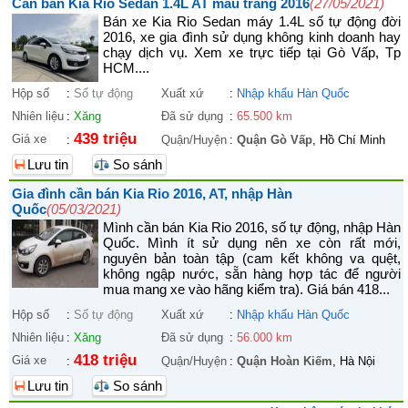
Cần bán Kia Rio Sedan 1.4L AT màu trắng 2016
(27/05/2021)
Bán xe Kia Rio Sedan máy 1.4L số tự động đời
2016, xe gia đình sử dụng không kinh doanh hay
chạy dịch vụ. Xem xe trực tiếp tại Gò Vấp, Tp
HCM....
Hộp số
:
Số tự động
Xuất xứ
:
Nhập khẩu Hàn Quốc
Nhiên liệu
:
Xăng
Đã sử dụng
:
65.500 km
439 triệu
Giá xe
:
Quận/Huyện
:
Quận Gò Vấp
, Hồ Chí Minh
Lưu tin
So sánh
Gia đình cần bán Kia Rio 2016, AT, nhập Hàn
Quốc
(05/03/2021)
Mình cần bán Kia Rio 2016, số tự động, nhập Hàn
Quốc. Mình ít sử dụng nên xe còn rất mới,
nguyên bản toàn tập (cam kết không va quệt,
không ngập nước, sẵn hàng hợp tác để người
mua mang xe vào hãng kiểm tra). Giá bán 418...
Hộp số
:
Số tự động
Xuất xứ
:
Nhập khẩu Hàn Quốc
Nhiên liệu
:
Xăng
Đã sử dụng
:
56.000 km
418 triệu
Giá xe
:
Quận/Huyện
:
Quận Hoàn Kiếm
, Hà Nội
Lưu tin
So sánh