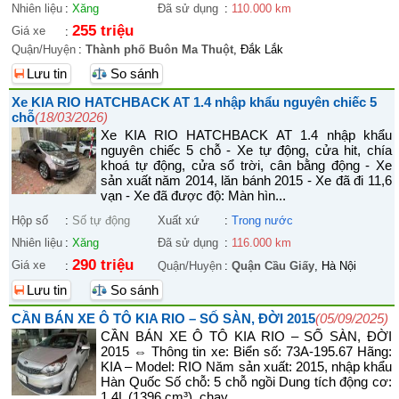
Nhiên liệu
:
Xăng
Đã sử dụng
:
110.000 km
255 triệu
Giá xe
:
Quận/Huyện
:
Thành phố Buôn Ma Thuột
, Đắk Lắk
Lưu tin
So sánh
Xe KIA RIO HATCHBACK AT 1.4 nhập khẩu nguyên chiếc 5
chỗ
(18/03/2026)
Xe KIA RIO HATCHBACK AT 1.4 nhập khẩu
nguyên chiếc 5 chỗ - Xe tự động, cửa hit, chía
khoá tự động, cửa sổ trời, cân bằng động - Xe
sản xuất năm 2014, lăn bánh 2015 - Xe đã đi 11,6
vạn - Xe đã được độ: Màn hìn...
Hộp số
:
Số tự động
Xuất xứ
:
Trong nước
Nhiên liệu
:
Xăng
Đã sử dụng
:
116.000 km
290 triệu
Giá xe
:
Quận/Huyện
:
Quận Cầu Giấy
, Hà Nội
Lưu tin
So sánh
CẦN BÁN XE Ô TÔ KIA RIO – SỐ SÀN, ĐỜI 2015
(05/09/2025)
CẦN BÁN XE Ô TÔ KIA RIO – SỐ SÀN, ĐỜI
2015 ⇔ Thông tin xe: Biển số: 73A-195.67 Hãng:
KIA – Model: RIO Năm sản xuất: 2015, nhập khẩu
Hàn Quốc Số chỗ: 5 chỗ ngồi Dung tích động cơ:
1.4L (1396 cm³), chạy ...