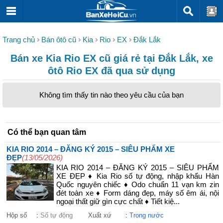
Trang chủ
Bán ôtô cũ
Kia
Rio
EX
Đắk Lắk
Bán xe Kia Rio EX cũ giá rẻ tại Đắk Lắk, xe
ôtô Rio EX đã qua sử dụng
Không tìm thấy tin nào theo yêu cầu của bạn
Có thể bạn quan tâm
KIA RIO 2014 – ĐĂNG KÝ 2015 – SIÊU PHẨM XE
ĐẸP
(13/05/2026)
KIA RIO 2014 – ĐĂNG KÝ 2015 – SIÊU PHẨM
XE ĐẸP ♦ Kia Rio số tự động, nhập khẩu Hàn
Quốc nguyên chiếc ♦ Odo chuẩn 11 vạn km zin
đét toàn xe ♦ Form dáng đẹp, máy số êm ái, nội
ngoại thất giữ gìn cực chất ♦ Tiết kiệ...
Hộp số
:
Số tự động
Xuất xứ
:
Trong nước