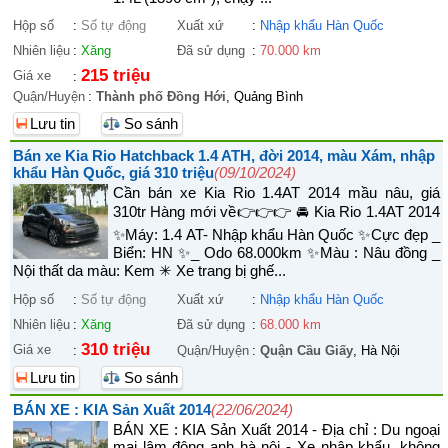
Hộp số
:
Số tự động
Xuất xứ
:
Nhập khẩu Hàn Quốc
Nhiên liệu
:
Xăng
Đã sử dụng
:
70.000 km
215 triệu
Giá xe
:
Quận/Huyện
:
Thành phố Đồng Hới
, Quảng Bình
Lưu tin
So sánh
Bán xe Kia Rio Hatchback 1.4 ATH, đời 2014, màu Xám, nhập
khẩu Hàn Quốc, giá 310 triệu
(09/10/2024)
Cần bán xe Kia Rio 1.4AT 2014 mầu nâu, giá
310tr Hàng mới về👉👉👉 🚘 Kia Rio 1.4AT 2014
✨Máy: 1.4 AT- Nhập khẩu Hàn Quốc ✨Cực đẹp _
Biển: HN ✨_ Odo 68.000km ✨Màu : Nâu đồng _
Nội thất da màu: Kem ✳ Xe trang bị ghế...
Hộp số
:
Số tự động
Xuất xứ
:
Nhập khẩu Hàn Quốc
Nhiên liệu
:
Xăng
Đã sử dụng
:
68.000 km
310 triệu
Giá xe
:
Quận/Huyện
:
Quận Cầu Giấy
, Hà Nội
Lưu tin
So sánh
BÁN XE : KIA Sản Xuất 2014
(22/06/2024)
BÁN XE : KIA Sản Xuất 2014 - Địa chỉ : Du ngoại
mai lâm đông anh hà nội - Xe nhập khẩu ,không