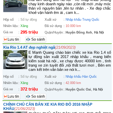
chạy kinh doanh ngày nào ,còn rất mới ,máy móc
thân vỏ nguyên bản ,tên tư nhân . - Xe đẹp chắc
khoẻ vận hành êm ái , cam k...
Hộp số
:
Số tự động
Xuất xứ
:
Nhập khẩu Trung Quốc
Nhiên liệu
:
Xăng
Đã sử dụng
:
10.000 km
295 triệu
Giá xe
:
Quận/Huyện
:
Huyện Đông Anh
, Hà Nội
Lưu tin
So sánh
Kia Rio 1.4 AT đẹp nghiệt ngã
(21/09/2023)
E Mạnh Quang chào bán chiếc xe kia Rio 1.4 số
tự động sản xuất 2017 nhập khẩu , mang biển
kiểm soát hà nội , xe chạy được 40000 km , tình
trạng xe zin tuyệt đối ,nội thất tươi mơi , Bên em
cam kết trên văn bản xe nói k...
Hộp số
:
Số tự động
Xuất xứ
:
Nhập khẩu Hàn Quốc
Nhiên liệu
:
Xăng
Đã sử dụng
:
42.000 km
372 triệu
Giá xe
:
Quận/Huyện
:
Huyện Quốc Oai
, Hà Nội
Lưu tin
So sánh
CHÍNH CHỦ CẦN BÁN XE KIA RIO ĐỎ 2016 NHẬP
KHẨU
(21/06/2023)