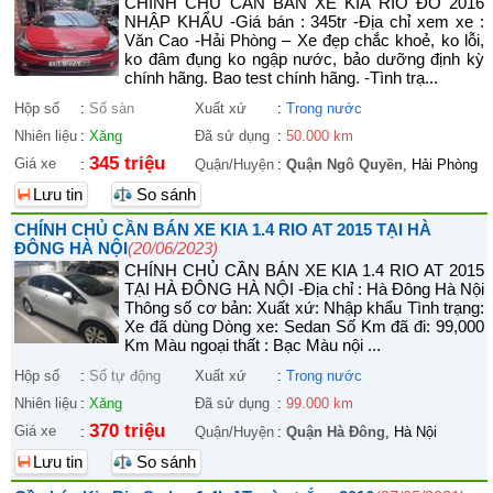
CHÍNH CHỦ CẦN BÁN XE KIA RIO ĐỎ 2016
NHẬP KHẨU -Giá bán : 345tr -Địa chỉ xem xe :
Văn Cao -Hải Phòng – Xe đẹp chắc khoẻ, ko lỗi,
ko đâm đụng ko ngập nước, bảo dưỡng định kỳ
chính hãng. Bao test chính hãng. -Tình trạ...
Hộp số
:
Số sàn
Xuất xứ
:
Trong nước
Nhiên liệu
:
Xăng
Đã sử dụng
:
50.000 km
345 triệu
Giá xe
:
Quận/Huyện
:
Quận Ngô Quyền
, Hải Phòng
Lưu tin
So sánh
CHÍNH CHỦ CẦN BÁN XE KIA 1.4 RIO AT 2015 TẠI HÀ
ĐÔNG HÀ NỘI
(20/06/2023)
CHÍNH CHỦ CẦN BÁN XE KIA 1.4 RIO AT 2015
TẠI HÀ ĐÔNG HÀ NỘI -Địa chỉ : Hà Đông Hà Nội
Thông số cơ bản: Xuất xứ: Nhập khẩu Tình trạng:
Xe đã dùng Dòng xe: Sedan Số Km đã đi: 99,000
Km Màu ngoại thất : Bạc Màu nội ...
Hộp số
:
Số tự động
Xuất xứ
:
Trong nước
Nhiên liệu
:
Xăng
Đã sử dụng
:
99.000 km
370 triệu
Giá xe
:
Quận/Huyện
:
Quận Hà Đông
, Hà Nội
Lưu tin
So sánh