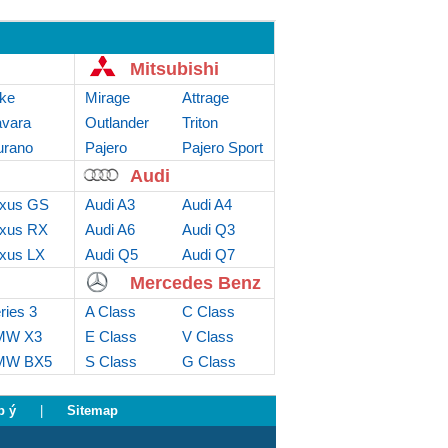
Mitsubishi
ke
Mirage
Attrage
vara
Outlander
Triton
rano
Sport
Pajero
Pajero Sport
Audi
xus GS
Audi A3
Audi A4
xus RX
Audi A6
Audi Q3
xus LX
Audi Q5
Audi Q7
Mercedes Benz
ries 3
A Class
C Class
MW X3
E Class
V Class
MW BX5
S Class
G Class
p ý
|
Sitemap