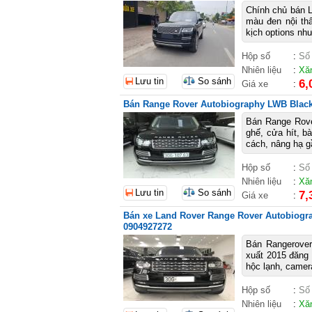
Chính chủ bán L
màu đen nội thấ
kịch options như
Hộp số
:
Số
Nhiên liệu
:
Xă
Lưu tin
So sánh
6,
Giá xe
:
Bán Range Rover Autobiography LWB Black 
Bán Range Rover
ghế, cửa hít, b
cách, nâng hạ g
Hộp số
:
Số
Nhiên liệu
:
Xă
Lưu tin
So sánh
7,
Giá xe
:
Bán xe Land Rover Range Rover Autobiogra
0904927272
Bán Rangerover
xuất 2015 đăng 
hộc lạnh, camer
Hộp số
:
Số
Nhiên liệu
:
Xă