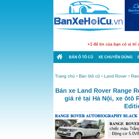
+1 để tin của bạn có vị trí
BÁN Ô TÔ CŨ
XE CHUYÊN DÙNG
Trang chủ
Bán ôtô cũ
Land Rover
Ran
Bán xe Land Rover Range R
giá rẻ tại Hà Nội, xe ôt
Edit
𝐑𝐀𝐍𝐆𝐄 𝐑𝐎𝐕𝐄𝐑 𝐀𝐔𝐓𝐎𝐁𝐈𝐎𝐆𝐑𝐀𝐏𝐇𝐘 𝐁𝐋𝐀𝐂𝐊
𝐑𝐀𝐍𝐆𝐄 𝐑𝐎𝐕
chiếc màu Trắng
: Động cơ 5.0V8