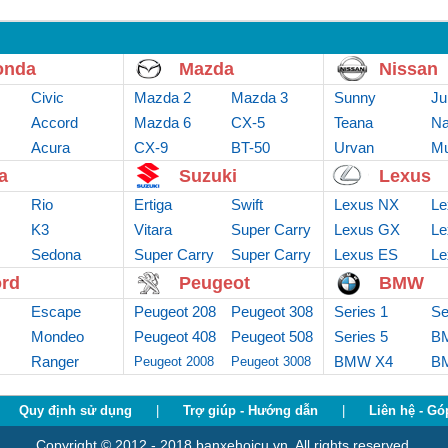
onda
Mazda
Nissan
Civic
Mazda 2
Mazda 3
Sunny
Ju
Accord
Mazda 6
CX-5
Teana
Na
Acura
CX-9
BT-50
Urvan
Mu
a
Suzuki
Lexus
Rio
Ertiga
Swift
Lexus NX
Le
K3
Vitara
Super Carry
Lexus GX
Le
Sedona
Super Carry
Van
Super Carry
Lexus ES
Le
truck
Pro
rd
Peugeot
BMW
Escape
Peugeot 208
Peugeot 308
Series 1
Se
Mondeo
Peugeot 408
Peugeot 508
Series 5
B
Ranger
BMW X4
B
Peugeot 2008
Peugeot 3008
Quy định sử dụng
|
Trợ giúp - Hướng dẫn
|
Liên hệ - Gó
Copyright © 2012 - 2018 banxehoicu.vn. All rights reserved.