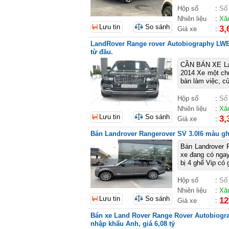
Hộp số
:
Số
Nhiên liệu
:
Xă
Lưu tin
So sánh
3,
Giá xe
:
LandRover Range rover Autobiography LWB 
từ đầu.
CẦN BÁN XE Lan
2014 Xe một chủ
bàn làm việc, cử
Hộp số
:
Số
Nhiên liệu
:
Xă
Lưu tin
So sánh
3,
Giá xe
:
Bán Landrover Rangerover SV 3.0I6 màu gh
Bán Landrover 
xe đang có ngay
bị 4 ghế Vip có 
Hộp số
:
Số
Nhiên liệu
:
Xă
Lưu tin
So sánh
12
Giá xe
:
Bán xe Land Rover Range Rover Autobiogra
nhập khẩu Anh, giá 6,08 tỷ