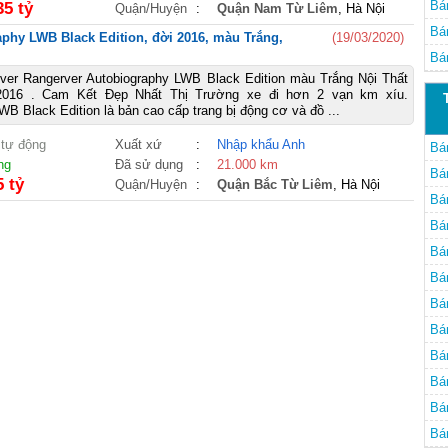
V8
Bá
35 tỷ
Quận/Huyện
:
Quận Nam Từ Liêm
, Hà Nội
Hà
Bá
phy LWB Black Edition, đời 2016, màu Trắng,
(19/03/2020)
Hà
Bá
ver Rangerver Autobiography LWB Black Edition màu Trắng Nội Thất
Nộ
016 . Cam Kết Đẹp Nhất Thị Trường xe đi hơn 2 vạn km xíu.
WB Black Edition là bản cao cấp trang bị động cơ và đồ ...
 tự động
Xuất xứ
:
Nhập khẩu Anh
Bá
ng
Đã sử dụng
:
21.000 km
Bá
5 tỷ
Quận/Huyện
:
Quận Bắc Từ Liêm
, Hà Nội
Bá
Bá
Bá
Bá
Bá
Bá
Bá
Bá
Bá
Bá