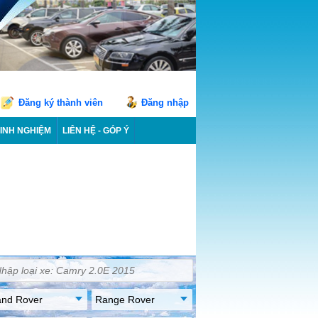
Đăng ký thành viên
Đăng nhập
INH NGHIỆM
LIÊN HỆ - GÓP Ý
and Rover
Range Rover