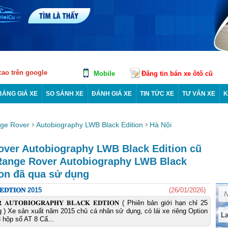
 cao trên google
Mobile
Đăng tin bán xe ôtô cũ
BẢNG GIÁ XE
SO SÁNH XE
ĐÁNH GIÁ XE
TIN TỨC XE
TƯ VẤN XE
K
ge Rover
Autobiography LWB Black Edition
Hà Nội
over Autobiography LWB Black Edition cũ
ô Range Rover Autobiography LWB Black
ion đã qua sử dụng
 𝐄𝐃𝐓𝐈𝐎𝐍 2015
(26/01/2026)
𝐑 𝐀𝐔𝐓𝐎𝐁𝐈𝐎𝐆𝐑𝐀𝐏𝐇𝐘 𝐁𝐋𝐀𝐂𝐊 𝐄𝐃𝐓𝐈𝐎𝐍 ( Phiên bản giới hạn chỉ 25
 ) Xe sản xuất năm 2015 chủ cá nhân sử dụng, có lái xe riêng Option
L
 hộp số AT 8 Cấ...