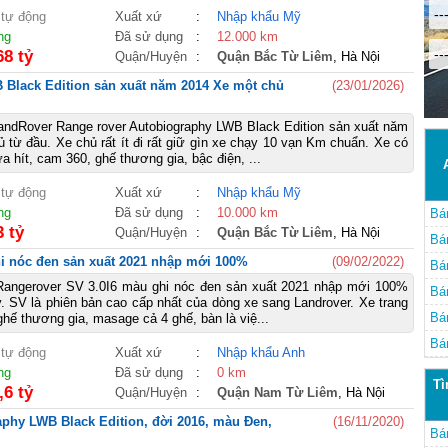
--
 tự động
Xuất xứ
:
Nhập khẩu Mỹ
ng
Đã sử dụng
:
12.000 km
--
68 tỷ
Quận/Huyện
:
Quận Bắc Từ Liêm
, Hà Nội
Black Edition sản xuất năm 2014 Xe một chủ
(23/01/2026)
dRover Range rover Autobiography LWB Black Edition sản xuất năm
 từ đầu. Xe chủ rất ít đi rất giữ gìn xe chạy 10 vạn Km chuẩn. Xe có
a hít, cam 360, ghế thương gia, bậc điện, ...
 tự động
Xuất xứ
:
Nhập khẩu Mỹ
ng
Đã sử dụng
:
10.000 km
Bá
3 tỷ
Quận/Huyện
:
Quận Bắc Từ Liêm
, Hà Nội
LW
Bá
i nóc đen sản xuất 2021 nhập mới 100%
(09/02/2022)
LW
Bá
Rangerover SV 3.0I6 màu ghi nóc đen sản xuất 2021 nhập mới 100%
LW
Bá
. SV là phiên bản cao cấp nhất của dòng xe sang Landrover. Xe trang
LW
Bá
ghế thương gia, masage cả 4 ghế, bàn là việ...
LW
Bá
 tự động
Xuất xứ
:
Nhập khẩu Anh
LW
ng
Đã sử dụng
:
0 km
Tì
,6 tỷ
Quận/Huyện
:
Quận Nam Từ Liêm
, Hà Nội
phy LWB Black Edition, đời 2016, màu Đen,
(16/11/2020)
Bá