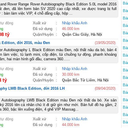
Bá
and Rover Range Rover Autobiography Black Edition 5.0L model 2016
t đen, đã lên form bản SV 2020 cao cấp nhất, xe đuợc trang bị full
Bá
 : bàn làm việc VIP, 4 chỗ đẳng cấp, hộp ...
Bá
 tự động
Xuất xứ
:
Nhập khẩu Anh
Ro
Bá
ng
Đã sử dụng
:
46.000 km
Nộ
Bá
08 tỷ
Quận/Huyện
:
Quận Cầu Giấy
, Hà Nội
LR
Bá
Edition, đời 2016, màu Đen
(19/05/2020)
cũ
Bá
 Autobiography L Black Edition màu Đen, nội thất nâu da bò, bản 4
àn làm việc, tủ lạnh mini, cốp điện, lùi chuồng tự động, phanh khoảng
4.
Bá
ầm, hai màn hình gối đầu, camera 360......
3.
Bá
 tự động
Xuất xứ
:
Nhập khẩu Anh
cũ
Bá
ng
Đã sử dụng
:
30.000 km
LW
Bá
3 tỷ
Quận/Huyện
:
Quận Bắc Từ Liêm
, Hà Nội
LW
Bá
phy LWB Black Edition, đời 2016 LH
(09/04/2020)
Nộ
Bá
Nộ
Bá
 Autobiography LWB Black Edition màu Đen nội thất da bò. Xe sản
ký 2016 tên cá nhân chủ ít đi giữ gìn như mới. Bản full đồ hạ gầm, 2
Bá
a 360, bậc lên xuống điện, 4 ghế VIP Massag...
Vo
Bá
 tự động
Xuất xứ
:
Nhập khẩu Anh
SV
Bá
ng
Đã sử dụng
:
44.000 km