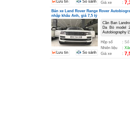
Lưu tin
So sánh
7,
Giá xe
:
Bán xe Land Rover Range Rover Autobiogra
nhập khẩu Anh, giá 7,5 tỷ
Cần Ban Landro
Da Bò model 2
Autobiography L
Hộp số
:
Số
Nhiên liệu
:
Xă
Lưu tin
So sánh
7,
Giá xe
: