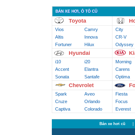
BÁN XE HƠI, Ô TÔ CŨ
Toyota
H
Vios
Camry
City
Altis
Innova
CR-V
Fortuner
Hilux
Odyssey
Hyundai
Ki
i10
i20
Morning
Accent
Elantra
Carens
Sonata
Santafe
Optima
Chevrolet
Fo
Spark
Aveo
Fiesta
Cruze
Orlando
Focus
Captiva
Colorado
Everest
Bán xe hơi cũ
|