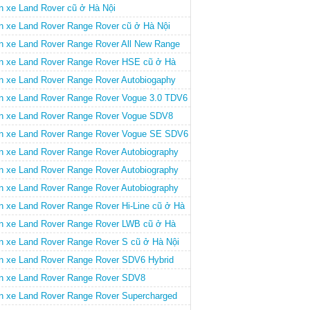
n xe Land Rover cũ ở Hà Nội
n xe Land Rover Range Rover cũ ở Hà Nội
n xe Land Rover Range Rover All New Range
ver cũ ở Hà Nội
n xe Land Rover Range Rover HSE cũ ở Hà
i
n xe Land Rover Range Rover Autobiogaphy
-SDV8 4.4L cũ ở Hà Nội
n xe Land Rover Range Rover Vogue 3.0 TDV6
 ở Hà Nội
n xe Land Rover Range Rover Vogue SDV8
4L cũ ở Hà Nội
n xe Land Rover Range Rover Vogue SE SDV6
0L Hybrid cũ ở Hà Nội
n xe Land Rover Range Rover Autobiography
 ở Hà Nội
n xe Land Rover Range Rover Autobiography
B cũ ở Hà Nội
n xe Land Rover Range Rover Autobiography
B Black Edition cũ ở Hà Nội
n xe Land Rover Range Rover Hi-Line cũ ở Hà
i
n xe Land Rover Range Rover LWB cũ ở Hà
i
n xe Land Rover Range Rover S cũ ở Hà Nội
n xe Land Rover Range Rover SDV6 Hybrid
gue SE cũ ở Hà Nội
n xe Land Rover Range Rover SDV8
Autobiography cũ ở Hà Nội
n xe Land Rover Range Rover Supercharged