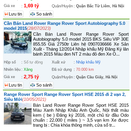
1,69 tỷ
Giá xe
:
Quận/Huyện
:
Quận Bắc Từ Liêm
,
Hà Nội
Lưu tin
So sánh
Cần Bán Land Rover Range Rover Sport Autobiography 5.0
model 2015
(28/07/2023)
Cần Bán Land Rover Range Rover Sport
Autobiography 5.0 model 2015 BKS Siêu VIP 30E
855.55 Giá 2750tr Liên hệ 0907036666 Xe Sản
Xuất - Tháng 12/2014 Nhập khẩu Mỹ Đăng Ký lăn
bánh 2015 Màu đen NT 2 màu đỏ đen Xe O...
Hộp số
:
Số tự động
Xuất xứ
:
Nhập khẩu Mỹ
Nhiên liệu
:
Xăng
Đã sử dụng
:
70.000 km
2,75 tỷ
Giá xe
:
Quận/Huyện
:
Quận Cầu Giấy
,
Hà Nội
Lưu tin
So sánh
Range Rover Sport Range Rover Sport HSE 2015 đi 2 vạn 2,
Siêu Mới
(10/05/2021)
Bán Land Rover Range Rover Sport HSE 2015
Màu Xanh Nhập Khẩu Anh Quốc, Nội thất màu
kem ( be ) Đăng ký 2016, một chủ từ đầu Odo
chuẩn : 22.000 ( miles ) ~ 3,5 vạn km Xe được
trang bị : Chìa khóa thông minh, cửa sổ tr...