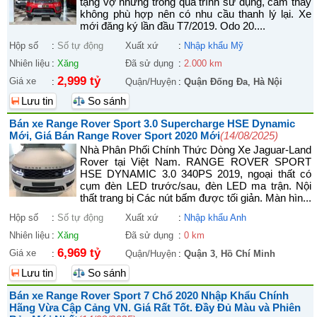
tặng vợ nhưng trong quá trình sử dụng, cảm thấy
không phù hợp nên có nhu cầu thanh lý lại. Xe
mới đăng ký lần đầu T7/2019. Odo 20....
Hộp số
:
Số tự động
Xuất xứ
:
Nhập khẩu Mỹ
Nhiên liệu
:
Xăng
Đã sử dụng
:
2.000 km
2,999 tỷ
Giá xe
:
Quận/Huyện
:
Quận Đống Đa
,
Hà Nội
Lưu tin
So sánh
Bán xe Range Rover Sport 3.0 Supercharge HSE Dynamic
Mới, Giá Bán Range Rover Sport 2020 Mới
(14/08/2025)
Nhà Phân Phối Chính Thức Dòng Xe Jaguar-Land
Rover tại Việt Nam. RANGE ROVER SPORT
HSE DYNAMIC 3.0 340PS 2019, ngoại thất có
cụm đèn LED trước/sau, đèn LED ma trận. Nội
thất trang bị Các nút bấm được tối giản. Màn hìn...
Hộp số
:
Số tự động
Xuất xứ
:
Nhập khẩu Anh
Nhiên liệu
:
Xăng
Đã sử dụng
:
0 km
6,969 tỷ
Giá xe
:
Quận/Huyện
:
Quận 3
,
Hồ Chí Minh
Lưu tin
So sánh
Bán xe Range Rover Sport 7 Chổ 2020 Nhập Khẩu Chính
Hãng Vừa Cập Cảng VN. Giá Rất Tốt. Đầy Đủ Màu và Phiên