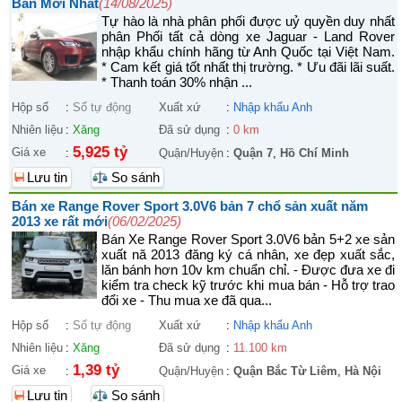
Bản Mới Nhất
(14/08/2025)
Tự hào là nhà phân phối được uỷ quyền duy nhất
phân Phối tất cả dòng xe Jaguar - Land Rover
nhập khẩu chính hãng từ Anh Quốc tại Việt Nam.
* Cam kết giá tốt nhất thị trường. * Ưu đãi lãi suất.
* Thanh toán 30% nhận ...
Hộp số
:
Số tự động
Xuất xứ
:
Nhập khẩu Anh
Nhiên liệu
:
Xăng
Đã sử dụng
:
0 km
5,925 tỷ
Giá xe
:
Quận/Huyện
:
Quận 7
,
Hồ Chí Minh
Lưu tin
So sánh
Bán xe Range Rover Sport 3.0V6 bản 7 chổ sản xuất năm
2013 xe rất mới
(06/02/2025)
Bán Xe Range Rover Sport 3.0V6 bản 5+2 xe sản
xuất nă 2013 đăng ký cá nhân, xe đẹp xuất sắc,
lăn bánh hơn 10v km chuẩn chỉ. - Được đưa xe đi
kiểm tra check kỹ trước khi mua bán - Hỗ trợ trao
đổi xe - Thu mua xe đã qua...
Hộp số
:
Số tự động
Xuất xứ
:
Nhập khẩu Anh
Nhiên liệu
:
Xăng
Đã sử dụng
:
11.100 km
1,39 tỷ
Giá xe
:
Quận/Huyện
:
Quận Bắc Từ Liêm
,
Hà Nội
Lưu tin
So sánh