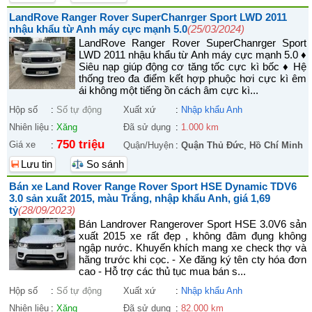
LandRove Ranger Rover SuperChanrger Sport LWD 2011
nhậu khẩu từ Anh máy cực mạnh 5.0
(25/03/2024)
LandRove Ranger Rover SuperChanrger Sport
LWD 2011 nhậu khẩu từ Anh máy cực mạnh 5.0 ♦
Siêu nạp giúp động cơ tăng tốc cực kì bốc ♦ Hệ
thống treo đa điểm kết hợp phuộc hơi cực kì êm
ái không một tiếng ồn cách âm cực kì...
Hộp số
:
Số tự động
Xuất xứ
:
Nhập khẩu Anh
Nhiên liệu
:
Xăng
Đã sử dụng
:
1.000 km
750 triệu
Giá xe
:
Quận/Huyện
:
Quận Thủ Đức
,
Hồ Chí Minh
Lưu tin
So sánh
Bán xe Land Rover Range Rover Sport HSE Dynamic TDV6
3.0 sản xuất 2015, màu Trắng, nhập khẩu Anh, giá 1,69
tỷ
(28/09/2023)
Bán Landrover Rangerover Sport HSE 3.0V6 sản
xuất 2015 xe rất đẹp , không đâm đụng không
ngập nước. Khuyến khích mang xe check thợ và
hãng trước khi cọc. - Xe đăng ký tên cty hóa đơn
cao - Hỗ trợ các thủ tục mua bán s...
Hộp số
:
Số tự động
Xuất xứ
:
Nhập khẩu Anh
Nhiên liệu
:
Xăng
Đã sử dụng
:
82.000 km