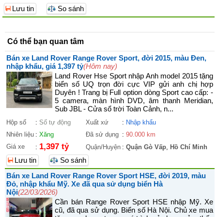
Lưu tin
So sánh
Có thể bạn quan tâm
Bán xe Land Rover Range Rover Sport, đời 2015, màu Đen,
nhập khẩu, giá 1,397 tỷ
(Hôm nay)
Land Rover Hse Sport nhập Anh model 2015 tặng
biển số UQ trọn đời cực VIP gửi anh chị hợp
Duyên ! Trang bị Full option dòng Sport cao cấp: -
5 camera, màn hình DVD, âm thanh Meridian,
Sub JBL - Cửa sổ trời Toàn Cảnh, n...
Hộp số
:
Số tự động
Xuất xứ
:
Nhập khẩu
Nhiên liệu
:
Xăng
Đã sử dụng
:
90.000 km
1,397 tỷ
Giá xe
:
Quận/Huyện
:
Quận Gò Vấp
,
Hồ Chí Minh
Lưu tin
So sánh
Bán xe Land Rover Range Rover Sport HSE, đời 2019, màu
Đỏ, nhập khẩu Mỹ. Xe đã qua sử dụng biển Hà
Nội
(22/03/2026)
Cần bán Range Rover Sport HSE nhập Mỹ. Xe
cũ, đã qua sử dụng. Biển số Hà Nội. Chủ xe mua