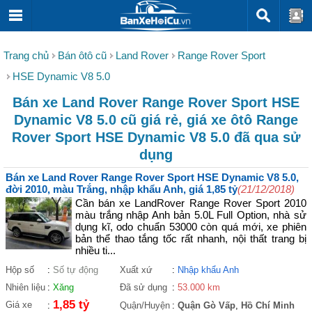
Trang chủ
Bán ôtô cũ
Land Rover
Range Rover Sport
HSE Dynamic V8 5.0
Bán xe Land Rover Range Rover Sport HSE
Dynamic V8 5.0 cũ giá rẻ, giá xe ôtô Range
Rover Sport HSE Dynamic V8 5.0 đã qua sử
dụng
Bán xe Land Rover Range Rover Sport HSE Dynamic V8 5.0,
đời 2010, màu Trắng, nhập khẩu Anh, giá 1,85 tỷ
(21/12/2018)
Cần bán xe LandRover Range Rover Sport 2010
màu trắng nhập Anh bản 5.0L Full Option, nhà sử
dụng kĩ, odo chuẩn 53000 còn quá mới, xe phiên
bản thể thao tắng tốc rất nhanh, nội thất trang bị
nhiều ti...
Hộp số
:
Số tự động
Xuất xứ
:
Nhập khẩu Anh
Nhiên liệu
:
Xăng
Đã sử dụng
:
53.000 km
1,85 tỷ
Giá xe
:
Quận/Huyện
:
Quận Gò Vấp
,
Hồ Chí Minh