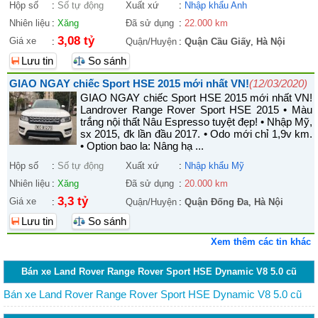
Hộp số
:
Số tự động
Xuất xứ
:
Nhập khẩu Anh
Nhiên liệu
:
Xăng
Đã sử dụng
:
22.000 km
3,08 tỷ
Giá xe
:
Quận/Huyện
:
Quận Cầu Giấy
,
Hà Nội
Lưu tin
So sánh
GIAO NGAY chiếc Sport HSE 2015 mới nhất VN!
(12/03/2020)
GIAO NGAY chiếc Sport HSE 2015 mới nhất VN!
Landrover Range Rover Sport HSE 2015 • Màu
trắng nội thất Nâu Espresso tuyệt đẹp! • Nhập Mỹ,
sx 2015, đk lần đầu 2017. • Odo mới chỉ 1,9v km.
• Option bao la: Nâng hạ ...
Hộp số
:
Số tự động
Xuất xứ
:
Nhập khẩu Mỹ
Nhiên liệu
:
Xăng
Đã sử dụng
:
20.000 km
3,3 tỷ
Giá xe
:
Quận/Huyện
:
Quận Đống Đa
,
Hà Nội
Lưu tin
So sánh
Xem thêm các tin khác
Bán xe Land Rover Range Rover Sport HSE Dynamic V8 5.0 cũ
Bán xe Land Rover Range Rover Sport HSE Dynamic V8 5.0 cũ
đời 2010