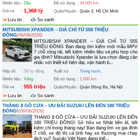
Nhiên liệu
:
Dầu
Đã sử dụng
:
34.000 km
1,368 tỷ
Giá xe
:
Quận/Huyện
:
Quận 2
, Hồ Chí Minh
Lưu tin
So sánh
MITSUBISHI XPANDER – GIÁ CHỈ TỪ 555 TRIỆU
ĐỒNG
(06/08/2026)
MITSUBISHI XPANDER – GIÁ CHỈ TỪ 555
TRIỆU ĐỒNG Bạn đang tìm kiếm một mẫu MPV
7 chỗ rộng rãi, tiết kiệm nhiên liệu và phù hợp cho
gia đình? Mitsubishi Xpander là lựa chọn đáng cân
nhắc với thiết kế hiện đại, vận hành b...
Hộp số
:
Số tự động
Xuất xứ
:
Trong nước
Nhiên liệu
:
Xăng
Đã sử dụng
:
1.000 km
555 triệu
Giá xe
:
Quận/Huyện
:
Quận Đống Đa
, Hà Nội
Lưu tin
So sánh
THÁNG 8 GÕ CỬA – ƯU ĐÃI SUZUKI LÊN ĐẾN 180 TRIỆU
ĐỒNG!
(06/08/2026)
THÁNG 8 GÕ CỬA – ƯU ĐÃI SUZUKI LÊN ĐẾN
180 TRIỆU ĐỒNG! Sở hữu xe Nhật bền bỉ, tiết
kiệm chỉ trong tháng này! Bạn đang tìm xe gia đình
7 chỗ, xe đô thị cá tính hay xe thương mại chạy
dịch vụ? Suzuki Việt Nam đang triể...