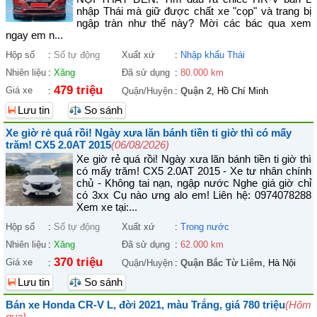
nhập Thái mà giữ được chất xe "cọp" và trang bị
ngập tràn như thế này? Mời các bác qua xem
ngay em n...
Hộp số
:
Số tự động
Xuất xứ
:
Nhập khẩu Thái
Nhiên liệu
:
Xăng
Đã sử dụng
:
80.000 km
479 triệu
Giá xe
:
Quận/Huyện
:
Quận 2
, Hồ Chí Minh
Lưu tin
So sánh
Xe giờ rẻ quá rồi! Ngày xưa lăn bánh tiền ti giờ thì có mấy
trăm! CX5 2.0AT 2015
(06/08/2026)
Xe giờ rẻ quá rồi! Ngày xưa lăn bánh tiền ti giờ thì
có mấy trăm! CX5 2.0AT 2015 - Xe tư nhân chính
chủ - Không tai nạn, ngập nước Nghe giá giờ chỉ
có 3xx Cụ nào ưng alo em! Liên hệ: 0974078288
Xem xe tại:...
Hộp số
:
Số tự động
Xuất xứ
:
Trong nước
Nhiên liệu
:
Xăng
Đã sử dụng
:
62.000 km
370 triệu
Giá xe
:
Quận/Huyện
:
Quận Bắc Từ Liêm
, Hà Nội
Lưu tin
So sánh
Bán xe Honda CR-V L, đời 2021, màu Trắng, giá 780 triệu
(Hôm
qua)