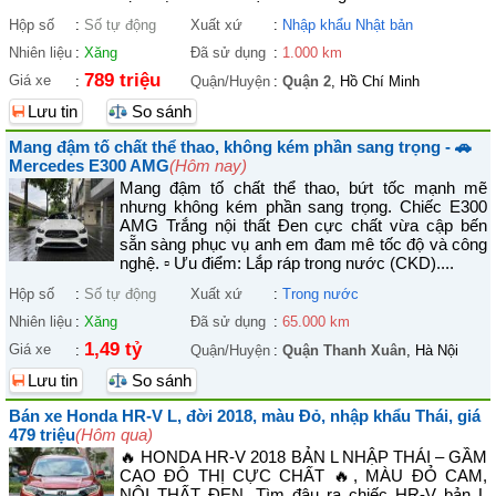
Hộp số
:
Số tự động
Xuất xứ
:
Nhập khẩu Nhật bản
Nhiên liệu
:
Xăng
Đã sử dụng
:
1.000 km
789 triệu
Giá xe
:
Quận/Huyện
:
Quận 2
, Hồ Chí Minh
Lưu tin
So sánh
Mang đậm tố chất thể thao, không kém phần sang trọng - 🚗
Mercedes E300 AMG
(Hôm nay)
Mang đậm tố chất thể thao, bứt tốc mạnh mẽ
nhưng không kém phần sang trọng. Chiếc E300
AMG Trắng nội thất Đen cực chất vừa cập bến
sẵn sàng phục vụ anh em đam mê tốc độ và công
nghệ. ▫ Ưu điểm: Lắp ráp trong nước (CKD)....
Hộp số
:
Số tự động
Xuất xứ
:
Trong nước
Nhiên liệu
:
Xăng
Đã sử dụng
:
65.000 km
1,49 tỷ
Giá xe
:
Quận/Huyện
:
Quận Thanh Xuân
, Hà Nội
Lưu tin
So sánh
Bán xe Honda HR-V L, đời 2018, màu Đỏ, nhập khẩu Thái, giá
479 triệu
(Hôm qua)
🔥 HONDA HR-V 2018 BẢN L NHẬP THÁI – GẦM
CAO ĐÔ THỊ CỰC CHẤT 🔥, MÀU ĐỎ CAM,
NỘI THẤT ĐEN. Tìm đâu ra chiếc HR-V bản L