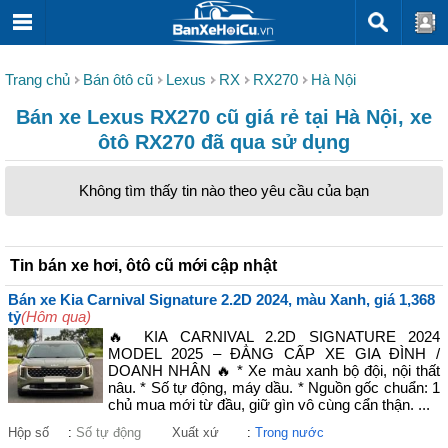
Trang chủ
Bán ôtô cũ
Lexus
RX
RX270
Hà Nội
Bán xe Lexus RX270 cũ giá rẻ tại Hà Nội, xe
ôtô RX270 đã qua sử dụng
Không tìm thấy tin nào theo yêu cầu của bạn
Tin bán xe hơi, ôtô cũ mới cập nhật
Bán xe Kia Carnival Signature 2.2D 2024, màu Xanh, giá 1,368
tỷ
(Hôm qua)
🔥 KIA CARNIVAL 2.2D SIGNATURE 2024
MODEL 2025 – ĐẲNG CẤP XE GIA ĐÌNH /
DOANH NHÂN 🔥 * Xe màu xanh bộ đội, nội thất
nâu. * Số tự động, máy dầu. * Nguồn gốc chuẩn: 1
chủ mua mới từ đầu, giữ gìn vô cùng cẩn thận. ...
Hộp số
:
Số tự động
Xuất xứ
:
Trong nước