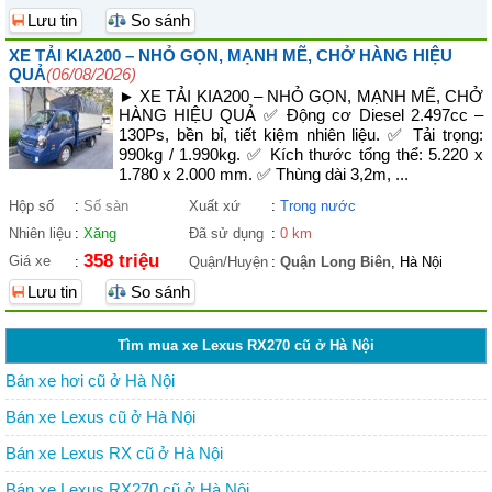
Lưu tin
So sánh
XE TẢI KIA200 – NHỎ GỌN, MẠNH MẼ, CHỞ HÀNG HIỆU
QUẢ
(06/08/2026)
► XE TẢI KIA200 – NHỎ GỌN, MẠNH MẼ, CHỞ
HÀNG HIỆU QUẢ ✅ Động cơ Diesel 2.497cc –
130Ps, bền bỉ, tiết kiệm nhiên liệu. ✅ Tải trọng:
990kg / 1.990kg. ✅ Kích thước tổng thể: 5.220 x
1.780 x 2.000 mm. ✅ Thùng dài 3,2m, ...
Hộp số
:
Số sàn
Xuất xứ
:
Trong nước
Nhiên liệu
:
Xăng
Đã sử dụng
:
0 km
358 triệu
Giá xe
:
Quận/Huyện
:
Quận Long Biên
, Hà Nội
Lưu tin
So sánh
Tìm mua xe Lexus RX270 cũ ở Hà Nội
Bán xe hơi cũ ở Hà Nội
Bán xe Lexus cũ ở Hà Nội
Bán xe Lexus RX cũ ở Hà Nội
Bán xe Lexus RX270 cũ ở Hà Nội