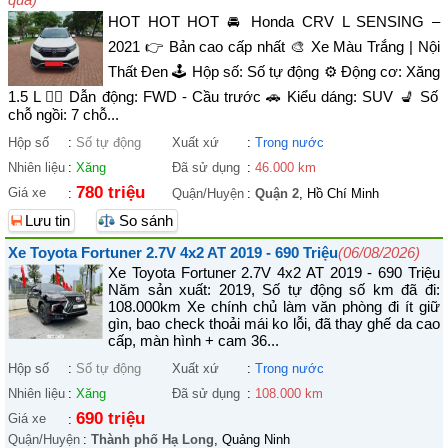
HOT HOT HOT 🚘 Honda CRV L SENSING –
2021 👉 Bản cao cấp nhất 🎨 Xe Màu Trắng | Nội
Thất Đen 🕹️ Hộp số: Số tự động ⚙️ Động cơ: Xăng
1.5 L 🚴‍♀️ Dẫn động: FWD - Cầu trước 🚗 Kiểu dáng: SUV 💺 Số
chỗ ngồi: 7 chỗ...
Hộp số
:
Số tự động
Xuất xứ
:
Trong nước
Nhiên liệu
:
Xăng
Đã sử dụng
:
46.000 km
780 triệu
Giá xe
:
Quận/Huyện
:
Quận 2
, Hồ Chí Minh
Lưu tin
So sánh
Xe Toyota Fortuner 2.7V 4x2 AT 2019 - 690 Triệu
(06/08/2026)
Xe Toyota Fortuner 2.7V 4x2 AT 2019 - 690 Triệu
Năm sản xuất: 2019, Số tự động số km đã đi:
108.000km Xe chính chủ làm văn phòng đi ít giữ
gìn, bao check thoải mái ko lỗi, đã thay ghế da cao
cấp, màn hình + cam 36...
Hộp số
:
Số tự động
Xuất xứ
:
Trong nước
Nhiên liệu
:
Xăng
Đã sử dụng
:
108.000 km
690 triệu
Giá xe
:
Quận/Huyện
:
Thành phố Hạ Long
, Quảng Ninh