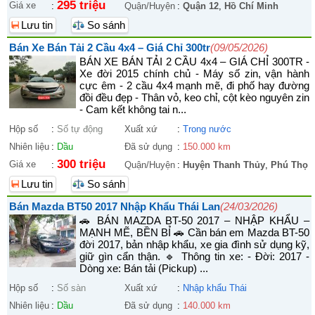
295 triệu
Giá xe
:
Quận/Huyện
:
Quận 12
,
Hồ Chí Minh
Lưu tin
So sánh
Bán Xe Bán Tải 2 Cầu 4x4 – Giá Chỉ 300tr
(09/05/2026)
BÁN XE BÁN TẢI 2 CẦU 4x4 – GIÁ CHỈ 300TR -
Xe đời 2015 chính chủ - Máy số zin, vận hành
cực êm - 2 cầu 4x4 mạnh mẽ, đi phố hay đường
đồi đều đẹp - Thân vỏ, keo chỉ, cột kèo nguyên zin
- Cam kết không tai n...
Hộp số
:
Số tự động
Xuất xứ
:
Trong nước
Nhiên liệu
:
Dầu
Đã sử dụng
:
150.000 km
300 triệu
Giá xe
:
Quận/Huyện
:
Huyện Thanh Thủy
,
Phú Thọ
Lưu tin
So sánh
Bán Mazda BT50 2017 Nhập Khẩu Thái Lan
(24/03/2026)
🚗 BÁN MAZDA BT-50 2017 – NHẬP KHẨU –
MẠNH MẼ, BỀN BỈ 🚗 Cần bán em Mazda BT-50
đời 2017, bản nhập khẩu, xe gia đình sử dụng kỹ,
giữ gìn cẩn thận. 🔹 Thông tin xe: - Đời: 2017 -
Dòng xe: Bán tải (Pickup) ...
Hộp số
:
Số sàn
Xuất xứ
:
Nhập khẩu Thái
Nhiên liệu
:
Dầu
Đã sử dụng
:
140.000 km