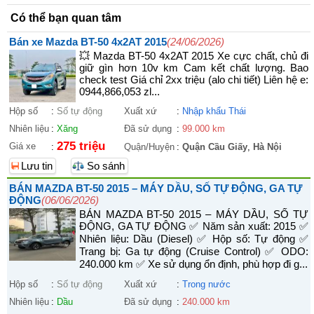
Có thể bạn quan tâm
Bán xe Mazda BT-50 4x2AT 2015
(24/06/2026)
💥 Mazda BT-50 4x2AT 2015 Xe cực chất, chủ đi
giữ gìn hơn 10v km Cam kết chất lượng. Bao
check test Giá chỉ 2xx triệu (alo chi tiết) Liên hệ e:
0944,866,053 zl...
Hộp số
:
Số tự động
Xuất xứ
:
Nhập khẩu Thái
Nhiên liệu
:
Xăng
Đã sử dụng
:
99.000 km
275 triệu
Giá xe
:
Quận/Huyện
:
Quận Cầu Giấy
,
Hà Nội
Lưu tin
So sánh
BÁN MAZDA BT-50 2015 – MÁY DẦU, SỐ TỰ ĐỘNG, GA TỰ
ĐỘNG
(06/06/2026)
BÁN MAZDA BT-50 2015 – MÁY DẦU, SỐ TỰ
ĐỘNG, GA TỰ ĐỘNG ✅ Năm sản xuất: 2015 ✅
Nhiên liệu: Dầu (Diesel) ✅ Hộp số: Tự động ✅
Trang bị: Ga tự động (Cruise Control) ✅ ODO:
240.000 km ✅ Xe sử dụng ổn định, phù hợp đi g...
Hộp số
:
Số tự động
Xuất xứ
:
Trong nước
Nhiên liệu
:
Dầu
Đã sử dụng
:
240.000 km