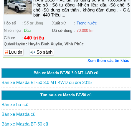
Hộp số : Số tự động -Nhiên liệu: dầu -Số chỗ: 5
chỗ -Sử dụng cẩn thận , không đâm đụng , - Giá
bán: 440 Triệu ...
Hộp số
:
Số tự động
Xuất xứ
:
Trong nước
Nhiên liệu
:
Dầu
Đã sử dụng
:
70.000 km
440 triệu
Giá xe
:
Quận/Huyện
:
Huyện Bình Xuyên
,
Vĩnh Phúc
Lưu tin
So sánh
Xem thêm các tin khác
Bán xe Mazda BT-50 3.0 MT 4WD cũ
Bán xe Mazda BT-50 3.0 MT 4WD cũ đời 2015
Tìm mua xe Mazda BT-50 cũ
Bán xe hơi cũ
Bán xe Mazda cũ
Bán xe Mazda BT-50 cũ