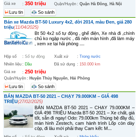
350 triệu
Giá xe
:
Quận/Huyện
:
Quận Hà Đông
,
Hà Nội
Lưu tin
So sánh
Bán xe Mazda BT-50 Luxury 4x2, đời 2014, màu Đen, giá 280
triệu
(11/04/2025)
Bt 50 4x2 số tự động , ghế điện, Xe nhà đi ,chính
chủ ko ngập nước , đã nên màn hình ,đã làm máy
, xem xe tại hải phòng ....
Hộp số
:
Số tự động
Xuất xứ
:
Trong nước
Nhiên liệu
:
Dầu
Đã sử dụng
:
150.000 km
250 triệu
Giá xe
:
Quận/Huyện
:
Huyện Thủy Nguyên
,
Hải Phòng
Lưu tin
So sánh
BÁN MAZDA BT-50 2021 – CHẠY 79.000KM – GIÁ 498
TRIỆU
(27/02/2025)
BÁN MAZDA BT-50 2021 – CHẠY 79.000KM –
GIÁ 498 TRIỆU Mazda BT-50 2021 – Xe chất, giá
tốt, sẵn đi ngay! Odo: 79.000km Thùng bệ đầy đủ,
màn hình Zestech, cam hành trình Lốp còn dày
cộp, đi lâu mới phải thay Cam kết: M...
Hộp số
:
Số tự động
Xuất xứ
:
Nhập khẩu