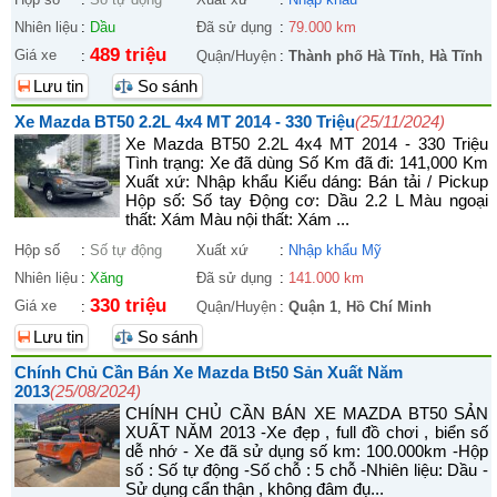
Nhiên liệu
:
Dầu
Đã sử dụng
:
79.000 km
489 triệu
Giá xe
:
Quận/Huyện
:
Thành phố Hà Tĩnh
,
Hà Tĩnh
Lưu tin
So sánh
Xe Mazda BT50 2.2L 4x4 MT 2014 - 330 Triệu
(25/11/2024)
Xe Mazda BT50 2.2L 4x4 MT 2014 - 330 Triệu
Tình trạng: Xe đã dùng Số Km đã đi: 141,000 Km
Xuất xứ: Nhập khẩu Kiểu dáng: Bán tải / Pickup
Hộp số: Số tay Động cơ: Dầu 2.2 L Màu ngoại
thất: Xám Màu nội thất: Xám ...
Hộp số
:
Số tự động
Xuất xứ
:
Nhập khẩu Mỹ
Nhiên liệu
:
Xăng
Đã sử dụng
:
141.000 km
330 triệu
Giá xe
:
Quận/Huyện
:
Quận 1
,
Hồ Chí Minh
Lưu tin
So sánh
Chính Chủ Cần Bán Xe Mazda Bt50 Sản Xuất Năm
2013
(25/08/2024)
CHÍNH CHỦ CẦN BÁN XE MAZDA BT50 SẢN
XUẤT NĂM 2013 -Xe đẹp , full đồ chơi , biển số
dễ nhớ - Xe đã sử dụng số km: 100.000km -Hộp
số : Số tự động -Số chỗ : 5 chỗ -Nhiên liệu: Dầu -
Sử dụng cẩn thận , không đâm đụ...