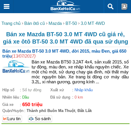
Trang chủ
Bán ôtô cũ
Mazda
BT-50
3.0 MT 4WD
Bán xe Mazda BT-50 3.0 MT 4WD cũ giá rẻ,
giá xe ôtô BT-50 3.0 MT 4WD đã qua sử dụng
Bán xe Mazda BT-50 3.0 MT 4WD, đời 2015, màu Đen, giá 650
triệu
(13/07/2017)
Bán xe Mazda BT50 3.2AT 4x4, sản xuất 2015, số
tự động, màu đen, xe nhập khẩu nguyên chiếc. Xe
một chủ một, sử dụng chạy gia đình, nội thất máy
móc nguyên bản. Xe trang bị động cơ máy dầu
3.2L, xi nhan gương, gương kính ...
Hộp số
:
Số tự động
Xuất xứ
:
Nhập khẩu
Nhiên liệu
:
Dầu
Đã sử dụng
:
0 km
650 triệu
Giá xe
:
Quận/Huyện
:
Thành phố Buôn Ma Thuột
,
Đắk Lắk
Lưu tin
So sánh