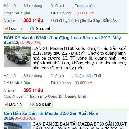
Hộp số
:
Số tự động
Xuất xứ
:
Trong nước
Nhiên liệu
:
Dầu
Đã sử dụng
:
100.000 km
360 triệu
Giá xe
:
Quận/Huyện
:
Huyện Ea Súp
,
Đắk Lắk
Lưu tin
So sánh
BÁN XE Mazda BT50 số tự động 1 cầu Sản xuất 2017. Máy
dầu 2.2
(10/08/2024)
BÁN XE Mazda BT50 số tự động 1 cầu Sản xuất
2017. Máy dầu 2.2 - Địa chỉ : Chợ ô tô quảng ninh,
ngã ba đường 10. TP uông bí, quảng ninh - Xe
nhập khẩu thái Lan, không chạy kinh doanh ngày
nào ,còn rất mới ,máy móc...
Hộp số
:
Số tự động
Xuất xứ
:
Nhập khẩu Thái
Nhiên liệu
:
Dầu
Đã sử dụng
:
30.000 km
395 triệu
Giá xe
:
Quận/Huyện
:
Thành phố Uông Bí
,
Quảng Ninh
Lưu tin
So sánh
Cần Bán Xe Bán Tải Mazda Bt50 Sản Xuất Năm
2018
(05/08/2024)
CẦN BÁN XE BÁN TẢI MAZDA BT50 SẢN XUẤT
NĂM 2018 - Xe đã sử dụng số km: 70.000km -