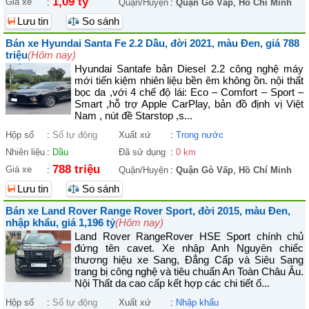
1,09 tỷ
Giá xe
:
Quận/Huyện
:
Quận Gò Vấp
,
Hồ Chí Minh
Lưu tin
So sánh
Bán xe Hyundai Santa Fe 2.2 Dầu, đời 2021, màu Đen, giá 788
triệu
(Hôm nay)
Hyundai Santafe bản Diesel 2.2 công nghệ máy
mới tiến kiệm nhiên liệu bền êm không ồn. nội thất
bọc da ,với 4 chế độ lái: Eco – Comfort – Sport –
Smart ,hỗ trợ Apple CarPlay, bản đồ định vị Việt
Nam , nút đề Starstop ,s...
Hộp số
:
Số tự động
Xuất xứ
:
Trong nước
Nhiên liệu
:
Dầu
Đã sử dụng
:
0 km
788 triệu
Giá xe
:
Quận/Huyện
:
Quận Gò Vấp
,
Hồ Chí Minh
Lưu tin
So sánh
Bán xe Land Rover Range Rover Sport, đời 2015, màu Đen,
nhập khẩu, giá 1,196 tỷ
(Hôm nay)
Land Rover RangeRover HSE Sport chính chủ
đứng tên cavet. Xe nhập Anh Nguyên chiếc
thương hiệu xe Sang, Đẳng Cấp và Siêu Sang
trang bị công nghệ và tiêu chuẩn An Toàn Châu Âu.
Nội Thất da cao cấp kết hợp các chi tiết ố...
Hộp số
:
Số tự động
Xuất xứ
:
Nhập khẩu