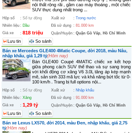
nội thất rộng rãi , gầm cao máy thoáng , một chiếc
SUV thực dụng nhất trong ...
Hộp số
:
Số tự động
Xuất xứ
:
Trong nước
Nhiên liệu
:
Dầu
Đã sử dụng
:
81.000 km
818 triệu
Giá xe
:
Quận/Huyện
:
Quận Gò Vấp
,
Hồ Chí Minh
Lưu tin
So sánh
Bán xe Mercedes GLE400 4Matic Coupe, đời 2018, màu Nâu,
nhập khẩu, giá 1,29 tỷ
(Hôm nay)
Bán GLE400 Coupé 4MATIC chiếc xe kết hợp
giữa phong cách SUV thể thao và sự sang trọng
với khối động cơ xăng V6 3.0L tăng áp kép mạnh
mẽ, sản sinh 333 mã lực và khả năng bứt tốc từ 0-
100 km/h . Trang bị full options nội...
Hộp số
:
Số tự động
Xuất xứ
:
Nhập khẩu
Nhiên liệu
:
Xăng
Đã sử dụng
:
91.000 km
1,29 tỷ
Giá xe
:
Quận/Huyện
:
Quận Gò Vấp
,
Hồ Chí Minh
Lưu tin
So sánh
Bán xe Lexus LX570, đời 2014, màu Đen, nhập khẩu, giá 2,75
tỷ
(Hôm nay)