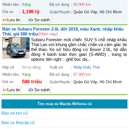
Nhiên liệu
:
Xăng
Đã sử dụng
:
90.000 km
1,196 tỷ
Giá xe
:
Quận/Huyện
:
Quận Gò Vấp
,
Hồ Chí Minh
Lưu tin
So sánh
Bán xe Subaru Forester 2.0i, đời 2019, màu Xanh, nhập khẩu
Thái, giá 586 triệu
(Hôm nay)
Subaru Forester một chiếc SUV 5 chỗ nhập khẩu
Thái Lan với khung gầm chắc chắn và cảm giác lái
thể thao. Xe sở hữu động cơ Boxer 2.0L, hệ dẫn
động 4 bánh toàn thời gian (S-AWD) , trang bị
options tiện nghi : -ghế bọc da...
Hộp số
:
Số tự động
Xuất xứ
:
Nhập khẩu Thái
Nhiên liệu
:
Xăng
Đã sử dụng
:
57.000 km
586 triệu
Giá xe
:
Quận/Huyện
:
Quận Gò Vấp
,
Hồ Chí Minh
Lưu tin
So sánh
Tìm mua xe Mazda Millenia cũ
Bán xe hơi cũ
Bán xe Mazda cũ