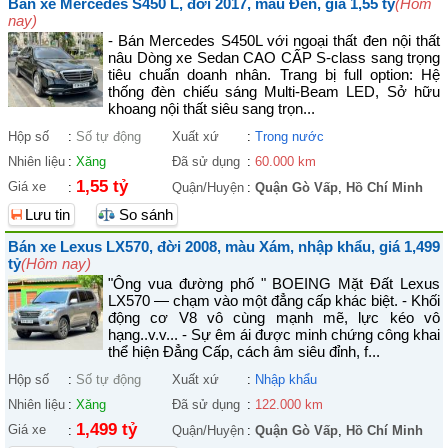
Bán xe Mercedes S450 L, đời 2017, màu Đen, giá 1,55 tỷ
(Hôm
nay)
- Bán Mercedes S450L với ngoại thất đen nội thất
nâu Dòng xe Sedan CAO CẤP S-class sang trọng
tiêu chuẩn doanh nhân. Trang bị full option: Hệ
thống đèn chiếu sáng Multi-Beam LED, Sở hữu
khoang nội thất siêu sang trọn...
Hộp số
:
Số tự động
Xuất xứ
:
Trong nước
Nhiên liệu
:
Xăng
Đã sử dụng
:
60.000 km
1,55 tỷ
Giá xe
:
Quận/Huyện
:
Quận Gò Vấp
,
Hồ Chí Minh
Lưu tin
So sánh
Bán xe Lexus LX570, đời 2008, màu Xám, nhập khẩu, giá 1,499
tỷ
(Hôm nay)
"Ông vua đường phố " BOEING Mặt Đất Lexus
LX570 — chạm vào một đẳng cấp khác biệt. - Khối
động cơ V8 vô cùng mạnh mẽ, lực kéo vô
hạng..v.v... - Sự êm ái được minh chứng công khai
thể hiện Đẳng Cấp, cách âm siêu đỉnh, f...
Hộp số
:
Số tự động
Xuất xứ
:
Nhập khẩu
Nhiên liệu
:
Xăng
Đã sử dụng
:
122.000 km
1,499 tỷ
Giá xe
:
Quận/Huyện
:
Quận Gò Vấp
,
Hồ Chí Minh