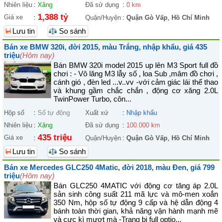
Nhiên liệu
:
Xăng
Đã sử dụng
:
0 km
1,388 tỷ
Giá xe
:
Quận/Huyện
:
Quận Gò Vấp
,
Hồ Chí Minh
Lưu tin
So sánh
Bán xe BMW 320i, đời 2015, màu Trắng, nhập khẩu, giá 435
triệu
(Hôm nay)
Bán BMW 320i model 2015 up lên M3 Sport full đồ
chơi : - Vô lăng M3 lẫy số , loa Sub ,mâm đồ chơi ,
cánh gió , đèn led ...v..vv -với cảm giác lái thể thao
và khung gầm chắc chắn , động cơ xăng 2.0L
TwinPower Turbo, côn...
Hộp số
:
Số tự động
Xuất xứ
:
Nhập khẩu
Nhiên liệu
:
Xăng
Đã sử dụng
:
100.000 km
435 triệu
Giá xe
:
Quận/Huyện
:
Quận Gò Vấp
,
Hồ Chí Minh
Lưu tin
So sánh
Bán xe Mercedes GLC250 4Matic, đời 2018, màu Đen, giá 799
triệu
(Hôm nay)
Bán GLC250 4MATIC với động cơ tăng áp 2.0L
sản sinh công suất 211 mã lực và mô-men xoắn
350 Nm, hộp số tự động 9 cấp và hệ dẫn động 4
bánh toàn thời gian, khả năng vận hành mạnh mẽ
và cực kì mượt mà -Trang bị full optio...