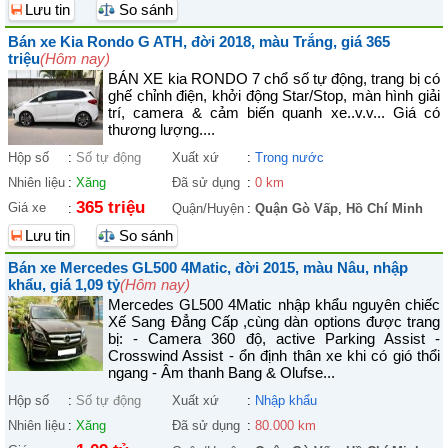
Lưu tin
So sánh
Bán xe Kia Rondo G ATH, đời 2018, màu Trắng, giá 365
triệu
(Hôm nay)
BÁN XE kia RONDO 7 chổ số tự động, trang bị có
ghế chỉnh điện, khởi động Star/Stop, màn hình giải
trí, camera & cảm biến quanh xe..v.v... Giá có
thương lượng....
Hộp số
:
Số tự động
Xuất xứ
:
Trong nước
Nhiên liệu
:
Xăng
Đã sử dụng
:
0 km
365 triệu
Giá xe
:
Quận/Huyện
:
Quận Gò Vấp
,
Hồ Chí Minh
Lưu tin
So sánh
Bán xe Mercedes GL500 4Matic, đời 2015, màu Nâu, nhập
khẩu, giá 1,09 tỷ
(Hôm nay)
Mercedes GL500 4Matic nhập khẩu nguyên chiếc
Xế Sang Đẳng Cấp ,cùng dàn options được trang
bị: - Camera 360 độ, active Parking Assist -
Crosswind Assist - ổn định thân xe khi có gió thổi
ngang - Âm thanh Bang & Olufse...
Hộp số
:
Số tự động
Xuất xứ
:
Nhập khẩu
Nhiên liệu
:
Xăng
Đã sử dụng
:
80.000 km