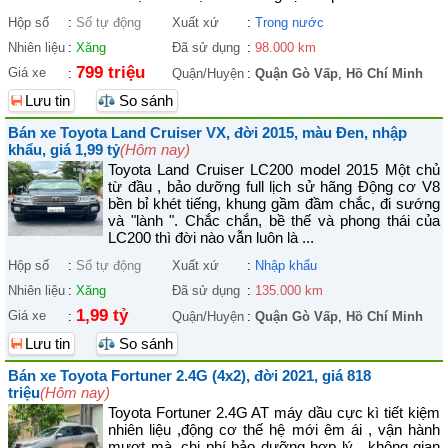
Hộp số
:
Số tự động
Xuất xứ
:
Trong nước
Nhiên liệu
:
Xăng
Đã sử dụng
:
98.000 km
799 triệu
Giá xe
:
Quận/Huyện
:
Quận Gò Vấp
,
Hồ Chí Minh
Lưu tin
So sánh
Bán xe Toyota Land Cruiser VX, đời 2015, màu Đen, nhập
khẩu, giá 1,99 tỷ
(Hôm nay)
Toyota Land Cruiser LC200 model 2015 Một chủ
từ đầu , bảo dưỡng full lịch sử hãng Động cơ V8
bền bỉ khét tiếng, khung gầm đầm chắc, đi sướng
và "lành ". Chắc chắn, bề thế và phong thái của
LC200 thì đời nào vẫn luôn là ...
Hộp số
:
Số tự động
Xuất xứ
:
Nhập khẩu
Nhiên liệu
:
Xăng
Đã sử dụng
:
135.000 km
1,99 tỷ
Giá xe
:
Quận/Huyện
:
Quận Gò Vấp
,
Hồ Chí Minh
Lưu tin
So sánh
Bán xe Toyota Fortuner 2.4G (4x2), đời 2021, giá 818
triệu
(Hôm nay)
Toyota Fortuner 2.4G AT máy dầu cực kì tiết kiệm
nhiên liệu ,động cơ thế hệ mới êm ái , vận hành
mượt mà ,chi phí bảo dưỡng hợp lý , không gian