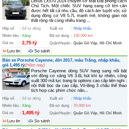
Lexus LX570 2014 chuyên cơ Mặt Đất phong cách
Chủ Tịch. Một chiếc SUV hạng sang cỡ lớn cân
được hết tất cả nhu cầu, độ cách âm tuyệt vời, sử
dụng động cơ V8 5.7L mạnh mẽ, không gian nội
thất rộng rãi cùng nhiều trang ...
Hộp số
:
Số tự động
Xuất xứ
:
Nhập khẩu
Nhiên liệu
:
Xăng
Đã sử dụng
:
130.000 km
2,75 tỷ
Giá xe
:
Quận/Huyện
:
Quận Gò Vấp
,
Hồ Chí Minh
Lưu tin
So sánh
Bán xe Porsche Cayenne, đời 2017, màu Trắng, nhập khẩu,
giá 1,495 tỷ
(Hôm nay)
Porsche Cayenne dòng SUV hạng sang nổi bật
với động cơ xăng V6 3.6L hút khí tự nhiên, công
suất 300 mã lực trang bị options cao cấp tiện nghi :
nội thất bọc da cao cấp, Vô-lăng 3 chấu thể thao
tích hợp các phím chức năn...
Hộp số
:
Số tự động
Xuất xứ
:
Nhập khẩu
Nhiên liệu
:
Xăng
Đã sử dụng
:
70.000 km
1,495 tỷ
Giá xe
:
Quận/Huyện
:
Quận Gò Vấp
,
Hồ Chí Minh
Lưu tin
So sánh