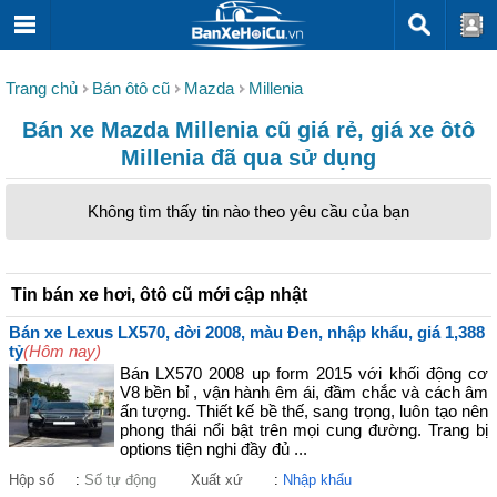
Trang chủ
Bán ôtô cũ
Mazda
Millenia
Bán xe Mazda Millenia cũ giá rẻ, giá xe ôtô
Millenia đã qua sử dụng
Không tìm thấy tin nào theo yêu cầu của bạn
Tin bán xe hơi, ôtô cũ mới cập nhật
Bán xe Lexus LX570, đời 2008, màu Đen, nhập khẩu, giá 1,388
tỷ
(Hôm nay)
Bán LX570 2008 up form 2015 với khối động cơ
V8 bền bỉ , vận hành êm ái, đầm chắc và cách âm
ấn tượng. Thiết kế bề thế, sang trọng, luôn tạo nên
phong thái nổi bật trên mọi cung đường. Trang bị
options tiện nghi đầy đủ ...
Hộp số
:
Số tự động
Xuất xứ
:
Nhập khẩu