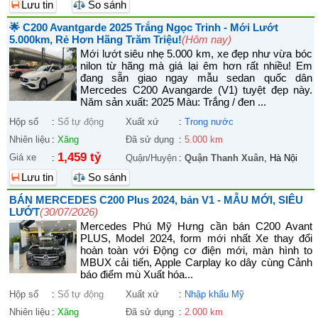
Lưu tin
So sánh
🌟 C200 Avantgarde 2025 Trắng Ngọc Trinh - Mới Lướt
5.000km, Rẻ Hơn Hãng Trăm Triệu!
(Hôm nay)
Mới lướt siêu nhẹ 5.000 km, xe đẹp như vừa bóc
nilon từ hãng mà giá lại êm hơn rất nhiều! Em
đang sẵn giao ngay mẫu sedan quốc dân
Mercedes C200 Avangarde (V1) tuyệt đẹp này.
Năm sản xuất: 2025 Màu: Trắng / đen ...
Hộp số
:
Số tự động
Xuất xứ
:
Trong nước
Nhiên liệu
:
Xăng
Đã sử dụng
:
5.000 km
1,459 tỷ
Giá xe
:
Quận/Huyện
:
Quận Thanh Xuân
, Hà Nội
Lưu tin
So sánh
BÁN MERCEDES C200 Plus 2024, bản V1 - MẪU MỚI, SIÊU
LƯỚT
(30/07/2026)
Mercedes Phú Mỹ Hưng cần bán C200 Avant
PLUS, Model 2024, form mới nhất Xe thay đổi
hoàn toàn với Động cơ điện mới, màn hình to
MBUX cải tiến, Apple Carplay ko dây cùng Cảnh
báo điểm mù Xuất hóa...
Hộp số
:
Số tự động
Xuất xứ
:
Nhập khẩu Mỹ
Nhiên liệu
:
Xăng
Đã sử dụng
:
2.000 km