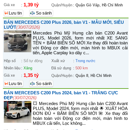
1,39 tỷ
Giá xe
:
Quận/Huyện
:
Quận Gò Vấp
, Hồ Chí Minh
Lưu tin
So sánh
BÁN MERCEDES C200 Plus 2026, bản V1 - MẪU MỚI, SIÊU
LƯỚT
(30/07/2026)
Mercedes Phú Mỹ Hưng cần bán C200 Avant
PLUS, Model 2026, form mới nhất XE SANG
TÊN + BẤM BIỂN SỐ MỚI Xe thay đổi hoàn toàn
với Động cơ điện mới, màn hình to MBUX cải
tiến, Apple Carplay ko dây c...
Hộp số
:
Số tự động
Xuất xứ
:
Trong nước
Nhiên liệu
:
Xăng
Đã sử dụng
:
500 km
1,35 tỷ
Giá xe
:
Quận/Huyện
:
Quận 8
, Hồ Chí Minh
Lưu tin
So sánh
BÁN MERCEDES C200 Plus 2024, bản V1 - TRẮNG CỰC
ĐẸP
(30/07/2026)
💥 Mercedes Phú Mỹ Hưng cần bán C200 Avant
PLUS, Model 2024, form mới nhất 🌟 XUẤT HÓA
ĐƠN ĐỦ + BẤM BIỂN SỐ MỚI 🌺 Xe thay đổi
hoàn toàn với Động cơ điện mới, màn hình to
MBUX cải tiến, Lọc không...