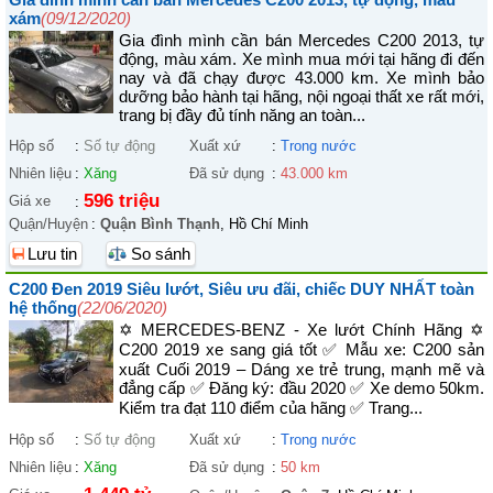
xám
(09/12/2020)
Gia đình mình cần bán Mercedes C200 2013, tự
động, màu xám. Xe mình mua mới tại hãng đi đến
nay và đã chạy được 43.000 km. Xe mình bảo
dưỡng bảo hành tại hãng, nội ngoại thất xe rất mới,
trang bị đầy đủ tính năng an toàn...
Hộp số
:
Số tự động
Xuất xứ
:
Trong nước
Nhiên liệu
:
Xăng
Đã sử dụng
:
43.000 km
596 triệu
Giá xe
:
Quận/Huyện
:
Quận Bình Thạnh
, Hồ Chí Minh
Lưu tin
So sánh
C200 Đen 2019 Siêu lướt, Siêu ưu đãi, chiếc DUY NHẤT toàn
hệ thống
(22/06/2020)
✡ MERCEDES-BENZ - Xe lướt Chính Hãng ✡
C200 2019 xe sang giá tốt ✅ Mẫu xe: C200 sản
xuất Cuối 2019 – Dáng xe trẻ trung, mạnh mẽ và
đẳng cấp ✅ Đăng ký: đầu 2020 ✅ Xe demo 50km.
Kiểm tra đạt 110 điểm của hãng ✅ Trang...
Hộp số
:
Số tự động
Xuất xứ
:
Trong nước
Nhiên liệu
:
Xăng
Đã sử dụng
:
50 km