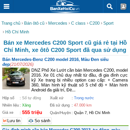
Trang chủ
Bán ôtô cũ
Mercedes
C class
C200
Sport
Hồ Chí Minh
Bán xe Mercedes C200 Sport cũ giá rẻ tại Hồ
Chí Minh, xe ôtô C200 Sport đã qua sử dụng
Bán Mercedes-Benz C200 model 2016, Màu Đen siêu
đẹp
(21/07/2026)
DNZ Phố Xe Lướt cần bán Mercedes C200, model
2016. Xe 01 chủ duy nhất từ đầu, đi gia đình cực
kỹ Xe trang bị nhiều option cao cấp: + Camera
360, Màn hình kỹ thuật số 5 chế độ + Màn hình
Android đa giải trí, Đè...
Hộp số
:
Số tự động
Xuất xứ
:
Trong nước
Nhiên liệu
:
Xăng
Đã sử dụng
:
47.000 km
555 triệu
Giá xe
:
Quận/Huyện
:
Quận 7
, Hồ Chí Minh
Lưu tin
So sánh
Gia đình mình cần bán Mercedes C200 2013, tự động, màu