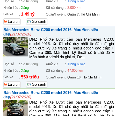
Hộp số
:
Số tự động
Xuất xứ
:
Trong nước
Nhiên liệu
:
Xăng
Đã sử dụng
:
2.000 km
1,49 tỷ
Giá xe
:
Quận/Huyện
:
Quận 7
, Hồ Chí Minh
Lưu tin
So sánh
Bán Mercedes-Benz C200 model 2016, Màu Đen siêu
đẹp
(21/07/2026)
DNZ Phố Xe Lướt cần bán Mercedes C200,
model 2016. Xe 01 chủ duy nhất từ đầu, đi gia
đình cực kỹ Xe trang bị nhiều option cao cấp: +
Camera 360, Màn hình kỹ thuật số 5 chế độ +
Màn hình Android đa giải trí, Đè...
Hộp số
:
Số tự động
Xuất xứ
:
Trong nước
Nhiên liệu
:
Xăng
Đã sử dụng
:
47.000 km
550 triệu
Giá xe
:
Quận/Huyện
:
Quận 10
, Hồ Chí Minh
Lưu tin
So sánh
Bán Mercedes-Benz C200 model 2016, Màu Đen siêu
đẹp
(21/07/2026)
DNZ Phố Xe Lướt cần bán Mercedes C200,
model 2016. Xe 01 chủ duy nhất từ đầu, đi gia
đình cực kỹ Xe trang bị nhiều option cao cấp: +
Camera 360, Màn hình kỹ thuật số 5 chế độ +