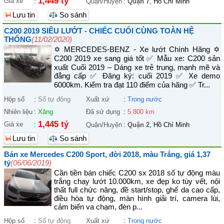
1,449 tỷ
Giá xe
:
Quận/Huyện
:
Quận 7
, Hồ Chí Minh
Lưu tin
So sánh
C200 2019 SIÊU LƯỚT - CHIẾC CUỐI CÙNG TOÀN HỆ
THỐNG
(11/02/2020)
✡ MERCEDES-BENZ - Xe lướt Chính Hãng ✡
C200 2019 xe sang giá tốt ✅ Mẫu xe: C200 sản
xuất Cuối 2019 – Dáng xe trẻ trung, mạnh mẽ và
đẳng cấp ✅ Đăng ký: cuối 2019 ✅ Xe demo
6000km. Kiểm tra đạt 110 điểm của hãng ✅ Tr...
Hộp số
:
Số tự động
Xuất xứ
:
Trong nước
Nhiên liệu
:
Xăng
Đã sử dụng
:
5.800 km
1,445 tỷ
Giá xe
:
Quận/Huyện
:
Quận 2
, Hồ Chí Minh
Lưu tin
So sánh
Bán xe Mercedes C200 Sport, đời 2018, màu Trắng, giá 1,37
tỷ
(06/06/2019)
Cần tiền bán chiếc C200 sx 2018 số tự động màu
trắng chạy lướt 10.000km, xe đẹp ko tùy vết, nội
thất full chức năng, đề start/stop, ghế da cao cấp,
điều hòa tự động, màn hình giải trí, camera lùi,
cảm biến va chạm, đèn p...
Hộp số
:
Số tự động
Xuất xứ
:
Trong nước