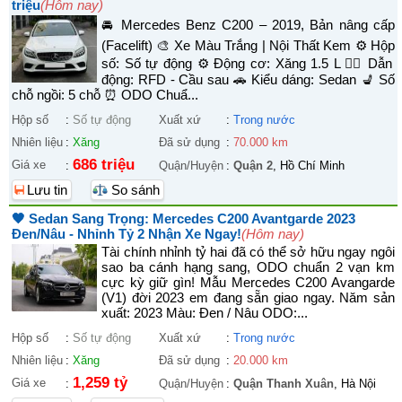
triệu
(Hôm nay)
🚘 Mercedes Benz C200 – 2019, Bản nâng cấp
(Facelift) 🎨 Xe Màu Trắng | Nội Thất Kem ⚙️ Hộp
số: Số tự động ⚙️ Động cơ: Xăng 1.5 L 🚴‍♀️ Dẫn
động: RFD - Cầu sau 🚗 Kiểu dáng: Sedan 💺 Số
chỗ ngồi: 5 chỗ ⏰ ODO Chuẩ...
Hộp số
:
Số tự động
Xuất xứ
:
Trong nước
Nhiên liệu
:
Xăng
Đã sử dụng
:
70.000 km
686 triệu
Giá xe
:
Quận/Huyện
:
Quận 2
, Hồ Chí Minh
Lưu tin
So sánh
🖤 Sedan Sang Trọng: Mercedes C200 Avantgarde 2023
Đen/Nâu - Nhỉnh Tỷ 2 Nhận Xe Ngay!
(Hôm nay)
Tài chính nhỉnh tỷ hai đã có thể sở hữu ngay ngôi
sao ba cánh hạng sang, ODO chuẩn 2 vạn km
cực kỳ giữ gìn! Mẫu Mercedes C200 Avangarde
(V1) đời 2023 em đang sẵn giao ngay. Năm sản
xuất: 2023 Màu: Đen / Nâu ODO:...
Hộp số
:
Số tự động
Xuất xứ
:
Trong nước
Nhiên liệu
:
Xăng
Đã sử dụng
:
20.000 km
1,259 tỷ
Giá xe
:
Quận/Huyện
:
Quận Thanh Xuân
, Hà Nội