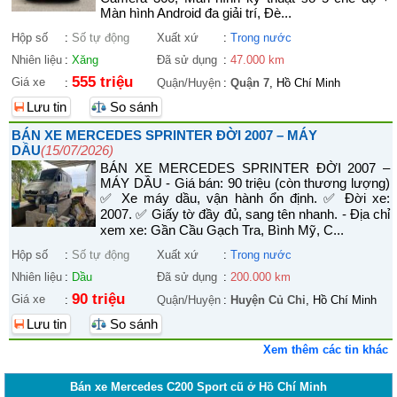
Màn hình Android đa giải trí, Đè...
Hộp số
:
Số tự động
Xuất xứ
:
Trong nước
Nhiên liệu
:
Xăng
Đã sử dụng
:
47.000 km
555 triệu
Giá xe
:
Quận/Huyện
:
Quận 7
, Hồ Chí Minh
Lưu tin
So sánh
BÁN XE MERCEDES SPRINTER ĐỜI 2007 – MÁY
DẦU
(15/07/2026)
BÁN XE MERCEDES SPRINTER ĐỜI 2007 –
MÁY DẦU - Giá bán: 90 triệu (còn thương lượng)
✅ Xe máy dầu, vận hành ổn định. ✅ Đời xe:
2007. ✅ Giấy tờ đầy đủ, sang tên nhanh. - Địa chỉ
xem xe: Gần Cầu Gạch Tra, Bình Mỹ, C...
Hộp số
:
Số tự động
Xuất xứ
:
Trong nước
Nhiên liệu
:
Dầu
Đã sử dụng
:
200.000 km
90 triệu
Giá xe
:
Quận/Huyện
:
Huyện Củ Chi
, Hồ Chí Minh
Lưu tin
So sánh
Xem thêm các tin khác
Bán xe Mercedes C200 Sport cũ ở Hồ Chí Minh