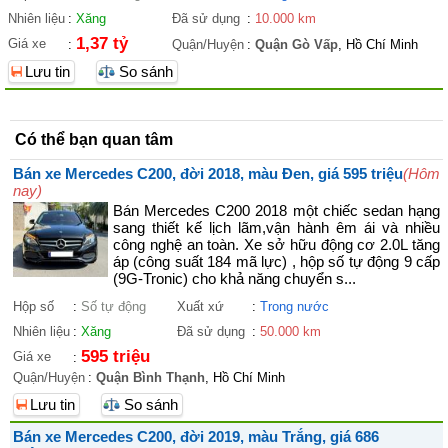
Nhiên liệu
:
Xăng
Đã sử dụng
:
10.000 km
1,37 tỷ
Giá xe
:
Quận/Huyện
:
Quận Gò Vấp
, Hồ Chí Minh
Lưu tin
So sánh
Có thể bạn quan tâm
Bán xe Mercedes C200, đời 2018, màu Đen, giá 595 triệu
(Hôm
nay)
Bán Mercedes C200 2018 một chiếc sedan hạng
sang thiết kế lịch lãm,vận hành êm ái và nhiều
công nghệ an toàn. Xe sở hữu động cơ 2.0L tăng
áp (công suất 184 mã lực) , hộp số tự động 9 cấp
(9G-Tronic) cho khả năng chuyển s...
Hộp số
:
Số tự động
Xuất xứ
:
Trong nước
Nhiên liệu
:
Xăng
Đã sử dụng
:
50.000 km
595 triệu
Giá xe
:
Quận/Huyện
:
Quận Bình Thạnh
, Hồ Chí Minh
Lưu tin
So sánh
Bán xe Mercedes C200, đời 2019, màu Trắng, giá 686