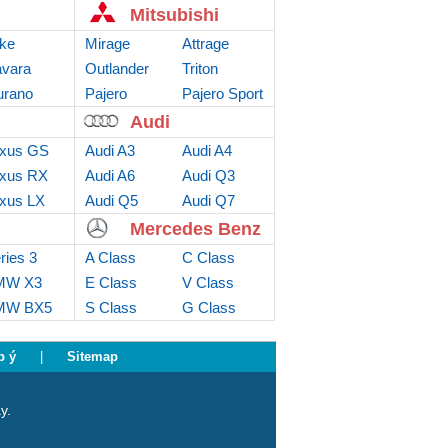
Mitsubishi
ke
Mirage
Attrage
vara
Outlander
Triton
rano
Sport
Pajero
Pajero Sport
Audi
xus GS
Audi A3
Audi A4
xus RX
Audi A6
Audi Q3
xus LX
Audi Q5
Audi Q7
Mercedes Benz
ries 3
A Class
C Class
MW X3
E Class
V Class
MW BX5
S Class
G Class
p ý
|
Sitemap
y.