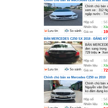
Chính chủ bán xe Mecrcedes c230 sản xuấ
Chính chủ bán x
xem xe : 312 Ng
ngập nước - Tình
Hộp số
:
Số
Nhiên liệu
:
Xă
Lưu tin
So sánh
19
Giá xe
:
BÁN MERCEDES C250 SX 2018 - ĐĂNG KÝ
BÁN MERCEDES 
đen sang trọng
729 triệu ► Xem
Hộp số
:
Số
Nhiên liệu
:
Xă
Lưu tin
So sánh
72
Giá xe
:
Chính chủ bán xe Mercedes C250 sx 2010
Chính chủ bán x
Nguyễn văn Dung
ko đâm đụng ko 
Hộp số
:
Số
Nhiên liệu
:
Xă
Lưu tin
So sánh