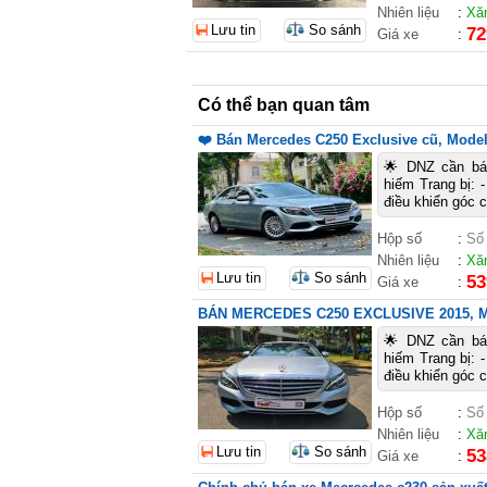
Nhiên liệu
:
Xă
Lưu tin
So sánh
72
Giá xe
:
Có thể bạn quan tâm
❤️ Bán Mercedes C250 Exclusive cũ, Mode
🌟 DNZ cần b
hiếm Trang bị: 
điều khiển góc
Hộp số
:
Số
Nhiên liệu
:
Xă
Lưu tin
So sánh
53
Giá xe
:
BÁN MERCEDES C250 EXCLUSIVE 2015, M
🌟 DNZ cần b
hiếm Trang bị: 
điều khiển góc
Hộp số
:
Số
Nhiên liệu
:
Xă
Lưu tin
So sánh
53
Giá xe
: