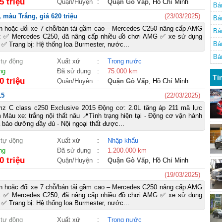
5 triệu
Quận/Huyện
:
Quận Gò Vấp
, Hồ Chí Minh
Bá
 màu Trắng, giá 620 triệu
(23/03/2025)
Bá
án hoặc đổi xe 7 chỗ/bán tải gầm cao – Mercedes C250 nâng cấp AMG
Bá
e: ✅ Mercedes C250, đã nâng cấp nhiều đồ chơi AMG ✅ xe sử dụng
Bá
 ✅ Trang bị: Hệ thống loa Burmester, nước...
Bá
 tự động
Xuất xứ
:
Trong nước
ng
Đã sử dụng
:
75.000 km
Ti
0 triệu
Quận/Huyện
:
Quận Gò Vấp
, Hồ Chí Minh
15
(22/03/2025)
 C class c250 Exclusive 2015 Động cơ: 2.0L tăng áp 211 mã lực
Màu xe: trắng nội thất nâu 📍Tình trạng hiện tại - Động cơ vận hành
bảo dưỡng đầy đủ - Nội ngoại thất được...
 tự động
Xuất xứ
:
Nhập khẩu
ng
Đã sử dụng
:
1.200.000 km
0 triệu
Quận/Huyện
:
Quận Gò Vấp
, Hồ Chí Minh
(19/03/2025)
án hoặc đổi xe 7 chỗ/bán tải gầm cao – Mercedes C250 nâng cấp AMG
e: ✅ Mercedes C250, đã nâng cấp nhiều đồ chơi AMG ✅ xe sử dụng
 ✅ Trang bị: Hệ thống loa Burmester, nước...
 tự động
Xuất xứ
:
Trong nước