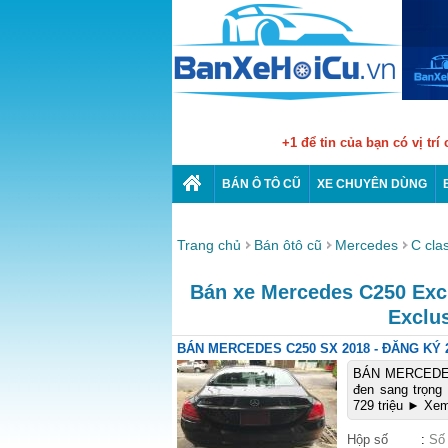
+1 để tin của bạn có vị trí
BÁN Ô TÔ CŨ
XE CHUYÊN DÙNG
Trang chủ
Bán ôtô cũ
Mercedes
C cla
Bán xe Mercedes C250 Exclu
Exclu
BÁN MERCEDES C250 SX 2018 - ĐĂNG KÝ 
BÁN MERCEDES 
đen sang trọng
729 triệu ► Xem
Hộp số
:
Số