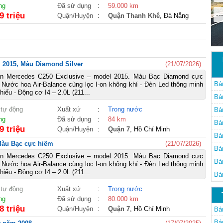
ng
Đã sử dụng
:
59.000 km
--
9 triệu
Quận/Huyện
:
Quận Thanh Khê
, Đà Nẵng
l 2015, Màu Diamond Silver
(21/07/2026)
án Mercedes C250 Exclusive – model 2015. Màu Bạc Diamond cực
Bá
- Nước hoa Air-Balance cùng lọc I-on không khí - Đèn Led thông minh
 chiếu - Động cơ I4 – 2.0L (211...
Đà
Bá
 tự động
Xuất xứ
:
Trong nước
Đà
Bá
ng
Đã sử dụng
:
84 km
Đà
Bá
9 triệu
Quận/Huyện
:
Quận 7
, Hồ Chí Minh
Đà
Bá
àu Bạc cực hiếm
(21/07/2026)
Đà
Bá
án Mercedes C250 Exclusive – model 2015. Màu Bạc Diamond cực
Đà
Bá
- Nước hoa Air-Balance cùng lọc I-on không khí - Đèn Led thông minh
 chiếu - Động cơ I4 – 2.0L (211...
Đà
Bá
Đà
 tự động
Xuất xứ
:
Trong nước
ng
Đã sử dụng
:
80.000 km
8 triệu
Quận/Huyện
:
Quận 7
, Hồ Chí Minh
Bá
Bá