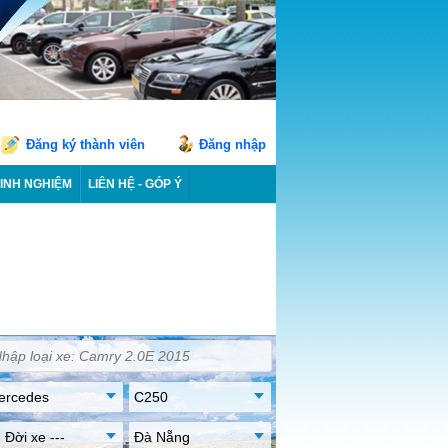
Đăng ký thành viên
Đăng nhập
INH NGHIỆM
LIÊN HỆ - GÓP Ý
ercedes
C250
- Đời xe ---
Đà Nẵng