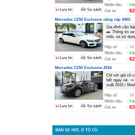
Nhiên liệu
:
Xă
Lưu tin
So sánh
62
Giá xe
:
Mercedes C250 Exclusive nâng cấp AMG
Gia đình cần b
🚗 Thông tin x
mile, xe sử dụng
Hộp số
:
Số
Nhiên liệu
:
Xă
Lưu tin
So sánh
62
Giá xe
:
Mercedes C250 Exclusive 2016
Chỉ với giá vô 
tiết ngay nè. 
xuất 2015 / Mode
Hộp số
:
Số
Nhiên liệu
:
Xă
Lưu tin
So sánh
63
Giá xe
:
BÁN XE HƠI, Ô TÔ CŨ