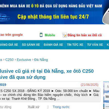
 cao trên google
Mobile
Đăng tin bán xe ôtô cũ
BẢNG GIÁ XE
SO SÁNH XE
ĐÁNH GIÁ XE
TIN TỨC XE
TƯ VẤN XE
K
ss
C250
Exclusive
Đà Nẵng
sive cũ giá rẻ tại Đà Nẵng, xe ôtô C250
sive đã qua sử dụng
2019
(21/06/2025)
C250 SX 2018 - ĐĂNG KÝ 2019 ► Odo: 59.000 km chuẩn ► Màu
 – xe chính chủ đứng tên Bảo hiểm nguyên chiếc, thủy kích ► Giá:
M
 xe tại: Thanh Khê Đông , TP. Đà Nẵng ...
--
 tự động
Xuất xứ
:
Trong nước