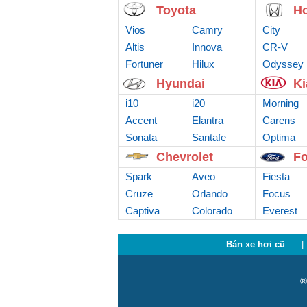
Toyota
H
Vios
Camry
City
Altis
Innova
CR-V
Fortuner
Hilux
Odyssey
Hyundai
Ki
i10
i20
Morning
Accent
Elantra
Carens
Sonata
Santafe
Optima
Chevrolet
Fo
Spark
Aveo
Fiesta
Cruze
Orlando
Focus
Captiva
Colorado
Everest
Bán xe hơi cũ
|
®