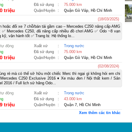
ng
Đã sử dụng
:
75.000 km
0 triệu
Quận/Huyện
:
Quận Gò Vấp
, Hồ Chí Minh
(18/03/2025)
án hoặc đổi xe 7 chỗ/bán tải gầm cao – Mercedes C250 nâng cấp AMG
e: ✅ Mercedes C250, đã nâng cấp nhiều đồ chơi AMG ✅ Odo ~8 vạn
 kỹ, vận hành tốt ✅ Trang bị: Hệ thống lo...
 tự động
Xuất xứ
:
Trong nước
ng
Đã sử dụng
:
75.000 km
0 triệu
Quận/Huyện
:
Quận Gò Vấp
, Hồ Chí Minh
(02/08/2024)
cùng rẻ mà có thể sở hữu một chiếc Merc thì ngại gì không hỏi em chi
⇒ Mercedes C250 Exclusive 2016 ♦ Xe màu đen / Nội thất kem / Sản
l 2016 / Full lịch sử hãng Odo...
 tự động
Xuất xứ
:
Trong nước
ng
Đã sử dụng
:
43.000 km
9 triệu
Quận/Huyện
:
Quận 7
, Hồ Chí Minh
Xem thêm các tin khác