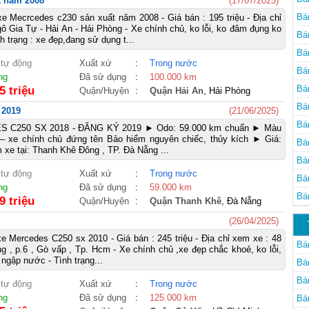
t năm 2008
(17/07/2025)
Bá
e Mecrcedes c230 sản xuất năm 2008 - Giá bán : 195 triệu - Địa chỉ
ô Gia Tự - Hải An - Hải Phòng - Xe chính chủ, ko lỗi, ko đâm đụng ko
Bá
 trạng : xe đẹp,đang sử dụng t...
Bá
 tự động
Xuất xứ
:
Trong nước
Bá
ng
Đã sử dụng
:
100.000 km
Bá
5 triệu
Quận/Huyện
:
Quận Hải An
, Hải Phòng
Av
Bá
 2019
(21/06/2025)
El
Bá
C250 SX 2018 - ĐĂNG KÝ 2019 ► Odo: 59.000 km chuẩn ► Màu
 – xe chính chủ đứng tên Bảo hiểm nguyên chiếc, thủy kích ► Giá:
Bá
 xe tại: Thanh Khê Đông , TP. Đà Nẵng ...
Bá
 tự động
Xuất xứ
:
Trong nước
Bá
ng
Đã sử dụng
:
59.000 km
Bá
9 triệu
Quận/Huyện
:
Quận Thanh Khê
, Đà Nẵng
Đà
(26/04/2025)
e Mercedes C250 sx 2010 - Giá bán : 245 triệu - Địa chỉ xem xe : 48
Bá
 , p.6 , Gò vấp , Tp. Hcm - Xe chính chủ ,xe đẹp chắc khoẻ, ko lỗi,
ngập nước - Tình trạng...
Bá
Bá
 tự động
Xuất xứ
:
Trong nước
ng
Đã sử dụng
:
125.000 km
Bá