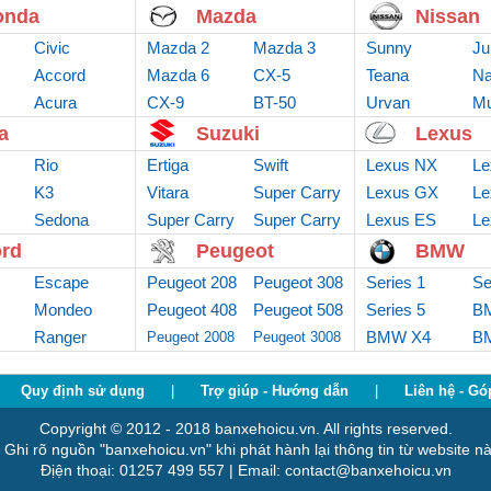
onda
Mazda
Nissan
Civic
Mazda 2
Mazda 3
Sunny
Ju
Accord
Mazda 6
CX-5
Teana
Na
Acura
CX-9
BT-50
Urvan
Mu
a
Suzuki
Lexus
Rio
Ertiga
Swift
Lexus NX
Le
K3
Vitara
Super Carry
Lexus GX
Le
Sedona
Super Carry
Van
Super Carry
Lexus ES
Le
truck
Pro
rd
Peugeot
BMW
Escape
Peugeot 208
Peugeot 308
Series 1
Se
Mondeo
Peugeot 408
Peugeot 508
Series 5
B
Ranger
BMW X4
B
Peugeot 2008
Peugeot 3008
Quy định sử dụng
|
Trợ giúp - Hướng dẫn
|
Liên hệ - Gó
Copyright © 2012 - 2018 banxehoicu.vn. All rights reserved.
 Ghi rõ nguồn "banxehoicu.vn" khi phát hành lại thông tin từ website nà
Địện thoại: 01257 499 557 | Email: contact@banxehoicu.vn