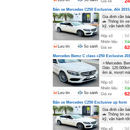
24
Giá xe
:
Bán xe Mercedes C250 Exclusive, đời 2015,
Gia đình cần b
🚗 Thông tin x
kỹ, vận hành tốt
Hộp số
:
Số
Nhiên liệu
:
Xă
Lưu tin
So sánh
62
Giá xe
:
Mercedes Bemz C class c250 Exclusive 20
⭐Mercedes Bemz
Odo: 120.000km 
êm ái, mượt mà 
Hộp số
:
Số
Nhiên liệu
:
Xă
Lưu tin
So sánh
62
Giá xe
:
Bán xe Mercedes C250 Exclusive up form
Gia đình cần b
🚗 Thông tin x
kỹ, vận hành tốt
Hộp số
:
Số