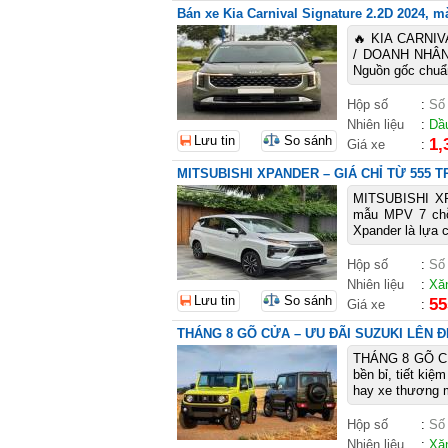
Bán xe Kia Carnival Signature 2.2D 2024, mà
🔥 KIA CARNIV
/ DOANH NHÂN 
Nguồn gốc chuẩn
Hộp số
:
Số
Nhiên liệu
:
Dầ
Lưu tin
So sánh
1,
Giá xe
:
MITSUBISHI XPANDER – GIÁ CHỈ TỪ 555 
MITSUBISHI X
mẫu MPV 7 chỗ r
Xpander là lựa c
Hộp số
:
Số
Nhiên liệu
:
Xă
Lưu tin
So sánh
55
Giá xe
:
THÁNG 8 GÕ CỬA – ƯU ĐÃI SUZUKI LÊN Đ
THÁNG 8 GÕ CỬ
bền bỉ, tiết kiệ
hay xe thương m
Hộp số
:
Số
Nhiên liệu
:
Xă