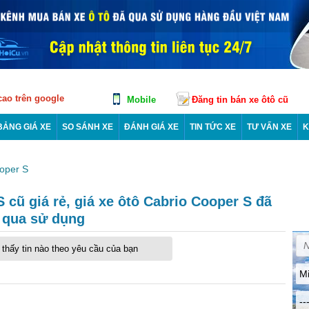
 cao trên google
Mobile
Đăng tin bán xe ôtô cũ
BẢNG GIÁ XE
SO SÁNH XE
ĐÁNH GIÁ XE
TIN TỨC XE
TƯ VẤN XE
K
oper S
 cũ giá rẻ, giá xe ôtô Cabrio Cooper S đã
qua sử dụng
thấy tin nào theo yêu cầu của bạn
Mi
--