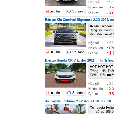
Hộp số
:
Số
Nhiên liệu
:
Xă
Lưu tin
So sánh
37
Giá xe
:
Bán xe Kia Carnival Signature 2.2D 2024, mà
🚘 Kia Carnival
động ⚙️ Động 
Van/Minivan 💺 
Hộp số
:
Số
Nhiên liệu
:
Dầ
Lưu tin
So sánh
1,
Giá xe
:
Bán xe Honda CR-V L, đời 2021, màu Trắng, 
HOT HOT HOT 
Trắng | Nội Thấ
FWD - Cầu trước
Hộp số
:
Số
Nhiên liệu
:
Xă
Lưu tin
So sánh
78
Giá xe
:
Xe Toyota Fortuner 2.7V 4x2 AT 2019 - 690 T
Xe Toyota Fortu
km đã đi: 108.0