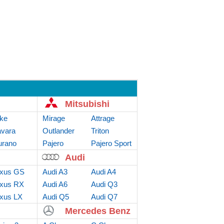
Mitsubishi
ke
Mirage
Attrage
vara
Outlander
Triton
rano
Sport
Pajero
Pajero Sport
Audi
xus GS
Audi A3
Audi A4
xus RX
Audi A6
Audi Q3
xus LX
Audi Q5
Audi Q7
Mercedes Benz