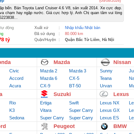
đẹp
(05/08/2026)
p bến. Bán Toyota Land Cruiser 4.6 V8, sản xuất 2014. Xe cực đẹp.
va chạm hay ngập nước. Giá cực hợp lý. Anh Chị quan tâm vui lòng
6223838...
 tự động
Xuất xứ
:
Nhập khẩu Nhật bản
ng
Đã sử dụng
:
80.000 km
78 tỷ
Quận/Huyện
:
Quận Bắc Từ Liêm
,
Hà Nội
onda
Mazda
Nissan
Civic
Mazda 2
Mazda 3
Sunny
Ju
Accord
Mazda 6
CX-5
Teana
Na
Acura
CX-9
BT-50
Urvan
Mu
a
Suzuki
Lexus
Rio
Ertiga
Swift
Lexus NX
Le
K3
Vitara
Super Carry
Lexus GX
Le
Sedona
Super Carry
Van
Super Carry
Lexus ES
Le
truck
Pro
rd
Peugeot
BMW