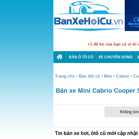
+1 để tin của bạn có vị trí
BÁN Ô TÔ CŨ
XE CHUYÊN DÙNG
Trang chủ
Bán ôtô cũ
Mini
Cabrio
Co
Bán xe Mini Cabrio Cooper S
Không tìm 
Tin bán xe hơi, ôtô cũ mới cập nhật