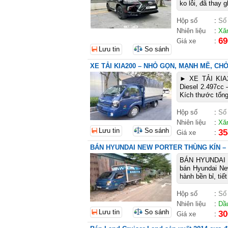
ko lỗi, đã thay 
Hộp số
:
Số
Nhiên liệu
:
Xă
69
Giá xe
:
Lưu tin
So sánh
XE TẢI KIA200 – NHỎ GỌN, MẠNH MẼ, CH
► XE TẢI KI
Diesel 2.497cc –
Kích thước tổng
Hộp số
:
Số
Nhiên liệu
:
Xă
Lưu tin
So sánh
35
Giá xe
:
BÁN HYUNDAI NEW PORTER THÙNG KÍN – ĐỜ
BÁN HYUNDAI N
bán Hyundai Ne
hành bền bỉ, tiế
Hộp số
:
Số
Nhiên liệu
:
Dầ
Lưu tin
So sánh
30
Giá xe
: