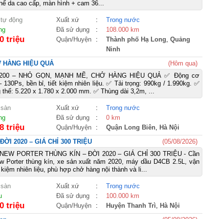
ghế da cao cấp, màn hình + cam 36...
 tự động
Xuất xứ
:
Trong nước
ng
Đã sử dụng
:
108.000 km
0 triệu
Quận/Huyện
:
Thành phố Hạ Long
,
Quảng
Ninh
Ở HÀNG HIỆU QUẢ
(Hôm qua)
A200 – NHỎ GỌN, MẠNH MẼ, CHỞ HÀNG HIỆU QUẢ ✅ Động cơ
 130Ps, bền bỉ, tiết kiệm nhiên liệu. ✅ Tải trọng: 990kg / 1.990kg. ✅
 thể: 5.220 x 1.780 x 2.000 mm. ✅ Thùng dài 3,2m, ...
 sàn
Xuất xứ
:
Trong nước
ng
Đã sử dụng
:
0 km
8 triệu
Quận/Huyện
:
Quận Long Biên
,
Hà Nội
I 2020 – GIÁ CHỈ 300 TRIỆU
(05/08/2026)
EW PORTER THÙNG KÍN – ĐỜI 2020 – GIÁ CHỈ 300 TRIỆU - Cần
w Porter thùng kín, xe sản xuất năm 2020, máy dầu D4CB 2.5L, vận
t kiệm nhiên liệu, phù hợp chở hàng nội thành và li...
 sàn
Xuất xứ
:
Trong nước
u
Đã sử dụng
:
100.000 km
0 triệu
Quận/Huyện
:
Huyện Thanh Trì
,
Hà Nội