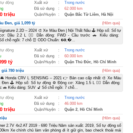
 tự động
Xuất xứ
:
Trong nước
ng
Đã sử dụng
:
62.000 km
0 triệu
Quận/Huyện
:
Quận Bắc Từ Liêm
,
Hà Nội
u Đen, giá 1,099 tỷ
(Hôm qua)
 Signature 2.2D – 2024 🎨 Xe Màu Đen | Nội Thất Nâu 🕹️ Hộp số: Số tự
cơ: Dầu 2.2 L 🚴‍♀️ Dẫn động: FWD - Cầu trước 🚗 Kiểu dáng:
Số chỗ ngồi: 7 chỗ ⏰ ODO Chuẩn: 𝟲𝟬,�...
 tự động
Xuất xứ
:
Trong nước
u
Đã sử dụng
:
60.000 km
099 tỷ
Quận/Huyện
:
Quận Thủ Đức
,
Hồ Chí Minh
giá 780 triệu
(Hôm qua)
 Honda CRV L SENSING – 2021 👉 Bản cao cấp nhất 🎨 Xe Màu
t Đen 🕹️ Hộp số: Số tự động ⚙️ Động cơ: Xăng 1.5 L 🚴‍♀️ Dẫn động:
 🚗 Kiểu dáng: SUV 💺 Số chỗ ngồi: 7 chỗ...
 tự động
Xuất xứ
:
Trong nước
ng
Đã sử dụng
:
46.000 km
0 triệu
Quận/Huyện
:
Quận 2
,
Hồ Chí Minh
riệu
(Hôm qua)
ner 2.7V 4x2 AT 2019 - 690 Triệu Năm sản xuất: 2019, Số tự động số
00km Xe chính chủ làm văn phòng đi ít giữ gìn, bao check thoải mái