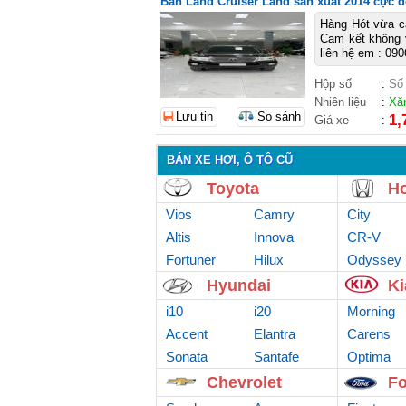
Bán Land Cruiser Land sản xuất 2014 cực 
Hàng Hót vừa cậ
Cam kết không 
liên hệ em : 090
Hộp số
:
Số
Nhiên liệu
:
Xă
Lưu tin
So sánh
1,
Giá xe
:
BÁN XE HƠI, Ô TÔ CŨ
Toyota
H
Vios
Camry
City
Altis
Innova
CR-V
Fortuner
Hilux
Odyssey
Hyundai
Ki
i10
i20
Morning
Accent
Elantra
Carens
Sonata
Santafe
Optima
Chevrolet
Fo