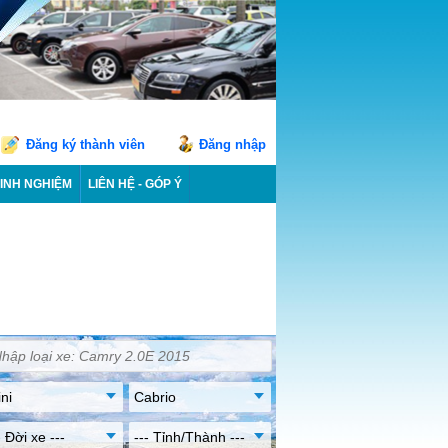
Đăng ký thành viên
Đăng nhập
INH NGHIỆM
LIÊN HỆ - GÓP Ý
ni
Cabrio
- Đời xe ---
--- Tỉnh/Thành ---