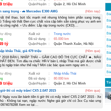
9 triệu
Quận/Huyện
:
Quận 2
,
Hồ Chí Minh
n sang trọng - 🚗 Mercedes E300 AMG
(Hôm nay)
Bán
ất thể thao, bứt tốc mạnh mẽ nhưng không kém phần sang trọng.
Bán
 Trắng nội thất Đen cực chất vừa cập bến sẵn sàng phục vụ anh em
à công nghệ. ▫ Ưu điểm: Lắp ráp trong nước (CKD)....
Bán
Bán
 tự động
Xuất xứ
:
Trong nước
ng
Đã sử dụng
:
65.000 km
Bán
49 tỷ
Quận/Huyện
:
Quận Thanh Xuân
,
Hà Nội
Bán
p khẩu Thái, giá 479 triệu
(Hôm qua)
Bán
V 2018 BẢN L NHẬP THÁI – GẦM CAO ĐÔ THỊ CỰC CHẤT 🔥, MÀU
Bán
ẤT ĐEN. Tìm đâu ra chiếc HR-V bản L nhập Thái mà giữ được chất
ng bị ngập tràn như thế này? Mời các bác qua xem ngay em n...
Bán
Bán
 tự động
Xuất xứ
:
Nhập khẩu Thái
ng
Đã sử dụng
:
80.000 km
Ti
9 triệu
Quận/Huyện
:
Quận 2
,
Hồ Chí Minh
i giờ thì có mấy trăm! CX5 2.0AT 2015
(Hôm qua)
i! Ngày xưa lăn bánh tiền ti giờ thì có mấy trăm! CX5 2.0AT 2015 - Xe
chủ - Không tai nạn, ngập nước Nghe giá giờ chỉ có 3xx Cụ nào ưng
: 0974078288 Xem xe tại:...