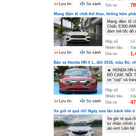
Lưu tin
So sánh
78
Giá xe
:
Mang đậm tố chất thể thao, không kém phầ
Mang đậm tố ch
Chiếc E300 AMG
đam mê tốc độ v
Hộp số
:
Số
Nhiên liệu
:
Xă
Lưu tin
So sánh
1,
Giá xe
:
Bán xe Honda HR-V L, đời 2018, màu Đỏ, nhậ
🔥 HONDA HR-
ĐỎ CAM, NỘI TH
xe "cọp" và tra
Hộp số
:
Số
Nhiên liệu
:
Xă
Lưu tin
So sánh
47
Giá xe
:
Xe giờ rẻ quá rồi! Ngày xưa lăn bánh tiền t
Xe giờ rẻ quá rồ
tư nhân chính 
alo em! Liên hệ