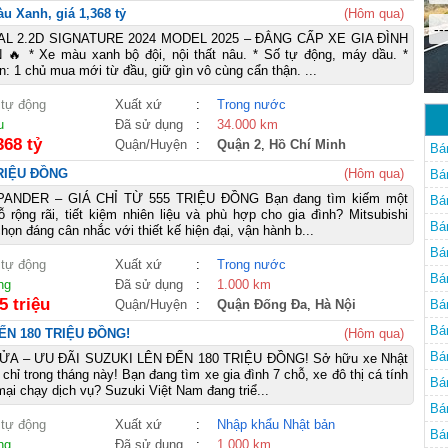
u Xanh, giá 1,368 tỷ
(Hôm qua)
--
AL 2.2D SIGNATURE 2024 MODEL 2025 – ĐẲNG CẤP XE GIA ĐÌNH
 * Xe màu xanh bộ đội, nội thất nâu. * Số tự động, máy dầu. *
: 1 chủ mua mới từ đầu, giữ gìn vô cùng cẩn thận. ...
 tự động
Xuất xứ
:
Trong nước
u
Đã sử dụng
:
34.000 km
368 tỷ
Quận/Huyện
:
Quận 2
,
Hồ Chí Minh
Bá
TRIỆU ĐỒNG
(Hôm qua)
Bá
PANDER – GIÁ CHỈ TỪ 555 TRIỆU ĐỒNG Bạn đang tìm kiếm một
Bá
ộng rãi, tiết kiệm nhiên liệu và phù hợp cho gia đình? Mitsubishi
Bá
họn đáng cân nhắc với thiết kế hiện đại, vận hành b...
Bá
 tự động
Xuất xứ
:
Trong nước
Bán
ng
Đã sử dụng
:
1.000 km
5 triệu
Quận/Huyện
:
Quận Đống Đa
,
Hà Nội
Bá
Bán
ẾN 180 TRIỆU ĐỒNG!
(Hôm qua)
Bá
A – ƯU ĐÃI SUZUKI LÊN ĐẾN 180 TRIỆU ĐỒNG! Sở hữu xe Nhật
m chỉ trong tháng này! Bạn đang tìm xe gia đình 7 chỗ, xe đô thị cá tính
Bá
ại chạy dịch vụ? Suzuki Việt Nam đang triể...
Bá
 tự động
Xuất xứ
:
Nhập khẩu Nhật bản
Bá
ng
Đã sử dụng
:
1.000 km