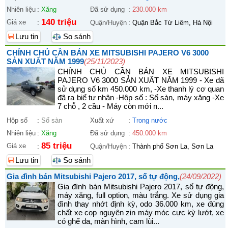
Nhiên liệu
:
Xăng
Đã sử dụng
:
230.000 km
140 triệu
Giá xe
:
Quận/Huyện
:
Quận Bắc Từ Liêm, Hà Nội
Lưu tin
So sánh
CHÍNH CHỦ CẦN BÁN XE MITSUBISHI PAJERO V6 3000
SẢN XUẤT NĂM 1999
(25/11/2023)
CHÍNH CHỦ CẦN BÁN XE MITSUBISHI
PAJERO V6 3000 SẢN XUẤT NĂM 1999 - Xe đã
sử dụng số km 450.000 km, -Xe thanh lý cơ quan
đã ra biể tư nhân -Hộp số : Số sàn, máy xăng -Xe
7 chỗ , 2 cầu - Máy còn mới n...
Hộp số
:
Số sàn
Xuất xứ
:
Trong nước
Nhiên liệu
:
Xăng
Đã sử dụng
:
450.000 km
85 triệu
Giá xe
:
Quận/Huyện
:
Thành phố Sơn La, Sơn La
Lưu tin
So sánh
Gia đình bán Mitsubishi Pajero 2017, số tự động,
(24/09/2022)
Gia đình bán Mitsubishi Pajero 2017, số tự động,
máy xăng, full option, màu trắng. Xe sử dụng gia
đình thay nhớt định kỳ, odo 36.000 km, xe đúng
chất xe cọp nguyên zin máy móc cực kỳ lướt, xe
có ghế da, màn hình, cam lùi...