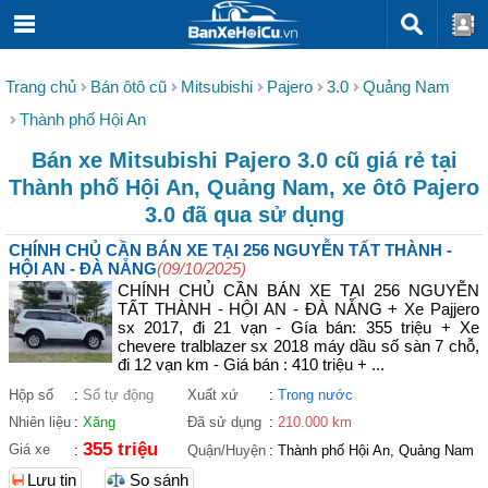
Trang chủ
Bán ôtô cũ
Mitsubishi
Pajero
3.0
Quảng Nam
Thành phố Hội An
Bán xe Mitsubishi Pajero 3.0 cũ giá rẻ tại
Thành phố Hội An, Quảng Nam, xe ôtô Pajero
3.0 đã qua sử dụng
CHÍNH CHỦ CẦN BÁN XE TẠI 256 NGUYỄN TẤT THÀNH -
HỘI AN - ĐÀ NẴNG
(09/10/2025)
CHÍNH CHỦ CẦN BÁN XE TẠI 256 NGUYỄN
TẤT THÀNH - HỘI AN - ĐÀ NẴNG + Xe Pajjero
sx 2017, đi 21 vạn - Gía bán: 355 triệu + Xe
chevere tralblazer sx 2018 máy dầu số sàn 7 chỗ,
đi 12 vạn km - Giá bán : 410 triệu + ...
Hộp số
:
Số tự động
Xuất xứ
:
Trong nước
Nhiên liệu
:
Xăng
Đã sử dụng
:
210.000 km
355 triệu
Giá xe
:
Quận/Huyện
:
Thành phố Hội An, Quảng Nam
Lưu tin
So sánh