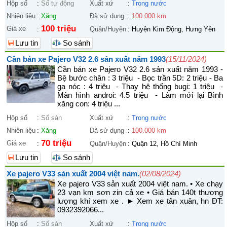
Hộp số
:
Số tự động
Xuất xứ
:
Trong nước
Nhiên liệu
:
Xăng
Đã sử dụng
:
100.000 km
100 triệu
Giá xe
:
Quận/Huyện
:
Huyện Kim Động, Hưng Yên
Lưu tin
So sánh
Cần bán xe Pajero V32 2.6 sản xuất năm 1993
(15/11/2024)
Cần bán xe Pajero V32 2.6 sản xuất năm 1993 -
Bệ bước chân : 3 triệu - Bọc trần 5D: 2 triệu - Ba
ga nóc : 4 triệu - Thay hệ thống bugi: 1 triệu -
Màn hình androi: 4.5 triệu - Làm mới lại Bình
xăng con: 4 triệu ...
Hộp số
:
Số sàn
Xuất xứ
:
Trong nước
Nhiên liệu
:
Xăng
Đã sử dụng
:
100.000 km
70 triệu
Giá xe
:
Quận/Huyện
:
Quận 12, Hồ Chí Minh
Lưu tin
So sánh
Xe pajero V33 sản xuất 2004 việt nam.
(02/08/2024)
Xe pajero V33 sản xuất 2004 việt nam. • Xe chạy
23 vạn km sơn zin cả xe • Giá bán 140t thương
lượng khí xem xe . ► Xem xe tân xuân, hn ĐT:
0932392066...
Hộp số
:
Số sàn
Xuất xứ
:
Trong nước