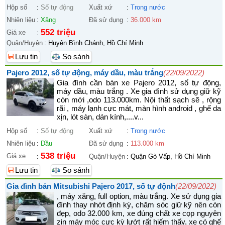
Hộp số
:
Số tự động
Xuất xứ
:
Trong nước
Nhiên liệu
:
Xăng
Đã sử dụng
:
36.000 km
552 triệu
Giá xe
:
Quận/Huyện
:
Huyện Bình Chánh, Hồ Chí Minh
Lưu tin
So sánh
Pajero 2012, số tự động, máy dầu, màu trắng
(22/09/2022)
Gia đình cần bán xe Pajero 2012, số tự động,
máy dầu, màu trắng . Xe gia đình sử dụng giữ kỹ
còn mới ,odo 113.000km. Nội thất sạch sẽ , rộng
rãi , máy lạnh cực mát, màn hình android , ghế da
xịn, lót sàn, dán kính,....v...
Hộp số
:
Số tự động
Xuất xứ
:
Trong nước
Nhiên liệu
:
Dầu
Đã sử dụng
:
113.000 km
538 triệu
Giá xe
:
Quận/Huyện
:
Quận Gò Vấp, Hồ Chí Minh
Lưu tin
So sánh
Gia đình bán Mitsubishi Pajero 2017, số tự độnh
(22/09/2022)
, máy xăng, full option, màu trắng. Xe sử dụng gia
đình thay nhớt định kỳ, chăm sóc giữ kỹ nên còn
đẹp, odo 32.000 km, xe đúng chất xe cọp nguyên
zin máy móc cực kỳ lướt rất hiếm thấy, xe có ghế