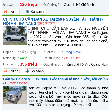
130 triệu
Giá xe
:
Quận/Huyện
:
Quận 1, Hồ Chí Minh
Lưu tin
So sánh
CHÍNH CHỦ CẦN BÁN XE TẠI 256 NGUYỄN TẤT THÀNH -
HỘI AN - ĐÀ NẴNG
(09/10/2025)
CHÍNH CHỦ CẦN BÁN XE TẠI 256 NGUYỄN
TẤT THÀNH - HỘI AN - ĐÀ NẴNG + Xe Pajjero
sx 2017, đi 21 vạn - Gía bán: 355 triệu + Xe
chevere tralblazer sx 2018 máy dầu số sàn 7 chỗ,
đi 12 vạn km - Giá bán : 410 triệu + ...
Hộp số
:
Số tự động
Xuất xứ
:
Trong nước
Nhiên liệu
:
Xăng
Đã sử dụng
:
210.000 km
355 triệu
Giá xe
:
Quận/Huyện
:
Thành phố Hội An, Quảng Nam
Lưu tin
So sánh
Bán xe Pajero V33 sx 2006. Gốc thanh lý nhà nước, tên chính
chủ
(08/08/2025)
Bán xe Pajero V33 sx 2006. Gốc thanh lý nhà
nước, tên chính chủ - Xe không đâm đụng ngập
nước, chưa bổ máy, mộc mạc zin từ đầu. Côn
nhẹ, máy khoẻ, điều hoà mát, hai cầu đủ. - Giá
trên 100, có thương lượng. - Xem xe Ki...