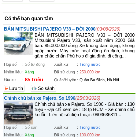
Có thể bạn quan tâm
BÁN MITSUBISHI PAJERO V33 – ĐỜI 2000
(03/08/2026)
BÁN MITSUBISHI PAJERO V33 – ĐỜI 2000
Mitsubishi Pajero V33, sản xuất năm 2000 Giá
bán: 85.000.000 đồng Xe không đâm đụng, không
ngập nước Máy móc hoạt động ổn định, khung
gầm chắc chắn Phù hợp đi gia đình, đi công...
Hộp số
:
Số tự động
Xuất xứ
:
Trong nước
Nhiên liệu
:
Xăng
Đã sử dụng
:
250.000 km
85 triệu
Giá xe
:
Quận/Huyện
:
Quận Ba Đình, Hà Nội
Lưu tin
So sánh
Chính chủ bán xe Pajero. Sx 1996
(25/03/2026)
Chính chủ bán xe Pajero. Sx 1996 - Giá bán : 130
triệu - Địa chỉ xem xe : 18 tp HCM - Xe chính chủ
ko lỗi - Liên hệ số điện thoại : 0903636811...
Hộp số
:
Số sàn
Xuất xứ
:
Trong nước
Nhiên liệu
:
Xăng
Đã sử dụng
:
100.000 km