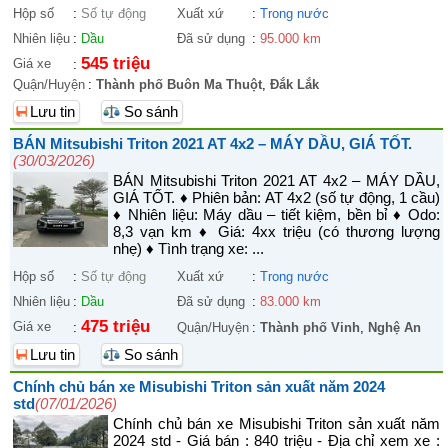
Hộp số
:
Số tự động
Xuất xứ
:
Trong nước
Nhiên liệu
:
Dầu
Đã sử dụng
:
95.000 km
545 triệu
Giá xe
:
Quận/Huyện
:
Thành phố Buôn Ma Thuột
,
Đắk Lắk
Lưu tin
So sánh
BÁN Mitsubishi Triton 2021 AT 4x2 – MÁY DẦU, GIÁ TỐT.
(30/03/2026)
BÁN Mitsubishi Triton 2021 AT 4x2 – MÁY DẦU,
GIÁ TỐT. ♦ Phiên bản: AT 4x2 (số tự động, 1 cầu)
♦ Nhiên liệu: Máy dầu – tiết kiệm, bền bỉ ♦ Odo:
8,3 vạn km ♦ Giá: 4xx triệu (có thương lượng
nhẹ) ♦ Tình trạng xe: ...
Hộp số
:
Số tự động
Xuất xứ
:
Trong nước
Nhiên liệu
:
Dầu
Đã sử dụng
:
83.000 km
475 triệu
Giá xe
:
Quận/Huyện
:
Thành phố Vinh
,
Nghệ An
Lưu tin
So sánh
Chính chủ bán xe Misubishi Triton sản xuất năm 2024
std
(07/01/2026)
Chính chủ bán xe Misubishi Triton sản xuất năm
2024 std - Giá bán : 840 triệu - Địa chỉ xem xe :