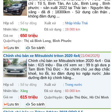
chỉ : Tổ 5, Bình Tân, An Lộc, Bình Long , Bình
phước - sản xuất 2022 tại Thái lan - Nguyên liệu
xăng - đã đi : 18300km - Sử dụng cẩn thận ,
không đâm đụng ...
Hộp số
:
Số tự động
Xuất xứ
:
Nhập khẩu Thái
Nhiên liệu
:
Xăng
Đã sử dụng
:
19.000 km
650 triệu
Giá xe
:
Quận/Huyện
:
Thị xã Bình Long
,
Bình Phước
Lưu tin
So sánh
Chính chủ bán xe Mitsubishi triton 2020 4x4
(11/04/2025)
Chính chủ bán xe Mitsubishi triton 2020 4x4 - Giá
bán : 615 triệu - Địa chỉ xem xe : 99 b gò dưa p
Tam Bình Thủ Đức - Xe chính chủ ,xe đẹp chắc
khoẻ, ko lỗi, ko đâm đụng ko ngập nước ,bảo
dưỡng định kỳ chính hãng...
Hộp số
:
Số tự động
Xuất xứ
:
Trong nước
Nhiên liệu
:
Xăng
Đã sử dụng
:
60.000 km
615 triệu
Giá xe
:
Quận/Huyện
:
Quận Thủ Đức
,
Hồ Chí Minh
Lưu tin
So sánh