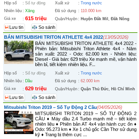
Hộp số
:
Số tự động
Xuất xứ
:
Trong nước
Nhiên liệu
:
Xăng
Đã sử dụng
:
110.000 km
615 triệu
Giá xe
:
Quận/Huyện
:
Huyện Đắk Mil
,
Đăk Nông
Lưu tin
So sánh
BÁN MITSUBISHI TRITON ATHLETE 4x4 2022
(13/05/2026)
BÁN MITSUBISHI TRITON ATHLETE 4x4 2022 -
Phiên bản: Mitsubishi Triton Athlete 4x4 - Năm
sản xuất: 2022 - Odo: 62.000 km - Nhiên liệu:
Diesel - Giá bán: 629 triệu Xe mạnh mẽ, vận hành
bền bỉ, tiết kiệm nhiên liệu. F...
Hộp số
:
Số tự động
Xuất xứ
:
Trong nước
Nhiên liệu
:
Dầu
Đã sử dụng
:
62.000 km
629 triệu
Giá xe
:
Quận/Huyện
:
Quận Thủ Đức
,
Hồ Chí Minh
Lưu tin
So sánh
Mitsubishi Triton 2019 – Số Tự Động 2 Cầu
(04/05/2026)
MITSUBISHI TRITON 2019 – SỐ TỰ ĐỘNG 2
CẦU ♦ Máy dầu 2.4 Turbo mạnh mẽ – tiết kiệm
nhiên liệu ♦ Phiên bản AT 4x4 vận hành cực ổn ♦
Odo: 95.273 km ♦ Xe 1 chủ gốc Cần Thơ sử dụng
kỹ ♦ Trang bị thêm cực ...