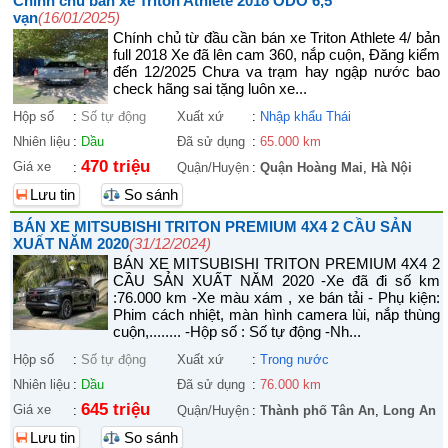
Chính chủ bán xe Triton Athlete 2018 ODO 6,5
vạn
(16/01/2025)
Chính chủ từ đầu cần bán xe Triton Athlete 4/ bản
full 2018 Xe đã lên cam 360, nắp cuộn, Đăng kiểm
đến 12/2025 Chưa va trạm hay ngập nước bao
check hãng sai tặng luôn xe...
Hộp số
:
Số tự động
Xuất xứ
:
Nhập khẩu Thái
Nhiên liệu
:
Dầu
Đã sử dụng
:
65.000 km
470 triệu
Giá xe
:
Quận/Huyện
:
Quận Hoàng Mai
,
Hà Nội
Lưu tin
So sánh
BÁN XE MITSUBISHI TRITON PREMIUM 4X4 2 CẦU SẢN
XUẤT NĂM 2020
(31/12/2024)
BÁN XE MITSUBISHI TRITON PREMIUM 4X4 2
CẦU SẢN XUẤT NĂM 2020 -Xe đã đi số km
:76.000 km -Xe màu xám , xe bán tải - Phụ kiện:
Phim cách nhiệt, màn hình camera lùi, nắp thùng
cuộn,........ -Hộp số : Số tự động -Nh...
Hộp số
:
Số tự động
Xuất xứ
:
Trong nước
Nhiên liệu
:
Dầu
Đã sử dụng
:
76.000 km
645 triệu
Giá xe
:
Quận/Huyện
:
Thành phố Tân An
,
Long An
Lưu tin
So sánh