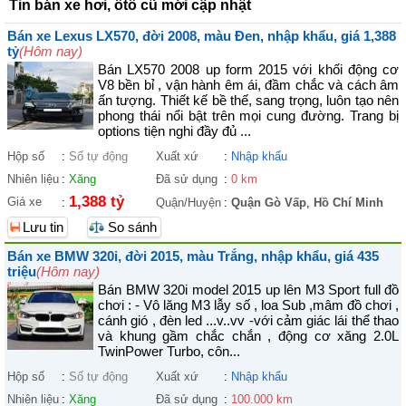
Tin bán xe hơi, ôtô cũ mới cập nhật
Bán xe Lexus LX570, đời 2008, màu Đen, nhập khẩu, giá 1,388
tỷ
(Hôm nay)
Bán LX570 2008 up form 2015 với khối động cơ
V8 bền bỉ , vận hành êm ái, đầm chắc và cách âm
ấn tượng. Thiết kế bề thế, sang trọng, luôn tạo nên
phong thái nổi bật trên mọi cung đường. Trang bị
options tiện nghi đầy đủ ...
Hộp số
:
Số tự động
Xuất xứ
:
Nhập khẩu
Nhiên liệu
:
Xăng
Đã sử dụng
:
0 km
1,388 tỷ
Giá xe
:
Quận/Huyện
:
Quận Gò Vấp
,
Hồ Chí Minh
Lưu tin
So sánh
Bán xe BMW 320i, đời 2015, màu Trắng, nhập khẩu, giá 435
triệu
(Hôm nay)
Bán BMW 320i model 2015 up lên M3 Sport full đồ
chơi : - Vô lăng M3 lẫy số , loa Sub ,mâm đồ chơi ,
cánh gió , đèn led ...v..vv -với cảm giác lái thể thao
và khung gầm chắc chắn , động cơ xăng 2.0L
TwinPower Turbo, côn...
Hộp số
:
Số tự động
Xuất xứ
:
Nhập khẩu
Nhiên liệu
:
Xăng
Đã sử dụng
:
100.000 km