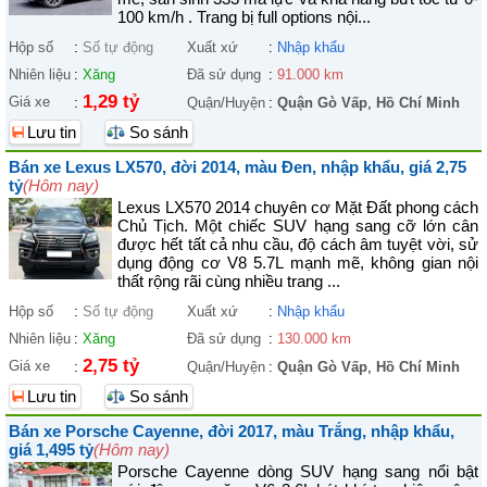
100 km/h . Trang bị full options nội...
Hộp số
:
Số tự động
Xuất xứ
:
Nhập khẩu
Nhiên liệu
:
Xăng
Đã sử dụng
:
91.000 km
1,29 tỷ
Giá xe
:
Quận/Huyện
:
Quận Gò Vấp
,
Hồ Chí Minh
Lưu tin
So sánh
Bán xe Lexus LX570, đời 2014, màu Đen, nhập khẩu, giá 2,75
tỷ
(Hôm nay)
Lexus LX570 2014 chuyên cơ Mặt Đất phong cách
Chủ Tịch. Một chiếc SUV hạng sang cỡ lớn cân
được hết tất cả nhu cầu, độ cách âm tuyệt vời, sử
dụng động cơ V8 5.7L mạnh mẽ, không gian nội
thất rộng rãi cùng nhiều trang ...
Hộp số
:
Số tự động
Xuất xứ
:
Nhập khẩu
Nhiên liệu
:
Xăng
Đã sử dụng
:
130.000 km
2,75 tỷ
Giá xe
:
Quận/Huyện
:
Quận Gò Vấp
,
Hồ Chí Minh
Lưu tin
So sánh
Bán xe Porsche Cayenne, đời 2017, màu Trắng, nhập khẩu,
giá 1,495 tỷ
(Hôm nay)
Porsche Cayenne dòng SUV hạng sang nổi bật