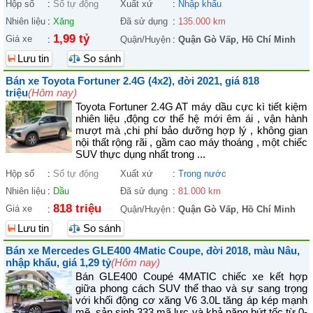
Hộp số
:
Số tự động
Xuất xứ
:
Nhập khẩu
Nhiên liệu
:
Xăng
Đã sử dụng
:
135.000 km
1,99 tỷ
Giá xe
:
Quận/Huyện
:
Quận Gò Vấp
,
Hồ Chí Minh
Lưu tin
So sánh
Bán xe Toyota Fortuner 2.4G (4x2), đời 2021, giá 818
triệu
(Hôm nay)
Toyota Fortuner 2.4G AT máy dầu cực kì tiết kiệm
nhiên liệu ,động cơ thế hệ mới êm ái , vận hành
mượt mà ,chi phí bảo dưỡng hợp lý , không gian
nội thất rộng rãi , gầm cao máy thoáng , một chiếc
SUV thực dụng nhất trong ...
Hộp số
:
Số tự động
Xuất xứ
:
Trong nước
Nhiên liệu
:
Dầu
Đã sử dụng
:
81.000 km
818 triệu
Giá xe
:
Quận/Huyện
:
Quận Gò Vấp
,
Hồ Chí Minh
Lưu tin
So sánh
Bán xe Mercedes GLE400 4Matic Coupe, đời 2018, màu Nâu,
nhập khẩu, giá 1,29 tỷ
(Hôm nay)
Bán GLE400 Coupé 4MATIC chiếc xe kết hợp
giữa phong cách SUV thể thao và sự sang trọng
với khối động cơ xăng V6 3.0L tăng áp kép mạnh
mẽ, sản sinh 333 mã lực và khả năng bứt tốc từ 0-