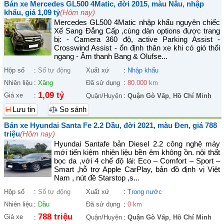
Bán xe Mercedes GL500 4Matic, đời 2015, màu Nâu, nhập
khẩu, giá 1,09 tỷ
(Hôm nay)
Mercedes GL500 4Matic nhập khẩu nguyên chiếc
Xế Sang Đẳng Cấp ,cùng dàn options được trang
bị: - Camera 360 độ, active Parking Assist -
Crosswind Assist - ổn định thân xe khi có gió thổi
ngang - Âm thanh Bang & Olufse...
Hộp số
:
Số tự động
Xuất xứ
:
Nhập khẩu
Nhiên liệu
:
Xăng
Đã sử dụng
:
80.000 km
1,09 tỷ
Giá xe
:
Quận/Huyện
:
Quận Gò Vấp
,
Hồ Chí Minh
Lưu tin
So sánh
Bán xe Hyundai Santa Fe 2.2 Dầu, đời 2021, màu Đen, giá 788
triệu
(Hôm nay)
Hyundai Santafe bản Diesel 2.2 công nghệ máy
mới tiến kiệm nhiên liệu bền êm không ồn. nội thất
bọc da ,với 4 chế độ lái: Eco – Comfort – Sport –
Smart ,hỗ trợ Apple CarPlay, bản đồ định vị Việt
Nam , nút đề Starstop ,s...
Hộp số
:
Số tự động
Xuất xứ
:
Trong nước
Nhiên liệu
:
Dầu
Đã sử dụng
:
0 km
788 triệu
Giá xe
:
Quận/Huyện
:
Quận Gò Vấp
,
Hồ Chí Minh