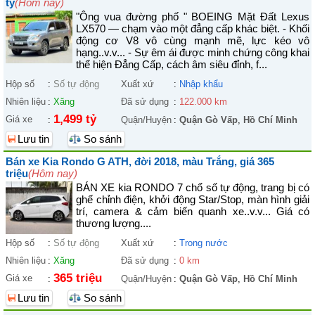
tỷ
(Hôm nay)
"Ông vua đường phố " BOEING Mặt Đất Lexus
LX570 — chạm vào một đẳng cấp khác biệt. - Khối
động cơ V8 vô cùng mạnh mẽ, lực kéo vô
hạng..v.v... - Sự êm ái được minh chứng công khai
thể hiện Đẳng Cấp, cách âm siêu đỉnh, f...
Hộp số
:
Số tự động
Xuất xứ
:
Nhập khẩu
Nhiên liệu
:
Xăng
Đã sử dụng
:
122.000 km
1,499 tỷ
Giá xe
:
Quận/Huyện
:
Quận Gò Vấp
,
Hồ Chí Minh
Lưu tin
So sánh
Bán xe Kia Rondo G ATH, đời 2018, màu Trắng, giá 365
triệu
(Hôm nay)
BÁN XE kia RONDO 7 chổ số tự động, trang bị có
ghế chỉnh điện, khởi động Star/Stop, màn hình giải
trí, camera & cảm biến quanh xe..v.v... Giá có
thương lượng....
Hộp số
:
Số tự động
Xuất xứ
:
Trong nước
Nhiên liệu
:
Xăng
Đã sử dụng
:
0 km
365 triệu
Giá xe
:
Quận/Huyện
:
Quận Gò Vấp
,
Hồ Chí Minh
Lưu tin
So sánh