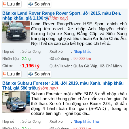
Lưu tin
So sánh
Bán xe Land Rover Range Rover Sport, đời 2015, màu Đen,
nhập khẩu, giá 1,196 tỷ
(Hôm nay)
Land Rover RangeRover HSE Sport chính chủ
đứng tên cavet. Xe nhập Anh Nguyên chiếc
thương hiệu xe Sang, Đẳng Cấp và Siêu Sang
trang bị công nghệ và tiêu chuẩn An Toàn Châu Âu.
Nội Thất da cao cấp kết hợp các chi tiết ố...
Hộp số
:
Số tự động
Xuất xứ
:
Nhập khẩu
Nhiên liệu
:
Xăng
Đã sử dụng
:
90.000 km
1,196 tỷ
Giá xe
:
Quận/Huyện
:
Quận Gò Vấp
,
Hồ Chí Minh
Lưu tin
So sánh
Bán xe Subaru Forester 2.0i, đời 2019, màu Xanh, nhập khẩu
Thái, giá 586 triệu
(Hôm nay)
Subaru Forester một chiếc SUV 5 chỗ nhập khẩu
Thái Lan với khung gầm chắc chắn và cảm giác lái
thể thao. Xe sở hữu động cơ Boxer 2.0L, hệ dẫn
động 4 bánh toàn thời gian (S-AWD) , trang bị
options tiện nghi : -ghế bọc da...
Hộp số
:
Số tự động
Xuất xứ
:
Nhập khẩu Thái
Nhiên liệu
:
Xăng
Đã sử dụng
:
57.000 km