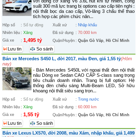
với động cơ xăng V6 3.6L hút khí tự nhiên, công
suất 300 mã lực trang bị options cao cấp tiện nghi :
nội thất bọc da cao cấp, Vô-lăng 3 chấu thể thao
tích hợp các phím chức năn...
Hộp số
:
Số tự động
Xuất xứ
:
Nhập khẩu
Nhiên liệu
:
Xăng
Đã sử dụng
:
70.000 km
1,495 tỷ
Giá xe
:
Quận/Huyện
:
Quận Gò Vấp
,
Hồ Chí Minh
Lưu tin
So sánh
Bán xe Mercedes S450 L, đời 2017, màu Đen, giá 1,55 tỷ
(Hôm
nay)
- Bán Mercedes S450L với ngoại thất đen nội thất
nâu Dòng xe Sedan CAO CẤP S-class sang trọng
tiêu chuẩn doanh nhân. Trang bị full option: Hệ
thống đèn chiếu sáng Multi-Beam LED, Sở hữu
khoang nội thất siêu sang trọn...
Hộp số
:
Số tự động
Xuất xứ
:
Trong nước
Nhiên liệu
:
Xăng
Đã sử dụng
:
60.000 km
1,55 tỷ
Giá xe
:
Quận/Huyện
:
Quận Gò Vấp
,
Hồ Chí Minh
Lưu tin
So sánh
Bán xe Lexus LX570, đời 2008, màu Xám, nhập khẩu, giá 1,499