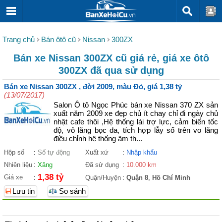
Trang chủ
Bán ôtô cũ
Nissan
300ZX
Bán xe Nissan 300ZX cũ giá rẻ, giá xe ôtô
300ZX đã qua sử dụng
Bán xe Nissan 300ZX , đời 2009, màu Đỏ, giá 1,38 tỷ
(13/07/2017)
Salon Ô tô Ngọc Phúc bán xe Nissan 370 ZX sản
xuất năm 2009 xe đẹp chủ ít chay chỉ đi ngày chủ
nhật cafe thôi ,Hệ thống lái trợ lực, cảm biến tốc
độ, vô lăng bọc da, tích hợp lẫy số trên vo lăng
điều chỉnh hệ thống âm th...
Hộp số
:
Số tự động
Xuất xứ
:
Nhập khẩu
Nhiên liệu
:
Xăng
Đã sử dụng
:
10.000 km
1,38 tỷ
Giá xe
:
Quận/Huyện
:
Quận 8
,
Hồ Chí Minh
Lưu tin
So sánh