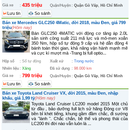
435 triệu
Giá xe
:
Quận/Huyện
:
Quận Gò Vấp
,
Hồ Chí Minh
Lưu tin
So sánh
Bán xe Mercedes GLC250 4Matic, đời 2018, màu Đen, giá 799
triệu
(Hôm nay)
Bán GLC250 4MATIC với động cơ tăng áp 2.0L
sản sinh công suất 211 mã lực và mô-men xoắn
350 Nm, hộp số tự động 9 cấp và hệ dẫn động 4
bánh toàn thời gian, khả năng vận hành mạnh mẽ
và cực kì mượt mà -Trang bị full optio...
Hộp số
:
Số tự động
Xuất xứ
:
Trong nước
Nhiên liệu
:
Xăng
Đã sử dụng
:
98.000 km
799 triệu
Giá xe
:
Quận/Huyện
:
Quận Gò Vấp
,
Hồ Chí Minh
Lưu tin
So sánh
Bán xe Toyota Land Cruiser VX, đời 2015, màu Đen, nhập
khẩu, giá 1,99 tỷ
(Hôm nay)
Toyota Land Cruiser LC200 model 2015 Một chủ
từ đầu , bảo dưỡng full lịch sử hãng Động cơ V8
bền bỉ khét tiếng, khung gầm đầm chắc, đi sướng
và "lành ". Chắc chắn, bề thế và phong thái của
LC200 thì đời nào vẫn luôn là ...