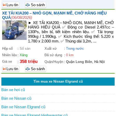
Lưu tin
So sánh
XE TẢI KIA200 – NHỎ GỌN, MẠNH MẼ, CHỞ HÀNG HIỆU
QUẢ
(06/08/2026)
► XE TẢI KIA200 – NHỎ GỌN, MẠNH MẼ, CHỞ
HÀNG HIỆU QUẢ ✅ Động cơ Diesel 2.497cc –
130Ps, bền bỉ, tiết kiệm nhiên liệu. ✅ Tải trọng:
990kg / 1.990kg. ✅ Kích thước tổng thể: 5.220 x
1.780 x 2.000 mm. ✅ Thùng dài 3,2m, ...
Hộp số
:
Số sàn
Xuất xứ
:
Trong nước
Nhiên liệu
:
Xăng
Đã sử dụng
:
0 km
358 triệu
Giá xe
:
Quận/Huyện
:
Quận Long Biên
,
Hà Nội
Lưu tin
So sánh
Tìm mua xe Nissan Elgrand cũ
Bán xe hơi cũ
Bán xe Nissan cũ
Bán xe Nissan Elgrand cũ
Bán xe Nissan Elgrand Highwaystar cũ