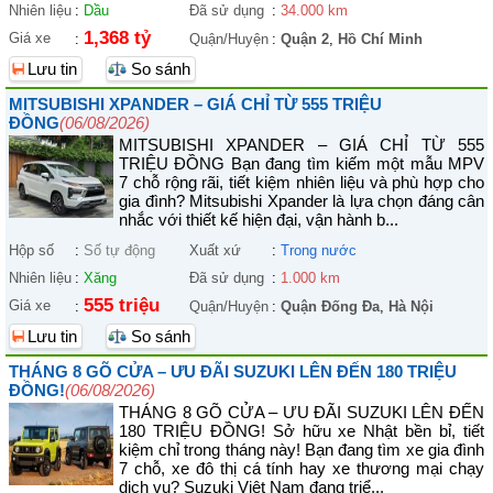
Nhiên liệu
:
Dầu
Đã sử dụng
:
34.000 km
1,368 tỷ
Giá xe
:
Quận/Huyện
:
Quận 2
,
Hồ Chí Minh
Lưu tin
So sánh
MITSUBISHI XPANDER – GIÁ CHỈ TỪ 555 TRIỆU
ĐỒNG
(06/08/2026)
MITSUBISHI XPANDER – GIÁ CHỈ TỪ 555
TRIỆU ĐỒNG Bạn đang tìm kiếm một mẫu MPV
7 chỗ rộng rãi, tiết kiệm nhiên liệu và phù hợp cho
gia đình? Mitsubishi Xpander là lựa chọn đáng cân
nhắc với thiết kế hiện đại, vận hành b...
Hộp số
:
Số tự động
Xuất xứ
:
Trong nước
Nhiên liệu
:
Xăng
Đã sử dụng
:
1.000 km
555 triệu
Giá xe
:
Quận/Huyện
:
Quận Đống Đa
,
Hà Nội
Lưu tin
So sánh
THÁNG 8 GÕ CỬA – ƯU ĐÃI SUZUKI LÊN ĐẾN 180 TRIỆU
ĐỒNG!
(06/08/2026)
THÁNG 8 GÕ CỬA – ƯU ĐÃI SUZUKI LÊN ĐẾN
180 TRIỆU ĐỒNG! Sở hữu xe Nhật bền bỉ, tiết
kiệm chỉ trong tháng này! Bạn đang tìm xe gia đình
7 chỗ, xe đô thị cá tính hay xe thương mại chạy
dịch vụ? Suzuki Việt Nam đang triể...