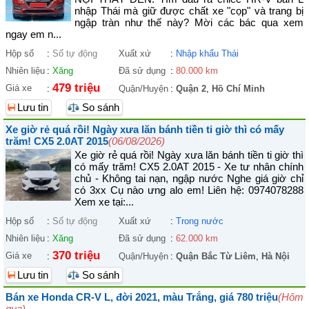
nhập Thái mà giữ được chất xe "cọp" và trang bị
ngập tràn như thế này? Mời các bác qua xem
ngay em n...
Hộp số
:
Số tự động
Xuất xứ
:
Nhập khẩu Thái
Nhiên liệu
:
Xăng
Đã sử dụng
:
80.000 km
479 triệu
Giá xe
:
Quận/Huyện
:
Quận 2
,
Hồ Chí Minh
Lưu tin
So sánh
Xe giờ rẻ quá rồi! Ngày xưa lăn bánh tiền ti giờ thì có mấy
trăm! CX5 2.0AT 2015
(06/08/2026)
Xe giờ rẻ quá rồi! Ngày xưa lăn bánh tiền ti giờ thì
có mấy trăm! CX5 2.0AT 2015 - Xe tư nhân chính
chủ - Không tai nạn, ngập nước Nghe giá giờ chỉ
có 3xx Cụ nào ưng alo em! Liên hệ: 0974078288
Xem xe tại:...
Hộp số
:
Số tự động
Xuất xứ
:
Trong nước
Nhiên liệu
:
Xăng
Đã sử dụng
:
62.000 km
370 triệu
Giá xe
:
Quận/Huyện
:
Quận Bắc Từ Liêm
,
Hà Nội
Lưu tin
So sánh
Bán xe Honda CR-V L, đời 2021, màu Trắng, giá 780 triệu
(Hôm
qua)