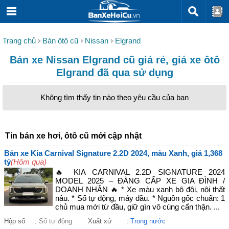
Trang chủ
Bán ôtô cũ
Nissan
Elgrand
Bán xe Nissan Elgrand cũ giá rẻ, giá xe ôtô
Elgrand đã qua sử dụng
Không tìm thấy tin nào theo yêu cầu của bạn
Tin bán xe hơi, ôtô cũ mới cập nhật
Bán xe Kia Carnival Signature 2.2D 2024, màu Xanh, giá 1,368
tỷ
(Hôm qua)
🔥 KIA CARNIVAL 2.2D SIGNATURE 2024
MODEL 2025 – ĐẲNG CẤP XE GIA ĐÌNH /
DOANH NHÂN 🔥 * Xe màu xanh bộ đội, nội thất
nâu. * Số tự động, máy dầu. * Nguồn gốc chuẩn: 1
chủ mua mới từ đầu, giữ gìn vô cùng cẩn thận. ...
Hộp số
:
Số tự động
Xuất xứ
:
Trong nước