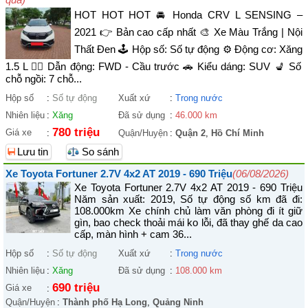
HOT HOT HOT 🚘 Honda CRV L SENSING –
2021 👉 Bản cao cấp nhất 🎨 Xe Màu Trắng | Nội
Thất Đen 🕹️ Hộp số: Số tự động ⚙️ Động cơ: Xăng
1.5 L 🚴‍♀️ Dẫn động: FWD - Cầu trước 🚗 Kiểu dáng: SUV 💺 Số
chỗ ngồi: 7 chỗ...
Hộp số
:
Số tự động
Xuất xứ
:
Trong nước
Nhiên liệu
:
Xăng
Đã sử dụng
:
46.000 km
780 triệu
Giá xe
:
Quận/Huyện
:
Quận 2
,
Hồ Chí Minh
Lưu tin
So sánh
Xe Toyota Fortuner 2.7V 4x2 AT 2019 - 690 Triệu
(06/08/2026)
Xe Toyota Fortuner 2.7V 4x2 AT 2019 - 690 Triệu
Năm sản xuất: 2019, Số tự động số km đã đi:
108.000km Xe chính chủ làm văn phòng đi ít giữ
gìn, bao check thoải mái ko lỗi, đã thay ghế da cao
cấp, màn hình + cam 36...
Hộp số
:
Số tự động
Xuất xứ
:
Trong nước
Nhiên liệu
:
Xăng
Đã sử dụng
:
108.000 km
690 triệu
Giá xe
:
Quận/Huyện
:
Thành phố Hạ Long
,
Quảng Ninh