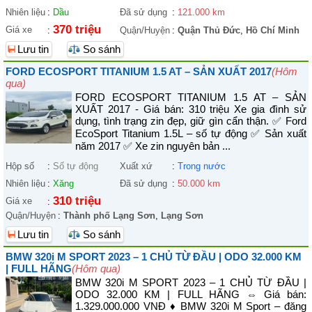
Nhiên liệu
:
Dầu
Đã sử dụng
:
121.000 km
370 triệu
Giá xe
:
Quận/Huyện
:
Quận Thủ Đức
,
Hồ Chí Minh
Lưu tin
So sánh
FORD ECOSPORT TITANIUM 1.5 AT – SẢN XUẤT 2017
(Hôm
qua)
FORD ECOSPORT TITANIUM 1.5 AT – SẢN
XUẤT 2017 - Giá bán: 310 triệu Xe gia đình sử
dụng, tình trạng zin đẹp, giữ gìn cẩn thận. ✅ Ford
EcoSport Titanium 1.5L – số tự động ✅ Sản xuất
năm 2017 ✅ Xe zin nguyên bản ...
Hộp số
:
Số tự động
Xuất xứ
:
Trong nước
Nhiên liệu
:
Xăng
Đã sử dụng
:
50.000 km
310 triệu
Giá xe
:
Quận/Huyện
:
Thành phố Lạng Sơn
,
Lạng Sơn
Lưu tin
So sánh
BMW 320i M SPORT 2023 – 1 CHỦ TỪ ĐẦU | ODO 32.000 KM
| FULL HÃNG
(Hôm qua)
BMW 320i M SPORT 2023 – 1 CHỦ TỪ ĐẦU |
ODO 32.000 KM | FULL HÃNG ⇔ Giá bán:
1.329.000.000 VNĐ ♦ BMW 320i M Sport – đăng