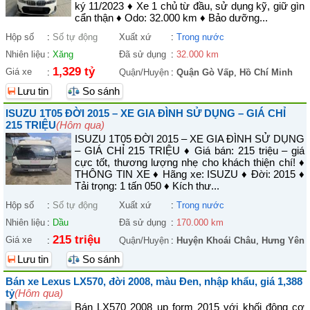
ký 11/2023 ♦ Xe 1 chủ từ đầu, sử dụng kỹ, giữ gìn
cẩn thận ♦ Odo: 32.000 km ♦ Bảo dưỡng...
Hộp số
:
Số tự động
Xuất xứ
:
Trong nước
Nhiên liệu
:
Xăng
Đã sử dụng
:
32.000 km
1,329 tỷ
Giá xe
:
Quận/Huyện
:
Quận Gò Vấp
,
Hồ Chí Minh
Lưu tin
So sánh
ISUZU 1T05 ĐỜI 2015 – XE GIA ĐÌNH SỬ DỤNG – GIÁ CHỈ
215 TRIỆU
(Hôm qua)
ISUZU 1T05 ĐỜI 2015 – XE GIA ĐÌNH SỬ DỤNG
– GIÁ CHỈ 215 TRIỆU ♦ Giá bán: 215 triệu – giá
cực tốt, thương lượng nhẹ cho khách thiện chí! ♦
THÔNG TIN XE ♦ Hãng xe: ISUZU ♦ Đời: 2015 ♦
Tải trọng: 1 tấn 050 ♦ Kích thư...
Hộp số
:
Số tự động
Xuất xứ
:
Trong nước
Nhiên liệu
:
Dầu
Đã sử dụng
:
170.000 km
215 triệu
Giá xe
:
Quận/Huyện
:
Huyện Khoái Châu
,
Hưng Yên
Lưu tin
So sánh
Bán xe Lexus LX570, đời 2008, màu Đen, nhập khẩu, giá 1,388
tỷ
(Hôm qua)
Bán LX570 2008 up form 2015 với khối động cơ