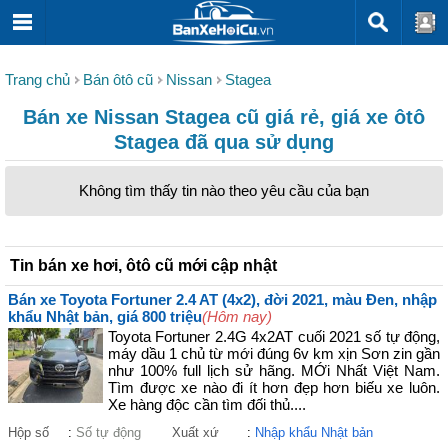
Trang chủ
Bán ôtô cũ
Nissan
Stagea
Bán xe Nissan Stagea cũ giá rẻ, giá xe ôtô
Stagea đã qua sử dụng
Không tìm thấy tin nào theo yêu cầu của bạn
Tin bán xe hơi, ôtô cũ mới cập nhật
Bán xe Toyota Fortuner 2.4 AT (4x2), đời 2021, màu Đen, nhập
khẩu Nhật bản, giá 800 triệu
(Hôm nay)
Toyota Fortuner 2.4G 4x2AT cuối 2021 số tự động,
máy dầu 1 chủ từ mới đúng 6v km xịn Sơn zin gần
như 100% full lịch sử hãng. MỚi Nhất Việt Nam.
Tìm được xe nào đi ít hơn đẹp hơn biếu xe luôn.
Xe hàng độc cần tìm đối thủ....
Hộp số
:
Số tự động
Xuất xứ
:
Nhập khẩu Nhật bản