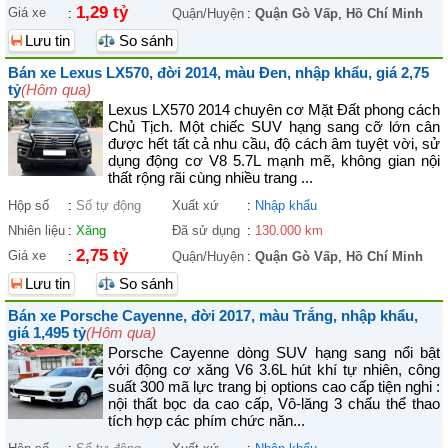
1,29 tỷ
Giá xe
:
Quận/Huyện
:
Quận Gò Vấp
,
Hồ Chí Minh
Lưu tin
So sánh
Bán xe Lexus LX570, đời 2014, màu Đen, nhập khẩu, giá 2,75
tỷ
(Hôm qua)
Lexus LX570 2014 chuyên cơ Mặt Đất phong cách
Chủ Tịch. Một chiếc SUV hạng sang cỡ lớn cân
được hết tất cả nhu cầu, độ cách âm tuyệt vời, sử
dụng động cơ V8 5.7L mạnh mẽ, không gian nội
thất rộng rãi cùng nhiều trang ...
Hộp số
:
Số tự động
Xuất xứ
:
Nhập khẩu
Nhiên liệu
:
Xăng
Đã sử dụng
:
130.000 km
2,75 tỷ
Giá xe
:
Quận/Huyện
:
Quận Gò Vấp
,
Hồ Chí Minh
Lưu tin
So sánh
Bán xe Porsche Cayenne, đời 2017, màu Trắng, nhập khẩu,
giá 1,495 tỷ
(Hôm qua)
Porsche Cayenne dòng SUV hạng sang nổi bật
với động cơ xăng V6 3.6L hút khí tự nhiên, công
suất 300 mã lực trang bị options cao cấp tiện nghi :
nội thất bọc da cao cấp, Vô-lăng 3 chấu thể thao
tích hợp các phím chức năn...