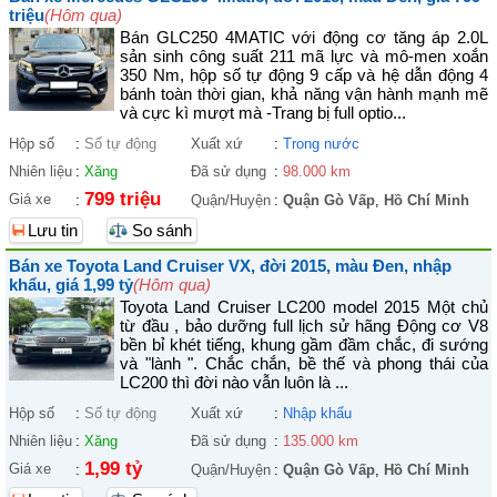
triệu
(Hôm qua)
Bán GLC250 4MATIC với động cơ tăng áp 2.0L
sản sinh công suất 211 mã lực và mô-men xoắn
350 Nm, hộp số tự động 9 cấp và hệ dẫn động 4
bánh toàn thời gian, khả năng vận hành mạnh mẽ
và cực kì mượt mà -Trang bị full optio...
Hộp số
:
Số tự động
Xuất xứ
:
Trong nước
Nhiên liệu
:
Xăng
Đã sử dụng
:
98.000 km
799 triệu
Giá xe
:
Quận/Huyện
:
Quận Gò Vấp
,
Hồ Chí Minh
Lưu tin
So sánh
Bán xe Toyota Land Cruiser VX, đời 2015, màu Đen, nhập
khẩu, giá 1,99 tỷ
(Hôm qua)
Toyota Land Cruiser LC200 model 2015 Một chủ
từ đầu , bảo dưỡng full lịch sử hãng Động cơ V8
bền bỉ khét tiếng, khung gầm đầm chắc, đi sướng
và "lành ". Chắc chắn, bề thế và phong thái của
LC200 thì đời nào vẫn luôn là ...
Hộp số
:
Số tự động
Xuất xứ
:
Nhập khẩu
Nhiên liệu
:
Xăng
Đã sử dụng
:
135.000 km
1,99 tỷ
Giá xe
:
Quận/Huyện
:
Quận Gò Vấp
,
Hồ Chí Minh