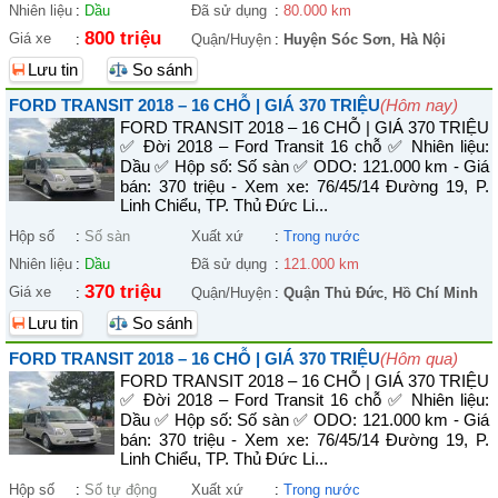
Nhiên liệu
:
Dầu
Đã sử dụng
:
80.000 km
800 triệu
Giá xe
:
Quận/Huyện
:
Huyện Sóc Sơn
,
Hà Nội
Lưu tin
So sánh
FORD TRANSIT 2018 – 16 CHỖ | GIÁ 370 TRIỆU
(Hôm nay)
FORD TRANSIT 2018 – 16 CHỖ | GIÁ 370 TRIỆU
✅ Đời 2018 – Ford Transit 16 chỗ ✅ Nhiên liệu:
Dầu ✅ Hộp số: Số sàn ✅ ODO: 121.000 km - Giá
bán: 370 triệu - Xem xe: 76/45/14 Đường 19, P.
Linh Chiểu, TP. Thủ Đức Li...
Hộp số
:
Số sàn
Xuất xứ
:
Trong nước
Nhiên liệu
:
Dầu
Đã sử dụng
:
121.000 km
370 triệu
Giá xe
:
Quận/Huyện
:
Quận Thủ Đức
,
Hồ Chí Minh
Lưu tin
So sánh
FORD TRANSIT 2018 – 16 CHỖ | GIÁ 370 TRIỆU
(Hôm qua)
FORD TRANSIT 2018 – 16 CHỖ | GIÁ 370 TRIỆU
✅ Đời 2018 – Ford Transit 16 chỗ ✅ Nhiên liệu:
Dầu ✅ Hộp số: Số sàn ✅ ODO: 121.000 km - Giá
bán: 370 triệu - Xem xe: 76/45/14 Đường 19, P.
Linh Chiểu, TP. Thủ Đức Li...
Hộp số
:
Số tự động
Xuất xứ
:
Trong nước