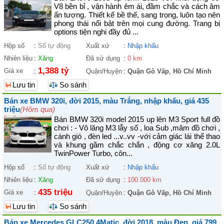
V8 bền bỉ , vận hành êm ái, đầm chắc và cách âm
ấn tượng. Thiết kế bề thế, sang trọng, luôn tạo nên
phong thái nổi bật trên mọi cung đường. Trang bị
options tiện nghi đầy đủ ...
Hộp số
:
Số tự động
Xuất xứ
:
Nhập khẩu
Nhiên liệu
:
Xăng
Đã sử dụng
:
0 km
1,388 tỷ
Giá xe
:
Quận/Huyện
:
Quận Gò Vấp
,
Hồ Chí Minh
Lưu tin
So sánh
Bán xe BMW 320i, đời 2015, màu Trắng, nhập khẩu, giá 435
triệu
(Hôm qua)
Bán BMW 320i model 2015 up lên M3 Sport full đồ
chơi : - Vô lăng M3 lẫy số , loa Sub ,mâm đồ chơi ,
cánh gió , đèn led ...v..vv -với cảm giác lái thể thao
và khung gầm chắc chắn , động cơ xăng 2.0L
TwinPower Turbo, côn...
Hộp số
:
Số tự động
Xuất xứ
:
Nhập khẩu
Nhiên liệu
:
Xăng
Đã sử dụng
:
100.000 km
435 triệu
Giá xe
:
Quận/Huyện
:
Quận Gò Vấp
,
Hồ Chí Minh
Lưu tin
So sánh
Bán xe Mercedes GLC250 4Matic, đời 2018, màu Đen, giá 799