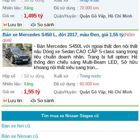
Hộp số
:
Số tự động
Xuất xứ
:
Nhập khẩu
Nhiên liệu
:
Xăng
Đã sử dụng
:
70.000 km
1,495 tỷ
Giá xe
:
Quận/Huyện
:
Quận Gò Vấp
,
Hồ Chí Minh
Lưu tin
So sánh
Bán xe Mercedes S450 L, đời 2017, màu Đen, giá 1,55 tỷ
(Hôm
qua)
- Bán Mercedes S450L với ngoại thất đen nội thất
nâu Dòng xe Sedan CAO CẤP S-class sang trọng
tiêu chuẩn doanh nhân. Trang bị full option: Hệ
thống đèn chiếu sáng Multi-Beam LED, Sở hữu
khoang nội thất siêu sang trọn...
Hộp số
:
Số tự động
Xuất xứ
:
Trong nước
Nhiên liệu
:
Xăng
Đã sử dụng
:
60.000 km
1,55 tỷ
Giá xe
:
Quận/Huyện
:
Quận Gò Vấp
,
Hồ Chí Minh
Lưu tin
So sánh
Tìm mua xe Nissan Stagea cũ
Bán xe hơi cũ
Bán xe Nissan cũ