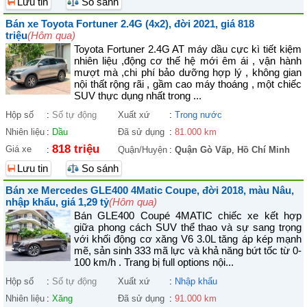
Lưu tin
So sánh
Bán xe Toyota Fortuner 2.4G (4x2), đời 2021, giá 818
triệu
(Hôm qua)
Toyota Fortuner 2.4G AT máy dầu cực kì tiết kiệm
nhiên liệu ,động cơ thế hệ mới êm ái , vận hành
mượt mà ,chi phí bảo dưỡng hợp lý , không gian
nội thất rộng rãi , gầm cao máy thoáng , một chiếc
SUV thực dụng nhất trong ...
Hộp số
:
Số tự động
Xuất xứ
:
Trong nước
Nhiên liệu
:
Dầu
Đã sử dụng
:
81.000 km
818 triệu
Giá xe
:
Quận/Huyện
:
Quận Gò Vấp
,
Hồ Chí Minh
Lưu tin
So sánh
Bán xe Mercedes GLE400 4Matic Coupe, đời 2018, màu Nâu,
nhập khẩu, giá 1,29 tỷ
(Hôm qua)
Bán GLE400 Coupé 4MATIC chiếc xe kết hợp
giữa phong cách SUV thể thao và sự sang trọng
với khối động cơ xăng V6 3.0L tăng áp kép mạnh
mẽ, sản sinh 333 mã lực và khả năng bứt tốc từ 0-
100 km/h . Trang bị full options nội...
Hộp số
:
Số tự động
Xuất xứ
:
Nhập khẩu
Nhiên liệu
:
Xăng
Đã sử dụng
:
91.000 km