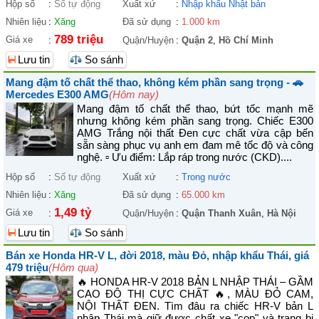
Hộp số
:
Số tự động
Xuất xứ
:
Nhập khẩu Nhật bản
Nhiên liệu
:
Xăng
Đã sử dụng
:
1.000 km
789 triệu
Giá xe
:
Quận/Huyện
:
Quận 2
,
Hồ Chí Minh
Lưu tin
So sánh
Mang đậm tố chất thể thao, không kém phần sang trọng - 🚗
Mercedes E300 AMG
(Hôm nay)
Mang đậm tố chất thể thao, bứt tốc mạnh mẽ
nhưng không kém phần sang trọng. Chiếc E300
AMG Trắng nội thất Đen cực chất vừa cập bến
sẵn sàng phục vụ anh em đam mê tốc độ và công
nghệ. ▫ Ưu điểm: Lắp ráp trong nước (CKD)....
Hộp số
:
Số tự động
Xuất xứ
:
Trong nước
Nhiên liệu
:
Xăng
Đã sử dụng
:
65.000 km
1,49 tỷ
Giá xe
:
Quận/Huyện
:
Quận Thanh Xuân
,
Hà Nội
Lưu tin
So sánh
Bán xe Honda HR-V L, đời 2018, màu Đỏ, nhập khẩu Thái, giá
479 triệu
(Hôm qua)
🔥 HONDA HR-V 2018 BẢN L NHẬP THÁI – GẦM
CAO ĐÔ THỊ CỰC CHẤT 🔥, MÀU ĐỎ CAM,
NỘI THẤT ĐEN. Tìm đâu ra chiếc HR-V bản L
nhập Thái mà giữ được chất xe "cọp" và trang bị