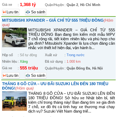
1,368 tỷ
Giá xe
:
Quận/Huyện
:
Quận 2
,
Hồ Chí Minh
Lưu tin
So sánh
MITSUBISHI XPANDER – GIÁ CHỈ TỪ 555 TRIỆU ĐỒNG
(Hôm
qua)
MITSUBISHI XPANDER – GIÁ CHỈ TỪ 555
TRIỆU ĐỒNG Bạn đang tìm kiếm một mẫu MPV
7 chỗ rộng rãi, tiết kiệm nhiên liệu và phù hợp cho
gia đình? Mitsubishi Xpander là lựa chọn đáng cân
nhắc với thiết kế hiện đại, vận hành b...
Hộp số
:
Số tự động
Xuất xứ
:
Trong nước
Nhiên liệu
:
Xăng
Đã sử dụng
:
1.000 km
555 triệu
Giá xe
:
Quận/Huyện
:
Quận Đống Đa
,
Hà Nội
Lưu tin
So sánh
THÁNG 8 GÕ CỬA – ƯU ĐÃI SUZUKI LÊN ĐẾN 180 TRIỆU
ĐỒNG!
(Hôm qua)
THÁNG 8 GÕ CỬA – ƯU ĐÃI SUZUKI LÊN ĐẾN
180 TRIỆU ĐỒNG! Sở hữu xe Nhật bền bỉ, tiết
kiệm chỉ trong tháng này! Bạn đang tìm xe gia đình
7 chỗ, xe đô thị cá tính hay xe thương mại chạy
dịch vụ? Suzuki Việt Nam đang triể...