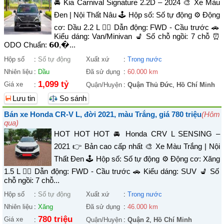
🚘 Kia Carnival Signature 2.2D – 2024 🎨 Xe Màu
Đen | Nội Thất Nâu 🕹️ Hộp số: Số tự động ⚙️ Động
cơ: Dầu 2.2 L 🚴‍♀️ Dẫn động: FWD - Cầu trước 🚗
Kiểu dáng: Van/Minivan 💺 Số chỗ ngồi: 7 chỗ ⏰
ODO Chuẩn: 𝟲𝟬,�...
Hộp số
:
Số tự động
Xuất xứ
:
Trong nước
Nhiên liệu
:
Dầu
Đã sử dụng
:
60.000 km
1,099 tỷ
Giá xe
:
Quận/Huyện
:
Quận Thủ Đức
,
Hồ Chí Minh
Lưu tin
So sánh
Bán xe Honda CR-V L, đời 2021, màu Trắng, giá 780 triệu
(Hôm
qua)
HOT HOT HOT 🚘 Honda CRV L SENSING –
2021 👉 Bản cao cấp nhất 🎨 Xe Màu Trắng | Nội
Thất Đen 🕹️ Hộp số: Số tự động ⚙️ Động cơ: Xăng
1.5 L 🚴‍♀️ Dẫn động: FWD - Cầu trước 🚗 Kiểu dáng: SUV 💺 Số
chỗ ngồi: 7 chỗ...
Hộp số
:
Số tự động
Xuất xứ
:
Trong nước
Nhiên liệu
:
Xăng
Đã sử dụng
:
46.000 km
780 triệu
Giá xe
:
Quận/Huyện
:
Quận 2
,
Hồ Chí Minh