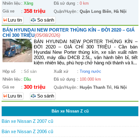
Nhiên liệu
:
Xăng
Đã sử dụng
:
0 km
358 triệu
Giá xe
:
Quận/Huyện
:
Quận Long Biên
,
Hà Nội
Lưu tin
So sánh
BÁN HYUNDAI NEW PORTER THÙNG KÍN – ĐỜI 2020 – GIÁ
CHỈ 300 TRIỆU
(05/08/2026)
BÁN HYUNDAI NEW PORTER THÙNG KÍN –
ĐỜI 2020 – GIÁ CHỈ 300 TRIỆU - Cần bán
Hyundai New Porter thùng kín, xe sản xuất năm
2020, máy dầu D4CB 2.5L, vận hành bền bỉ, tiết
kiệm nhiên liệu, phù hợp chở hàng nội thành và li...
Hộp số
:
Số sàn
Xuất xứ
:
Trong nước
Nhiên liệu
:
Dầu
Đã sử dụng
:
100.000 km
300 triệu
Giá xe
:
Quận/Huyện
:
Huyện Thanh Trì
,
Hà Nội
Lưu tin
So sánh
Bán xe Nissan Z cũ
Bán xe Nissan Z 2007 cũ
Bán xe Nissan Z 2006 cũ