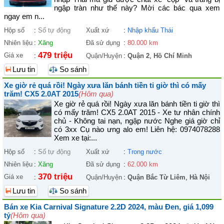
ngập tràn như thế này? Mời các bác qua xem
ngay em n...
Hộp số
:
Số tự động
Xuất xứ
:
Nhập khẩu Thái
Nhiên liệu
:
Xăng
Đã sử dụng
:
80.000 km
479 triệu
Giá xe
:
Quận/Huyện
:
Quận 2
,
Hồ Chí Minh
Lưu tin
So sánh
Xe giờ rẻ quá rồi! Ngày xưa lăn bánh tiền ti giờ thì có mấy
trăm! CX5 2.0AT 2015
(Hôm qua)
Xe giờ rẻ quá rồi! Ngày xưa lăn bánh tiền ti giờ thì
có mấy trăm! CX5 2.0AT 2015 - Xe tư nhân chính
chủ - Không tai nạn, ngập nước Nghe giá giờ chỉ
có 3xx Cụ nào ưng alo em! Liên hệ: 0974078288
Xem xe tại:...
Hộp số
:
Số tự động
Xuất xứ
:
Trong nước
Nhiên liệu
:
Xăng
Đã sử dụng
:
62.000 km
370 triệu
Giá xe
:
Quận/Huyện
:
Quận Bắc Từ Liêm
,
Hà Nội
Lưu tin
So sánh
Bán xe Kia Carnival Signature 2.2D 2024, màu Đen, giá 1,099
tỷ
(Hôm qua)