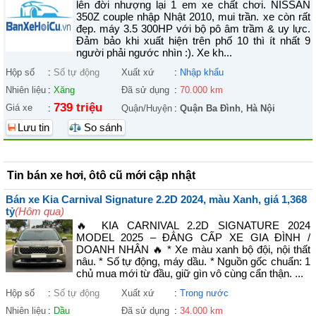
lên đời nhượng lại 1 em xe chất chơi. NISSAN
350Z couple nhập Nhật 2010, mui trần. xe còn rất
đẹp. máy 3.5 300HP với bộ pô âm trầm & uy lực.
Đảm bảo khi xuất hiện trên phố 10 thì ít nhất 9
người phải ngước nhìn :). Xe kh...
Hộp số
:
Số tự động
Xuất xứ
:
Nhập khẩu
Nhiên liệu
:
Xăng
Đã sử dụng
:
70.000 km
739 triệu
Giá xe
:
Quận/Huyện
:
Quận Ba Đình
,
Hà Nội
Lưu tin
So sánh
Tin bán xe hơi, ôtô cũ mới cập nhật
Bán xe Kia Carnival Signature 2.2D 2024, màu Xanh, giá 1,368
tỷ
(Hôm qua)
🔥 KIA CARNIVAL 2.2D SIGNATURE 2024
MODEL 2025 – ĐẲNG CẤP XE GIA ĐÌNH /
DOANH NHÂN 🔥 * Xe màu xanh bộ đội, nội thất
nâu. * Số tự động, máy dầu. * Nguồn gốc chuẩn: 1
chủ mua mới từ đầu, giữ gìn vô cùng cẩn thận. ...
Hộp số
:
Số tự động
Xuất xứ
:
Trong nước
Nhiên liệu
:
Dầu
Đã sử dụng
:
34.000 km