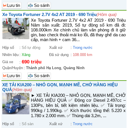
Lưu tin
So sánh
Xe Toyota Fortuner 2.7V 4x2 AT 2019 - 690 Triệu
(Hôm qua)
Xe Toyota Fortuner 2.7V 4x2 AT 2019 - 690 Triệu
Năm sản xuất: 2019, Số tự động số km đã đi:
108.000km Xe chính chủ làm văn phòng đi ít giữ
gìn, bao check thoải mái ko lỗi, đã thay ghế da cao
cấp, màn hình + cam 36...
Hộp số
:
Số tự động
Xuất xứ
:
Trong nước
Nhiên liệu
:
Xăng
Đã sử dụng
:
108.000 km
690 triệu
Giá xe
:
Quận/Huyện
:
Thành phố Hạ Long
,
Quảng Ninh
Lưu tin
So sánh
XE TẢI KIA200 – NHỎ GỌN, MẠNH MẼ, CHỞ HÀNG HIỆU
QUẢ
(Hôm qua)
► XE TẢI KIA200 – NHỎ GỌN, MẠNH MẼ, CHỞ
HÀNG HIỆU QUẢ ✅ Động cơ Diesel 2.497cc –
130Ps, bền bỉ, tiết kiệm nhiên liệu. ✅ Tải trọng:
990kg / 1.990kg. ✅ Kích thước tổng thể: 5.220 x
1.780 x 2.000 mm. ✅ Thùng dài 3,2m, ...
Hộp số
:
Số sàn
Xuất xứ
:
Trong nước