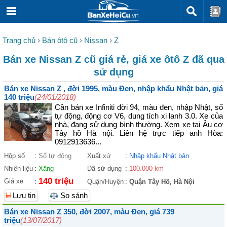
Trang chủ
Bán ôtô cũ
Nissan
Z
Bán xe Nissan Z cũ giá rẻ, giá xe ôtô Z đã qua
sử dụng
Bán xe Nissan Z , đời 1995, màu Đen, nhập khẩu Nhật bản, giá
140 triệu
(24/01/2018)
Cần bán xe Infiniti đời 94, màu đen, nhập Nhật, số
tự động, động cơ V6, dung tích xi lanh 3.0. Xe của
nhà, đang sử dụng bình thường. Xem xe tại Âu cơ
Tây hồ Hà nội. Liên hệ trực tiếp anh Hòa:
0912913636...
Hộp số
:
Số tự động
Xuất xứ
:
Nhập khẩu Nhật bản
Nhiên liệu
:
Xăng
Đã sử dụng
:
100.000 km
140 triệu
Giá xe
:
Quận/Huyện
:
Quận Tây Hồ
,
Hà Nội
Lưu tin
So sánh
Bán xe Nissan Z 350, đời 2007, màu Đen, giá 739
triệu
(13/07/2017)