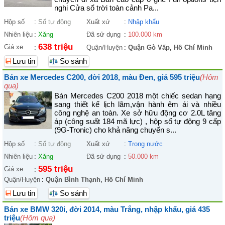
nghi Cửa sổ trời toàn cảnh Pa...
Hộp số
:
Số tự động
Xuất xứ
:
Nhập khẩu
Nhiên liệu
:
Xăng
Đã sử dụng
:
100.000 km
638 triệu
Giá xe
:
Quận/Huyện
:
Quận Gò Vấp
,
Hồ Chí Minh
Lưu tin
So sánh
Bán xe Mercedes C200, đời 2018, màu Đen, giá 595 triệu
(Hôm
qua)
Bán Mercedes C200 2018 một chiếc sedan hạng
sang thiết kế lịch lãm,vận hành êm ái và nhiều
công nghệ an toàn. Xe sở hữu động cơ 2.0L tăng
áp (công suất 184 mã lực) , hộp số tự động 9 cấp
(9G-Tronic) cho khả năng chuyển s...
Hộp số
:
Số tự động
Xuất xứ
:
Trong nước
Nhiên liệu
:
Xăng
Đã sử dụng
:
50.000 km
595 triệu
Giá xe
:
Quận/Huyện
:
Quận Bình Thạnh
,
Hồ Chí Minh
Lưu tin
So sánh
Bán xe BMW 320i, đời 2014, màu Trắng, nhập khẩu, giá 435
triệu
(Hôm qua)