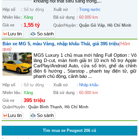
khoang nội thất siêu sang trọng,...
Hộp số
:
Số tự động
Xuất xứ
:
Trong nước
Nhiên liệu
:
Xăng
Đã sử dụng
:
60.000 km
1,55 tỷ
Giá xe
:
Quận/Huyện
:
Quận Gò Vấp
,
Hồ Chí Minh
Lưu tin
So sánh
Bán xe MG 5, màu Vàng, nhập khẩu Thái, giá 395 triệu
(Hôm
qua)
MG5 Luxury 1 chủ mua mới hãng Full Option : Vô
lăng D-cut, màn hình giải trí 10 inch hỗ trợ Apple
CarPlay/Android Auto, cửa sổ trời, ghế da chỉnh
điện 6 hướng , Starstop , phanh tay điện tử, giữ
phanh chủ động, cảnh báo ...
Hộp số
:
Số tự động
Xuất xứ
:
Nhập khẩu
Nhiên liệu
:
Xăng
Đã sử dụng
:
60.000 km
395 triệu
Giá xe
:
Quận/Huyện
:
Quận Bình Thạnh
,
Hồ Chí Minh
Lưu tin
So sánh
Tìm mua xe Peugeot 206 cũ