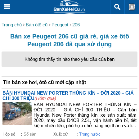
Trang chủ
Bán ôtô cũ
Peugeot
206
Bán xe Peugeot 206 cũ giá rẻ, giá xe ôtô
Peugeot 206 đã qua sử dụng
Không tìm thấy tin nào theo yêu cầu của bạn
Tin bán xe hơi, ôtô cũ mới cập nhật
BÁN HYUNDAI NEW PORTER THÙNG KÍN – ĐỜI 2020 – GIÁ
CHỈ 300 TRIỆU
(Hôm qua)
BÁN HYUNDAI NEW PORTER THÙNG KÍN –
ĐỜI 2020 – GIÁ CHỈ 300 TRIỆU - Cần bán
Hyundai New Porter thùng kín, xe sản xuất năm
2020, máy dầu D4CB 2.5L, vận hành bền bỉ, tiết
kiệm nhiên liệu, phù hợp chở hàng nội thành và li...
Hộp số
:
Số sàn
Xuất xứ
:
Trong nước