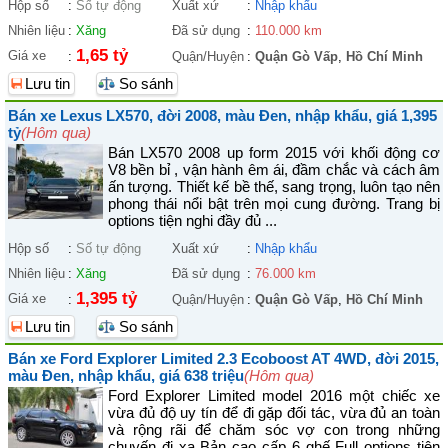
Hộp số
:
Số tự động
Xuất xứ
:
Nhập khẩu
Nhiên liệu
:
Xăng
Đã sử dụng
:
110.000 km
1,65 tỷ
Giá xe
:
Quận/Huyện
:
Quận Gò Vấp
,
Hồ Chí Minh
Lưu tin
So sánh
Bán xe Lexus LX570, đời 2008, màu Đen, nhập khẩu, giá 1,395
tỷ
(Hôm qua)
Bán LX570 2008 up form 2015 với khối động cơ
V8 bền bỉ , vận hành êm ái, đầm chắc và cách âm
ấn tượng. Thiết kế bề thế, sang trọng, luôn tạo nên
phong thái nổi bật trên mọi cung đường. Trang bị
options tiện nghi đầy đủ ...
Hộp số
:
Số tự động
Xuất xứ
:
Nhập khẩu
Nhiên liệu
:
Xăng
Đã sử dụng
:
76.000 km
1,395 tỷ
Giá xe
:
Quận/Huyện
:
Quận Gò Vấp
,
Hồ Chí Minh
Lưu tin
So sánh
Bán xe Ford Explorer Limited 2.3 Ecoboost AT 4WD, đời 2015,
màu Đen, nhập khẩu, giá 638 triệu
(Hôm qua)
Ford Explorer Limited model 2016 một chiếc xe
vừa đủ độ uy tín để đi gặp đối tác, vừa đủ an toàn
và rộng rãi để chăm sóc vợ con trong những
chuyến đi xa Bản cao cấp 6 ghế Full options tiện