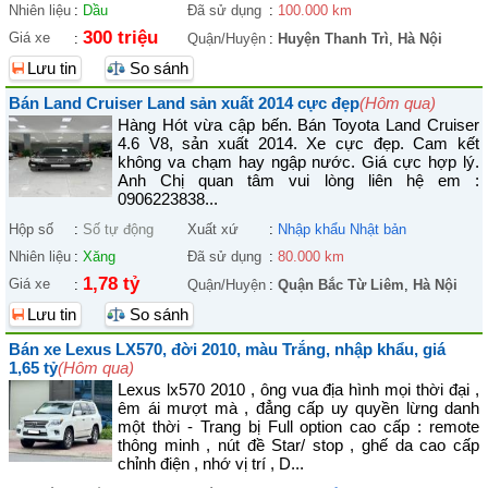
Nhiên liệu
:
Dầu
Đã sử dụng
:
100.000 km
300 triệu
Giá xe
:
Quận/Huyện
:
Huyện Thanh Trì
,
Hà Nội
Lưu tin
So sánh
Bán Land Cruiser Land sản xuất 2014 cực đẹp
(Hôm qua)
Hàng Hót vừa cập bến. Bán Toyota Land Cruiser
4.6 V8, sản xuất 2014. Xe cực đẹp. Cam kết
không va chạm hay ngập nước. Giá cực hợp lý.
Anh Chị quan tâm vui lòng liên hệ em :
0906223838...
Hộp số
:
Số tự động
Xuất xứ
:
Nhập khẩu Nhật bản
Nhiên liệu
:
Xăng
Đã sử dụng
:
80.000 km
1,78 tỷ
Giá xe
:
Quận/Huyện
:
Quận Bắc Từ Liêm
,
Hà Nội
Lưu tin
So sánh
Bán xe Lexus LX570, đời 2010, màu Trắng, nhập khẩu, giá
1,65 tỷ
(Hôm qua)
Lexus lx570 2010 , ông vua địa hình mọi thời đại ,
êm ái mượt mà , đẳng cấp uy quyền lừng danh
một thời - Trang bị Full option cao cấp : remote
thông minh , nút đề Star/ stop , ghế da cao cấp
chỉnh điện , nhớ vị trí , D...