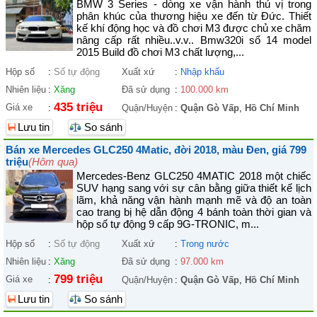
BMW 3 Series - dòng xe vận hành thú vị trong
phân khúc của thương hiệu xe đến từ Đức. Thiết
kế khí động học và đồ chơi M3 được chủ xe chăm
nâng cấp rất nhiều..v.v.. Bmw320i sổ 14 model
2015 Build đồ chơi M3 chất lượng,...
Hộp số
:
Số tự động
Xuất xứ
:
Nhập khẩu
Nhiên liệu
:
Xăng
Đã sử dụng
:
100.000 km
435 triệu
Giá xe
:
Quận/Huyện
:
Quận Gò Vấp
,
Hồ Chí Minh
Lưu tin
So sánh
Bán xe Mercedes GLC250 4Matic, đời 2018, màu Đen, giá 799
triệu
(Hôm qua)
Mercedes-Benz GLC250 4MATIC 2018 một chiếc
SUV hạng sang với sự cân bằng giữa thiết kế lịch
lãm, khả năng vận hành mạnh mẽ và độ an toàn
cao trang bị hệ dẫn động 4 bánh toàn thời gian và
hộp số tự động 9 cấp 9G-TRONIC, m...
Hộp số
:
Số tự động
Xuất xứ
:
Trong nước
Nhiên liệu
:
Xăng
Đã sử dụng
:
97.000 km
799 triệu
Giá xe
:
Quận/Huyện
:
Quận Gò Vấp
,
Hồ Chí Minh
Lưu tin
So sánh