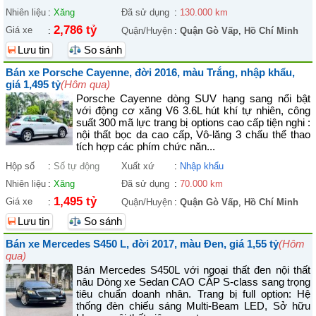
Nhiên liệu
:
Xăng
Đã sử dụng
:
130.000 km
2,786 tỷ
Giá xe
:
Quận/Huyện
:
Quận Gò Vấp
,
Hồ Chí Minh
Lưu tin
So sánh
Bán xe Porsche Cayenne, đời 2016, màu Trắng, nhập khẩu,
giá 1,495 tỷ
(Hôm qua)
Porsche Cayenne dòng SUV hạng sang nổi bật
với động cơ xăng V6 3.6L hút khí tự nhiên, công
suất 300 mã lực trang bị options cao cấp tiện nghi :
nội thất bọc da cao cấp, Vô-lăng 3 chấu thể thao
tích hợp các phím chức năn...
Hộp số
:
Số tự động
Xuất xứ
:
Nhập khẩu
Nhiên liệu
:
Xăng
Đã sử dụng
:
70.000 km
1,495 tỷ
Giá xe
:
Quận/Huyện
:
Quận Gò Vấp
,
Hồ Chí Minh
Lưu tin
So sánh
Bán xe Mercedes S450 L, đời 2017, màu Đen, giá 1,55 tỷ
(Hôm
qua)
Bán Mercedes S450L với ngoại thất đen nội thất
nâu Dòng xe Sedan CAO CẤP S-class sang trọng
tiêu chuẩn doanh nhân. Trang bị full option: Hệ
thống đèn chiếu sáng Multi-Beam LED, Sở hữu