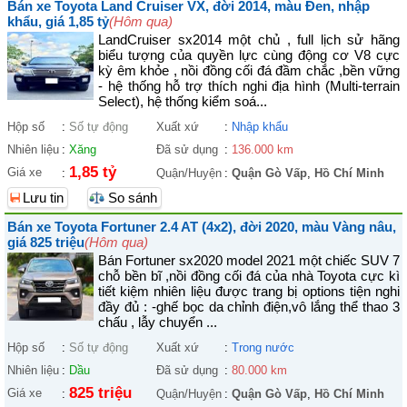
Bán xe Toyota Land Cruiser VX, đời 2014, màu Đen, nhập
khẩu, giá 1,85 tỷ
(Hôm qua)
LandCruiser sx2014 một chủ , full lịch sử hãng
biểu tượng của quyền lực cùng động cơ V8 cực
kỳ êm khỏe , nồi đồng cối đá đầm chắc ,bền vững
- hệ thống hỗ trợ thích nghi địa hình (Multi-terrain
Select), hệ thống kiểm soá...
Hộp số
:
Số tự động
Xuất xứ
:
Nhập khẩu
Nhiên liệu
:
Xăng
Đã sử dụng
:
136.000 km
1,85 tỷ
Giá xe
:
Quận/Huyện
:
Quận Gò Vấp
,
Hồ Chí Minh
Lưu tin
So sánh
Bán xe Toyota Fortuner 2.4 AT (4x2), đời 2020, màu Vàng nâu,
giá 825 triệu
(Hôm qua)
Bán Fortuner sx2020 model 2021 một chiếc SUV 7
chỗ bền bĩ ,nồi đồng cối đá của nhà Toyota cực kì
tiết kiệm nhiên liệu được trang bị options tiện nghi
đầy đủ : -ghế bọc da chỉnh điện,vô lắng thể thao 3
chấu , lẫy chuyển ...
Hộp số
:
Số tự động
Xuất xứ
:
Trong nước
Nhiên liệu
:
Dầu
Đã sử dụng
:
80.000 km
825 triệu
Giá xe
:
Quận/Huyện
:
Quận Gò Vấp
,
Hồ Chí Minh