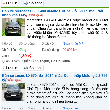
Lưu tin
So sánh
Bán xe Mercedes GLE400 4Matic Coupe, đời 2017, màu Nâu,
nhập khẩu Mỹ
(Hôm qua)
Mercedes GLE400 4Matic Coupe model 2018 Một
chủ mua mới sử dụng đến hiện tại. Nhập Mỹ tiêu
chuẩn Châu Âu, trang bị tiện nghi & hiện đại. Trang
bị: - Điều khiển DYNAMIC tùy chọn chế độ lái &
Hệ thống lái Direct-Steer -...
Hộp số
:
Số tự động
Xuất xứ
:
Nhập khẩu Mỹ
Nhiên liệu
:
Xăng
Đã sử dụng
:
90.000 km
1,39 tỷ
Giá xe
:
Quận/Huyện
:
Quận Bình Thạnh
,
Hồ Chí Minh
Lưu tin
So sánh
Bán xe Lexus LX570, đời 2014, màu Đen, nhập khẩu, giá 2,786
tỷ
(Hôm qua)
Lexus LX570 2014 chuyên cơ Mặt Đất phong cách
Chủ Tịch. Một chiếc SUV hạng sang cỡ lớn cân
được hết tất cả nhu cầu, độ cách âm tuyệt vời, sử
dụng động cơ V8 5.7L mạnh mẽ, không gian nội
thất rộng rãi cùng nhiều trang ...
Hộp số
:
Số tự động
Xuất xứ
:
Nhập khẩu