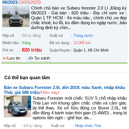
06/2023
(19/05/2025)
Chính chủ bán xe Subaru forester 2.0 LI ,Đăng ký
06/2023 - Giá bán : 820 triệu - Địa chỉ xem xe :
Quận 1 TP HCM - Xe màu nâu , chính chủ ,xe đẹp
chắc khoẻ, ko lỗi, ko đâm đụng ko ngập nước ,bảo
dưỡng định kỳ chín...
Hộp số
:
Số tự động
Xuất xứ
:
Trong nước
Nhiên liệu
:
Xăng
Đã sử dụng
:
13.000 km
820 triệu
Giá xe
:
Quận/Huyện
:
Quận 1, Hồ Chí Minh
Lưu tin
So sánh
Có thể bạn quan tâm
Bán xe Subaru Forester 2.0i, đời 2019, màu Xanh, nhập khẩu
Thái, giá 586 triệu
(Hôm nay)
Subaru Forester một chiếc SUV 5 chỗ nhập khẩu
Thái Lan với khung gầm chắc chắn và cảm giác
lái thể thao. Xe sở hữu động cơ Boxer 2.0L, hệ
dẫn động 4 bánh toàn thời gian (S-AWD) , trang bị
options tiện nghi : -ghế bọc da...
Hộp số
:
Số tự động
Xuất xứ
:
Nhập khẩu Thái