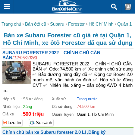
Trang chủ
Bán ôtô cũ
Subaru
Forester
Hồ Chí Minh
Quận 1
Bán xe Subaru Forester cũ giá rẻ tại Quận 1,
Hồ Chí Minh, xe ôtô Forester đã qua sử dụng
SUBARU FORESTER 2022 – CHÍNH CHỦ CẦN
BÁN
(12/05/2026)
SUBARU FORESTER 2022 – CHÍNH CHỦ CẦN
BÁN ✅ Odo: 74.500 km ✅ Xe chính chủ sử dụng
✅ Bảo dưỡng hãng đầy đủ ✅ Động cơ Boxer 2.0
mạnh mẽ, vận hành ổn định ✅ Hộp số tự động
CVT ✅ Nhiên liệu xăng – dẫn động AWD 4 bánh
to...
Hộp số
:
Số tự động
Xuất xứ
:
Trong nước
Nhiên liệu
:
Xăng
Đã sử dụng
:
74.500 km
590 triệu
Giá xe
:
Quận/Huyện
:
Quận 1, Hồ Chí Minh
Lưu tin
So sánh
Chính chủ bán xe Subaru forester 2.0 LI ,Đăng ký