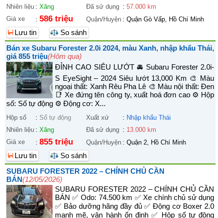
Nhiên liệu
:
Xăng
Đã sử dụng
:
57.000 km
586 triệu
Giá xe
:
Quận/Huyện
:
Quận Gò Vấp, Hồ Chí Minh
Lưu tin
So sánh
Bán xe Subaru Forester 2.0i 2024, màu Xanh, nhập khẩu Thái,
giá 855 triệu
(Hôm qua)
ĐỈNH CAO SIÊU LƯỚT 🚘 Subaru Forester 2.0i-
S EyeSight – 2024 Siêu lướt 13,000 Km 🎨 Màu
ngoại thất: Xanh Rêu Pha Lê 🎨 Màu nội thất: Đen
📑 Xe đứng tên công ty, xuất hoá đơn cao ⚙️ Hộp
số: Số tự động ⚙️ Động cơ: X...
Hộp số
:
Số tự động
Xuất xứ
:
Nhập khẩu Thái
Nhiên liệu
:
Xăng
Đã sử dụng
:
13.000 km
855 triệu
Giá xe
:
Quận/Huyện
:
Quận 2, Hồ Chí Minh
Lưu tin
So sánh
SUBARU FORESTER 2022 – CHÍNH CHỦ CẦN
BÁN
(12/05/2026)
SUBARU FORESTER 2022 – CHÍNH CHỦ CẦN
BÁN ✅ Odo: 74.500 km ✅ Xe chính chủ sử dụng
✅ Bảo dưỡng hãng đầy đủ ✅ Động cơ Boxer 2.0
mạnh mẽ, vận hành ổn định ✅ Hộp số tự động