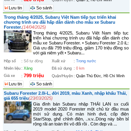
Lưu tin
So sánh
Trong tháng 4/2025, Subaru Việt Nam tiếp tục triển khai
chương trình ưu đãi hấp dẫn dành cho mẫu xe Subaru
Forester.
(14/04/2025)
Trong tháng 4/2025, Subaru Việt Nam tiếp tục
triển khai chương trình ưu đãi hấp dẫn dành cho
mẫu xe Subaru Forester. • Subaru Forester 2.0 iL:
Giá ưu đãi 799 triệu đồng, giảm 170 triệu đồng so
với giá niêm yết • Subaru...
Hộp số
:
Số tự động
Xuất xứ
:
Trong nước
Nhiên liệu
:
Xăng
Đã sử dụng
:
0 km
799 triệu
Giá xe
:
Quận/Huyện
:
Quận Thủ Đức, Hồ Chí Minh
Lưu tin
So sánh
Subaru Forester 2.0i-L, đời 2019, màu Xanh, nhập khẩu Thái,
giá 655 triệu
(23/03/2025)
Gia đình bán Subaru nhập THÁI LAN sx cuối
2019 model 2020 Forester một chủ từ đầu mua
mới sử dụng. Có màn hình dvd, cốp điện
Star/Stop, ghế chỉnh điện, ..v.v..Dòng này bền bỉ
rộng rãi an toàn thì vô đối rồi . Còn đẹp và ...