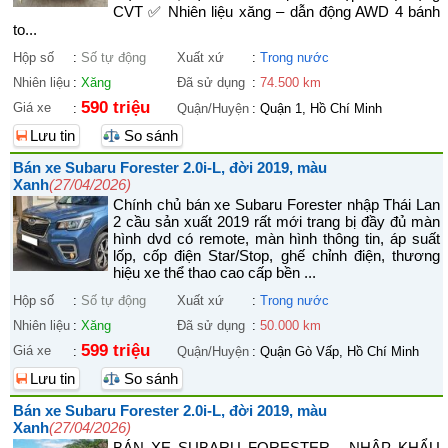
CVT ✅ Nhiên liệu xăng – dẫn động AWD 4 bánh
to...
Hộp số
:
Số tự động
Xuất xứ
:
Trong nước
Nhiên liệu
:
Xăng
Đã sử dụng
:
74.500 km
590 triệu
Giá xe
:
Quận/Huyện
:
Quận 1, Hồ Chí Minh
Lưu tin
So sánh
Bán xe Subaru Forester 2.0i-L, đời 2019, màu
Xanh
(27/04/2026)
Chính chủ bán xe Subaru Forester nhập Thái Lan
2 cầu sản xuất 2019 rất mới trang bị đầy đủ màn
hình dvd có remote, màn hình thông tin, áp suất
lốp, cốp điện Star/Stop, ghế chỉnh điện, thương
hiệu xe thể thao cao cấp bền ...
Hộp số
:
Số tự động
Xuất xứ
:
Trong nước
Nhiên liệu
:
Xăng
Đã sử dụng
:
50.000 km
599 triệu
Giá xe
:
Quận/Huyện
:
Quận Gò Vấp, Hồ Chí Minh
Lưu tin
So sánh
Bán xe Subaru Forester 2.0i-L, đời 2019, màu
Xanh
(27/04/2026)
BÁN XE SUBARU FORESTER - NHẬP KHẨU