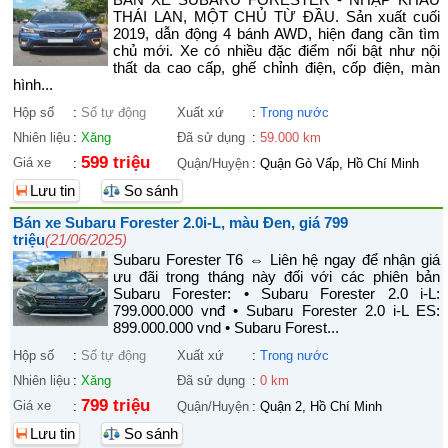
THÁI LAN, MỘT CHỦ TỪ ĐẦU. Sản xuất cuối
2019, dẫn động 4 bánh AWD, hiện đang cần tìm
chủ mới. Xe có nhiều đặc điểm nổi bật như nội
thất da cao cấp, ghế chỉnh điện, cốp điện, màn
hình...
Hộp số
:
Số tự động
Xuất xứ
:
Trong nước
Nhiên liệu
:
Xăng
Đã sử dụng
:
59.000 km
599 triệu
Giá xe
:
Quận/Huyện
:
Quận Gò Vấp, Hồ Chí Minh
Lưu tin
So sánh
Bán xe Subaru Forester 2.0i-L, màu Đen, giá 799
triệu
(21/06/2025)
Subaru Forester T6 ⇔ Liên hệ ngay để nhận giá
ưu đãi trong tháng này đối với các phiên bản
Subaru Forester: • Subaru Forester 2.0 i-L:
799.000.000 vnđ • Subaru Forester 2.0 i-L ES:
899.000.000 vnd • Subaru Forest...
Hộp số
:
Số tự động
Xuất xứ
:
Trong nước
Nhiên liệu
:
Xăng
Đã sử dụng
:
0 km
799 triệu
Giá xe
:
Quận/Huyện
:
Quận 2, Hồ Chí Minh
Lưu tin
So sánh