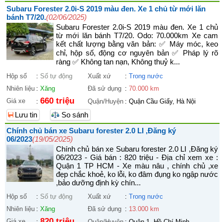
Subaru Forester 2.0i-S 2019 màu đen. Xe 1 chủ từ mới lăn
bánh T7/20.
(02/06/2025)
Subaru Forester 2.0i-S 2019 màu đen. Xe 1 chủ
từ mới lăn bánh T7/20. Odo: 70.000km Xe cam
kết chất lượng bằng văn bản: ✅ Máy móc, keo
chỉ, hộp số, động cơ nguyên bản ✅ Pháp lý rõ
ràng ✅ Không tan nạn, Không thuỷ k...
Hộp số
:
Số tự động
Xuất xứ
:
Trong nước
Nhiên liệu
:
Xăng
Đã sử dụng
:
70.000 km
660 triệu
Giá xe
:
Quận/Huyện
:
Quận Cầu Giấy, Hà Nội
Lưu tin
So sánh
Chính chủ bán xe Subaru forester 2.0 LI ,Đăng ký
06/2023
(19/05/2025)
Chính chủ bán xe Subaru forester 2.0 LI ,Đăng ký
06/2023 - Giá bán : 820 triệu - Địa chỉ xem xe :
Quận 1 TP HCM - Xe màu nâu , chính chủ ,xe
đẹp chắc khoẻ, ko lỗi, ko đâm đụng ko ngập nước
,bảo dưỡng định kỳ chín...
Hộp số
:
Số tự động
Xuất xứ
:
Trong nước
Nhiên liệu
:
Xăng
Đã sử dụng
:
13.000 km
820 triệu
Giá xe
:
Quận/Huyện
:
Quận 1, Hồ Chí Minh