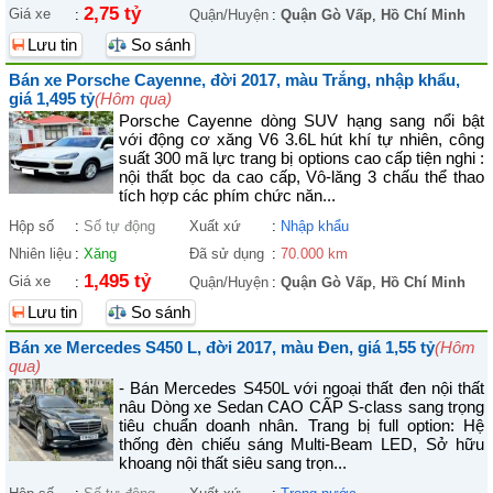
2,75 tỷ
Giá xe
:
Quận/Huyện
:
Quận Gò Vấp
,
Hồ Chí Minh
Lưu tin
So sánh
Bán xe Porsche Cayenne, đời 2017, màu Trắng, nhập khẩu,
giá 1,495 tỷ
(Hôm qua)
Porsche Cayenne dòng SUV hạng sang nổi bật
với động cơ xăng V6 3.6L hút khí tự nhiên, công
suất 300 mã lực trang bị options cao cấp tiện nghi :
nội thất bọc da cao cấp, Vô-lăng 3 chấu thể thao
tích hợp các phím chức năn...
Hộp số
:
Số tự động
Xuất xứ
:
Nhập khẩu
Nhiên liệu
:
Xăng
Đã sử dụng
:
70.000 km
1,495 tỷ
Giá xe
:
Quận/Huyện
:
Quận Gò Vấp
,
Hồ Chí Minh
Lưu tin
So sánh
Bán xe Mercedes S450 L, đời 2017, màu Đen, giá 1,55 tỷ
(Hôm
qua)
- Bán Mercedes S450L với ngoại thất đen nội thất
nâu Dòng xe Sedan CAO CẤP S-class sang trọng
tiêu chuẩn doanh nhân. Trang bị full option: Hệ
thống đèn chiếu sáng Multi-Beam LED, Sở hữu
khoang nội thất siêu sang trọn...