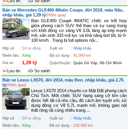
Lưu tin
So sánh
Bán xe Mercedes GLE400 4Matic Coupe, đời 2018, màu Nâu,
nhập khẩu, giá 1,29 tỷ
(Hôm qua)
Bán GLE400 Coupé 4MATIC chiếc xe kết hợp
giữa phong cách SUV thể thao và sự sang trọng
với khối động cơ xăng V6 3.0L tăng áp kép mạnh
mẽ, sản sinh 333 mã lực và khả năng bứt tốc từ 0-
100 km/h . Trang bị full options nội...
Hộp số
:
Số tự động
Xuất xứ
:
Nhập khẩu
Nhiên liệu
:
Xăng
Đã sử dụng
:
91.000 km
1,29 tỷ
Giá xe
:
Quận/Huyện
:
Quận Gò Vấp
,
Hồ Chí Minh
Lưu tin
So sánh
Bán xe Lexus LX570, đời 2014, màu Đen, nhập khẩu, giá 2,75
tỷ
(Hôm qua)
Lexus LX570 2014 chuyên cơ Mặt Đất phong cách
Chủ Tịch. Một chiếc SUV hạng sang cỡ lớn cân
được hết tất cả nhu cầu, độ cách âm tuyệt vời, sử
dụng động cơ V8 5.7L mạnh mẽ, không gian nội
thất rộng rãi cùng nhiều trang ...
Hộp số
:
Số tự động
Xuất xứ
:
Nhập khẩu
Nhiên liệu
:
Xăng
Đã sử dụng
:
130.000 km