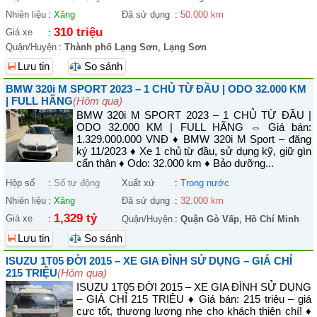
Nhiên liệu
:
Xăng
Đã sử dụng
:
50.000 km
310 triệu
Giá xe
:
Quận/Huyện
:
Thành phố Lạng Sơn
,
Lạng Sơn
Lưu tin
So sánh
BMW 320i M SPORT 2023 – 1 CHỦ TỪ ĐẦU | ODO 32.000 KM
| FULL HÃNG
(Hôm qua)
BMW 320i M SPORT 2023 – 1 CHỦ TỪ ĐẦU |
ODO 32.000 KM | FULL HÃNG ⇔ Giá bán:
1.329.000.000 VNĐ ♦ BMW 320i M Sport – đăng
ký 11/2023 ♦ Xe 1 chủ từ đầu, sử dụng kỹ, giữ gìn
cẩn thận ♦ Odo: 32.000 km ♦ Bảo dưỡng...
Hộp số
:
Số tự động
Xuất xứ
:
Trong nước
Nhiên liệu
:
Xăng
Đã sử dụng
:
32.000 km
1,329 tỷ
Giá xe
:
Quận/Huyện
:
Quận Gò Vấp
,
Hồ Chí Minh
Lưu tin
So sánh
ISUZU 1T05 ĐỜI 2015 – XE GIA ĐÌNH SỬ DỤNG – GIÁ CHỈ
215 TRIỆU
(Hôm qua)
ISUZU 1T05 ĐỜI 2015 – XE GIA ĐÌNH SỬ DỤNG
– GIÁ CHỈ 215 TRIỆU ♦ Giá bán: 215 triệu – giá
cực tốt, thương lượng nhẹ cho khách thiện chí! ♦