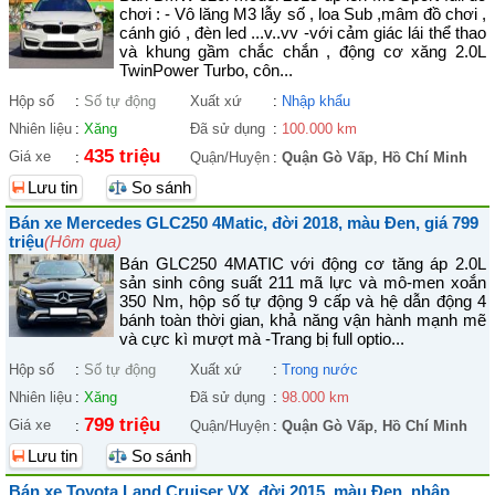
chơi : - Vô lăng M3 lẫy số , loa Sub ,mâm đồ chơi ,
cánh gió , đèn led ...v..vv -với cảm giác lái thể thao
và khung gầm chắc chắn , động cơ xăng 2.0L
TwinPower Turbo, côn...
Hộp số
:
Số tự động
Xuất xứ
:
Nhập khẩu
Nhiên liệu
:
Xăng
Đã sử dụng
:
100.000 km
435 triệu
Giá xe
:
Quận/Huyện
:
Quận Gò Vấp
,
Hồ Chí Minh
Lưu tin
So sánh
Bán xe Mercedes GLC250 4Matic, đời 2018, màu Đen, giá 799
triệu
(Hôm qua)
Bán GLC250 4MATIC với động cơ tăng áp 2.0L
sản sinh công suất 211 mã lực và mô-men xoắn
350 Nm, hộp số tự động 9 cấp và hệ dẫn động 4
bánh toàn thời gian, khả năng vận hành mạnh mẽ
và cực kì mượt mà -Trang bị full optio...
Hộp số
:
Số tự động
Xuất xứ
:
Trong nước
Nhiên liệu
:
Xăng
Đã sử dụng
:
98.000 km
799 triệu
Giá xe
:
Quận/Huyện
:
Quận Gò Vấp
,
Hồ Chí Minh
Lưu tin
So sánh
Bán xe Toyota Land Cruiser VX, đời 2015, màu Đen, nhập