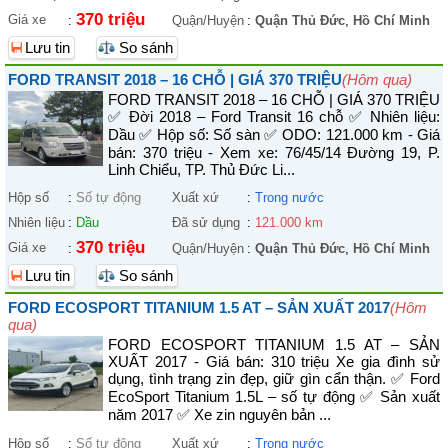
370 triệu
Giá xe
:
Quận/Huyện
:
Quận Thủ Đức
,
Hồ Chí Minh
Lưu tin
So sánh
FORD TRANSIT 2018 – 16 CHỖ | GIÁ 370 TRIỆU
(Hôm qua)
FORD TRANSIT 2018 – 16 CHỖ | GIÁ 370 TRIỆU
✅ Đời 2018 – Ford Transit 16 chỗ ✅ Nhiên liệu:
Dầu ✅ Hộp số: Số sàn ✅ ODO: 121.000 km - Giá
bán: 370 triệu - Xem xe: 76/45/14 Đường 19, P.
Linh Chiểu, TP. Thủ Đức Li...
Hộp số
:
Số tự động
Xuất xứ
:
Trong nước
Nhiên liệu
:
Dầu
Đã sử dụng
:
121.000 km
370 triệu
Giá xe
:
Quận/Huyện
:
Quận Thủ Đức
,
Hồ Chí Minh
Lưu tin
So sánh
FORD ECOSPORT TITANIUM 1.5 AT – SẢN XUẤT 2017
(Hôm
qua)
FORD ECOSPORT TITANIUM 1.5 AT – SẢN
XUẤT 2017 - Giá bán: 310 triệu Xe gia đình sử
dụng, tình trạng zin đẹp, giữ gìn cẩn thận. ✅ Ford
EcoSport Titanium 1.5L – số tự động ✅ Sản xuất
năm 2017 ✅ Xe zin nguyên bản ...
Hộp số
:
Số tự động
Xuất xứ
:
Trong nước