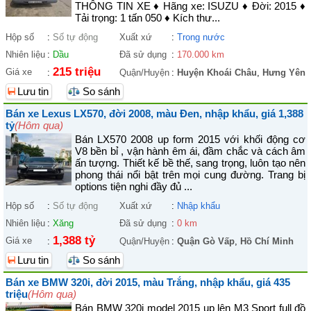
THÔNG TIN XE ♦ Hãng xe: ISUZU ♦ Đời: 2015 ♦
Tải trọng: 1 tấn 050 ♦ Kích thư...
Hộp số
:
Số tự động
Xuất xứ
:
Trong nước
Nhiên liệu
:
Dầu
Đã sử dụng
:
170.000 km
215 triệu
Giá xe
:
Quận/Huyện
:
Huyện Khoái Châu
,
Hưng Yên
Lưu tin
So sánh
Bán xe Lexus LX570, đời 2008, màu Đen, nhập khẩu, giá 1,388
tỷ
(Hôm qua)
Bán LX570 2008 up form 2015 với khối động cơ
V8 bền bỉ , vận hành êm ái, đầm chắc và cách âm
ấn tượng. Thiết kế bề thế, sang trọng, luôn tạo nên
phong thái nổi bật trên mọi cung đường. Trang bị
options tiện nghi đầy đủ ...
Hộp số
:
Số tự động
Xuất xứ
:
Nhập khẩu
Nhiên liệu
:
Xăng
Đã sử dụng
:
0 km
1,388 tỷ
Giá xe
:
Quận/Huyện
:
Quận Gò Vấp
,
Hồ Chí Minh
Lưu tin
So sánh
Bán xe BMW 320i, đời 2015, màu Trắng, nhập khẩu, giá 435
triệu
(Hôm qua)
Bán BMW 320i model 2015 up lên M3 Sport full đồ