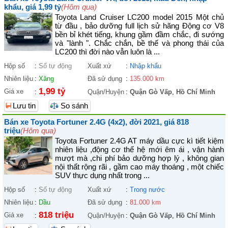
khẩu, giá 1,99 tỷ
(Hôm qua)
Toyota Land Cruiser LC200 model 2015 Một chủ
từ đầu , bảo dưỡng full lịch sử hãng Động cơ V8
bền bỉ khét tiếng, khung gầm đầm chắc, đi sướng
và "lành ". Chắc chắn, bề thế và phong thái của
LC200 thì đời nào vẫn luôn là ...
Hộp số
:
Số tự động
Xuất xứ
:
Nhập khẩu
Nhiên liệu
:
Xăng
Đã sử dụng
:
135.000 km
1,99 tỷ
Giá xe
:
Quận/Huyện
:
Quận Gò Vấp
,
Hồ Chí Minh
Lưu tin
So sánh
Bán xe Toyota Fortuner 2.4G (4x2), đời 2021, giá 818
triệu
(Hôm qua)
Toyota Fortuner 2.4G AT máy dầu cực kì tiết kiệm
nhiên liệu ,động cơ thế hệ mới êm ái , vận hành
mượt mà ,chi phí bảo dưỡng hợp lý , không gian
nội thất rộng rãi , gầm cao máy thoáng , một chiếc
SUV thực dụng nhất trong ...
Hộp số
:
Số tự động
Xuất xứ
:
Trong nước
Nhiên liệu
:
Dầu
Đã sử dụng
:
81.000 km
818 triệu
Giá xe
:
Quận/Huyện
:
Quận Gò Vấp
,
Hồ Chí Minh