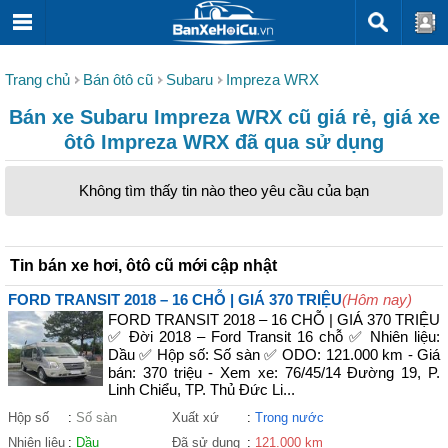
Trang chủ
Bán ôtô cũ
Subaru
Impreza WRX
Bán xe Subaru Impreza WRX cũ giá rẻ, giá xe
ôtô Impreza WRX đã qua sử dụng
Không tìm thấy tin nào theo yêu cầu của bạn
Tin bán xe hơi, ôtô cũ mới cập nhật
FORD TRANSIT 2018 – 16 CHỖ | GIÁ 370 TRIỆU
(Hôm nay)
FORD TRANSIT 2018 – 16 CHỖ | GIÁ 370 TRIỆU
✅ Đời 2018 – Ford Transit 16 chỗ ✅ Nhiên liệu:
Dầu ✅ Hộp số: Số sàn ✅ ODO: 121.000 km - Giá
bán: 370 triệu - Xem xe: 76/45/14 Đường 19, P.
Linh Chiểu, TP. Thủ Đức Li...
Hộp số
:
Số sàn
Xuất xứ
:
Trong nước
Nhiên liệu
:
Dầu
Đã sử dụng
:
121.000 km