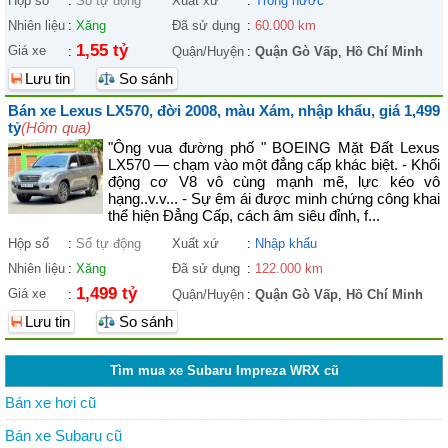
Hộp số
:
Số tự động
Xuất xứ
:
Trong nước
Nhiên liệu
:
Xăng
Đã sử dụng
:
60.000 km
1,55 tỷ
Giá xe
:
Quận/Huyện
:
Quận Gò Vấp
,
Hồ Chí Minh
Lưu tin
So sánh
Bán xe Lexus LX570, đời 2008, màu Xám, nhập khẩu, giá 1,499
tỷ
(Hôm qua)
"Ông vua đường phố " BOEING Mặt Đất Lexus
LX570 — chạm vào một đẳng cấp khác biệt. - Khối
động cơ V8 vô cùng mạnh mẽ, lực kéo vô
hạng..v.v... - Sự êm ái được minh chứng công khai
thể hiện Đẳng Cấp, cách âm siêu đỉnh, f...
Hộp số
:
Số tự động
Xuất xứ
:
Nhập khẩu
Nhiên liệu
:
Xăng
Đã sử dụng
:
122.000 km
1,499 tỷ
Giá xe
:
Quận/Huyện
:
Quận Gò Vấp
,
Hồ Chí Minh
Lưu tin
So sánh
Tìm mua xe Subaru Impreza WRX cũ
Bán xe hơi cũ
Bán xe Subaru cũ