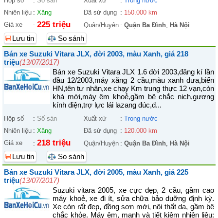
Hộp số
:
Số sàn
Xuất xứ
:
Trong nước
Nhiên liệu
:
Xăng
Đã sử dụng
:
150.000 km
225 triệu
Giá xe
:
Quận/Huyện
:
Quận Ba Đình
,
Hà Nội
Lưu tin
So sánh
Bán xe Suzuki Vitara JLX, đời 2003, màu Xanh, giá 218
triệu
(13/07/2017)
Bán xe Suzuki Vitara JLX 1.6 đời 2003,đăng kí lần
đầu 12/2003,máy xăng 2 cầu,màu xanh dưa,biển
HN,tên tư nhân,xe chạy Km trung thực 12 vạn,còn
khá mới,máy êm khoẻ,gầm bệ chắc nịch,gương
kính điện,trợ lực lái lazang đúc,đ...
Hộp số
:
Số sàn
Xuất xứ
:
Trong nước
Nhiên liệu
:
Xăng
Đã sử dụng
:
120.000 km
218 triệu
Giá xe
:
Quận/Huyện
:
Quận Ba Đình
,
Hà Nội
Lưu tin
So sánh
Bán xe Suzuki Vitara JLX, đời 2005, màu Xanh, giá 225
triệu
(13/07/2017)
Suzuki vitara 2005, xe cực đẹp, 2 cầu, gầm cao
máy khoẻ, xe đi ít, sửa chữa bảo duỡng định kỳ.
Xe còn rất đẹp, đồng sơn mới, nội thất da, gầm bệ
chắc khỏe. Máy êm, mạnh và tiết kiệm nhiên liệu: