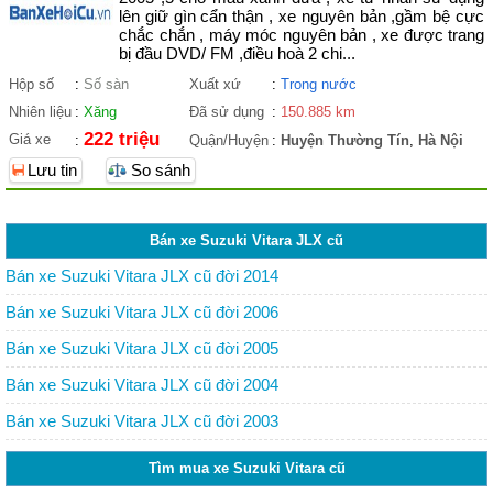
lên giữ gìn cẩn thận , xe nguyên bản ,gầm bệ cực
chắc chắn , máy móc nguyên bản , xe được trang
bị đầu DVD/ FM ,điều hoà 2 chi...
Hộp số
:
Số sàn
Xuất xứ
:
Trong nước
Nhiên liệu
:
Xăng
Đã sử dụng
:
150.885 km
222 triệu
Giá xe
:
Quận/Huyện
:
Huyện Thường Tín
,
Hà Nội
Lưu tin
So sánh
Bán xe Suzuki Vitara JLX cũ
Bán xe Suzuki Vitara JLX cũ đời 2014
Bán xe Suzuki Vitara JLX cũ đời 2006
Bán xe Suzuki Vitara JLX cũ đời 2005
Bán xe Suzuki Vitara JLX cũ đời 2004
Bán xe Suzuki Vitara JLX cũ đời 2003
Tìm mua xe Suzuki Vitara cũ