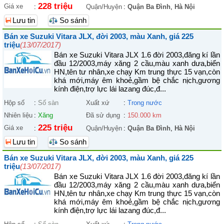
228 triệu
Giá xe
:
Quận/Huyện
:
Quận Ba Đình
,
Hà Nội
Lưu tin
So sánh
Bán xe Suzuki Vitara JLX, đời 2003, màu Xanh, giá 225
triệu
(13/07/2017)
Bán xe Suzuki Vitara JLX 1.6 đời 2003,đăng kí lần
đầu 12/2003,máy xăng 2 cầu,màu xanh dưa,biển
HN,tên tư nhân,xe chạy Km trung thực 15 vạn,còn
khá mới,máy êm khoẻ,gầm bệ chắc nịch,gương
kính điện,trợ lực lái lazang đúc,đ...
Hộp số
:
Số sàn
Xuất xứ
:
Trong nước
Nhiên liệu
:
Xăng
Đã sử dụng
:
150.000 km
225 triệu
Giá xe
:
Quận/Huyện
:
Quận Ba Đình
,
Hà Nội
Lưu tin
So sánh
Bán xe Suzuki Vitara JLX, đời 2003, màu Xanh, giá 225
triệu
(13/07/2017)
Bán xe Suzuki Vitara JLX 1.6 đời 2003,đăng kí lần
đầu 12/2003,máy xăng 2 cầu,màu xanh dưa,biển
HN,tên tư nhân,xe chạy Km trung thực 15 vạn,còn
khá mới,máy êm khoẻ,gầm bệ chắc nịch,gương
kính điện,trợ lực lái lazang đúc,đ...