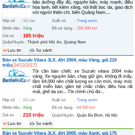
bảo dưỡng đầy đủ, nguyên bản, máy mạnh, điều
hòa lạnh, tiết kiệm xăng, nội thất bọc da, giao dịch
với người thiện chí, biển Quảng Nam....
Hộp số
:
Số sàn
Xuất xứ
:
Trong nước
Nhiên liệu
:
Xăng
Đã sử dụng
:
150.000 km
165 triệu
Giá xe
:
Quận/Huyện
:
Thành phố Hội An
,
Quảng Nam
Lưu tin
So sánh
Bán xe Suzuki Vitara JLX, đời 2004, màu Vàng, giá 210
triệu
(14/12/2017)
Tôi cần bán chiếc xe Suzuki vitara 2004 màu
vàng. Xe nguyên bản, chạy giữ gìn, không đi mấy,
tầm 64,000 nên chất lượng xe còn mới, máy móc
chất miễn bàn, gầm bệ chắc chắn, điều hòa rất
mát, ghế da xịn... Tôi chính chủ đứ...
Hộp số
:
Số sàn
Xuất xứ
:
Trong nước
Nhiên liệu
:
Xăng
Đã sử dụng
:
64.000 km
210 triệu
Giá xe
:
Quận/Huyện
:
Quận Ba Đình
,
Hà Nội
Lưu tin
So sánh
Bán xe Suzuki Vitara JLX, đời 2005, màu Xanh, giá 175