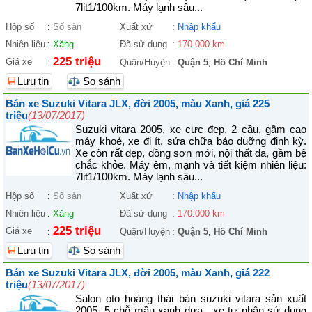
7lit1/100km. Máy lạnh sâu...
Hộp số
:
Số sàn
Xuất xứ
:
Nhập khẩu
Nhiên liệu
:
Xăng
Đã sử dụng
:
170.000 km
225 triệu
Giá xe
:
Quận/Huyện
:
Quận 5
,
Hồ Chí Minh
Lưu tin
So sánh
Bán xe Suzuki Vitara JLX, đời 2005, màu Xanh, giá 225
triệu
(13/07/2017)
Suzuki vitara 2005, xe cực đẹp, 2 cầu, gầm cao
máy khoẻ, xe đi ít, sửa chữa bảo duỡng định kỳ.
Xe còn rất đẹp, đồng sơn mới, nội thất da, gầm bệ
chắc khỏe. Máy êm, mạnh và tiết kiệm nhiên liệu:
7lit1/100km. Máy lạnh sâu...
Hộp số
:
Số sàn
Xuất xứ
:
Nhập khẩu
Nhiên liệu
:
Xăng
Đã sử dụng
:
170.000 km
225 triệu
Giá xe
:
Quận/Huyện
:
Quận 5
,
Hồ Chí Minh
Lưu tin
So sánh
Bán xe Suzuki Vitara JLX, đời 2005, màu Xanh, giá 222
triệu
(13/07/2017)
Salon oto hoàng thái bán suzuki vitara sản xuất
2005 ,5 chỗ mầu xanh dưa , xe tư nhân sử dụng