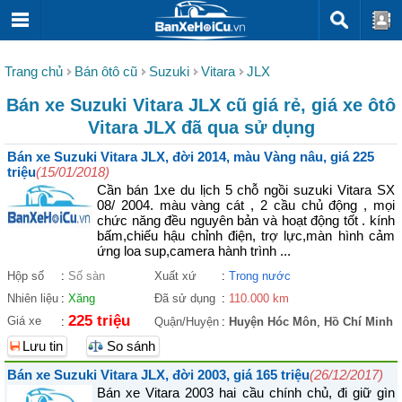
Trang chủ
Bán ôtô cũ
Suzuki
Vitara
JLX
Bán xe Suzuki Vitara JLX cũ giá rẻ, giá xe ôtô
Vitara JLX đã qua sử dụng
Bán xe Suzuki Vitara JLX, đời 2014, màu Vàng nâu, giá 225
triệu
(15/01/2018)
Cần bán 1xe du lịch 5 chỗ ngồi suzuki Vitara SX
08/ 2004. màu vàng cát , 2 cầu chủ động , mọi
chức năng đều nguyên bản và hoạt động tốt . kính
bấm,chiếu hậu chỉnh điện, trợ lực,màn hình cảm
ứng loa sup,camera hành trình ...
Hộp số
:
Số sàn
Xuất xứ
:
Trong nước
Nhiên liệu
:
Xăng
Đã sử dụng
:
110.000 km
225 triệu
Giá xe
:
Quận/Huyện
:
Huyện Hóc Môn
,
Hồ Chí Minh
Lưu tin
So sánh
Bán xe Suzuki Vitara JLX, đời 2003, giá 165 triệu
(26/12/2017)
Bán xe Vitara 2003 hai cầu chính chủ, đi giữ gìn