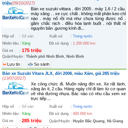
triệu
(09/10/2017)
Bán xe suzuki vittara . đời 2005 . máy 1.6 / 2 cầu.
máy xăng . . xe cực chất . không mất phân keo chỉ
nào . máy nổ rồi mà như chưa từng được nổ .
gầm chắc nịch . điều hòa lạnh buốt . nội thất nỉ
nguyên bản .gương kính đi...
Hộp số
:
Số sàn
Xuất xứ
:
Trong nước
Nhiên liệu
:
Xăng
Đã sử dụng
:
1.200.000 km
175 triệu
Giá xe
:
Quận/Huyện
:
Thành phố Ninh Bình
,
Ninh Bình
Lưu tin
So sánh
Bán xe Suzuki Vitara JLX, đời 2006, màu Xám, giá 285 triệu
(13/07/2017)
Xe công chức đi. Muốn nâng đời xe. Xe rất lành,
xăng ăn ít, 2 cầu. Hàng ngày chỉ đi làm từ cơ quan
về nhà đường nhựa. Bác nào có nhu cầu xem xe
trực tiếp ...
Hộp số
:
Số sàn
Xuất xứ
:
Trong nước
Nhiên liệu
:
Xăng
Đã sử dụng
:
400.000 km
285 triệu
Giá xe
:
Quận/Huyện
:
Huyện Bắc Quang
,
Hà Giang