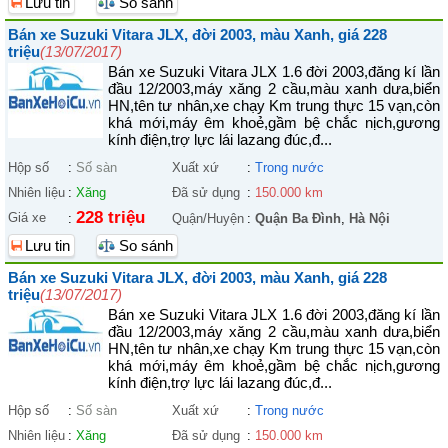
Lưu tin
So sánh
Bán xe Suzuki Vitara JLX, đời 2003, màu Xanh, giá 228
triệu
(13/07/2017)
Bán xe Suzuki Vitara JLX 1.6 đời 2003,đăng kí lần
đầu 12/2003,máy xăng 2 cầu,màu xanh dưa,biển
HN,tên tư nhân,xe chạy Km trung thực 15 vạn,còn
khá mới,máy êm khoẻ,gầm bệ chắc nịch,gương
kính điện,trợ lực lái lazang đúc,đ...
Hộp số
:
Số sàn
Xuất xứ
:
Trong nước
Nhiên liệu
:
Xăng
Đã sử dụng
:
150.000 km
228 triệu
Giá xe
:
Quận/Huyện
:
Quận Ba Đình
,
Hà Nội
Lưu tin
So sánh
Bán xe Suzuki Vitara JLX, đời 2003, màu Xanh, giá 228
triệu
(13/07/2017)
Bán xe Suzuki Vitara JLX 1.6 đời 2003,đăng kí lần
đầu 12/2003,máy xăng 2 cầu,màu xanh dưa,biển
HN,tên tư nhân,xe chạy Km trung thực 15 vạn,còn
khá mới,máy êm khoẻ,gầm bệ chắc nịch,gương
kính điện,trợ lực lái lazang đúc,đ...
Hộp số
:
Số sàn
Xuất xứ
:
Trong nước
Nhiên liệu
:
Xăng
Đã sử dụng
:
150.000 km