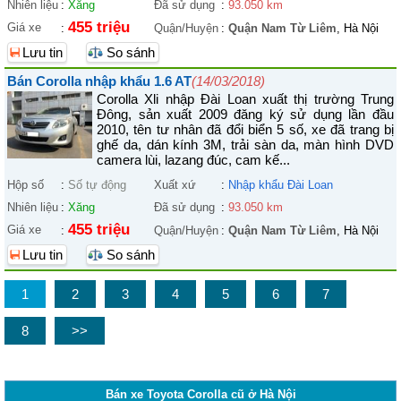
Nhiên liệu
:
Xăng
Đã sử dụng
:
93.050 km
455 triệu
Giá xe
:
Quận/Huyện
:
Quận Nam Từ Liêm
, Hà Nội
Lưu tin
So sánh
Bán Corolla nhập khẩu 1.6 AT
(14/03/2018)
Corolla Xli nhập Đài Loan xuất thị trường Trung
Đông, sản xuất 2009 đăng ký sử dụng lần đầu
2010, tên tư nhân đã đổi biển 5 số, xe đã trang bị
ghế da, dán kính 3M, trải sàn da, màn hình DVD
camera lùi, lazang đúc, cam kế...
Hộp số
:
Số tự động
Xuất xứ
:
Nhập khẩu Đài Loan
Nhiên liệu
:
Xăng
Đã sử dụng
:
93.050 km
455 triệu
Giá xe
:
Quận/Huyện
:
Quận Nam Từ Liêm
, Hà Nội
Lưu tin
So sánh
1
2
3
4
5
6
7
8
>>
Bán xe Toyota Corolla cũ ở Hà Nội