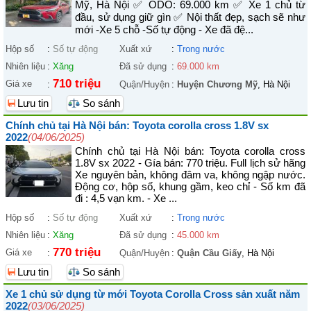
Mỹ, Hà Nội ✅ ODO: 69.000 km ✅ Xe 1 chủ từ
đầu, sử dụng giữ gìn ✅ Nội thất đẹp, sạch sẽ như
mới -Xe 5 chỗ -Số tự động - Xe đã đệ...
Hộp số
:
Số tự động
Xuất xứ
:
Trong nước
Nhiên liệu
:
Xăng
Đã sử dụng
:
69.000 km
710 triệu
Giá xe
:
Quận/Huyện
:
Huyện Chương Mỹ
, Hà Nội
Lưu tin
So sánh
Chính chủ tại Hà Nội bán: Toyota corolla cross 1.8V sx
2022
(04/06/2025)
Chính chủ tại Hà Nội bán: Toyota corolla cross
1.8V sx 2022 - Gía bán: 770 triệu. Full lịch sử hãng
Xe nguyên bản, không đâm va, không ngập nước.
Động cơ, hộp số, khung gầm, keo chỉ - Số km đã
đi : 4,5 vạn km. - Xe ...
Hộp số
:
Số tự động
Xuất xứ
:
Trong nước
Nhiên liệu
:
Xăng
Đã sử dụng
:
45.000 km
770 triệu
Giá xe
:
Quận/Huyện
:
Quận Cầu Giấy
, Hà Nội
Lưu tin
So sánh
Xe 1 chủ sử dụng từ mới Toyota Corolla Cross sản xuất năm
2022
(03/06/2025)