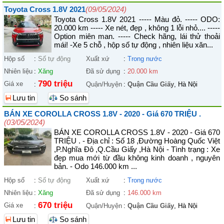
Toyota Cross 1.8V 2021
(09/05/2024)
Toyota Cross 1.8V 2021 ----- Màu đỏ. ----- ODO:
20.000 km ----- Xe nét, đẹp , không 1 lỗi nhỏ.... -----
Option miên man. ----- Check hãng, lái thử thoải
mái! -Xe 5 chỗ , hộp số tự động , nhiên liệu xăn...
Hộp số
:
Số tự động
Xuất xứ
:
Trong nước
Nhiên liệu
:
Xăng
Đã sử dụng
:
20.000 km
790 triệu
Giá xe
:
Quận/Huyện
:
Quận Cầu Giấy
, Hà Nội
Lưu tin
So sánh
BÁN XE COROLLA CROSS 1.8V - 2020 - Giá 670 TRIỆU .
(03/05/2024)
BÁN XE COROLLA CROSS 1.8V - 2020 - Giá 670
TRIỆU . - Địa chỉ : Số 18 ,Đường Hoàng Quốc Việt
,P.Nghĩa Đô ,Q.Cầu Giấy ,Hà Nội - Tình trạng : Xe
đẹp mua mới từ đầu không kinh doanh , nguyên
bản. - Odo 146.000 km ...
Hộp số
:
Số tự động
Xuất xứ
:
Trong nước
Nhiên liệu
:
Xăng
Đã sử dụng
:
146.000 km
670 triệu
Giá xe
:
Quận/Huyện
:
Quận Cầu Giấy
, Hà Nội
Lưu tin
So sánh