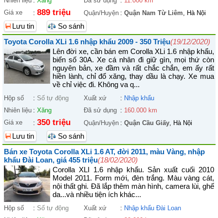
Nhiên liệu
:
Xăng
Đã sử dụng
:
11.000 km
889 triệu
Giá xe
:
Quận/Huyện
:
Quận Nam Từ Liêm
, Hà Nội
Lưu tin
So sánh
Toyota Corolla XLi 1.6 nhập khẩu 2009 - 350 Triệu
(19/12/2020)
Lên đời xe, cần bán em Corolla XLi 1.6 nhập khẩu,
biển số 30A. Xe cá nhân đi giữ gìn, mọi thứ còn
nguyên bản, xe đầm và rất chắc chắn, em ấy rất
hiền lành, chỉ đổ xăng, thay dầu là chạy. Xe mua
về chỉ việc đi. Không va q...
Hộp số
:
Số tự động
Xuất xứ
:
Nhập khẩu
Nhiên liệu
:
Xăng
Đã sử dụng
:
160.000 km
350 triệu
Giá xe
:
Quận/Huyện
:
Quận Cầu Giấy
, Hà Nội
Lưu tin
So sánh
Bán xe Toyota Corolla XLi 1.6 AT, đời 2011, màu Vàng, nhập
khẩu Đài Loan, giá 455 triệu
(18/02/2020)
Corolla XLI 1.6 nhập khẩu. Sản xuất cuối 2010
Model 2011. Form mới, đèn trắng. Màu vàng cát,
nội thất ghi. Đã lắp thêm màn hình, camera lùi, ghế
da...và nhiều tiện ích khác...
Hộp số
:
Số tự động
Xuất xứ
:
Nhập khẩu Đài Loan