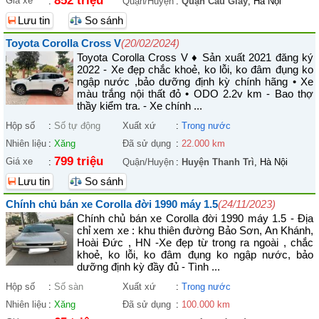
852 triệu
Giá xe
:
Quận/Huyện
:
Quận Cầu Giấy
, Hà Nội
Lưu tin
So sánh
Toyota Corolla Cross V
(20/02/2024)
Toyota Corolla Cross V ♦ Sản xuất 2021 đăng ký
2022 - Xe đẹp chắc khoẻ, ko lỗi, ko đâm đụng ko
ngập nước ,bảo dưỡng định kỳ chính hãng • Xe
màu trắng nội thất đỏ • ODO 2.2v km - Bao thợ
thầy kiểm tra. - Xe chính ...
Hộp số
:
Số tự động
Xuất xứ
:
Trong nước
Nhiên liệu
:
Xăng
Đã sử dụng
:
22.000 km
799 triệu
Giá xe
:
Quận/Huyện
:
Huyện Thanh Trì
, Hà Nội
Lưu tin
So sánh
Chính chủ bán xe Corolla đời 1990 máy 1.5
(24/11/2023)
Chính chủ bán xe Corolla đời 1990 máy 1.5 - Địa
chỉ xem xe : khu thiên đường Bảo Sơn, An Khánh,
Hoài Đức , HN -Xe đẹp từ trong ra ngoài , chắc
khoẻ, ko lỗi, ko đâm đụng ko ngập nước, bảo
dưỡng định kỳ đầy đủ - Tình ...
Hộp số
:
Số sàn
Xuất xứ
:
Trong nước
Nhiên liệu
:
Xăng
Đã sử dụng
:
100.000 km