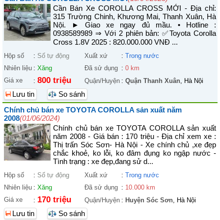
Cần Bán Xe COROLLA CROSS MỚI - Địa chỉ:
315 Trường Chinh, Khương Mai, Thanh Xuân, Hà
Nội. ► Giao xe ngay đủ mầu. • Hotline :
0938589989 ⇒ Với 2 phiên bản: ✅️Toyota Corolla
Cross 1.8V 2025 : 820.000.000 VNĐ ...
Hộp số
:
Số tự động
Xuất xứ
:
Trong nước
Nhiên liệu
:
Xăng
Đã sử dụng
:
0 km
800 triệu
Giá xe
:
Quận/Huyện
:
Quận Thanh Xuân
, Hà Nội
Lưu tin
So sánh
Chính chủ bán xe TOYOTA COROLLA sản xuất năm
2008
(01/06/2024)
Chính chủ bán xe TOYOTA COROLLA sản xuất
năm 2008 - Giá bán : 170 triệu - Địa chỉ xem xe :
Thị trấn Sóc Sơn- Hà Nội - Xe chính chủ ,xe đẹp
chắc khoẻ, ko lỗi, ko đâm đụng ko ngập nước -
Tình trạng : xe đẹp,đang sử d...
Hộp số
:
Số tự động
Xuất xứ
:
Trong nước
Nhiên liệu
:
Xăng
Đã sử dụng
:
10.000 km
170 triệu
Giá xe
:
Quận/Huyện
:
Huyện Sóc Sơn
, Hà Nội
Lưu tin
So sánh