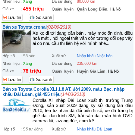
Nhiên liệu
:
Xăng
Đã sử dụng
:
80.000 km
455 triệu
Giá xe
:
Quận/Huyện
:
Quận Long Biên
, Hà Nội
Lưu tin
So sánh
Bán xe Toyota cronal
(02/09/2019)
Xe ko đi tới đang cần bán , máy móc ổn định, điều
hoà mát , nội ngoại thất vẫn còn tương đối đẹp vậy
ai có nhu cầu thì liên hệ với mình nhé...
Hộp số
:
Số sàn
Xuất xứ
:
Nhập khẩu Nhật bản
Nhiên liệu
:
Xăng
Đã sử dụng
:
235.600 km
78 triệu
Giá xe
:
Quận/Huyện
:
Huyện Gia Lâm
, Hà Nội
Lưu tin
So sánh
Bán xe Toyota Corolla XLi 1.8 AT, đời 2009, màu Bạc, nhập
khẩu Đài Loan, giá 455 triệu
(14/03/2018)
Corolla Xli nhập Đài Loan xuất thị trường Trung
Đông, sản xuất 2009 đăng ký sử dụng lần đầu
2010, tên tư nhân đã đổi biển 5 số, xe đã trang bị
ghế da, dán kính 3M, trải sàn da, màn hình DVD
camera lùi, lazang đúc, cam kế...
Hộp số
:
Số tự động
Xuất xứ
:
Nhập khẩu Đài Loan