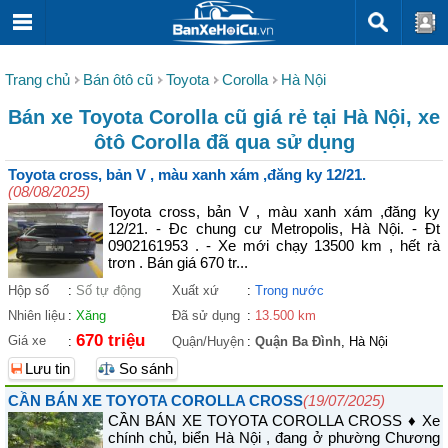
Trang chủ
Bán ôtô cũ
Toyota
Corolla
Hà Nội
Bán xe Toyota Corolla cũ giá rẻ tại Hà Nội, xe
ôtô Corolla đã qua sử dụng
Toyota cross, bản V , màu xanh xám ,đăng ky 12/21.
(08/08/2025)
Toyota cross, bản V , màu xanh xám ,đăng ky
12/21. - Đc chung cư Metropolis, Hà Nội. - Đt
0902161953 . - Xe mới chạy 13500 km , hết rà
trơn . Bán giá 670 tr...
Hộp số
:
Số tự động
Xuất xứ
:
Trong nước
Nhiên liệu
:
Xăng
Đã sử dụng
:
13.500 km
670 triệu
Giá xe
:
Quận/Huyện
:
Quận Ba Đình
, Hà Nội
Lưu tin
So sánh
CẦN BÁN XE TOYOTA COROLLA CROSS
(19/07/2025)
CẦN BÁN XE TOYOTA COROLLA CROSS ♦ Xe
chính chủ, biển Hà Nội , đang ở phường Chương