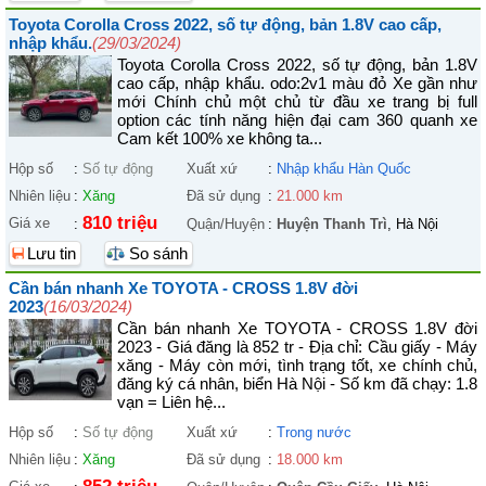
Toyota Corolla Cross 2022, số tự động, bản 1.8V cao cấp,
nhập khẩu.
(29/03/2024)
Toyota Corolla Cross 2022, số tự động, bản 1.8V
cao cấp, nhập khẩu. odo:2v1 màu đỏ Xe gần như
mới Chính chủ một chủ từ đầu xe trang bị full
option các tính năng hiện đại cam 360 quanh xe
Cam kết 100% xe không ta...
Hộp số
:
Số tự động
Xuất xứ
:
Nhập khẩu Hàn Quốc
Nhiên liệu
:
Xăng
Đã sử dụng
:
21.000 km
810 triệu
Giá xe
:
Quận/Huyện
:
Huyện Thanh Trì
, Hà Nội
Lưu tin
So sánh
Cần bán nhanh Xe TOYOTA - CROSS 1.8V đời
2023
(16/03/2024)
Cần bán nhanh Xe TOYOTA - CROSS 1.8V đời
2023 - Giá đăng là 852 tr - Địa chỉ: Cầu giấy - Máy
xăng - Máy còn mới, tình trạng tốt, xe chính chủ,
đăng ký cá nhân, biển Hà Nội - Số km đã chạy: 1.8
vạn = Liên hệ...
Hộp số
:
Số tự động
Xuất xứ
:
Trong nước
Nhiên liệu
:
Xăng
Đã sử dụng
:
18.000 km