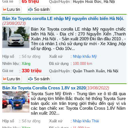
65 triệu
Giá xe
:
Quận/Huyện
:
Huyện Hoài Đức
, Hà Nội
Lưu tin
So sánh
Bán Xe Toyota corolla LE nhập Mỹ nguyên chiếc biển Hà Nội.
(23/08/2023)
Bán Xe Toyota corolla LE nhập Mỹ nguyên chiếc
biển Hà Nội. - Địa chỉ : 270 Nguyễn Xiển ,Thanh
Xuân ,Hà Nội . - Sản xuất 2009 Đki lần đầu 2010 . -
Tên cá nhân 1 chủ sử dụng từ mới - Xe Xăng ,hộp
số tự động. - Odo 10v...
Hộp số
:
Số tự động
Xuất xứ
:
Nhập khẩu Mỹ
Nhiên liệu
:
Xăng
Đã sử dụng
:
100.000 km
330 triệu
Giá xe
:
Quận/Huyện
:
Quận Thanh Xuân
, Hà Nội
Lưu tin
So sánh
Bán Xe Toyota Corolla Cross 1.8V sx 2020
(10/08/2022)
Toyota Sure Mỹ Đình - Trung tâm xe ô tô đã qua
sử dụng lớn Miền Bắc thuộc hệ thống Toyota Sure
toàn quốc xin trân trọng giới thiệu đến quý vị và
các bạn chiếc xe: Toyota Corolla Cross 1.8V Năm
sản xuất: 202...
Hộp số
:
Số tự động
Xuất xứ
:
Nhập khẩu Thái