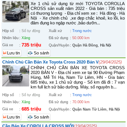
Xe 1 chủ sử dụng từ mới TOYOTA COROLLA
CROSS sản xuất năm 2022 - Giá bán : 735 triệu
có thương lượng - Địa chỉ xem xe : Hà đông - Hà
Nội - Xe chính chủ ,xe đẹp chắc khoẻ, ko lỗi, ko
đâm đụng ko ngập nước ,bảo dưỡn...
Hộp số
:
Số tự động
Xuất xứ
:
Trong nước
Nhiên liệu
:
Xăng
Đã sử dụng
:
50.000 km
735 triệu
Giá xe
:
Quận/Huyện
:
Quận Hà Đông
, Hà Nội
Lưu tin
So sánh
Chính Chủ Cần Bán Xe Toyota Cross 2020 Bản V
(29/04/2025)
CHÍNH CHỦ CẦN BÁN XE TOYOTA CROSS
2020 BẢN V - Địa chỉ xem xe tại 90 Đường Phạm
Hùng, Mễ Trì Hạ, Nam Từ Liêm, HN - Gía bán:
685 triệu, xe 1 chủ sử dụng - Số km đã đi : 7 vạn
km full lịch sử bảo dưỡng. Máy, số nguyên b...
Hộp số
:
Số tự động
Xuất xứ
:
Trong nước
Nhiên liệu
:
Xăng
Đã sử dụng
:
70.000 km
685 triệu
Giá xe
:
Quận/Huyện
:
Quận Nam Từ Liêm
, Hà Nội
Lưu tin
So sánh
Cần Bán Xe COROLLA CROSS MỚI
(19/04/2025)