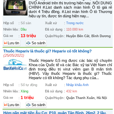
DVD Android trên thị trường hiện nay. NỘI DUNG
CHÍNH #.List danh sách màn hình Ô tô giá rẻ
dưới 4 Triệu đồng. #.List màn hình Ô tô Thương
hiệu uy tín, được tin dùng hiện nay...
Hộp số
:
Số sàn
Xuất xứ
:
Trong nước
Nhiên liệu
:
Dầu
Đã sử dụng
:
110.000 km
13 triệu
Giá xe
:
Quận/Huyện
:
Huyện Bến Cát
,
Bình Dương
Lưu tin
So sánh
Thuốc Hepariv là thuốc gì? Hepariv có tốt không?
(25/05/2021)
Thuốc Hepariv 0,5 mg được các bác sỹ chuyên
Khoa của Quốc tế và các Bác sỹ tại Việt Nam chỉ
định trong điều trị virut viêm gan B mãn tính
(HBV). Vậy thuốc Hepariv là thuốc gì? Thuốc
Hepariv có tốt không? Tác dụng phụ của...
Hộp số
:
Số tự động
Xuất xứ
:
Nhập khẩu Anh
Nhiên liệu
:
Xăng
Đã sử dụng
:
432 km
1 triệu
Giá xe
:
Quận/Huyện
:
Quận Thanh Xuân
,
Hà Nội
Lưu tin
So sánh
Hẻm gần mặt tiền Âu Cơ, P10, quận Tân Bình, 26m2, 2 lầu,