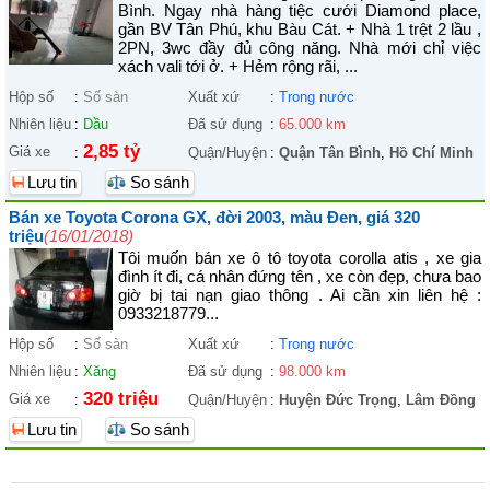
Bình. Ngay nhà hàng tiệc cưới Diamond place,
gần BV Tân Phú, khu Bàu Cát. + Nhà 1 trệt 2 lầu ,
2PN, 3wc đầy đủ công năng. Nhà mới chỉ việc
xách vali tới ở. + Hẻm rộng rãi, ...
Hộp số
:
Số sàn
Xuất xứ
:
Trong nước
Nhiên liệu
:
Dầu
Đã sử dụng
:
65.000 km
2,85 tỷ
Giá xe
:
Quận/Huyện
:
Quận Tân Bình
,
Hồ Chí Minh
Lưu tin
So sánh
Bán xe Toyota Corona GX, đời 2003, màu Đen, giá 320
triệu
(16/01/2018)
Tôi muốn bán xe ô tô toyota corolla atis , xe gia
đình ít đi, cá nhân đứng tên , xe còn đẹp, chưa bao
giờ bị tai nạn giao thông . Ai cần xin liên hệ :
0933218779...
Hộp số
:
Số sàn
Xuất xứ
:
Trong nước
Nhiên liệu
:
Xăng
Đã sử dụng
:
98.000 km
320 triệu
Giá xe
:
Quận/Huyện
:
Huyện Đức Trọng
,
Lâm Đồng
Lưu tin
So sánh