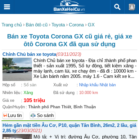
Trang chủ
Bán ôtô cũ
Toyota
Corona
GX
Bán xe Toyota Corona GX cũ giá rẻ, giá xe
ôtô Corona GX đã qua sử dụng
Chính Chủ bán xe toyota
(03/11/2023)
Chính Chủ bán xe toyota - Địa chỉ :thành phố phan
thiết - sản xuất 1995, Số tự động, tiết kiệm xăng -
máy lạnh, cam lùi, xe chạy êm - đã đi : 10000 km -
Xe Lăn bánh năm 2005. máy 1.6 - Cam kết xe k...
Hộp số
:
Số sàn
Xuất xứ
:
Nhập khẩu Nhật bản
Nhiên liệu
:
Xăng
Đã sử dụng
:
10.000 km
105 triệu
Giá xe
:
Quận/Huyện
:
Thành phố Phan Thiết
,
Bình Thuận
Lưu tin
So sánh
Hẻm gần mặt tiền Âu Cơ, P10, quận Tân Bình, 26m2, 2 lầu, giá
2,85 tỷ
(23/03/2021)
Mô tả: + Vị trí: đường Âu Cơ, phường 10, Tân