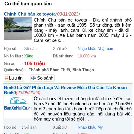
Có thể bạn quan tâm
Chính Chủ bán xe toyota
(03/11/2023)
Chính Chủ bán xe toyota - Địa chỉ :thành phố
phan thiết - sản xuất 1995, Số tự động, tiết kiệm
xăng - máy lạnh, cam lùi, xe chạy êm - đã đi :
10000 km - Xe Lăn bánh năm 2005. máy 1.6 -
Cam kết xe k...
Hộp số
:
Số sàn
Xuất xứ
:
Nhập khẩu Nhật bản
Nhiên liệu
:
Xăng
Đã sử dụng
:
10.000 km
105 triệu
Giá xe
:
Quận/Huyện
:
Thành phố Phan Thiết
,
Bình Thuận
Lưu tin
So sánh
Bm50 Là Gì? Phân Loại Và Review Mức Giá Các Tài Khoản
Bm50
(23/05/2023)
Ở các bài viết trước, chúng tôi đã chia sẻ đến các
bạn về chủ đề facebook ads như bm là gì? bm350
là gì? cách tạo tài khoản bm? Tiếp nối chuỗi chủ
đề về nguyên liệu quảng cáo, nội dung bài viết
hôm nay chúng tôi sẽ giới ...
Hộp số
:
Số sàn
Xuất xứ
:
Nhập khẩu Mỹ