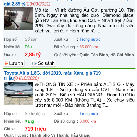
giá 2,85 tỷ
(23/03/2021)
Mô tả: + Vị trí: đường Âu Cơ, phường 10, Tân
Bình. Ngay nhà hàng tiệc cưới Diamond place,
gần BV Tân Phú, khu Bàu Cát. + Nhà 1 trệt 2 lầu ,
2PN, 3wc đầy đủ công năng. Nhà mới chỉ việc
xách vali tới ở. + Hẻm rộng rãi, ...
Hộp số
:
Số sàn
Xuất xứ
:
Trong nước
Nhiên liệu
:
Dầu
Đã sử dụng
:
65.000 km
2,85 tỷ
Giá xe
:
Quận/Huyện
:
Quận Tân Bình
,
Hồ Chí Minh
Lưu tin
So sánh
Toyota Altis 1.8G, đời 2019, màu Xám, giá 719
triệu
(04/10/2020)
🚗THÔNG TIN XE : - Phiên bản: ALTIS G - Máy
xăng 1.8L - Số tự động vô cấp CVT - Năm sản
xuất: 2019 - Biển số HẬU GIANG - Đồng hồ ODo
cây số: 8.000 KM (Không TUA) - Xe chạy siêu
lướt như mới - Bảo hành: 3 tháng T...
Hộp số
:
Số tự động
Xuất xứ
:
Trong nước
Nhiên liệu
:
Xăng
Đã sử dụng
:
8.000 km
719 triệu
Giá xe
:
Quận/Huyện
:
Thành phố Vị Thanh
,
Hậu Giang