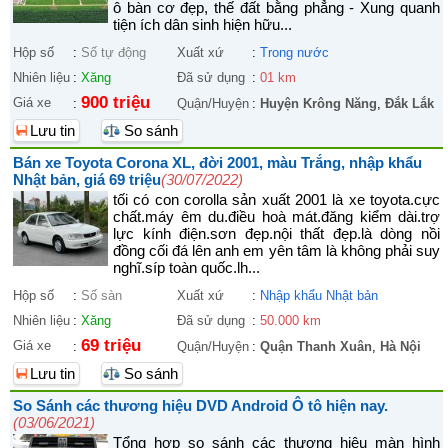
ô bàn cơ đẹp, thế đất bằng phẳng - Xung quanh
tiện ích dân sinh hiện hữu...
Hộp số
:
Số tự động
Xuất xứ
:
Trong nước
Nhiên liệu
:
Xăng
Đã sử dụng
:
01 km
900 triệu
Giá xe
:
Quận/Huyện
:
Huyện Krông Năng
,
Đắk Lắk
Lưu tin
So sánh
Bán xe Toyota Corona XL, đời 2001, màu Trắng, nhập khẩu
Nhật bản, giá 69 triệu
(30/07/2022)
tối có con corolla sản xuất 2001 là xe toyota.cực
chất.máy êm du.điều hoà mát.đăng kiểm dài.trợ
lực kính điện.sơn đẹp.nội thất đẹp.là dòng nồi
đồng cối đá lên anh em yên tâm là không phải suy
nghĩ.síp toàn quốc.lh...
Hộp số
:
Số sàn
Xuất xứ
:
Nhập khẩu Nhật bản
Nhiên liệu
:
Xăng
Đã sử dụng
:
50.000 km
69 triệu
Giá xe
:
Quận/Huyện
:
Quận Thanh Xuân
,
Hà Nội
Lưu tin
So sánh
So Sánh các thương hiệu DVD Android Ô tô hiện nay.
(03/06/2021)
Tổng hợp so sánh các thương hiệu màn hình