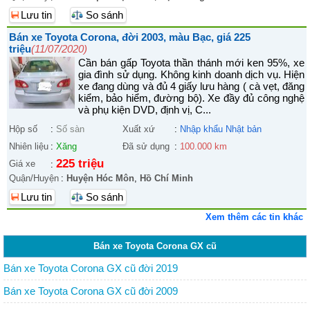
Lưu tin
So sánh
Bán xe Toyota Corona, đời 2003, màu Bạc, giá 225
triệu
(11/07/2020)
Cần bán gấp Toyota thần thánh mới ken 95%, xe
gia đình sử dụng. Không kinh doanh dịch vụ. Hiện
xe đang dùng và đủ 4 giấy lưu hàng ( cà vẹt, đăng
kiểm, bảo hiểm, đường bộ). Xe đầy đủ công nghệ
và phụ kiện DVD, định vị, C...
Hộp số
:
Số sàn
Xuất xứ
:
Nhập khẩu Nhật bản
Nhiên liệu
:
Xăng
Đã sử dụng
:
100.000 km
225 triệu
Giá xe
:
Quận/Huyện
:
Huyện Hóc Môn
,
Hồ Chí Minh
Lưu tin
So sánh
Xem thêm các tin khác
Bán xe Toyota Corona GX cũ
Bán xe Toyota Corona GX cũ đời 2019
Bán xe Toyota Corona GX cũ đời 2009