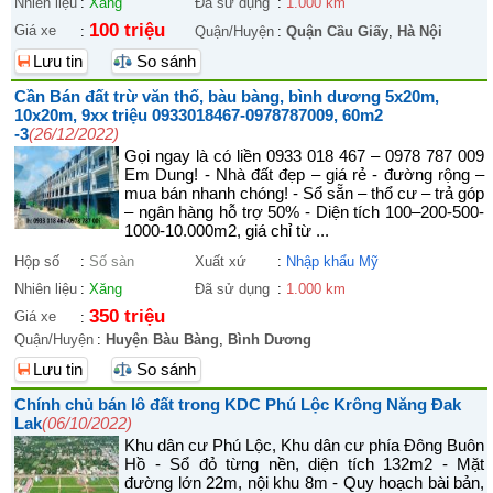
Nhiên liệu
:
Xăng
Đã sử dụng
:
1.000 km
100 triệu
Giá xe
:
Quận/Huyện
:
Quận Cầu Giấy
,
Hà Nội
Lưu tin
So sánh
Cần Bán đất trừ văn thố, bàu bàng, bình dương 5x20m,
10x20m, 9xx triệu 0933018467-0978787009, 60m2
-3
(26/12/2022)
Gọi ngay là có liền 0933 018 467 – 0978 787 009
Em Dung! - Nhà đất đẹp – giá rẻ - đường rộng –
mua bán nhanh chóng! - Sổ sẵn – thổ cư – trả góp
– ngân hàng hỗ trợ 50% - Diện tích 100–200-500-
1000-10.000m2, giá chỉ từ ...
Hộp số
:
Số sàn
Xuất xứ
:
Nhập khẩu Mỹ
Nhiên liệu
:
Xăng
Đã sử dụng
:
1.000 km
350 triệu
Giá xe
:
Quận/Huyện
:
Huyện Bàu Bàng
,
Bình Dương
Lưu tin
So sánh
Chính chủ bán lô đất trong KDC Phú Lộc Krông Năng Đak
Lak
(06/10/2022)
Khu dân cư Phú Lộc, Khu dân cư phía Đông Buôn
Hồ - Sổ đỏ từng nền, diện tích 132m2 - Mặt
đường lớn 22m, nội khu 8m - Quy hoạch bài bản,