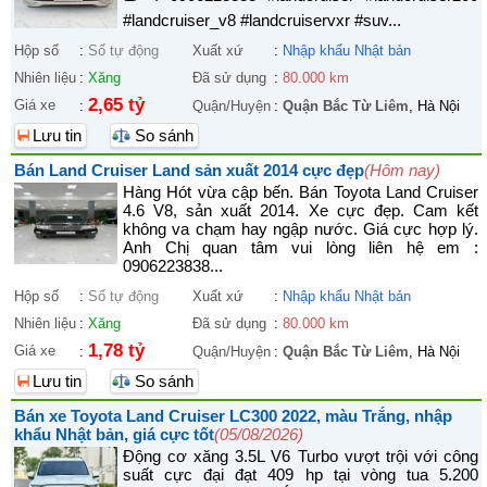
#landcruiser_v8 #landcruiservxr #suv...
Hộp số
:
Số tự động
Xuất xứ
:
Nhập khẩu Nhật bản
Nhiên liệu
:
Xăng
Đã sử dụng
:
80.000 km
2,65 tỷ
Giá xe
:
Quận/Huyện
:
Quận Bắc Từ Liêm
, Hà Nội
Lưu tin
So sánh
Bán Land Cruiser Land sản xuất 2014 cực đẹp
(Hôm nay)
Hàng Hót vừa cập bến. Bán Toyota Land Cruiser
4.6 V8, sản xuất 2014. Xe cực đẹp. Cam kết
không va chạm hay ngập nước. Giá cực hợp lý.
Anh Chị quan tâm vui lòng liên hệ em :
0906223838...
Hộp số
:
Số tự động
Xuất xứ
:
Nhập khẩu Nhật bản
Nhiên liệu
:
Xăng
Đã sử dụng
:
80.000 km
1,78 tỷ
Giá xe
:
Quận/Huyện
:
Quận Bắc Từ Liêm
, Hà Nội
Lưu tin
So sánh
Bán xe Toyota Land Cruiser LC300 2022, màu Trắng, nhập
khẩu Nhật bản, giá cực tốt
(05/08/2026)
Động cơ xăng 3.5L V6 Turbo vượt trội với công
suất cực đại đạt 409 hp tại vòng tua 5.200