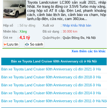
Toyota Landcruiser LC300 sản xuất 2021, nhập
Nhật. Xe trang bị động cơ 3.5V6 Turbo máy xăng,
cùng hộp số AT 8 cấp. Đèn Led, phanh khoảng
cách, cảnh báo lệch làn, cảnh báo va chạm, hộp
lạnh,cốp điện, cửa nóc, cam 360,loa...
Hộp số
:
Số tự động
Xuất xứ
:
Nhập khẩu Nhật bản
Nhiên liệu
:
Xăng
Đã sử dụng
:
30.000 km
4,1 tỷ
Giá xe
:
Quận/Huyện
:
Quận Đống Đa
, Hà Nội
Lưu tin
So sánh
Xem thêm các tin khác
Bán xe Toyota Land Cruiser 60th Anniversary cũ ở Hà Nội
Bán xe Toyota Land Cruiser 60th Anniversary cũ đời 2021 ở Hà
Nội
Bán xe Toyota Land Cruiser 60th Anniversary cũ đời 2018 ở Hà
Nội
Bán xe Toyota Land Cruiser 60th Anniversary cũ đời 2016 ở Hà
Nội
Bán xe Toyota Land Cruiser 60th Anniversary cũ đời 2014 ở Hà
Nội
Bán xe Toyota Land Cruiser 60th Anniversary cũ đời 2011 ở Hà Nội