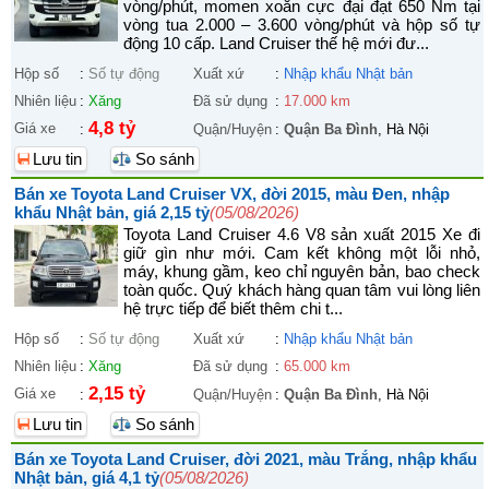
vòng/phút, momen xoắn cực đại đạt 650 Nm tại
vòng tua 2.000 – 3.600 vòng/phút và hộp số tự
động 10 cấp. Land Cruiser thế hệ mới đư...
Hộp số
:
Số tự động
Xuất xứ
:
Nhập khẩu Nhật bản
Nhiên liệu
:
Xăng
Đã sử dụng
:
17.000 km
4,8 tỷ
Giá xe
:
Quận/Huyện
:
Quận Ba Đình
, Hà Nội
Lưu tin
So sánh
Bán xe Toyota Land Cruiser VX, đời 2015, màu Đen, nhập
khẩu Nhật bản, giá 2,15 tỷ
(05/08/2026)
Toyota Land Cruiser 4.6 V8 sản xuất 2015 Xe đi
giữ gìn như mới. Cam kết không một lỗi nhỏ,
máy, khung gầm, keo chỉ nguyên bản, bao check
toàn quốc. Quý khách hàng quan tâm vui lòng liên
hệ trực tiếp để biết thêm chi t...
Hộp số
:
Số tự động
Xuất xứ
:
Nhập khẩu Nhật bản
Nhiên liệu
:
Xăng
Đã sử dụng
:
65.000 km
2,15 tỷ
Giá xe
:
Quận/Huyện
:
Quận Ba Đình
, Hà Nội
Lưu tin
So sánh
Bán xe Toyota Land Cruiser, đời 2021, màu Trắng, nhập khẩu
Nhật bản, giá 4,1 tỷ
(05/08/2026)