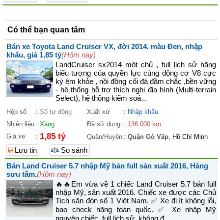
Có thể bạn quan tâm
Bán xe Toyota Land Cruiser VX, đời 2014, màu Đen, nhập
khẩu, giá 1,85 tỷ
(Hôm nay)
LandCruiser sx2014 một chủ , full lịch sử hãng
biểu tượng của quyền lực cùng động cơ V8 cực
kỳ êm khỏe , nồi đồng cối đá đầm chắc ,bền vững
- hệ thống hỗ trợ thích nghi địa hình (Multi-terrain
Select), hệ thống kiểm soá...
Hộp số
:
Số tự động
Xuất xứ
:
Nhập khẩu
Nhiên liệu
:
Xăng
Đã sử dụng
:
136.000 km
1,85 tỷ
Giá xe
:
Quận/Huyện
:
Quận Gò Vấp
, Hồ Chí Minh
Lưu tin
So sánh
Bán Land Cruiser 5.7 nhập Mỹ bản full sản xuất 2016, Hàng
sưu tầm.
(Hôm nay)
🔥🔥Em vừa về 1 chiếc Land Cruiser 5.7 bản full
nhập Mỹ, sản xuất 2016. Chiếc xe được các Chủ
Tịch săn đón số 1 Việt Nam. ✅ Xe đi ít không lỗi,
bao check hãng toàn quốc. ✅ Xe nhập Mỹ
nguyên chiếc, full lịch sử, không đ...