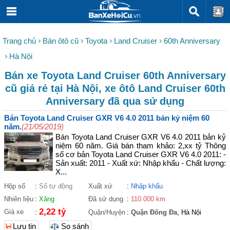
Trang chủ
Bán ôtô cũ
Toyota
Land Cruiser
60th Anniversary
Hà Nội
Bán xe Toyota Land Cruiser 60th Anniversary
cũ giá rẻ tại Hà Nội, xe ôtô Land Cruiser 60th
Anniversary đã qua sử dụng
Bán Toyota Land Cruiser GXR V6 4.0 2011 bản kỷ niệm 60
năm.
(21/05/2019)
Bán Toyota Land Cruiser GXR V6 4.0 2011 bản kỷ
niệm 60 năm. Giá bán tham khảo: 2,xx tỷ Thông
số cơ bản Toyota Land Cruiser GXR V6 4.0 2011: -
Sản xuất: 2011 - Xuất xứ: Nhập khẩu - Chất lượng:
X...
Hộp số
:
Số tự động
Xuất xứ
:
Nhập khẩu
Nhiên liệu
:
Xăng
Đã sử dụng
:
110.000 km
2,22 tỷ
Giá xe
:
Quận/Huyện
:
Quận Đống Đa
, Hà Nội
Lưu tin
So sánh