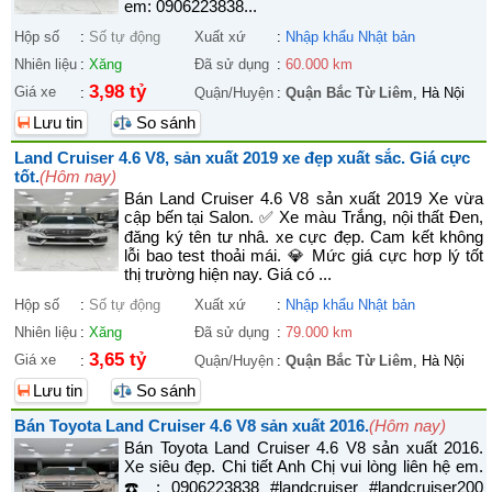
em: 0906223838...
Hộp số
:
Số tự động
Xuất xứ
:
Nhập khẩu Nhật bản
Nhiên liệu
:
Xăng
Đã sử dụng
:
60.000 km
3,98 tỷ
Giá xe
:
Quận/Huyện
:
Quận Bắc Từ Liêm
, Hà Nội
Lưu tin
So sánh
Land Cruiser 4.6 V8, sản xuất 2019 xe đẹp xuất sắc. Giá cực
tốt.
(Hôm nay)
Bán Land Cruiser 4.6 V8 sản xuất 2019 Xe vừa
cập bến tại Salon. ✅ Xe màu Trắng, nội thất Đen,
đăng ký tên tư nhâ. xe cực đẹp. Cam kết không
lỗi bao test thoải mái. 💎 Mức giá cực hơp lý tốt
thị trường hiện nay. Giá có ...
Hộp số
:
Số tự động
Xuất xứ
:
Nhập khẩu Nhật bản
Nhiên liệu
:
Xăng
Đã sử dụng
:
79.000 km
3,65 tỷ
Giá xe
:
Quận/Huyện
:
Quận Bắc Từ Liêm
, Hà Nội
Lưu tin
So sánh
Bán Toyota Land Cruiser 4.6 V8 sản xuất 2016.
(Hôm nay)
Bán Toyota Land Cruiser 4.6 V8 sản xuất 2016.
Xe siêu đẹp. Chi tiết Anh Chị vui lòng liên hệ em.
☎️ : 0906223838 #landcruiser #landcruiser200