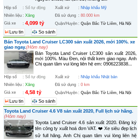
Hộp số
:
Số tự động
Xuất xứ
:
Nhập khẩu Mỹ
Nhiên liệu
:
Xăng
Đã sử dụng
:
80.000 km
4,099 tỷ
Giá xe
:
Quận/Huyện
:
Quận Bắc Từ Liêm
, Hà Nội
Lưu tin
So sánh
Bán Toyota Land Cruiser LC300 sản xuất 2026, mới 100%. xe
giao ngay.
(Hôm nay)
Bán Toyota Land Cruiser LC300 sản xuất 2026,
mới 100%. Màu Đen, nội thất kem giao ngay. Anh
Chị quan tâm vui lòng liên hệ em: 0906223838...
Hộp số
:
Số tự động
Xuất xứ
:
Nhập khẩu Nhật bản
Nhiên liệu
:
Xăng
Đã sử dụng
:
0 km
4,58 tỷ
Giá xe
:
Quận/Huyện
:
Quận Bắc Từ Liêm
, Hà Nội
Lưu tin
So sánh
Toyota Land Cruiser 4.6 V8 sản xuất 2020, Full lịch sử hãng.
(Hôm nay)
Toyota Land Cruiser 4.6 sản xuất 2020. Đăng ký
tên công ty xuất hoá đơn VAT. ❤️ Xe siêu đẹp lịch
sử full hãng. Anh Chị quan tâm vui lòng liên hệ