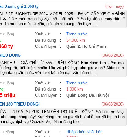
u Xanh, giá 1,368 tỷ
(Hôm nay)
AL 2.2D SIGNATURE 2024 MODEL 2025 – ĐẲNG CẤP XE GIA ĐÌNH
 * Xe màu xanh bộ đội, nội thất nâu. * Số tự động, máy dầu. *
: 1 chủ mua mới từ đầu, giữ gìn vô cùng cẩn thận. ...
 tự động
Xuất xứ
:
Trong nước
u
Đã sử dụng
:
34.000 km
368 tỷ
Quận/Huyện
:
Quận 2
,
Hồ Chí Minh
TRIỆU ĐỒNG
(06/08/2026)
PANDER – GIÁ CHỈ TỪ 555 TRIỆU ĐỒNG Bạn đang tìm kiếm một
ộng rãi, tiết kiệm nhiên liệu và phù hợp cho gia đình? Mitsubishi
họn đáng cân nhắc với thiết kế hiện đại, vận hành b...
 tự động
Xuất xứ
:
Trong nước
ng
Đã sử dụng
:
1.000 km
5 triệu
Quận/Huyện
:
Quận Đống Đa
,
Hà Nội
ẾN 180 TRIỆU ĐỒNG!
(06/08/2026)
A – ƯU ĐÃI SUZUKI LÊN ĐẾN 180 TRIỆU ĐỒNG! Sở hữu xe Nhật
m chỉ trong tháng này! Bạn đang tìm xe gia đình 7 chỗ, xe đô thị cá tính
ại chạy dịch vụ? Suzuki Việt Nam đang triể...
 tự động
Xuất xứ
:
Nhập khẩu Nhật bản