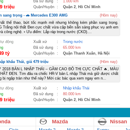
ng
Đã sử dụng
:
1.000 km
9 triệu
Quận/Huyện
:
Quận 2
,
Hồ Chí Minh
n sang trọng - 🚗 Mercedes E300 AMG
(Hôm nay)
ất thể thao, bứt tốc mạnh mẽ nhưng không kém phần sang trọng.
 Trắng nội thất Đen cực chất vừa cập bến sẵn sàng phục vụ anh em
à công nghệ. ▫ Ưu điểm: Lắp ráp trong nước (CKD)....
 tự động
Xuất xứ
:
Trong nước
ng
Đã sử dụng
:
65.000 km
49 tỷ
Quận/Huyện
:
Quận Thanh Xuân
,
Hà Nội
p khẩu Thái, giá 479 triệu
(Hôm nay)
V 2018 BẢN L NHẬP THÁI – GẦM CAO ĐÔ THỊ CỰC CHẤT 🔥, MÀU
ẤT ĐEN. Tìm đâu ra chiếc HR-V bản L nhập Thái mà giữ được chất
ng bị ngập tràn như thế này? Mời các bác qua xem ngay em n...
 tự động
Xuất xứ
:
Nhập khẩu Thái
ng
Đã sử dụng
:
80.000 km
9 triệu
Quận/Huyện
:
Quận 2
,
Hồ Chí Minh
onda
Mazda
Nissan
Civic
Mazda 2
Mazda 3
Sunny
Ju