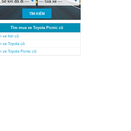
- Số km đã đi ---
--- Giá xe ---
Tìm mua xe Toyota Picnic cũ
n xe hơi cũ
n xe Toyota cũ
n xe Toyota Picnic cũ