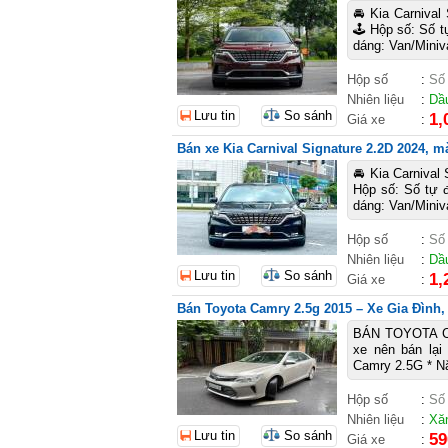
🚘 Kia Carnival
🕹️ Hộp số: Số 
dáng: Van/Miniv
Hộp số
:
Số
Nhiên liệu
:
Dầ
Lưu tin
So sánh
1,
Giá xe
:
Bán xe Kia Carnival Signature 2.2D 2024, mà
🚘 Kia Carnival
Hộp số: Số tự 
dáng: Van/Miniv
Hộp số
:
Số
Nhiên liệu
:
Dầ
Lưu tin
So sánh
1,
Giá xe
:
Bán Toyota Camry 2.5g 2015 – Xe Gia Đình
BÁN TOYOTA CA
xe nên bán lại
Camry 2.5G * Nă
Hộp số
:
Số
Nhiên liệu
:
Xă
Lưu tin
So sánh
59
Giá xe
: