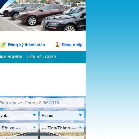
Đăng ký thành viên
Đăng nhập
INH NGHIỆM
LIÊN HỆ - GÓP Ý
yota
Picnic
- Đời xe ---
--- Tỉnh/Thành ---