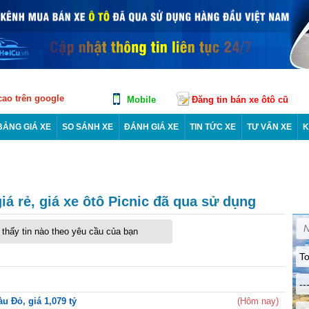
 cao trên google
Mobile
Đăng tin bán xe ôtô cũ
BẢNG GIÁ XE
SO SÁNH XE
ĐÁNH GIÁ XE
TIN TỨC XE
TƯ VẤN XE
K
iá rẻ, giá xe ôtô Picnic đã qua sử dụng
thấy tin nào theo yêu cầu của bạn
To
--
u Đỏ, giá 1,079 tỷ
(Hôm nay)