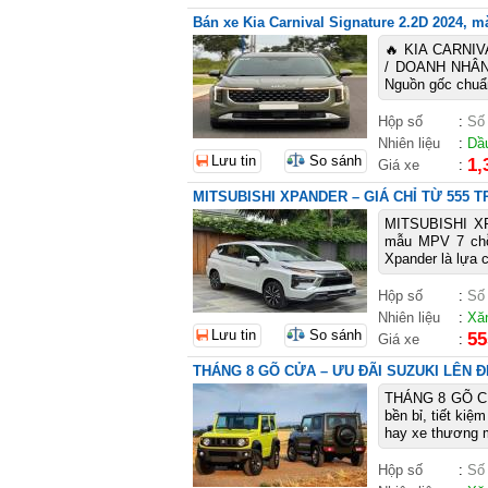
Bán xe Kia Carnival Signature 2.2D 2024, mà
🔥 KIA CARNIV
/ DOANH NHÂN 
Nguồn gốc chuẩn
Hộp số
:
Số
Nhiên liệu
:
Dầ
Lưu tin
So sánh
1,
Giá xe
:
MITSUBISHI XPANDER – GIÁ CHỈ TỪ 555 
MITSUBISHI X
mẫu MPV 7 chỗ r
Xpander là lựa c
Hộp số
:
Số
Nhiên liệu
:
Xă
Lưu tin
So sánh
55
Giá xe
:
THÁNG 8 GÕ CỬA – ƯU ĐÃI SUZUKI LÊN Đ
THÁNG 8 GÕ CỬ
bền bỉ, tiết kiệ
hay xe thương m
Hộp số
:
Số