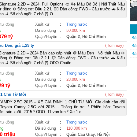
--
 Signature 2.2D – 2024, Full Options 🎨 Xe Màu Đỏ Đô | Nội Thất Nâu
tự động ⚙️ Động cơ: Dầu 2.2 L 🚴‍♀️ Dẫn động: FWD - Cầu trước 🚗 Kiểu
an 💺 Số chỗ ngồi: 7 chỗ ⏰ O...
 tự động
Xuất xứ
:
Trong nước
u
Đã sử dụng
:
50.000 km
079 tỷ
Quận/Huyện
:
Quận 2
,
Hồ Chí Minh
Bá
u Đen, giá 1,29 tỷ
(Hôm nay)
Bá
 Signature 2.2D – 2024 Bản cao cấp nhất 🛑 Màu Đen | Nội thất Nâu ⚙️
Bá
động ⚙️ Động cơ: Dầu 2.2 L 💥 Dẫn động: FWD - Cầu trước 🚗 Kiểu
an 💺 Số chỗ ngồi: 7 chỗ ⏰ ODO Chuẩn...
 tự động
Xuất xứ
:
Trong nước
u
Đã sử dụng
:
28.000 km
29 tỷ
Quận/Huyện
:
Quận 2
,
Hồ Chí Minh
, 1 Chủ Từ Mới
(Hôm nay)
MRY 2.5G 2015 – XE GIA ĐÌNH, 1 CHỦ TỪ MỚI Gia đình cần đổi
 Toyota Camry 2.5G đời 2015. - Thông tin xe: * Phiên bản: Toyota
m sản xuất: 2015 * ODO: 11 vạn km * Xe 1 c...
 tự động
Xuất xứ
:
Trong nước
ng
Đã sử dụng
:
110.000 km
0 triệu
Quận/Huyện
:
Quận Cầu Giấy
,
Hà Nội