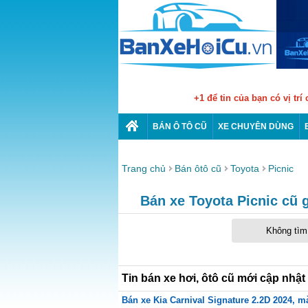
+1 để tin của bạn có vị trí
BÁN Ô TÔ CŨ
XE CHUYÊN DÙNG
Trang chủ
Bán ôtô cũ
Toyota
Picnic
Bán xe Toyota Picnic cũ g
Không tìm 
Tin bán xe hơi, ôtô cũ mới cập nhật
Bán xe Kia Carnival Signature 2.2D 2024, mà