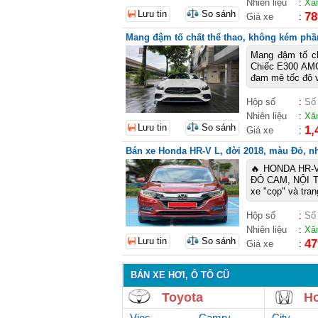
Nhiên liệu
:
Xă
Lưu tin
So sánh
78
Giá xe
:
Mang đậm tố chất thể thao, không kém phầ
Mang đậm tố ch
Chiếc E300 AMG
đam mê tốc độ v
Hộp số
:
Số
Nhiên liệu
:
Xă
Lưu tin
So sánh
1,
Giá xe
:
Bán xe Honda HR-V L, đời 2018, màu Đỏ, nhậ
🔥 HONDA HR-
ĐỎ CAM, NỘI TH
xe "cọp" và tra
Hộp số
:
Số
Nhiên liệu
:
Xă
Lưu tin
So sánh
47
Giá xe
:
BÁN XE HƠI, Ô TÔ CŨ
Toyota
H
Vios
Camry
City