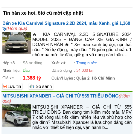
Tin bán xe hơi, ôtô cũ mới cập nhật
Bán xe Kia Carnival Signature 2.2D 2024, màu Xanh, giá 1,368
tỷ
(Hôm qua)
🔥 KIA CARNIVAL 2.2D SIGNATURE 2024
MODEL 2025 – ĐẲNG CẤP XE GIA ĐÌNH /
DOANH NHÂN 🔥 * Xe màu xanh bộ đội, nội thất
nâu. * Số tự động, máy dầu. * Nguồn gốc chuẩn: 1
chủ mua mới từ đầu, giữ gìn vô cùng cẩn thận. ...
Hộp số
:
Số tự động
Xuất xứ
:
Trong nước
Nhiên liệu
:
Dầu
Đã sử dụng
:
34.000 km
1,368 tỷ
Giá xe
:
Quận/Huyện
:
Quận 2
,
Hồ Chí Minh
Lưu tin
So sánh
MITSUBISHI XPANDER – GIÁ CHỈ TỪ 555 TRIỆU ĐỒNG
(Hôm
qua)
MITSUBISHI XPANDER – GIÁ CHỈ TỪ 555
TRIỆU ĐỒNG Bạn đang tìm kiếm một mẫu MPV
7 chỗ rộng rãi, tiết kiệm nhiên liệu và phù hợp cho
gia đình? Mitsubishi Xpander là lựa chọn đáng cân
nhắc với thiết kế hiện đại, vận hành b...