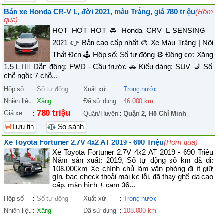
Bán xe Honda CR-V L, đời 2021, màu Trắng, giá 780 triệu
(Hôm
qua)
HOT HOT HOT 🚘 Honda CRV L SENSING –
2021 👉 Bản cao cấp nhất 🎨 Xe Màu Trắng | Nội
Thất Đen 🕹️ Hộp số: Số tự động ⚙️ Động cơ: Xăng
1.5 L 🚴‍♀️ Dẫn động: FWD - Cầu trước 🚗 Kiểu dáng: SUV 💺 Số
chỗ ngồi: 7 chỗ...
Hộp số
:
Số tự động
Xuất xứ
:
Trong nước
Nhiên liệu
:
Xăng
Đã sử dụng
:
46.000 km
780 triệu
Giá xe
:
Quận/Huyện
:
Quận 2
,
Hồ Chí Minh
Lưu tin
So sánh
Xe Toyota Fortuner 2.7V 4x2 AT 2019 - 690 Triệu
(Hôm qua)
Xe Toyota Fortuner 2.7V 4x2 AT 2019 - 690 Triệu
Năm sản xuất: 2019, Số tự động số km đã đi:
108.000km Xe chính chủ làm văn phòng đi ít giữ
gìn, bao check thoải mái ko lỗi, đã thay ghế da cao
cấp, màn hình + cam 36...
Hộp số
:
Số tự động
Xuất xứ
:
Trong nước
Nhiên liệu
:
Xăng
Đã sử dụng
:
108.000 km