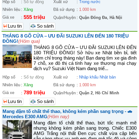
Hộp số
:
Số tự động
Xuất xứ
:
Trong nước
Nhiên liệu
:
Xăng
Đã sử dụng
:
1.000 km
555 triệu
Giá xe
:
Quận/Huyện
:
Quận Đống Đa
,
Hà Nội
Lưu tin
So sánh
THÁNG 8 GÕ CỬA – ƯU ĐÃI SUZUKI LÊN ĐẾN 180 TRIỆU
ĐỒNG!
(Hôm qua)
THÁNG 8 GÕ CỬA – ƯU ĐÃI SUZUKI LÊN ĐẾN
180 TRIỆU ĐỒNG! Sở hữu xe Nhật bền bỉ, tiết
kiệm chỉ trong tháng này! Bạn đang tìm xe gia đình
7 chỗ, xe đô thị cá tính hay xe thương mại chạy
dịch vụ? Suzuki Việt Nam đang triể...
Hộp số
:
Số tự động
Xuất xứ
:
Nhập khẩu Nhật bản
Nhiên liệu
:
Xăng
Đã sử dụng
:
1.000 km
789 triệu
Giá xe
:
Quận/Huyện
:
Quận 2
,
Hồ Chí Minh
Lưu tin
So sánh
Mang đậm tố chất thể thao, không kém phần sang trọng - 🚗
Mercedes E300 AMG
(Hôm nay)
Mang đậm tố chất thể thao, bứt tốc mạnh mẽ
nhưng không kém phần sang trọng. Chiếc E300
AMG Trắng nội thất Đen cực chất vừa cập bến
sẵn sàng phục vụ anh em đam mê tốc độ và công