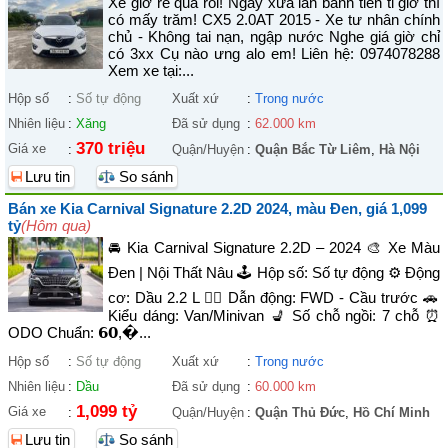
Xe giờ rẻ quá rồi! Ngày xưa lăn bánh tiền ti giờ thì
có mấy trăm! CX5 2.0AT 2015 - Xe tư nhân chính
chủ - Không tai nạn, ngập nước Nghe giá giờ chỉ
có 3xx Cụ nào ưng alo em! Liên hệ: 0974078288
Xem xe tại:...
Hộp số
:
Số tự động
Xuất xứ
:
Trong nước
Nhiên liệu
:
Xăng
Đã sử dụng
:
62.000 km
370 triệu
Giá xe
:
Quận/Huyện
:
Quận Bắc Từ Liêm
,
Hà Nội
Lưu tin
So sánh
Bán xe Kia Carnival Signature 2.2D 2024, màu Đen, giá 1,099
tỷ
(Hôm qua)
🚘 Kia Carnival Signature 2.2D – 2024 🎨 Xe Màu
Đen | Nội Thất Nâu 🕹️ Hộp số: Số tự động ⚙️ Động
cơ: Dầu 2.2 L 🚴‍♀️ Dẫn động: FWD - Cầu trước 🚗
Kiểu dáng: Van/Minivan 💺 Số chỗ ngồi: 7 chỗ ⏰
ODO Chuẩn: 𝟲𝟬,�...
Hộp số
:
Số tự động
Xuất xứ
:
Trong nước
Nhiên liệu
:
Dầu
Đã sử dụng
:
60.000 km
1,099 tỷ
Giá xe
:
Quận/Huyện
:
Quận Thủ Đức
,
Hồ Chí Minh
Lưu tin
So sánh