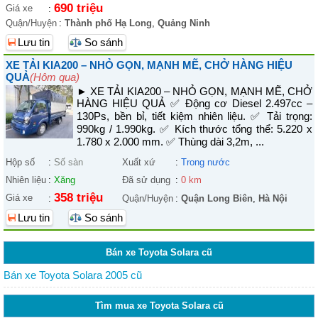
690 triệu
Giá xe
:
Quận/Huyện
:
Thành phố Hạ Long
,
Quảng Ninh
Lưu tin
So sánh
XE TẢI KIA200 – NHỎ GỌN, MẠNH MẼ, CHỞ HÀNG HIỆU
QUẢ
(Hôm qua)
► XE TẢI KIA200 – NHỎ GỌN, MẠNH MẼ, CHỞ
HÀNG HIỆU QUẢ ✅ Động cơ Diesel 2.497cc –
130Ps, bền bỉ, tiết kiệm nhiên liệu. ✅ Tải trọng:
990kg / 1.990kg. ✅ Kích thước tổng thể: 5.220 x
1.780 x 2.000 mm. ✅ Thùng dài 3,2m, ...
Hộp số
:
Số sàn
Xuất xứ
:
Trong nước
Nhiên liệu
:
Xăng
Đã sử dụng
:
0 km
358 triệu
Giá xe
:
Quận/Huyện
:
Quận Long Biên
,
Hà Nội
Lưu tin
So sánh
Bán xe Toyota Solara cũ
Bán xe Toyota Solara 2005 cũ
Tìm mua xe Toyota Solara cũ