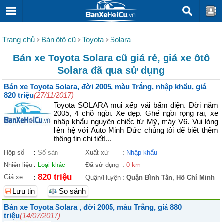
Trang chủ
Bán ôtô cũ
Toyota
Solara
Bán xe Toyota Solara cũ giá rẻ, giá xe ôtô
Solara đã qua sử dụng
Bán xe Toyota Solara, đời 2005, màu Trắng, nhập khẩu, giá
820 triệu
(27/11/2017)
Toyota SOLARA mui xếp vải bấm điện. Đời năm
2005, 4 chỗ ngồi. Xe đẹp. Ghế ngồi rộng rãi, xe
nhập khẩu nguyên chiếc từ Mỹ, máy V6. Vui lòng
liên hệ với Auto Minh Đức chúng tôi để biết thêm
thông tin chi tiết!...
Hộp số
:
Số sàn
Xuất xứ
:
Nhập khẩu
Nhiên liệu
:
Loại khác
Đã sử dụng
:
0 km
820 triệu
Giá xe
:
Quận/Huyện
:
Quận Bình Tân
,
Hồ Chí Minh
Lưu tin
So sánh
Bán xe Toyota Solara , đời 2005, màu Trắng, giá 880
triệu
(14/07/2017)