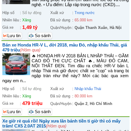
nghệ. ▫ Ưu điểm: Lắp ráp trong nước (CKD)....
Hộp số
:
Số tự động
Xuất xứ
:
Trong nước
Nhiên liệu
:
Xăng
Đã sử dụng
:
65.000 km
1,49 tỷ
Giá xe
:
Quận/Huyện
:
Quận Thanh Xuân
,
Hà Nội
Lưu tin
So sánh
Bán xe Honda HR-V L, đời 2018, màu Đỏ, nhập khẩu Thái, giá
479 triệu
(Hôm qua)
🔥 HONDA HR-V 2018 BẢN L NHẬP THÁI – GẦM
CAO ĐÔ THỊ CỰC CHẤT 🔥, MÀU ĐỎ CAM,
NỘI THẤT ĐEN. Tìm đâu ra chiếc HR-V bản L
nhập Thái mà giữ được chất xe "cọp" và trang bị
ngập tràn như thế này? Mời các bác qua xem
ngay em n...
Hộp số
:
Số tự động
Xuất xứ
:
Nhập khẩu Thái
Nhiên liệu
:
Xăng
Đã sử dụng
:
80.000 km
479 triệu
Giá xe
:
Quận/Huyện
:
Quận 2
,
Hồ Chí Minh
Lưu tin
So sánh
Xe giờ rẻ quá rồi! Ngày xưa lăn bánh tiền ti giờ thì có mấy
trăm! CX5 2.0AT 2015
(Hôm qua)