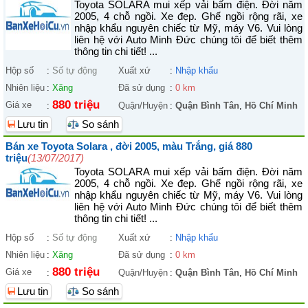
Toyota SOLARA mui xếp vải bấm điện. Đời năm
2005, 4 chỗ ngồi. Xe đẹp. Ghế ngồi rộng rãi, xe
nhập khẩu nguyên chiếc từ Mỹ, máy V6. Vui lòng
liên hệ với Auto Minh Đức chúng tôi để biết thêm
thông tin chi tiết! ...
Hộp số
:
Số tự động
Xuất xứ
:
Nhập khẩu
Nhiên liệu
:
Xăng
Đã sử dụng
:
0 km
880 triệu
Giá xe
:
Quận/Huyện
:
Quận Bình Tân
,
Hồ Chí Minh
Lưu tin
So sánh
Bán xe Toyota Solara , đời 2005, màu Trắng, giá 880
triệu
(13/07/2017)
Toyota SOLARA mui xếp vải bấm điện. Đời năm
2005, 4 chỗ ngồi. Xe đẹp. Ghế ngồi rộng rãi, xe
nhập khẩu nguyên chiếc từ Mỹ, máy V6. Vui lòng
liên hệ với Auto Minh Đức chúng tôi để biết thêm
thông tin chi tiết! ...
Hộp số
:
Số tự động
Xuất xứ
:
Nhập khẩu
Nhiên liệu
:
Xăng
Đã sử dụng
:
0 km
880 triệu
Giá xe
:
Quận/Huyện
:
Quận Bình Tân
,
Hồ Chí Minh
Lưu tin
So sánh