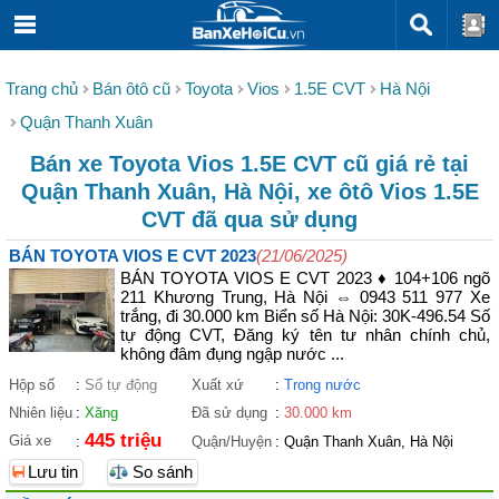
Trang chủ
Bán ôtô cũ
Toyota
Vios
1.5E CVT
Hà Nội
Quận Thanh Xuân
Bán xe Toyota Vios 1.5E CVT cũ giá rẻ tại
Quận Thanh Xuân, Hà Nội, xe ôtô Vios 1.5E
CVT đã qua sử dụng
BÁN TOYOTA VIOS E CVT 2023
(21/06/2025)
BÁN TOYOTA VIOS E CVT 2023 ♦ 104+106 ngõ
211 Khương Trung, Hà Nội ⇔ 0943 511 977 Xe
trắng, đi 30.000 km Biển số Hà Nội: 30K-496.54 Số
tự động CVT, Đăng ký tên tư nhân chính chủ,
không đâm đụng ngập nước ...
Hộp số
:
Số tự động
Xuất xứ
:
Trong nước
Nhiên liệu
:
Xăng
Đã sử dụng
:
30.000 km
445 triệu
Giá xe
:
Quận/Huyện
:
Quận Thanh Xuân, Hà Nội
Lưu tin
So sánh