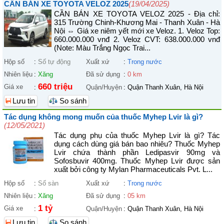
CẦN BÁN XE TOYOTA VELOZ 2025
(19/04/2025)
CẦN BÁN XE TOYOTA VELOZ 2025 - Địa chỉ:
315 Trường Chinh-Khương Mai - Thanh Xuân - Hà
Nội ⇔ Giá xe niêm yết mới xe Veloz. 1. Veloz Top:
660.000.000 vnđ 2. Veloz CVT: 638.000.000 vnđ
(Note: Màu Trắng Ngọc Trai...
Hộp số
:
Số tự động
Xuất xứ
:
Trong nước
Nhiên liệu
:
Xăng
Đã sử dụng
:
0 km
660 triệu
Giá xe
:
Quận/Huyện
:
Quận Thanh Xuân, Hà Nội
Lưu tin
So sánh
Tác dụng không mong muốn của thuốc Myhep Lvir là gì?
(12/05/2021)
Tác dụng phụ của thuốc Myhep Lvir là gì? Tác
dụng cách dùng giá bán bao nhiêu? Thuốc Myhep
Lvir chứa thành phần Ledipasvir 90mg và
Sofosbuvir 400mg. Thuốc Myhep Lvir được sản
xuất bởi công ty Mylan Pharmaceuticals Pvt. L...
Hộp số
:
Số sàn
Xuất xứ
:
Trong nước
Nhiên liệu
:
Xăng
Đã sử dụng
:
05 km
1 tỷ
Giá xe
:
Quận/Huyện
:
Quận Thanh Xuân, Hà Nội
Lưu tin
So sánh