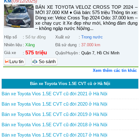
KM
(09/12/2025)
BÁN XE TOYOTA VELOZ CROSS TOP 2024 –
MỚI 37.000 KM ♦ Giá bán: 575 triệu Thông tin xe:
Dòng xe: Veloz Cross Top 2024 Odo: 37.000 km –
xe chạy cực ít Xe đẹp như mới, không đâm đụng
– không ngập nước Nội/ng...
Hộp số
:
Số tự động
Xuất xứ
:
Trong nước
Nhiên liệu
:
Xăng
Đã sử dụng
:
37.000 km
575 triệu
Giá xe
:
Quận/Huyện
:
Quận 7, Hồ Chí Minh
Lưu tin
So sánh
Xem thêm các tin khác
Bán xe Toyota Vios 1.5E CVT cũ ở Hà Nội
Bán xe Toyota Vios 1.5E CVT cũ đời 2021 ở Hà Nội
Bán xe Toyota Vios 1.5E CVT cũ đời 2020 ở Hà Nội
Bán xe Toyota Vios 1.5E CVT cũ đời 2019 ở Hà Nội
Bán xe Toyota Vios 1.5E CVT cũ đời 2018 ở Hà Nội
Bán xe Toyota Vios 1.5E CVT cũ đời 2017 ở Hà Nội