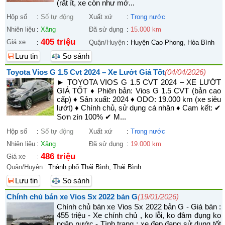
(rất ít, xe còn như mớ...
Hộp số
:
Số tự động
Xuất xứ
:
Trong nước
Nhiên liệu
:
Xăng
Đã sử dụng
:
15.000 km
405 triệu
Giá xe
:
Quận/Huyện
:
Huyện Cao Phong, Hòa Bình
Lưu tin
So sánh
Toyota Vios G 1.5 Cvt 2024 – Xe Lướt Giá Tốt
(04/04/2026)
► TOYOTA VIOS G 1.5 CVT 2024 – XE LƯỚT
GIÁ TỐT ♦ Phiên bản: Vios G 1.5 CVT (bản cao
cấp) ♦ Sản xuất: 2024 ♦ ODO: 19.000 km (xe siêu
lướt) ♦ Chính chủ, sử dụng cá nhân ♦ Cam kết: ✔
Sơn zin 100% ✔ M...
Hộp số
:
Số tự động
Xuất xứ
:
Trong nước
Nhiên liệu
:
Xăng
Đã sử dụng
:
19.000 km
486 triệu
Giá xe
:
Quận/Huyện
:
Thành phố Thái Bình, Thái Bình
Lưu tin
So sánh
Chính chủ bán xe Vios Sx 2022 bản G
(19/01/2026)
Chính chủ bán xe Vios Sx 2022 bản G - Giá bán :
455 triệu - Xe chính chủ , ko lỗi, ko đâm đụng ko
ngập nước - Tình trạng : xe đẹp,đang sử dụng tốt