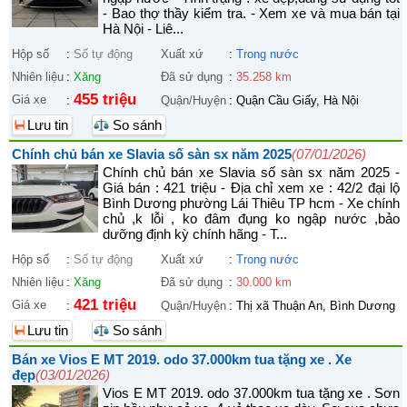
- Bao thợ thầy kiểm tra. - Xem xe và mua bán tại
Hà Nội - Liê...
Hộp số
:
Số tự động
Xuất xứ
:
Trong nước
Nhiên liệu
:
Xăng
Đã sử dụng
:
35.258 km
455 triệu
Giá xe
:
Quận/Huyện
:
Quận Cầu Giấy, Hà Nội
Lưu tin
So sánh
Chính chủ bán xe Slavia số sàn sx năm 2025
(07/01/2026)
Chính chủ bán xe Slavia số sàn sx năm 2025 -
Giá bán : 421 triệu - Địa chỉ xem xe : 42/2 đại lộ
Bình Dương phường Lái Thiêu TP hcm - Xe chính
chủ ,k lỗi , ko đâm đụng ko ngập nước ,bảo
dưỡng định kỳ chính hãng - T...
Hộp số
:
Số tự động
Xuất xứ
:
Trong nước
Nhiên liệu
:
Xăng
Đã sử dụng
:
30.000 km
421 triệu
Giá xe
:
Quận/Huyện
:
Thị xã Thuận An, Bình Dương
Lưu tin
So sánh
Bán xe Vios E MT 2019. odo 37.000km tua tặng xe . Xe
đẹp
(03/01/2026)
Vios E MT 2019. odo 37.000km tua tặng xe . Sơn