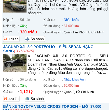
zin hầu như cả xe. 4 vỏ theo xe dày. Sơ cua chưa
hạ. Duy nhất 1 chủ mua từ mới. Vô lăng củ số nội
thất nút bấm như mới. Hoàng hôn cũng pải gọi
bằng đth...
Hộp số
:
Số sàn
Xuất xứ
:
Nhập khẩu
Nhiên liệu
:
Xăng
Đã sử dụng
:
37.000 km
320 triệu
Giá xe
:
Quận/Huyện
:
Quận Tân Phú, Hồ Chí Minh
Lưu tin
So sánh
JAGUAR XJL 3.0 PORTFOLIO – SIÊU SEDAN HẠNG
SANG
(30/12/2025)
► JAGUAR XJL 3.0 PORTFOLIO – SIÊU
SEDAN HẠNG SANG ♦ Xe dành cho Chủ tịch –
Doanh nhân Nhập khẩu Anh Quốc Sản xuất 2013,
đăng ký lần đầu 2015 Động cơ 3.0 Supercharged,
xăng – số tự động Màu đen sang trọng, 4 cửa, ...
Hộp số
:
Số tự động
Xuất xứ
:
Nhập khẩu Anh
Nhiên liệu
:
Xăng
Đã sử dụng
:
60.000 km
1,12 tỷ
Giá xe
:
Quận/Huyện
:
Quận 2, Hồ Chí Minh
Lưu tin
So sánh
BÁN XE TOYOTA VELOZ CROSS TOP 2024 – MỚI 37.000