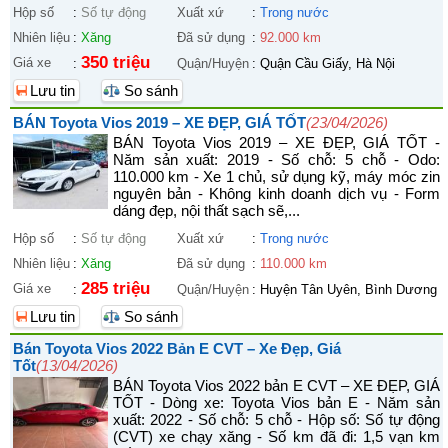
Hộp số
:
Số tự động
Xuất xứ
:
Trong nước
Nhiên liệu
:
Xăng
Đã sử dụng
:
92.000 km
350 triệu
Giá xe
:
Quận/Huyện
:
Quận Cầu Giấy, Hà Nội
Lưu tin
So sánh
BÁN Toyota Vios 2019 – XE ĐẸP, GIÁ TỐT
(23/04/2026)
BÁN Toyota Vios 2019 – XE ĐẸP, GIÁ TỐT -
Năm sản xuất: 2019 - Số chỗ: 5 chỗ - Odo:
110.000 km - Xe 1 chủ, sử dụng kỹ, máy móc zin
nguyên bản - Không kinh doanh dịch vụ - Form
dáng đẹp, nội thất sạch sẽ,...
Hộp số
:
Số tự động
Xuất xứ
:
Trong nước
Nhiên liệu
:
Xăng
Đã sử dụng
:
110.000 km
285 triệu
Giá xe
:
Quận/Huyện
:
Huyện Tân Uyên, Bình Dương
Lưu tin
So sánh
Bán Toyota Vios 2022 Bản E CVT – Xe Đẹp, Giá
Tốt
(13/04/2026)
BÁN Toyota Vios 2022 bản E CVT – XE ĐẸP, GIÁ
TỐT - Dòng xe: Toyota Vios bản E - Năm sản
xuất: 2022 - Số chỗ: 5 chỗ - Hộp số: Số tự động
(CVT) xe chạy xăng - Số km đã đi: 1,5 vạn km