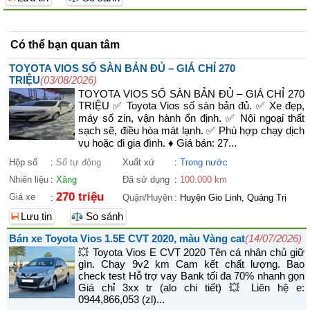
Có thể bạn quan tâm
TOYOTA VIOS SỐ SÀN BẢN ĐỦ – GIÁ CHỈ 270
TRIỆU
(03/08/2026)
TOYOTA VIOS SỐ SÀN BẢN ĐỦ – GIÁ CHỈ 270
TRIỆU ✅ Toyota Vios số sàn bản đủ. ✅ Xe đẹp,
máy số zin, vận hành ổn định. ✅ Nội ngoại thất
sạch sẽ, điều hòa mát lạnh. ✅ Phù hợp chạy dịch
vụ hoặc đi gia đình. ♦ Giá bán: 27...
Hộp số
:
Số tự động
Xuất xứ
:
Trong nước
Nhiên liệu
:
Xăng
Đã sử dụng
:
100.000 km
270 triệu
Giá xe
:
Quận/Huyện
:
Huyện Gio Linh, Quảng Trị
Lưu tin
So sánh
Bán xe Toyota Vios 1.5E CVT 2020, màu Vàng cat
(14/07/2026)
💥 Toyota Vios E CVT 2020 Tên cá nhân chủ giữ
gìn. Chạy 9v2 km Cam kết chất lượng. Bao
check test Hỗ trợ vay Bank tối đa 70% nhanh gọn
Giá chỉ 3xx tr (alo chi tiết) 💥 Liên hệ e:
0944,866,053 (zl)...