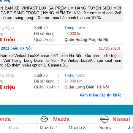
I VN)
ẦN BÁN XE VINFAST LUX SA PREMIUM HÀNG TUYỂN SIÊU MỚI
DA BÒ SANG TRỌNG ( HÀNG HIẾM TẠI VN) - Xe cực mới odo: 2v8
da bò cực sang trọng. - Xe mới mua bảo hành thân vỏ 100%...
 tự động
Xuất xứ
:
Trong nước
ng
Đã sử dụng
:
28.000 km
0 triệu
Quận/Huyện
:
Quận Hoàng Mai
,
Hà Nội
 2021 biển Hà Nội
(11/10/2023)
án xe Vinfast LuxSA base 2021 biển Hà Nội - Giá bán : 710 triệu -
 : Việt Hưng, Long Biên, Hà Nội - Xe Vinfast LuxSA , sản xuất năm
ng cấp thêm nhiều option 1. Camera 3...
 tự động
Xuất xứ
:
Trong nước
ng
Đã sử dụng
:
74.000 km
0 triệu
Quận/Huyện
:
Quận Long Biên
,
Hà Nội
Xem thêm các tin khác
onda
Mazda
Nissan
Civic
Mazda 2
Mazda 3
Sunny
Ju