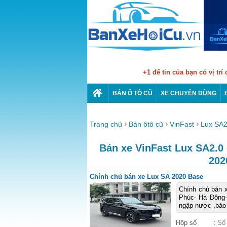
+1 để tin của bạn có vị trí
BÁN Ô TÔ CŨ
XE CHUYÊN DÙNG
Trang chủ
Bán ôtô cũ
VinFast
Lux SA2
Bán xe VinFast Lux SA2.0 c
202
Chính chủ bán xe Lux SA 2020 Base
Chính chủ bán x
Phúc- Hà Đông-
ngập nước ,bảo 
Hộp số
:
Số