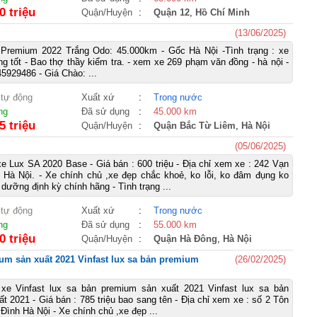
0 triệu
Quận/Huyện
:
Quận 12
,
Hồ Chí Minh
(13/06/2025)
 Premium 2022 Trắng Odo: 45.000km - Gốc Hà Nội -Tình trạng : xe
g tốt - Bao thợ thầy kiểm tra. - xem xe 269 phạm văn đồng - hà nội -
45929486 - Giá Chào: ...
 tự động
Xuất xứ
:
Trong nước
ng
Đã sử dụng
:
45.000 km
5 triệu
Quận/Huyện
:
Quận Bắc Từ Liêm
,
Hà Nội
(05/06/2025)
e Lux SA 2020 Base - Giá bán : 600 triệu - Địa chỉ xem xe : 242 Vạn
 Hà Nội. - Xe chính chủ ,xe đẹp chắc khoẻ, ko lỗi, ko đâm đụng ko
dưỡng định kỳ chính hãng - Tình trạng ...
 tự động
Xuất xứ
:
Trong nước
ng
Đã sử dụng
:
55.000 km
0 triệu
Quận/Huyện
:
Quận Hà Đông
,
Hà Nội
ium sản xuất 2021 Vinfast lux sa bản premium
(26/02/2025)
xe Vinfast lux sa bản premium sản xuất 2021 Vinfast lux sa bản
t 2021 - Giá bán : 785 triệu bao sang tên - Địa chỉ xem xe : số 2 Tôn
Đình Hà Nội - Xe chính chủ ,xe đẹp ...