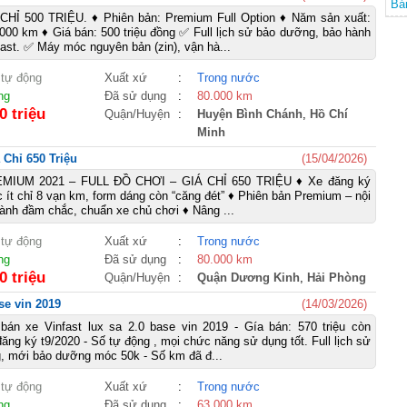
Bá
HỈ 500 TRIỆU. ♦ Phiên bản: Premium Full Option ♦ Năm sản xuất:
000 km ♦ Giá bán: 500 triệu đồng ✅ Full lịch sử bảo dưỡng, bảo hành
ast. ✅ Máy móc nguyên bản (zin), vận hà...
 tự động
Xuất xứ
:
Trong nước
ng
Đã sử dụng
:
80.000 km
0 triệu
Quận/Huyện
:
Huyện Bình Chánh
,
Hồ Chí
Minh
 Chỉ 650 Triệu
(15/04/2026)
IUM 2021 – FULL ĐỒ CHƠI – GIÁ CHỈ 650 TRIỆU ♦ Xe đăng ký
c ít chỉ 8 vạn km, form dáng còn “căng đét” ♦ Phiên bản Premium – nội
hành đầm chắc, chuẩn xe chủ chơi ♦ Nâng ...
 tự động
Xuất xứ
:
Trong nước
ng
Đã sử dụng
:
80.000 km
0 triệu
Quận/Huyện
:
Quận Dương Kinh
,
Hải Phòng
se vin 2019
(14/03/2026)
bán xe Vinfast lux sa 2.0 base vin 2019 - Gía bán: 570 triệu còn
ăng ký t9/2020 - Số tự động , mọi chức năng sử dụng tốt. Full lịch sử
, mới bảo dưỡng móc 50k - Số km đã đ...
 tự động
Xuất xứ
:
Trong nước
ng
Đã sử dụng
:
63.000 km