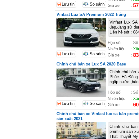
Lưu tin
So sánh
57
Giá xe
:
Vinfast Lux SA Premium 2022 Trắng
Vinfast Lux SA
đẹp,đang sử dụn
Liên hệ sdt : 08
Hộp số
:
Số
Nhiên liệu
:
Xă
Lưu tin
So sánh
83
Giá xe
:
Chính chủ bán xe Lux SA 2020 Base
Chính chủ bán x
Phúc- Hà Đông-
ngập nước ,bảo 
Hộp số
:
Số
Nhiên liệu
:
Xă
Lưu tin
So sánh
60
Giá xe
:
Chính chủ bán xe Vinfast lux sa bản prem
sản xuất 2021
Chính chủ bán 
premium sản xuấ
Thất Thuyết Mỹ 