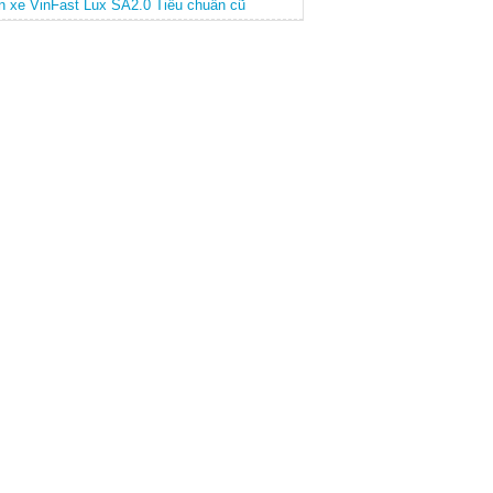
n xe VinFast Lux SA2.0 Tiêu chuẩn cũ