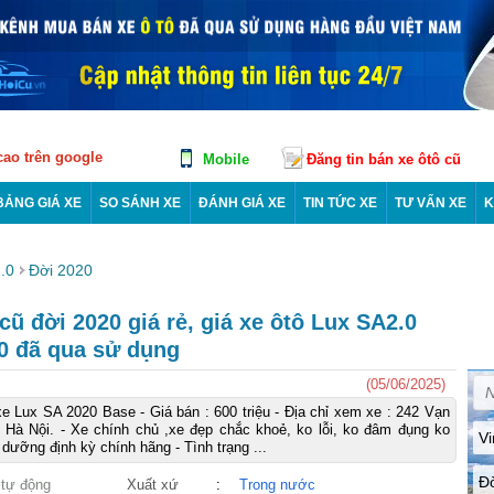
 cao trên google
Mobile
Đăng tin bán xe ôtô cũ
BẢNG GIÁ XE
SO SÁNH XE
ĐÁNH GIÁ XE
TIN TỨC XE
TƯ VẤN XE
K
.0
Đời 2020
ũ đời 2020 giá rẻ, giá xe ôtô Lux SA2.0
0 đã qua sử dụng
(05/06/2025)
e Lux SA 2020 Base - Giá bán : 600 triệu - Địa chỉ xem xe : 242 Vạn
 Hà Nội. - Xe chính chủ ,xe đẹp chắc khoẻ, ko lỗi, ko đâm đụng ko
Vi
dưỡng định kỳ chính hãng - Tình trạng ...
Đ
 tự động
Xuất xứ
:
Trong nước