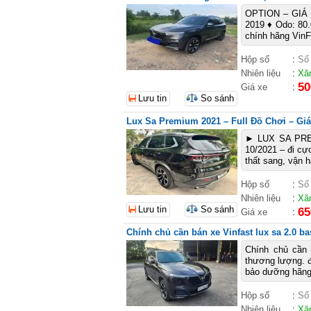
OPTION – GIÁ C
2019 ♦ Odo: 80.
chính hãng VinF
Hộp số
:
Số
Nhiên liệu
:
Xă
50
Giá xe
:
Lưu tin
So sánh
Lux Sa Premium 2021 – Full Đồ Chơi – Giá
► LUX SA PREM
10/2021 – đi cự
thất sang, vận 
Hộp số
:
Số
Nhiên liệu
:
Xă
Lưu tin
So sánh
65
Giá xe
:
Chính chủ cần bán xe Vinfast lux sa 2.0 ba
Chính chủ cần 
thương lượng. đ
bảo dưỡng hãng
Hộp số
:
Số
Nhiên liệu
:
Xă