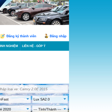
Đăng ký thành viên
Đăng nhập
INH NGHIỆM
LIÊN HỆ - GÓP Ý
nFast
Lux SA2.0
ời 2020
--- Tỉnh/Thành ---