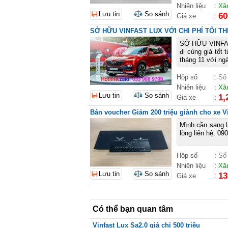
Nhiên liệu
:
Xă
Lưu tin
So sánh
60
Giá xe
:
SỞ HỮU VINFAST LUX VỚI CHI PHÍ TỐI TH
SỞ HỮU VINFAS
đi cùng giá tốt
tháng 11 với ngà
Hộp số
:
Số
Nhiên liệu
:
Xă
Lưu tin
So sánh
1,
Giá xe
:
Bán voucher Giảm 200 triệu giành cho xe Vi
Mình cần sang l
lòng liên hệ: 09
Hộp số
:
Số
Nhiên liệu
:
Xă
Lưu tin
So sánh
13
Giá xe
:
Có thể bạn quan tâm
Vinfast Lux Sa2.0 giá chỉ 500 triệu