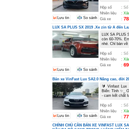
Hộp số
:
Số
Nhiên liệu
:
Xă
Lưu tin
So sánh
78
Giá xe
:
LUX SA PLUS SX 2019 .Xe zin từ A đến La
LUX SA PLUS SX
còn 60-70%. Em
nhé. Chỉ bàn về 
Hộp số
:
Số
Nhiên liệu
:
Xă
69
Giá xe
:
Lưu tin
So sánh
Bán xe VinFast Lux SA2.0 Nâng cao, đời 202
🔰 Vinfast Lux
Biển: Tỉnh ✨_ 
- cam kết chất 
Hộp số
:
Số
Nhiên liệu
:
Xă
Lưu tin
So sánh
77
Giá xe
:
CHÍNH CHỦ CẦN BÁN XE VINFAST LUX S