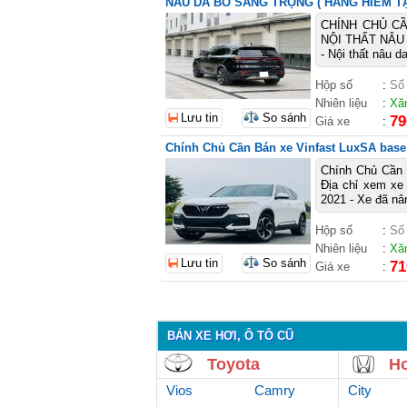
NÂU DA BÒ SANG TRỌNG ( HÀNG HIẾM TẠ
CHÍNH CHỦ C
NỘI THẤT NÂU 
- Nội thất nâu 
Hộp số
:
Số
Nhiên liệu
:
Xă
Lưu tin
So sánh
79
Giá xe
:
Chính Chủ Cần Bán xe Vinfast LuxSA base
Chính Chủ Cần B
Địa chỉ xem xe
2021 - Xe đã nâ
Hộp số
:
Số
Nhiên liệu
:
Xă
Lưu tin
So sánh
71
Giá xe
:
BÁN XE HƠI, Ô TÔ CŨ
Toyota
H
Vios
Camry
City