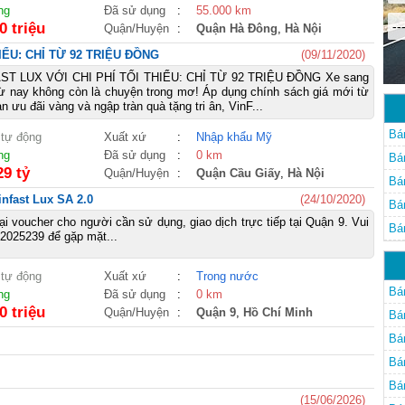
ng
Đã sử dụng
:
55.000 km
--
0 triệu
Quận/Huyện
:
Quận Hà Đông
,
Hà Nội
IỂU: CHỈ TỪ 92 TRIỆU ĐỒNG
(09/11/2020)
T LUX VỚI CHI PHÍ TỐI THIỂU: CHỈ TỪ 92 TRIỆU ĐỒNG Xe sang
 từ nay không còn là chuyện trong mơ! Áp dụng chính sách giá mới từ
n ưu đãi vàng và ngập tràn quà tặng tri ân, VinF...
Bá
 tự động
Xuất xứ
:
Nhập khẩu Mỹ
ng
Đã sử dụng
:
0 km
Bá
29 tỷ
Quận/Huyện
:
Quận Cầu Giấy
,
Hà Nội
Bá
nfast Lux SA 2.0
(24/10/2020)
Bá
ại voucher cho người cần sử dụng, giao dịch trực tiếp tại Quận 9. Vui
Bá
02025239 để gặp mặt...
 tự động
Xuất xứ
:
Trong nước
Bá
ng
Đã sử dụng
:
0 km
0 triệu
Quận/Huyện
:
Quận 9
,
Hồ Chí Minh
Bá
Bá
Bá
Bá
(15/06/2026)