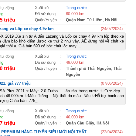
 tự động
Xuất xứ
:
Trong nước
ng
Đã sử dụng
:
60.000 km
5 triệu
Quận/Huyện
:
Quận Nam Từ Liêm
,
Hà Nội
zang và Lốp xe chạy 4.9v km
(24/07/2024)
 2019 .Xe zin từ A đến Lazang và Lốp xe chạy 4.9v km lốp theo xe
 đảm bảo khó kiếm được xe thứ 2 nhứ vâỵ. AE đừng hỏi về chất xe
giá thôi ạ. Giá bán 690 có bớt chút lộc may ...
 tự động
Xuất xứ
:
Trong nước
ng
Đã sử dụng
:
49.000 km
0 triệu
Quận/Huyện
:
Thành phố Thái Nguyên
,
Thái
Nguyên
1, giá 777 triệu
(07/06/2024)
 SA Plus 2021 ✨Máy: 2.0 Turbo _ Lắp ráp trong nước ✨Cực đẹp _
Odo 46.000km ✨Màu: Trắng _ Nội thất da màu: Nâu ✨Hỗ trợ bank cao
lượng Chào bán: 775_...
 tự động
Xuất xứ
:
Trong nước
ng
Đã sử dụng
:
46.000 km
7 triệu
Quận/Huyện
:
Quận Cầu Giấy
,
Hà Nội
A PREMIUM HÀNG TUYỂN SIÊU MỚI NỘI THẤT
(22/04/2024)