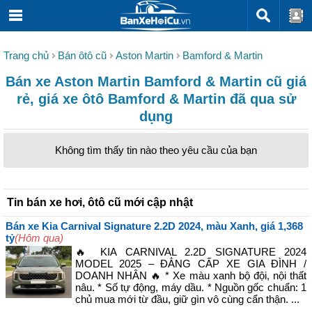
Trang chủ
Bán ôtô cũ
Aston Martin
Bamford & Martin
Bán xe Aston Martin Bamford & Martin cũ giá
rẻ, giá xe ôtô Bamford & Martin đã qua sử
dụng
Không tìm thấy tin nào theo yêu cầu của bạn
Tin bán xe hơi, ôtô cũ mới cập nhật
Bán xe Kia Carnival Signature 2.2D 2024, màu Xanh, giá 1,368
tỷ
(Hôm qua)
🔥 KIA CARNIVAL 2.2D SIGNATURE 2024
MODEL 2025 – ĐẲNG CẤP XE GIA ĐÌNH /
DOANH NHÂN 🔥 * Xe màu xanh bộ đội, nội thất
nâu. * Số tự động, máy dầu. * Nguồn gốc chuẩn: 1
chủ mua mới từ đầu, giữ gìn vô cùng cẩn thận. ...