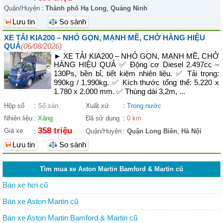
Quận/Huyện
:
Thành phố Hạ Long
,
Quảng Ninh
Lưu tin
So sánh
XE TẢI KIA200 – NHỎ GỌN, MẠNH MẼ, CHỞ HÀNG HIỆU
QUẢ
(06/08/2026)
► XE TẢI KIA200 – NHỎ GỌN, MẠNH MẼ, CHỞ
HÀNG HIỆU QUẢ ✅ Động cơ Diesel 2.497cc –
130Ps, bền bỉ, tiết kiệm nhiên liệu. ✅ Tải trọng:
990kg / 1.990kg. ✅ Kích thước tổng thể: 5.220 x
1.780 x 2.000 mm. ✅ Thùng dài 3,2m, ...
Hộp số
:
Số sàn
Xuất xứ
:
Trong nước
Nhiên liệu
:
Xăng
Đã sử dụng
:
0 km
358 triệu
Giá xe
:
Quận/Huyện
:
Quận Long Biên
,
Hà Nội
Lưu tin
So sánh
Tìm mua xe Aston Martin Bamford & Martin cũ
Bán xe hơi cũ
Bán xe Aston Martin cũ
Bán xe Aston Martin Bamford & Martin cũ