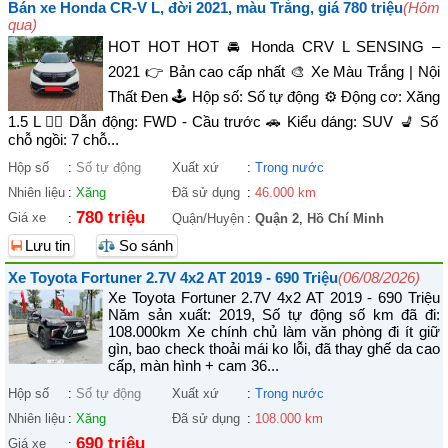
Bán xe Honda CR-V L, đời 2021, màu Trắng, giá 780 triệu
(Hôm
qua)
HOT HOT HOT 🚘 Honda CRV L SENSING –
2021 👉 Bản cao cấp nhất 🎨 Xe Màu Trắng | Nội
Thất Đen 🕹️ Hộp số: Số tự động ⚙️ Động cơ: Xăng
1.5 L 🚴‍♀️ Dẫn động: FWD - Cầu trước 🚗 Kiểu dáng: SUV 💺 Số
chỗ ngồi: 7 chỗ...
Hộp số
:
Số tự động
Xuất xứ
:
Trong nước
Nhiên liệu
:
Xăng
Đã sử dụng
:
46.000 km
780 triệu
Giá xe
:
Quận/Huyện
:
Quận 2
,
Hồ Chí Minh
Lưu tin
So sánh
Xe Toyota Fortuner 2.7V 4x2 AT 2019 - 690 Triệu
(06/08/2026)
Xe Toyota Fortuner 2.7V 4x2 AT 2019 - 690 Triệu
Năm sản xuất: 2019, Số tự động số km đã đi:
108.000km Xe chính chủ làm văn phòng đi ít giữ
gìn, bao check thoải mái ko lỗi, đã thay ghế da cao
cấp, màn hình + cam 36...
Hộp số
:
Số tự động
Xuất xứ
:
Trong nước
Nhiên liệu
:
Xăng
Đã sử dụng
:
108.000 km
690 triệu
Giá xe
: