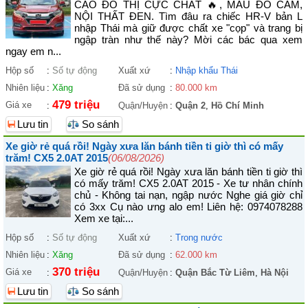
CAO ĐÔ THỊ CỰC CHẤT 🔥, MÀU ĐỎ CAM,
NỘI THẤT ĐEN. Tìm đâu ra chiếc HR-V bản L
nhập Thái mà giữ được chất xe "cọp" và trang bị
ngập tràn như thế này? Mời các bác qua xem
ngay em n...
Hộp số
:
Số tự động
Xuất xứ
:
Nhập khẩu Thái
Nhiên liệu
:
Xăng
Đã sử dụng
:
80.000 km
479 triệu
Giá xe
:
Quận/Huyện
:
Quận 2
,
Hồ Chí Minh
Lưu tin
So sánh
Xe giờ rẻ quá rồi! Ngày xưa lăn bánh tiền ti giờ thì có mấy
trăm! CX5 2.0AT 2015
(06/08/2026)
Xe giờ rẻ quá rồi! Ngày xưa lăn bánh tiền ti giờ thì
có mấy trăm! CX5 2.0AT 2015 - Xe tư nhân chính
chủ - Không tai nạn, ngập nước Nghe giá giờ chỉ
có 3xx Cụ nào ưng alo em! Liên hệ: 0974078288
Xem xe tại:...
Hộp số
:
Số tự động
Xuất xứ
:
Trong nước
Nhiên liệu
:
Xăng
Đã sử dụng
:
62.000 km
370 triệu
Giá xe
:
Quận/Huyện
:
Quận Bắc Từ Liêm
,
Hà Nội
Lưu tin
So sánh