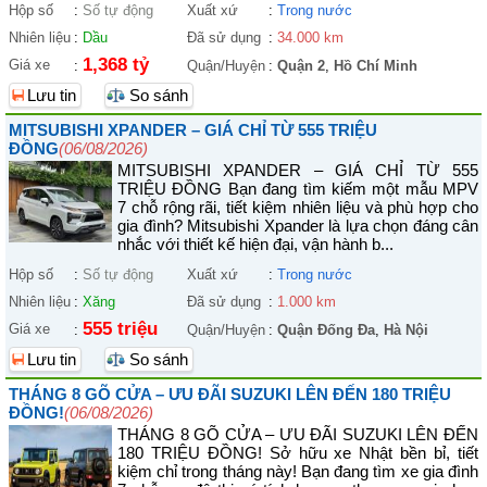
Hộp số
:
Số tự động
Xuất xứ
:
Trong nước
Nhiên liệu
:
Dầu
Đã sử dụng
:
34.000 km
1,368 tỷ
Giá xe
:
Quận/Huyện
:
Quận 2
,
Hồ Chí Minh
Lưu tin
So sánh
MITSUBISHI XPANDER – GIÁ CHỈ TỪ 555 TRIỆU
ĐỒNG
(06/08/2026)
MITSUBISHI XPANDER – GIÁ CHỈ TỪ 555
TRIỆU ĐỒNG Bạn đang tìm kiếm một mẫu MPV
7 chỗ rộng rãi, tiết kiệm nhiên liệu và phù hợp cho
gia đình? Mitsubishi Xpander là lựa chọn đáng cân
nhắc với thiết kế hiện đại, vận hành b...
Hộp số
:
Số tự động
Xuất xứ
:
Trong nước
Nhiên liệu
:
Xăng
Đã sử dụng
:
1.000 km
555 triệu
Giá xe
:
Quận/Huyện
:
Quận Đống Đa
,
Hà Nội
Lưu tin
So sánh
THÁNG 8 GÕ CỬA – ƯU ĐÃI SUZUKI LÊN ĐẾN 180 TRIỆU
ĐỒNG!
(06/08/2026)
THÁNG 8 GÕ CỬA – ƯU ĐÃI SUZUKI LÊN ĐẾN
180 TRIỆU ĐỒNG! Sở hữu xe Nhật bền bỉ, tiết
kiệm chỉ trong tháng này! Bạn đang tìm xe gia đình