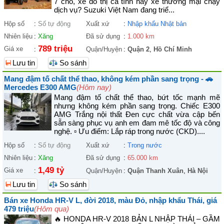
7 chỗ, xe đô thị cá tính hay xe thương mại chạy
dịch vụ? Suzuki Việt Nam đang triể...
Hộp số
:
Số tự động
Xuất xứ
:
Nhập khẩu Nhật bản
Nhiên liệu
:
Xăng
Đã sử dụng
:
1.000 km
789 triệu
Giá xe
:
Quận/Huyện
:
Quận 2
,
Hồ Chí Minh
Lưu tin
So sánh
Mang đậm tố chất thể thao, không kém phần sang trọng - 🚗
Mercedes E300 AMG
(Hôm nay)
Mang đậm tố chất thể thao, bứt tốc mạnh mẽ
nhưng không kém phần sang trọng. Chiếc E300
AMG Trắng nội thất Đen cực chất vừa cập bến
sẵn sàng phục vụ anh em đam mê tốc độ và công
nghệ. ▫ Ưu điểm: Lắp ráp trong nước (CKD)....
Hộp số
:
Số tự động
Xuất xứ
:
Trong nước
Nhiên liệu
:
Xăng
Đã sử dụng
:
65.000 km
1,49 tỷ
Giá xe
:
Quận/Huyện
:
Quận Thanh Xuân
,
Hà Nội
Lưu tin
So sánh
Bán xe Honda HR-V L, đời 2018, màu Đỏ, nhập khẩu Thái, giá
479 triệu
(Hôm qua)
🔥 HONDA HR-V 2018 BẢN L NHẬP THÁI – GẦM