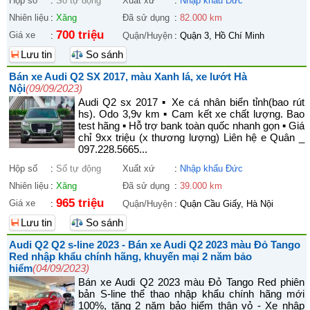
Hộp số
:
Số tự động
Xuất xứ
:
Nhập khẩu Đức
Nhiên liệu
:
Xăng
Đã sử dụng
:
82.000 km
700 triệu
Giá xe
:
Quận/Huyện
:
Quận 3, Hồ Chí Minh
Lưu tin
So sánh
Bán xe Audi Q2 SX 2017, màu Xanh lá, xe lướt Hà
Nội
(09/09/2023)
Audi Q2 sx 2017 ▪︎ Xe cá nhân biển tỉnh(bao rút
hs). Odo 3,9v km ▪︎ Cam kết xe chất lượng. Bao
test hãng ▪︎ Hỗ trợ bank toàn quốc nhanh gọn ▪︎ Giá
chỉ 9xx triệu (x thương lượng) Liên hệ e Quân _
097.228.5665...
Hộp số
:
Số tự động
Xuất xứ
:
Nhập khẩu Đức
Nhiên liệu
:
Xăng
Đã sử dụng
:
39.000 km
965 triệu
Giá xe
:
Quận/Huyện
:
Quận Cầu Giấy, Hà Nội
Lưu tin
So sánh
Audi Q2 Q2 s-line 2023 - Bán xe Audi Q2 2023 màu Đỏ Tango
Red nhập khẩu chính hãng, khuyến mại 2 năm bảo
hiểm
(04/09/2023)
Bán xe Audi Q2 2023 màu Đỏ Tango Red phiên
bản S-line thể thao nhập khẩu chính hãng mới
100%, tặng 2 năm bảo hiểm thân vỏ - Xe nhập