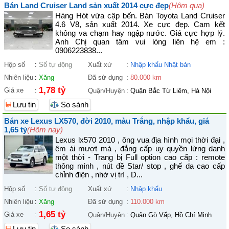
Bán Land Cruiser Land sản xuất 2014 cực đẹp
(Hôm qua)
Hàng Hót vừa cập bến. Bán Toyota Land Cruiser
4.6 V8, sản xuất 2014. Xe cực đẹp. Cam kết
không va chạm hay ngập nước. Giá cực hợp lý.
Anh Chị quan tâm vui lòng liên hệ em :
0906223838...
Hộp số
:
Số tự động
Xuất xứ
:
Nhập khẩu Nhật bản
Nhiên liệu
:
Xăng
Đã sử dụng
:
80.000 km
1,78 tỷ
Giá xe
:
Quận/Huyện
:
Quận Bắc Từ Liêm, Hà Nội
Lưu tin
So sánh
Bán xe Lexus LX570, đời 2010, màu Trắng, nhập khẩu, giá
1,65 tỷ
(Hôm nay)
Lexus lx570 2010 , ông vua địa hình mọi thời đại ,
êm ái mượt mà , đẳng cấp uy quyền lừng danh
một thời - Trang bị Full option cao cấp : remote
thông minh , nút đề Star/ stop , ghế da cao cấp
chỉnh điện , nhớ vị trí , D...
Hộp số
:
Số tự động
Xuất xứ
:
Nhập khẩu
Nhiên liệu
:
Xăng
Đã sử dụng
:
110.000 km
1,65 tỷ
Giá xe
:
Quận/Huyện
:
Quận Gò Vấp, Hồ Chí Minh
Lưu tin
So sánh