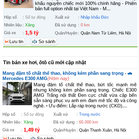
khẩu nguyên chiếc mới 100% chính hãng - Phiên
bản full option nhất tại Việt Nam - M...
Hộp số
:
Số tự động
Xuất xứ
:
Nhập khẩu Đức
Nhiên liệu
:
Xăng
Đã sử dụng
:
0 km
1,5 tỷ
Giá xe
:
Quận/Huyện
:
Quận Nam Từ Liêm, Hà Nội
Lưu tin
So sánh
Tin bán xe hơi, ôtô cũ mới cập nhật
Mang đậm tố chất thể thao, không kém phần sang trọng - 🚗
Mercedes E300 AMG
(Hôm nay)
Mang đậm tố chất thể thao, bứt tốc mạnh mẽ
nhưng không kém phần sang trọng. Chiếc E300
AMG Trắng nội thất Đen cực chất vừa cập bến
sẵn sàng phục vụ anh em đam mê tốc độ và công
nghệ. ▫ Ưu điểm: Lắp ráp trong nước (CKD)....
Hộp số
:
Số tự động
Xuất xứ
:
Trong nước
Nhiên liệu
:
Xăng
Đã sử dụng
:
65.000 km
1,49 tỷ
Giá xe
:
Quận/Huyện
:
Quận Thanh Xuân, Hà Nội
Lưu tin
So sánh