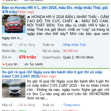
Bán xe Honda HR-V L, đời 2018, màu Đỏ, nhập khẩu Thái, giá
479 triệu
(Hôm nay)
🔥 HONDA HR-V 2018 BẢN L NHẬP THÁI – GẦM
CAO ĐÔ THỊ CỰC CHẤT 🔥, MÀU ĐỎ CAM,
NỘI THẤT ĐEN. Tìm đâu ra chiếc HR-V bản L
nhập Thái mà giữ được chất xe "cọp" và trang bị
ngập tràn như thế này? Mời các bác qua xem
ngay em n...
Hộp số
:
Số tự động
Xuất xứ
:
Nhập khẩu Thái
Nhiên liệu
:
Xăng
Đã sử dụng
:
80.000 km
479 triệu
Giá xe
:
Quận/Huyện
:
Quận 2, Hồ Chí Minh
Lưu tin
So sánh
Xe giờ rẻ quá rồi! Ngày xưa lăn bánh tiền ti giờ thì có mấy
trăm! CX5 2.0AT 2015
(Hôm nay)
Xe giờ rẻ quá rồi! Ngày xưa lăn bánh tiền ti giờ thì
có mấy trăm! CX5 2.0AT 2015 - Xe tư nhân chính
chủ - Không tai nạn, ngập nước Nghe giá giờ chỉ
có 3xx Cụ nào ưng alo em! Liên hệ: 0974078288
Xem xe tại:...
Hộp số
:
Số tự động
Xuất xứ
:
Trong nước