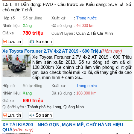
1.5 L 🚴‍♀️ Dẫn động: FWD - Cầu trước 🚗 Kiểu dáng: SUV 💺 Số
chỗ ngồi: 7 chỗ...
Hộp số
:
Số tự động
Xuất xứ
:
Trong nước
Nhiên liệu
:
Xăng
Đã sử dụng
:
46.000 km
780 triệu
Giá xe
:
Quận/Huyện
:
Quận 2, Hồ Chí Minh
Lưu tin
So sánh
Xe Toyota Fortuner 2.7V 4x2 AT 2019 - 690 Triệu
(Hôm nay)
Xe Toyota Fortuner 2.7V 4x2 AT 2019 - 690 Triệu
Năm sản xuất: 2019, Số tự động số km đã đi:
108.000km Xe chính chủ làm văn phòng đi ít giữ
gìn, bao check thoải mái ko lỗi, đã thay ghế da cao
cấp, màn hình + cam 36...
Hộp số
:
Số tự động
Xuất xứ
:
Trong nước
Nhiên liệu
:
Xăng
Đã sử dụng
:
108.000 km
690 triệu
Giá xe
:
Quận/Huyện
:
Thành phố Hạ Long, Quảng Ninh
Lưu tin
So sánh
XE TẢI KIA200 – NHỎ GỌN, MẠNH MẼ, CHỞ HÀNG HIỆU
QUẢ
(Hôm nay)