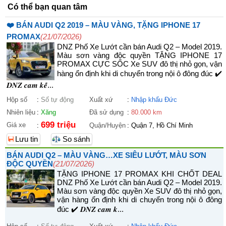
Có thể bạn quan tâm
❤️ BÁN AUDI Q2 2019 – MÀU VÀNG, TẶNG IPHONE 17
PROMAX
(21/07/2026)
DNZ Phố Xe Lướt cần bán Audi Q2 – Model 2019.
Màu sơn vàng độc quyền TẶNG IPHONE 17
PROMAX CỰC SỐC Xe SUV đô thị nhỏ gọn, vận
hàng ổn định khi di chuyển trong nội ô đông đúc ✔️
𝑫𝑵𝒁 𝒄𝒂𝒎 𝒌𝒆̂́...
Hộp số
:
Số tự động
Xuất xứ
:
Nhập khẩu Đức
Nhiên liệu
:
Xăng
Đã sử dụng
:
80.000 km
699 triệu
Giá xe
:
Quận/Huyện
:
Quận 7, Hồ Chí Minh
Lưu tin
So sánh
BÁN AUDI Q2 – MÀU VÀNG…XE SIÊU LƯỚT, MÀU SƠN
ĐỘC QUYỀN
(21/07/2026)
TẶNG IPHONE 17 PROMAX KHI CHỐT DEAL
DNZ Phố Xe Lướt cần bán Audi Q2 – Model 2019.
Màu sơn vàng độc quyền Xe SUV đô thị nhỏ gọn,
vận hàng ổn định khi di chuyển trong nội ô đông
đúc ✔️ 𝑫𝑵𝒁 𝒄𝒂𝒎 𝒌...