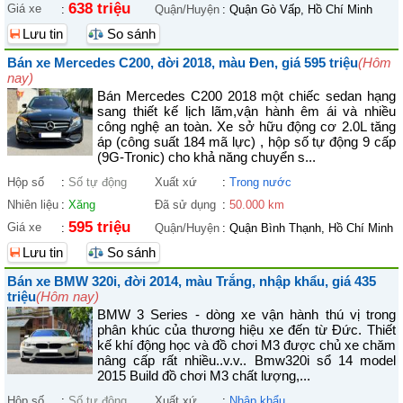
638 triệu
Giá xe
:
Quận/Huyện
:
Quận Gò Vấp, Hồ Chí Minh
Lưu tin
So sánh
Bán xe Mercedes C200, đời 2018, màu Đen, giá 595 triệu
(Hôm
nay)
Bán Mercedes C200 2018 một chiếc sedan hạng
sang thiết kế lịch lãm,vận hành êm ái và nhiều
công nghệ an toàn. Xe sở hữu động cơ 2.0L tăng
áp (công suất 184 mã lực) , hộp số tự động 9 cấp
(9G-Tronic) cho khả năng chuyển s...
Hộp số
:
Số tự động
Xuất xứ
:
Trong nước
Nhiên liệu
:
Xăng
Đã sử dụng
:
50.000 km
595 triệu
Giá xe
:
Quận/Huyện
:
Quận Bình Thạnh, Hồ Chí Minh
Lưu tin
So sánh
Bán xe BMW 320i, đời 2014, màu Trắng, nhập khẩu, giá 435
triệu
(Hôm nay)
BMW 3 Series - dòng xe vận hành thú vị trong
phân khúc của thương hiệu xe đến từ Đức. Thiết
kế khí động học và đồ chơi M3 được chủ xe chăm
nâng cấp rất nhiều..v.v.. Bmw320i sổ 14 model
2015 Build đồ chơi M3 chất lượng,...
Hộp số
:
Số tự động
Xuất xứ
:
Nhập khẩu