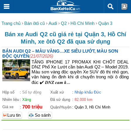
Trang chủ
Bán ôtô cũ
Audi
Q2
Hồ Chí Minh
Quận 3
Bán xe Audi Q2 cũ giá rẻ tại Quận 3, Hồ Chí
Minh, xe ôtô Q2 đã qua sử dụng
BÁN AUDI Q2 – MÀU VÀNG…XE SIÊU LƯỚT, MÀU SƠN
ĐỘC QUYỀN
(21/07/2026)
TẶNG IPHONE 17 PROMAX KHI CHỐT DEAL
DNZ Phố Xe Lướt cần bán Audi Q2 – Model 2019.
Màu sơn vàng độc quyền Xe SUV đô thị nhỏ gọn,
vận hàng ổn định khi di chuyển trong nội ô đông
đúc ✔️ 𝑫𝑵𝒁 𝒄𝒂𝒎 𝒌...
Hộp số
:
Số tự động
Xuất xứ
:
Nhập khẩu Đức
Nhiên liệu
:
Xăng
Đã sử dụng
:
82.000 km
700 triệu
Giá xe
:
Quận/Huyện
:
Quận 3, Hồ Chí Minh
Lưu tin
So sánh