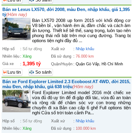
Bán xe Lexus LX570, đời 2008, màu Đen, nhập khẩu, giá 1,395
tỷ
(Hôm nay)
Bán LX570 2008 up form 2015 với khối động cơ
V8 bền bỉ , vận hành êm ái, đầm chắc và cách âm
ấn tượng. Thiết kế bề thế, sang trọng, luôn tạo nên
phong thái nổi bật trên mọi cung đường. Trang bị
options tiện nghi đầy đủ ...
Hộp số
:
Số tự động
Xuất xứ
:
Nhập khẩu
Nhiên liệu
:
Xăng
Đã sử dụng
:
76.000 km
1,395 tỷ
Giá xe
:
Quận/Huyện
:
Quận Gò Vấp, Hồ Chí Minh
Lưu tin
So sánh
Bán xe Ford Explorer Limited 2.3 Ecoboost AT 4WD, đời 2015,
màu Đen, nhập khẩu, giá 638 triệu
(Hôm nay)
Ford Explorer Limited model 2016 một chiếc xe
vừa đủ độ uy tín để đi gặp đối tác, vừa đủ an toàn
và rộng rãi để chăm sóc vợ con trong những
chuyến đi xa Bản cao cấp 6 ghế Full options tiện
nghi Cửa sổ trời toàn cảnh Pa...
Hộp số
:
Số tự động
Xuất xứ
:
Nhập khẩu
Nhiên liệu
:
Xăng
Đã sử dụng
:
100.000 km