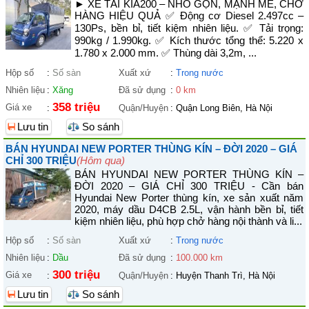
► XE TẢI KIA200 – NHỎ GỌN, MẠNH MẼ, CHỞ
HÀNG HIỆU QUẢ ✅ Động cơ Diesel 2.497cc –
130Ps, bền bỉ, tiết kiệm nhiên liệu. ✅ Tải trọng:
990kg / 1.990kg. ✅ Kích thước tổng thể: 5.220 x
1.780 x 2.000 mm. ✅ Thùng dài 3,2m, ...
Hộp số
:
Số sàn
Xuất xứ
:
Trong nước
Nhiên liệu
:
Xăng
Đã sử dụng
:
0 km
358 triệu
Giá xe
:
Quận/Huyện
:
Quận Long Biên, Hà Nội
Lưu tin
So sánh
BÁN HYUNDAI NEW PORTER THÙNG KÍN – ĐỜI 2020 – GIÁ
CHỈ 300 TRIỆU
(Hôm qua)
BÁN HYUNDAI NEW PORTER THÙNG KÍN –
ĐỜI 2020 – GIÁ CHỈ 300 TRIỆU - Cần bán
Hyundai New Porter thùng kín, xe sản xuất năm
2020, máy dầu D4CB 2.5L, vận hành bền bỉ, tiết
kiệm nhiên liệu, phù hợp chở hàng nội thành và li...
Hộp số
:
Số sàn
Xuất xứ
:
Trong nước
Nhiên liệu
:
Dầu
Đã sử dụng
:
100.000 km
300 triệu
Giá xe
:
Quận/Huyện
:
Huyện Thanh Trì, Hà Nội
Lưu tin
So sánh