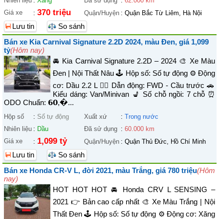
Nhiên liệu
:
Xăng
Đã sử dụng
:
62.000 km
370 triệu
Giá xe
:
Quận/Huyện
:
Quận Bắc Từ Liêm, Hà Nội
Lưu tin
So sánh
Bán xe Kia Carnival Signature 2.2D 2024, màu Đen, giá 1,099
tỷ
(Hôm nay)
🚘 Kia Carnival Signature 2.2D – 2024 🎨 Xe Màu
Đen | Nội Thất Nâu 🕹️ Hộp số: Số tự động ⚙️ Động
cơ: Dầu 2.2 L 🚴‍♀️ Dẫn động: FWD - Cầu trước 🚗
Kiểu dáng: Van/Minivan 💺 Số chỗ ngồi: 7 chỗ ⏰
ODO Chuẩn: 𝟲𝟬,�...
Hộp số
:
Số tự động
Xuất xứ
:
Trong nước
Nhiên liệu
:
Dầu
Đã sử dụng
:
60.000 km
1,099 tỷ
Giá xe
:
Quận/Huyện
:
Quận Thủ Đức, Hồ Chí Minh
Lưu tin
So sánh
Bán xe Honda CR-V L, đời 2021, màu Trắng, giá 780 triệu
(Hôm
nay)
HOT HOT HOT 🚘 Honda CRV L SENSING –
2021 👉 Bản cao cấp nhất 🎨 Xe Màu Trắng | Nội
Thất Đen 🕹️ Hộp số: Số tự động ⚙️ Động cơ: Xăng