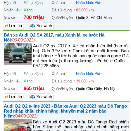
Hộp số
:
Số tự động
Xuất xứ
:
Nhập khẩu Đức
Nhiên liệu
:
Xăng
Đã sử dụng
:
82.000 km
700 triệu
Giá xe
:
Quận/Huyện
:
Quận 3, Hồ Chí Minh
Lưu tin
So sánh
Bán xe Audi Q2 SX 2017, màu Xanh lá, xe lướt Hà
Nội
(09/09/2023)
Audi Q2 sx 2017 ▪︎ Xe cá nhân biển tỉnh(bao rút
hs). Odo 3,9v km ▪︎ Cam kết xe chất lượng. Bao
test hãng ▪︎ Hỗ trợ bank toàn quốc nhanh gọn ▪︎ Giá
chỉ 9xx triệu (x thương lượng) Liên hệ e Quân _
097.228.5665...
Hộp số
:
Số tự động
Xuất xứ
:
Nhập khẩu Đức
Nhiên liệu
:
Xăng
Đã sử dụng
:
39.000 km
965 triệu
Giá xe
:
Quận/Huyện
:
Quận Cầu Giấy, Hà Nội
Lưu tin
So sánh
Audi Q2 Q2 s-line 2023 - Bán xe Audi Q2 2023 màu Đỏ Tango
Red nhập khẩu chính hãng, khuyến mại 2 năm bảo
hiểm
(04/09/2023)
Bán xe Audi Q2 2023 màu Đỏ Tango Red phiên
bản S-line thể thao nhập khẩu chính hãng mới