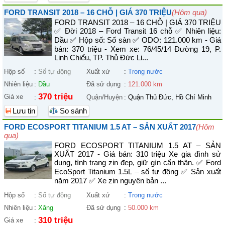
FORD TRANSIT 2018 – 16 CHỖ | GIÁ 370 TRIỆU
(Hôm qua)
FORD TRANSIT 2018 – 16 CHỖ | GIÁ 370 TRIỆU
✅ Đời 2018 – Ford Transit 16 chỗ ✅ Nhiên liệu:
Dầu ✅ Hộp số: Số sàn ✅ ODO: 121.000 km - Giá
bán: 370 triệu - Xem xe: 76/45/14 Đường 19, P.
Linh Chiểu, TP. Thủ Đức Li...
Hộp số
:
Số tự động
Xuất xứ
:
Trong nước
Nhiên liệu
:
Dầu
Đã sử dụng
:
121.000 km
370 triệu
Giá xe
:
Quận/Huyện
:
Quận Thủ Đức, Hồ Chí Minh
Lưu tin
So sánh
FORD ECOSPORT TITANIUM 1.5 AT – SẢN XUẤT 2017
(Hôm
qua)
FORD ECOSPORT TITANIUM 1.5 AT – SẢN
XUẤT 2017 - Giá bán: 310 triệu Xe gia đình sử
dụng, tình trạng zin đẹp, giữ gìn cẩn thận. ✅ Ford
EcoSport Titanium 1.5L – số tự động ✅ Sản xuất
năm 2017 ✅ Xe zin nguyên bản ...
Hộp số
:
Số tự động
Xuất xứ
:
Trong nước
Nhiên liệu
:
Xăng
Đã sử dụng
:
50.000 km
310 triệu
Giá xe
: