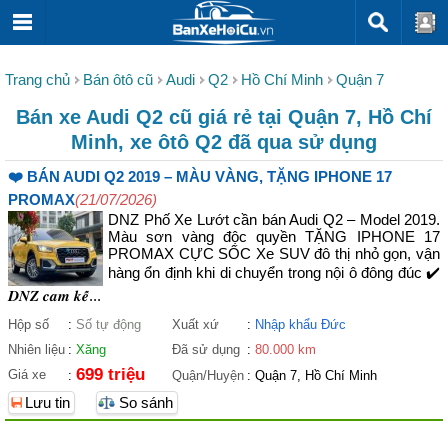
Trang chủ
Bán ôtô cũ
Audi
Q2
Hồ Chí Minh
Quận 7
Bán xe Audi Q2 cũ giá rẻ tại Quận 7, Hồ Chí
Minh, xe ôtô Q2 đã qua sử dụng
❤️ BÁN AUDI Q2 2019 – MÀU VÀNG, TẶNG IPHONE 17
PROMAX
(21/07/2026)
DNZ Phố Xe Lướt cần bán Audi Q2 – Model 2019.
Màu sơn vàng độc quyền TẶNG IPHONE 17
PROMAX CỰC SỐC Xe SUV đô thị nhỏ gọn, vận
hàng ổn định khi di chuyển trong nội ô đông đúc ✔️
𝑫𝑵𝒁 𝒄𝒂𝒎 𝒌𝒆̂́...
Hộp số
:
Số tự động
Xuất xứ
:
Nhập khẩu Đức
Nhiên liệu
:
Xăng
Đã sử dụng
:
80.000 km
699 triệu
Giá xe
:
Quận/Huyện
:
Quận 7, Hồ Chí Minh
Lưu tin
So sánh