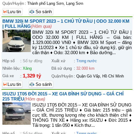
Quận/Huyện
:
Thành phố Lạng Sơn, Lạng Sơn
Lưu tin
So sánh
BMW 320i M SPORT 2023 – 1 CHỦ TỪ ĐẦU | ODO 32.000 KM
| FULL HÃNG
(Hôm qua)
BMW 320i M SPORT 2023 – 1 CHỦ TỪ ĐẦU |
ODO 32.000 KM | FULL HÃNG ⇔ Giá bán:
1.329.000.000 VNĐ ♦ BMW 320i M Sport – đăng
ký 11/2023 ♦ Xe 1 chủ từ đầu, sử dụng kỹ, giữ gìn
cẩn thận ♦ Odo: 32.000 km ♦ Bảo dưỡng...
Hộp số
:
Số tự động
Xuất xứ
:
Trong nước
Nhiên liệu
:
Xăng
Đã sử dụng
:
32.000 km
1,329 tỷ
Giá xe
:
Quận/Huyện
:
Quận Gò Vấp, Hồ Chí Minh
Lưu tin
So sánh
ISUZU 1T05 ĐỜI 2015 – XE GIA ĐÌNH SỬ DỤNG – GIÁ CHỈ
215 TRIỆU
(Hôm qua)
ISUZU 1T05 ĐỜI 2015 – XE GIA ĐÌNH SỬ DỤNG
– GIÁ CHỈ 215 TRIỆU ♦ Giá bán: 215 triệu – giá
cực tốt, thương lượng nhẹ cho khách thiện chí! ♦
THÔNG TIN XE ♦ Hãng xe: ISUZU ♦ Đời: 2015 ♦
Tải trọng: 1 tấn 050 ♦ Kích thư...
Hộp số
:
Số tự động
Xuất xứ
:
Trong nước