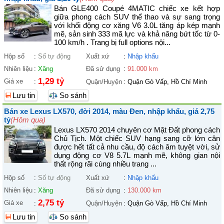
Bán GLE400 Coupé 4MATIC chiếc xe kết hợp
giữa phong cách SUV thể thao và sự sang trọng
với khối động cơ xăng V6 3.0L tăng áp kép mạnh
mẽ, sản sinh 333 mã lực và khả năng bứt tốc từ 0-
100 km/h . Trang bị full options nội...
Hộp số
:
Số tự động
Xuất xứ
:
Nhập khẩu
Nhiên liệu
:
Xăng
Đã sử dụng
:
91.000 km
1,29 tỷ
Giá xe
:
Quận/Huyện
:
Quận Gò Vấp, Hồ Chí Minh
Lưu tin
So sánh
Bán xe Lexus LX570, đời 2014, màu Đen, nhập khẩu, giá 2,75
tỷ
(Hôm qua)
Lexus LX570 2014 chuyên cơ Mặt Đất phong cách
Chủ Tịch. Một chiếc SUV hạng sang cỡ lớn cân
được hết tất cả nhu cầu, độ cách âm tuyệt vời, sử
dụng động cơ V8 5.7L mạnh mẽ, không gian nội
thất rộng rãi cùng nhiều trang ...
Hộp số
:
Số tự động
Xuất xứ
:
Nhập khẩu
Nhiên liệu
:
Xăng
Đã sử dụng
:
130.000 km
2,75 tỷ
Giá xe
:
Quận/Huyện
:
Quận Gò Vấp, Hồ Chí Minh
Lưu tin
So sánh