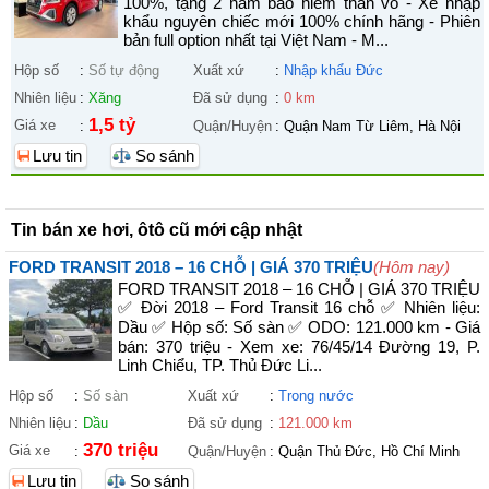
100%, tặng 2 năm bảo hiểm thân vỏ - Xe nhập
khẩu nguyên chiếc mới 100% chính hãng - Phiên
bản full option nhất tại Việt Nam - M...
Hộp số
:
Số tự động
Xuất xứ
:
Nhập khẩu Đức
Nhiên liệu
:
Xăng
Đã sử dụng
:
0 km
1,5 tỷ
Giá xe
:
Quận/Huyện
:
Quận Nam Từ Liêm, Hà Nội
Lưu tin
So sánh
Tin bán xe hơi, ôtô cũ mới cập nhật
FORD TRANSIT 2018 – 16 CHỖ | GIÁ 370 TRIỆU
(Hôm nay)
FORD TRANSIT 2018 – 16 CHỖ | GIÁ 370 TRIỆU
✅ Đời 2018 – Ford Transit 16 chỗ ✅ Nhiên liệu:
Dầu ✅ Hộp số: Số sàn ✅ ODO: 121.000 km - Giá
bán: 370 triệu - Xem xe: 76/45/14 Đường 19, P.
Linh Chiểu, TP. Thủ Đức Li...
Hộp số
:
Số sàn
Xuất xứ
:
Trong nước
Nhiên liệu
:
Dầu
Đã sử dụng
:
121.000 km
370 triệu
Giá xe
:
Quận/Huyện
:
Quận Thủ Đức, Hồ Chí Minh
Lưu tin
So sánh