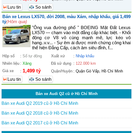
Lưu tin
So sánh
Bán xe Lexus LX570, đời 2008, màu Xám, nhập khẩu, giá 1,499
tỷ
(Hôm qua)
"Ông vua đường phố " BOEING Mặt Đất Lexus
LX570 — chạm vào một đẳng cấp khác biệt. - Khối
động cơ V8 vô cùng mạnh mẽ, lực kéo vô
hạng..v.v... - Sự êm ái được minh chứng công khai
thể hiện Đẳng Cấp, cách âm siêu đỉnh, f...
Hộp số
:
Số tự động
Xuất xứ
:
Nhập khẩu
Nhiên liệu
:
Xăng
Đã sử dụng
:
122.000 km
1,499 tỷ
Giá xe
:
Quận/Huyện
:
Quận Gò Vấp, Hồ Chí Minh
Lưu tin
So sánh
Bán xe Audi Q2 cũ ở Hồ Chí Minh
Bán xe Audi Q2 2019 cũ ở Hồ Chí Minh
Bán xe Audi Q2 2018 cũ ở Hồ Chí Minh
Bán xe Audi Q2 2017 cũ ở Hồ Chí Minh