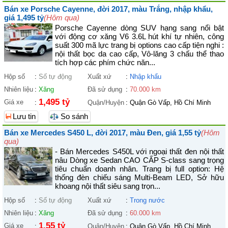
Bán xe Porsche Cayenne, đời 2017, màu Trắng, nhập khẩu,
giá 1,495 tỷ
(Hôm qua)
Porsche Cayenne dòng SUV hạng sang nổi bật
với động cơ xăng V6 3.6L hút khí tự nhiên, công
suất 300 mã lực trang bị options cao cấp tiện nghi :
nội thất bọc da cao cấp, Vô-lăng 3 chấu thể thao
tích hợp các phím chức năn...
Hộp số
:
Số tự động
Xuất xứ
:
Nhập khẩu
Nhiên liệu
:
Xăng
Đã sử dụng
:
70.000 km
1,495 tỷ
Giá xe
:
Quận/Huyện
:
Quận Gò Vấp, Hồ Chí Minh
Lưu tin
So sánh
Bán xe Mercedes S450 L, đời 2017, màu Đen, giá 1,55 tỷ
(Hôm
qua)
- Bán Mercedes S450L với ngoại thất đen nội thất
nâu Dòng xe Sedan CAO CẤP S-class sang trọng
tiêu chuẩn doanh nhân. Trang bị full option: Hệ
thống đèn chiếu sáng Multi-Beam LED, Sở hữu
khoang nội thất siêu sang trọn...
Hộp số
:
Số tự động
Xuất xứ
:
Trong nước
Nhiên liệu
:
Xăng
Đã sử dụng
:
60.000 km
1,55 tỷ
Giá xe
:
Quận/Huyện
:
Quận Gò Vấp, Hồ Chí Minh