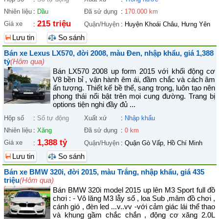
Nhiên liệu
:
Dầu
Đã sử dụng
:
170.000 km
215 triệu
Giá xe
:
Quận/Huyện
:
Huyện Khoái Châu, Hưng Yên
Lưu tin
So sánh
Bán xe Lexus LX570, đời 2008, màu Đen, nhập khẩu, giá 1,388
tỷ
(Hôm qua)
Bán LX570 2008 up form 2015 với khối động cơ
V8 bền bỉ , vận hành êm ái, đầm chắc và cách âm
ấn tượng. Thiết kế bề thế, sang trọng, luôn tạo nên
phong thái nổi bật trên mọi cung đường. Trang bị
options tiện nghi đầy đủ ...
Hộp số
:
Số tự động
Xuất xứ
:
Nhập khẩu
Nhiên liệu
:
Xăng
Đã sử dụng
:
0 km
1,388 tỷ
Giá xe
:
Quận/Huyện
:
Quận Gò Vấp, Hồ Chí Minh
Lưu tin
So sánh
Bán xe BMW 320i, đời 2015, màu Trắng, nhập khẩu, giá 435
triệu
(Hôm qua)
Bán BMW 320i model 2015 up lên M3 Sport full đồ
chơi : - Vô lăng M3 lẫy số , loa Sub ,mâm đồ chơi ,
cánh gió , đèn led ...v..vv -với cảm giác lái thể thao
và khung gầm chắc chắn , động cơ xăng 2.0L