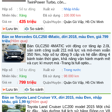
TwinPower Turbo, côn...
Hộp số
:
Số tự động
Xuất xứ
:
Nhập khẩu
Nhiên liệu
:
Xăng
Đã sử dụng
:
100.000 km
435 triệu
Giá xe
:
Quận/Huyện
:
Quận Gò Vấp, Hồ Chí Minh
Lưu tin
So sánh
Bán xe Mercedes GLC250 4Matic, đời 2018, màu Đen, giá 799
triệu
(Hôm qua)
Bán GLC250 4MATIC với động cơ tăng áp 2.0L
sản sinh công suất 211 mã lực và mô-men xoắn
350 Nm, hộp số tự động 9 cấp và hệ dẫn động 4
bánh toàn thời gian, khả năng vận hành mạnh mẽ
và cực kì mượt mà -Trang bị full optio...
Hộp số
:
Số tự động
Xuất xứ
:
Trong nước
Nhiên liệu
:
Xăng
Đã sử dụng
:
98.000 km
799 triệu
Giá xe
:
Quận/Huyện
:
Quận Gò Vấp, Hồ Chí Minh
Lưu tin
So sánh
Bán xe Toyota Land Cruiser VX, đời 2015, màu Đen, nhập
khẩu, giá 1,99 tỷ
(Hôm qua)
Toyota Land Cruiser LC200 model 2015 Một chủ
từ đầu , bảo dưỡng full lịch sử hãng Động cơ V8