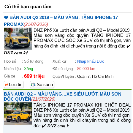
Có thể bạn quan tâm
❤️ BÁN AUDI Q2 2019 – MÀU VÀNG, TẶNG IPHONE 17
PROMAX
(21/07/2026)
DNZ Phố Xe Lướt cần bán Audi Q2 – Model 2019.
Màu sơn vàng độc quyền TẶNG IPHONE 17
PROMAX CỰC SỐC Xe SUV đô thị nhỏ gọn, vận
hàng ổn định khi di chuyển trong nội ô đông đúc ✔️
𝑫𝑵𝒁 𝒄𝒂𝒎 𝒌𝒆̂́...
Hộp số
:
Số tự động
Xuất xứ
:
Nhập khẩu Đức
Nhiên liệu
:
Xăng
Đã sử dụng
:
80.000 km
699 triệu
Giá xe
:
Quận/Huyện
:
Quận 7, Hồ Chí Minh
Lưu tin
So sánh
BÁN AUDI Q2 – MÀU VÀNG…XE SIÊU LƯỚT, MÀU SƠN
ĐỘC QUYỀN
(21/07/2026)
TẶNG IPHONE 17 PROMAX KHI CHỐT DEAL
DNZ Phố Xe Lướt cần bán Audi Q2 – Model 2019.
Màu sơn vàng độc quyền Xe SUV đô thị nhỏ gọn,
vận hàng ổn định khi di chuyển trong nội ô đông
đúc ✔️ 𝑫𝑵𝒁 𝒄𝒂𝒎 𝒌...