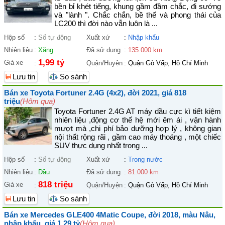
bền bỉ khét tiếng, khung gầm đầm chắc, đi sướng
và "lành ". Chắc chắn, bề thế và phong thái của
LC200 thì đời nào vẫn luôn là ...
Hộp số
:
Số tự động
Xuất xứ
:
Nhập khẩu
Nhiên liệu
:
Xăng
Đã sử dụng
:
135.000 km
1,99 tỷ
Giá xe
:
Quận/Huyện
:
Quận Gò Vấp, Hồ Chí Minh
Lưu tin
So sánh
Bán xe Toyota Fortuner 2.4G (4x2), đời 2021, giá 818
triệu
(Hôm qua)
Toyota Fortuner 2.4G AT máy dầu cực kì tiết kiệm
nhiên liệu ,động cơ thế hệ mới êm ái , vận hành
mượt mà ,chi phí bảo dưỡng hợp lý , không gian
nội thất rộng rãi , gầm cao máy thoáng , một chiếc
SUV thực dụng nhất trong ...
Hộp số
:
Số tự động
Xuất xứ
:
Trong nước
Nhiên liệu
:
Dầu
Đã sử dụng
:
81.000 km
818 triệu
Giá xe
:
Quận/Huyện
:
Quận Gò Vấp, Hồ Chí Minh
Lưu tin
So sánh
Bán xe Mercedes GLE400 4Matic Coupe, đời 2018, màu Nâu,
nhập khẩu, giá 1,29 tỷ
(Hôm qua)