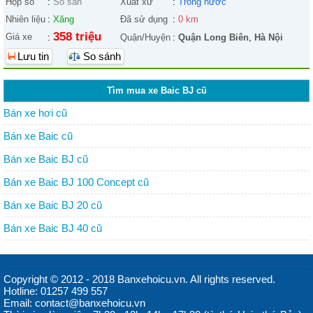
Hộp số
:
Số sàn
Xuất xứ
:
Trong nước
Nhiên liệu
:
Xăng
Đã sử dụng
:
0 km
358 triệu
Giá xe
:
Quận/Huyện
:
Quận Long Biên
,
Hà Nội
Lưu tin
So sánh
Tìm mua xe Baic BJ cũ
Bán xe hơi cũ
Bán xe Baic cũ
Bán xe Baic BJ cũ
Bán xe Baic BJ 100 Concept cũ
Bán xe Baic BJ 20 cũ
Bán xe Baic BJ 40 cũ
Copyright © 2012 - 2018 Banxehoicu.vn. All rights reserved.
Hotline: 01257 499 557
Email: contact@banxehoicu.vn