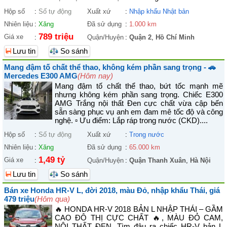
Hộp số
:
Số tự động
Xuất xứ
:
Nhập khẩu Nhật bản
Nhiên liệu
:
Xăng
Đã sử dụng
:
1.000 km
789 triệu
Giá xe
:
Quận/Huyện
:
Quận 2
,
Hồ Chí Minh
Lưu tin
So sánh
Mang đậm tố chất thể thao, không kém phần sang trọng - 🚗
Mercedes E300 AMG
(Hôm nay)
Mang đậm tố chất thể thao, bứt tốc mạnh mẽ
nhưng không kém phần sang trọng. Chiếc E300
AMG Trắng nội thất Đen cực chất vừa cập bến
sẵn sàng phục vụ anh em đam mê tốc độ và công
nghệ. ▫ Ưu điểm: Lắp ráp trong nước (CKD)....
Hộp số
:
Số tự động
Xuất xứ
:
Trong nước
Nhiên liệu
:
Xăng
Đã sử dụng
:
65.000 km
1,49 tỷ
Giá xe
:
Quận/Huyện
:
Quận Thanh Xuân
,
Hà Nội
Lưu tin
So sánh
Bán xe Honda HR-V L, đời 2018, màu Đỏ, nhập khẩu Thái, giá
479 triệu
(Hôm qua)
🔥 HONDA HR-V 2018 BẢN L NHẬP THÁI – GẦM
CAO ĐÔ THỊ CỰC CHẤT 🔥, MÀU ĐỎ CAM,
NỘI THẤT ĐEN. Tìm đâu ra chiếc HR-V bản L