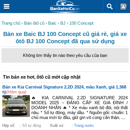
Trang chủ
Bán ôtô cũ
Baic
BJ
100 Concept
Bán xe Baic BJ 100 Concept cũ giá rẻ, giá xe
ôtô BJ 100 Concept đã qua sử dụng
Không tìm thấy tin nào theo yêu cầu của bạn
Tin bán xe hơi, ôtô cũ mới cập nhật
Bán xe Kia Carnival Signature 2.2D 2024, màu Xanh, giá 1,368
tỷ
(Hôm qua)
🔥 KIA CARNIVAL 2.2D SIGNATURE 2024
MODEL 2025 – ĐẲNG CẤP XE GIA ĐÌNH /
DOANH NHÂN 🔥 * Xe màu xanh bộ đội, nội thất
nâu. * Số tự động, máy dầu. * Nguồn gốc chuẩn: 1
chủ mua mới từ đầu, giữ gìn vô cùng cẩn thận. ...
Hộp số
:
Số tự động
Xuất xứ
:
Trong nước