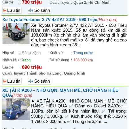
780 triệu
Giá xe
:
Quận/Huyện
:
Quận 2
,
Hồ Chí Minh
Lưu tin
So sánh
Xe Toyota Fortuner 2.7V 4x2 AT 2019 - 690 Triệu
(Hôm qua)
Xe Toyota Fortuner 2.7V 4x2 AT 2019 - 690 Triệu
Năm sản xuất: 2019, Số tự động số km đã đi:
108.000km Xe chính chủ làm văn phòng đi ít giữ
gìn, bao check thoải mái ko lỗi, đã thay ghế da cao
cấp, màn hình + cam 36...
Hộp số
:
Số tự động
Xuất xứ
:
Trong nước
Nhiên liệu
:
Xăng
Đã sử dụng
:
108.000 km
690 triệu
Giá xe
:
Quận/Huyện
:
Thành phố Hạ Long
,
Quảng Ninh
Lưu tin
So sánh
XE TẢI KIA200 – NHỎ GỌN, MẠNH MẼ, CHỞ HÀNG HIỆU
QUẢ
(Hôm qua)
► XE TẢI KIA200 – NHỎ GỌN, MẠNH MẼ, CHỞ
HÀNG HIỆU QUẢ ✅ Động cơ Diesel 2.497cc –
130Ps, bền bỉ, tiết kiệm nhiên liệu. ✅ Tải trọng:
990kg / 1.990kg. ✅ Kích thước tổng thể: 5.220 x
1.780 x 2.000 mm. ✅ Thùng dài 3,2m, ...