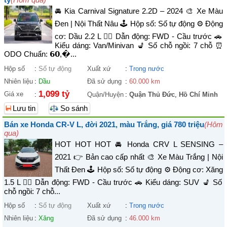
🚘 Kia Carnival Signature 2.2D – 2024 🎨 Xe Màu
Đen | Nội Thất Nâu 🕹️ Hộp số: Số tự động ⚙️ Động
cơ: Dầu 2.2 L 🚴‍♀️ Dẫn động: FWD - Cầu trước 🚗
Kiểu dáng: Van/Minivan 💺 Số chỗ ngồi: 7 chỗ ⏰
ODO Chuẩn: 𝟲𝟬,�...
Hộp số
:
Số tự động
Xuất xứ
:
Trong nước
Nhiên liệu
:
Dầu
Đã sử dụng
:
60.000 km
1,099 tỷ
Giá xe
:
Quận/Huyện
:
Quận Thủ Đức
,
Hồ Chí Minh
Lưu tin
So sánh
Bán xe Honda CR-V L, đời 2021, màu Trắng, giá 780 triệu
(Hôm
qua)
HOT HOT HOT 🚘 Honda CRV L SENSING –
2021 👉 Bản cao cấp nhất 🎨 Xe Màu Trắng | Nội
Thất Đen 🕹️ Hộp số: Số tự động ⚙️ Động cơ: Xăng
1.5 L 🚴‍♀️ Dẫn động: FWD - Cầu trước 🚗 Kiểu dáng: SUV 💺 Số
chỗ ngồi: 7 chỗ...
Hộp số
:
Số tự động
Xuất xứ
:
Trong nước
Nhiên liệu
:
Xăng
Đã sử dụng
:
46.000 km