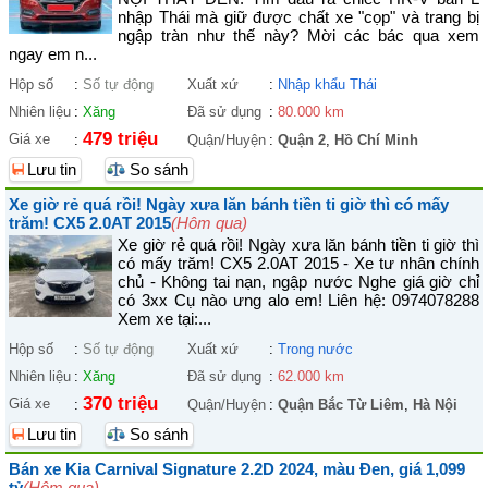
nhập Thái mà giữ được chất xe "cọp" và trang bị
ngập tràn như thế này? Mời các bác qua xem
ngay em n...
Hộp số
:
Số tự động
Xuất xứ
:
Nhập khẩu Thái
Nhiên liệu
:
Xăng
Đã sử dụng
:
80.000 km
479 triệu
Giá xe
:
Quận/Huyện
:
Quận 2
,
Hồ Chí Minh
Lưu tin
So sánh
Xe giờ rẻ quá rồi! Ngày xưa lăn bánh tiền ti giờ thì có mấy
trăm! CX5 2.0AT 2015
(Hôm qua)
Xe giờ rẻ quá rồi! Ngày xưa lăn bánh tiền ti giờ thì
có mấy trăm! CX5 2.0AT 2015 - Xe tư nhân chính
chủ - Không tai nạn, ngập nước Nghe giá giờ chỉ
có 3xx Cụ nào ưng alo em! Liên hệ: 0974078288
Xem xe tại:...
Hộp số
:
Số tự động
Xuất xứ
:
Trong nước
Nhiên liệu
:
Xăng
Đã sử dụng
:
62.000 km
370 triệu
Giá xe
:
Quận/Huyện
:
Quận Bắc Từ Liêm
,
Hà Nội
Lưu tin
So sánh
Bán xe Kia Carnival Signature 2.2D 2024, màu Đen, giá 1,099
tỷ
(Hôm qua)