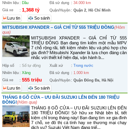
Nhiên liệu
:
Dầu
Đã sử dụng
:
34.000 km
1,368 tỷ
Giá xe
:
Quận/Huyện
:
Quận 2
,
Hồ Chí Minh
Lưu tin
So sánh
MITSUBISHI XPANDER – GIÁ CHỈ TỪ 555 TRIỆU ĐỒNG
(Hôm
qua)
MITSUBISHI XPANDER – GIÁ CHỈ TỪ 555
TRIỆU ĐỒNG Bạn đang tìm kiếm một mẫu MPV
7 chỗ rộng rãi, tiết kiệm nhiên liệu và phù hợp cho
gia đình? Mitsubishi Xpander là lựa chọn đáng cân
nhắc với thiết kế hiện đại, vận hành b...
Hộp số
:
Số tự động
Xuất xứ
:
Trong nước
Nhiên liệu
:
Xăng
Đã sử dụng
:
1.000 km
555 triệu
Giá xe
:
Quận/Huyện
:
Quận Đống Đa
,
Hà Nội
Lưu tin
So sánh
THÁNG 8 GÕ CỬA – ƯU ĐÃI SUZUKI LÊN ĐẾN 180 TRIỆU
ĐỒNG!
(Hôm qua)
THÁNG 8 GÕ CỬA – ƯU ĐÃI SUZUKI LÊN ĐẾN
180 TRIỆU ĐỒNG! Sở hữu xe Nhật bền bỉ, tiết
kiệm chỉ trong tháng này! Bạn đang tìm xe gia đình
7 chỗ, xe đô thị cá tính hay xe thương mại chạy
dịch vụ? Suzuki Việt Nam đang triể...