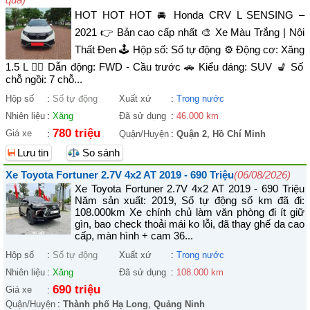
HOT HOT HOT 🚘 Honda CRV L SENSING –
2021 👉 Bản cao cấp nhất 🎨 Xe Màu Trắng | Nội
Thất Đen 🕹️ Hộp số: Số tự động ⚙️ Động cơ: Xăng
1.5 L 🚴‍♀️ Dẫn động: FWD - Cầu trước 🚗 Kiểu dáng: SUV 💺 Số
chỗ ngồi: 7 chỗ...
Hộp số
:
Số tự động
Xuất xứ
:
Trong nước
Nhiên liệu
:
Xăng
Đã sử dụng
:
46.000 km
780 triệu
Giá xe
:
Quận/Huyện
:
Quận 2
,
Hồ Chí Minh
Lưu tin
So sánh
Xe Toyota Fortuner 2.7V 4x2 AT 2019 - 690 Triệu
(06/08/2026)
Xe Toyota Fortuner 2.7V 4x2 AT 2019 - 690 Triệu
Năm sản xuất: 2019, Số tự động số km đã đi:
108.000km Xe chính chủ làm văn phòng đi ít giữ
gìn, bao check thoải mái ko lỗi, đã thay ghế da cao
cấp, màn hình + cam 36...
Hộp số
:
Số tự động
Xuất xứ
:
Trong nước
Nhiên liệu
:
Xăng
Đã sử dụng
:
108.000 km
690 triệu
Giá xe
:
Quận/Huyện
:
Thành phố Hạ Long
,
Quảng Ninh