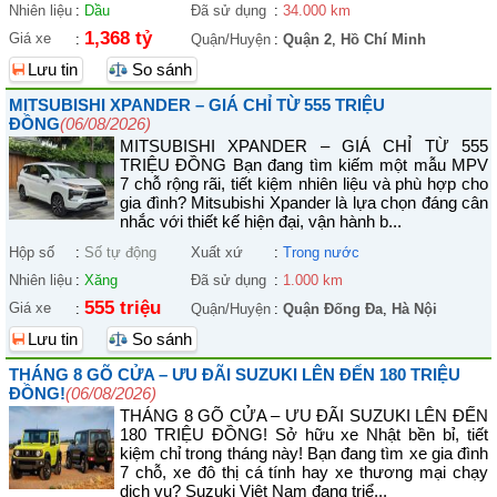
Nhiên liệu
:
Dầu
Đã sử dụng
:
34.000 km
1,368 tỷ
Giá xe
:
Quận/Huyện
:
Quận 2
,
Hồ Chí Minh
Lưu tin
So sánh
MITSUBISHI XPANDER – GIÁ CHỈ TỪ 555 TRIỆU
ĐỒNG
(06/08/2026)
MITSUBISHI XPANDER – GIÁ CHỈ TỪ 555
TRIỆU ĐỒNG Bạn đang tìm kiếm một mẫu MPV
7 chỗ rộng rãi, tiết kiệm nhiên liệu và phù hợp cho
gia đình? Mitsubishi Xpander là lựa chọn đáng cân
nhắc với thiết kế hiện đại, vận hành b...
Hộp số
:
Số tự động
Xuất xứ
:
Trong nước
Nhiên liệu
:
Xăng
Đã sử dụng
:
1.000 km
555 triệu
Giá xe
:
Quận/Huyện
:
Quận Đống Đa
,
Hà Nội
Lưu tin
So sánh
THÁNG 8 GÕ CỬA – ƯU ĐÃI SUZUKI LÊN ĐẾN 180 TRIỆU
ĐỒNG!
(06/08/2026)
THÁNG 8 GÕ CỬA – ƯU ĐÃI SUZUKI LÊN ĐẾN
180 TRIỆU ĐỒNG! Sở hữu xe Nhật bền bỉ, tiết
kiệm chỉ trong tháng này! Bạn đang tìm xe gia đình
7 chỗ, xe đô thị cá tính hay xe thương mại chạy
dịch vụ? Suzuki Việt Nam đang triể...