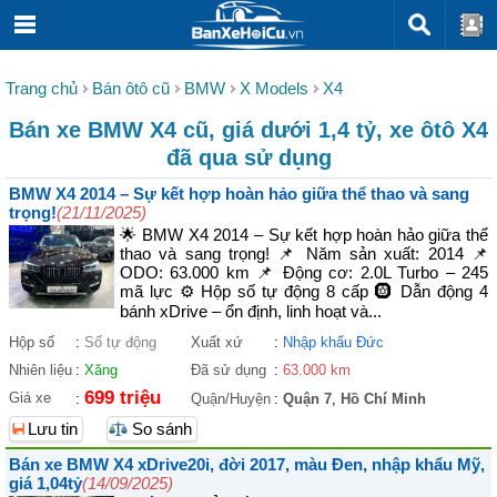
Trang chủ
Bán ôtô cũ
BMW
X Models
X4
Bán xe BMW X4 cũ, giá dưới 1,4 tỷ, xe ôtô X4
đã qua sử dụng
BMW X4 2014 – Sự kết hợp hoàn hảo giữa thể thao và sang
trọng!
(21/11/2025)
🌟 BMW X4 2014 – Sự kết hợp hoàn hảo giữa thể
thao và sang trọng! 📌 Năm sản xuất: 2014 📌
ODO: 63.000 km 📌 Động cơ: 2.0L Turbo – 245
mã lực ⚙️ Hộp số tự động 8 cấp 🛞 Dẫn động 4
bánh xDrive – ổn định, linh hoạt và...
Hộp số
:
Số tự động
Xuất xứ
:
Nhập khẩu Đức
Nhiên liệu
:
Xăng
Đã sử dụng
:
63.000 km
699 triệu
Giá xe
:
Quận/Huyện
:
Quận 7
,
Hồ Chí Minh
Lưu tin
So sánh
Bán xe BMW X4 xDrive20i, đời 2017, màu Đen, nhập khẩu Mỹ,
giá 1,04tỷ
(14/09/2025)