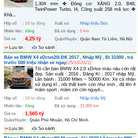
1.304 mm ✤ Động cơ: XĂNG 2.0, B48,
TwinPower Turbo, I4, Công suất 258 mã lực ✤
Khả...
Hộp số
:
Số tự động
Xuất xứ
:
Nhập khẩu Đức
Nhiên liệu
:
Xăng
Đã sử dụng
:
0 km
4,25 tỷ
Giá xe
:
Quận/Huyện
:
Quận Nam Từ Liêm
,
Hà Nội
Lưu tin
So sánh
Bán xe BMW X4 xDrive20i ĐK 2017 , Nhập Mỹ , Đi 31000 , trả
trước 500 triệu nhận xe ngay
(25/10/2021)
Tôi cần bán BMW X4 2.0 xDrive màu nâu còn rất
đẹp. Sản xuất : 2016 , Đăng Kí : 2017 nhập Mỹ.
Lăn bánh : 31000 Miles ~ 50000 Km. Xe cá nhân
sử dụng kĩ , nội thất kem còn như mới , đã lên 4
mâm sport , mâm zin còn nguyê...
Hộp số
:
Số tự động
Xuất xứ
:
Nhập khẩu Mỹ
Nhiên liệu
:
Xăng
Đã sử dụng
:
31.000 km
1,565 tỷ
Giá xe
:
Quận/Huyện
:
Quận Phú Nhuận
,
Hồ Chí Minh
Lưu tin
So sánh