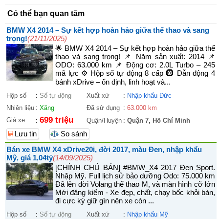
Có thể bạn quan tâm
BMW X4 2014 – Sự kết hợp hoàn hảo giữa thể thao và sang
trọng!
(21/11/2025)
🌟 BMW X4 2014 – Sự kết hợp hoàn hảo giữa thể
thao và sang trọng! 📌 Năm sản xuất: 2014 📌
ODO: 63.000 km 📌 Động cơ: 2.0L Turbo – 245
mã lực ⚙️ Hộp số tự động 8 cấp 🛞 Dẫn động 4
bánh xDrive – ổn định, linh hoạt và...
Hộp số
:
Số tự động
Xuất xứ
:
Nhập khẩu Đức
Nhiên liệu
:
Xăng
Đã sử dụng
:
63.000 km
699 triệu
Giá xe
:
Quận/Huyện
:
Quận 7
,
Hồ Chí Minh
Lưu tin
So sánh
Bán xe BMW X4 xDrive20i, đời 2017, màu Đen, nhập khẩu
Mỹ, giá 1,04tỷ
(14/09/2025)
[CHÍNH CHỦ BÁN] #BMW_X4 2017 Đen Sport.
Nhập Mỹ. Full lịch sử bảo dưỡng Odo: 75.000 km
Đã lên đời Volang thể thao M, và màn hình cỡ lớn
Mới đăng kiểm - Xe đẹp, chất, chạy bốc khỏi bàn,
đi cực kỳ giữ gìn nên xe còn ...
Hộp số
:
Số tự động
Xuất xứ
:
Nhập khẩu Mỹ