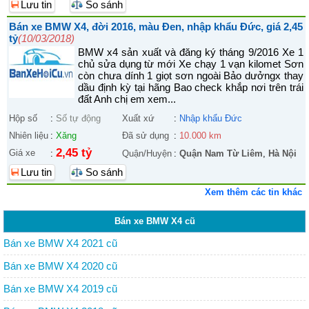
Lưu tin
So sánh
Bán xe BMW X4, đời 2016, màu Đen, nhập khẩu Đức, giá 2,45
tỷ
(10/03/2018)
BMW x4 sản xuất và đăng ký tháng 9/2016 Xe 1
chủ sửa dụng từ mới Xe chạy 1 vạn kilomet Sơn
còn chưa dính 1 giọt sơn ngoài Bảo dưởngx thay
dầu định kỳ tại hãng Bao check khắp nơi trên trái
đất Anh chị em xem...
Hộp số
:
Số tự động
Xuất xứ
:
Nhập khẩu Đức
Nhiên liệu
:
Xăng
Đã sử dụng
:
10.000 km
2,45 tỷ
Giá xe
:
Quận/Huyện
:
Quận Nam Từ Liêm
,
Hà Nội
Lưu tin
So sánh
Xem thêm các tin khác
Bán xe BMW X4 cũ
Bán xe BMW X4 2021 cũ
Bán xe BMW X4 2020 cũ
Bán xe BMW X4 2019 cũ