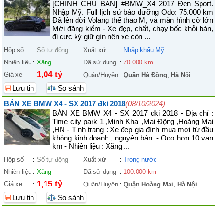
[CHÍNH CHỦ BÁN] #BMW_X4 2017 Đen Sport.
Nhập Mỹ. Full lịch sử bảo dưỡng Odo: 75.000 km
Đã lên đời Volang thể thao M, và màn hình cỡ lớn
Mới đăng kiểm - Xe đẹp, chất, chạy bốc khỏi bàn,
đi cực kỳ giữ gìn nên xe còn ...
Hộp số
:
Số tự động
Xuất xứ
:
Nhập khẩu Mỹ
Nhiên liệu
:
Xăng
Đã sử dụng
:
70.000 km
1,04 tỷ
Giá xe
:
Quận/Huyện
:
Quận Hà Đông
,
Hà Nội
Lưu tin
So sánh
BÁN XE BMW X4 - SX 2017 đki 2018
(08/10/2024)
BÁN XE BMW X4 - SX 2017 đki 2018 - Địa chỉ :
Time city park 1 ,Minh Khai ,Mai Động ,Hoàng Mai
,HN - Tình trạng : Xe đẹp gia đình mua mới từ đầu
không kinh doanh , nguyên bản. - Odo hơn 10 vạn
km - Nhiên liệu : Xăng ...
Hộp số
:
Số tự động
Xuất xứ
:
Trong nước
Nhiên liệu
:
Xăng
Đã sử dụng
:
100.000 km
1,15 tỷ
Giá xe
:
Quận/Huyện
:
Quận Hoàng Mai
,
Hà Nội
Lưu tin
So sánh