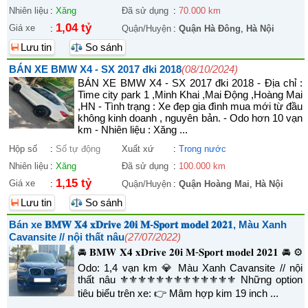
Nhiên liệu
:
Xăng
Đã sử dụng
:
70.000 km
1,04 tỷ
Giá xe
:
Quận/Huyện
:
Quận Hà Đông
,
Hà Nội
Lưu tin
So sánh
BÁN XE BMW X4 - SX 2017 đki 2018
(08/10/2024)
BÁN XE BMW X4 - SX 2017 đki 2018 - Địa chỉ :
Time city park 1 ,Minh Khai ,Mai Động ,Hoàng Mai
,HN - Tình trạng : Xe đẹp gia đình mua mới từ đầu
không kinh doanh , nguyên bản. - Odo hơn 10 vạn
km - Nhiên liệu : Xăng ...
Hộp số
:
Số tự động
Xuất xứ
:
Trong nước
Nhiên liệu
:
Xăng
Đã sử dụng
:
100.000 km
1,15 tỷ
Giá xe
:
Quận/Huyện
:
Quận Hoàng Mai
,
Hà Nội
Lưu tin
So sánh
Bán xe 𝐁𝐌𝐖 𝐗𝟒 𝐱𝐃𝐫𝐢𝐯𝐞 𝟐𝟎𝐢 𝐌-𝐒𝐩𝐨𝐫𝐭 𝐦𝐨𝐝𝐞𝐥 𝟐𝟎𝟐𝟏, Màu Xanh
Cavansite // nội thất nâu
(27/07/2022)
🚘 𝐁𝐌𝐖 𝐗𝟒 𝐱𝐃𝐫𝐢𝐯𝐞 𝟐𝟎𝐢 𝐌-𝐒𝐩𝐨𝐫𝐭 𝐦𝐨𝐝𝐞𝐥 𝟐𝟎𝟐𝟏 🚘 ⚙️
Odo: 1,4 vạn km 💎 Màu Xanh Cavansite // nội
thất nâu ⚜️⚜️⚜️⚜️⚜️⚜️⚜️⚜️⚜️⚜️⚜️⚜️⚜️ Những option
tiêu biểu trên xe: 👉 Mâm hợp kim 19 inch ...