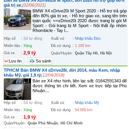
Bán xe BMW X4 xDrive20i M sport, đời 2020 hỗ trợ góp 80%
giá trị xe.
(02/06/2021)
BMW X4 xDrive20i M Sport 2020 - Hỗ trợ trả góp
đến 80% giá trị xe, - Hỗ trợ giao xe, sang tên trên
toàn quốc ==xDrive20i 2020 được trang bị gói M
Sport: - Gói trang bị M Sport - Nội thất ốp nhôm
Rhombicle - Tay l...
Hộp số
:
Số tự động
Xuất xứ
:
Nhập khẩu Đức
Nhiên liệu
:
Xăng
Đã sử dụng
:
1.100 km
2,9 tỷ
Giá xe
:
Quận/Huyện
:
Quận Tây Hồ
,
Hà Nội
Lưu tin
So sánh
TPHCM Bán BMW X4 xDrive28i, đời 2014, màu Kem, nhập
khẩu Mỹ, giá 1,9 tỷ
(12/04/2018)
Bán xe X4 như hình, liên lạc sđt: 01642591343 để
được thông tin chi tiết. Xem xe trực tiếp tại Phú
Nhuận....
Hộp số
:
Số tự động
Xuất xứ
:
Nhập khẩu Mỹ
Nhiên liệu
:
Xăng
Đã sử dụng
:
54.000 km
1,9 tỷ
Giá xe
:
Quận/Huyện
:
Quận Phú Nhuận
,
Hồ Chí Minh