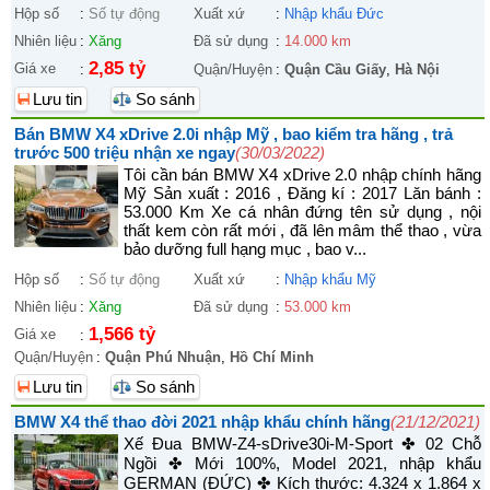
Hộp số
:
Số tự động
Xuất xứ
:
Nhập khẩu Đức
Nhiên liệu
:
Xăng
Đã sử dụng
:
14.000 km
2,85 tỷ
Giá xe
:
Quận/Huyện
:
Quận Cầu Giấy
,
Hà Nội
Lưu tin
So sánh
Bán BMW X4 xDrive 2.0i nhập Mỹ , bao kiểm tra hãng , trả
trước 500 triệu nhận xe ngay
(30/03/2022)
Tôi cần bán BMW X4 xDrive 2.0 nhập chính hãng
Mỹ Sản xuất : 2016 , Đăng kí : 2017 Lăn bánh :
53.000 Km Xe cá nhân đứng tên sử dụng , nội
thất kem còn rất mới , đã lên mâm thể thao , vừa
bảo dưỡng full hạng mục , bao v...
Hộp số
:
Số tự động
Xuất xứ
:
Nhập khẩu Mỹ
Nhiên liệu
:
Xăng
Đã sử dụng
:
53.000 km
1,566 tỷ
Giá xe
:
Quận/Huyện
:
Quận Phú Nhuận
,
Hồ Chí Minh
Lưu tin
So sánh
BMW X4 thể thao đời 2021 nhập khẩu chính hãng
(21/12/2021)
Xế Đua BMW-Z4-sDrive30i-M-Sport ✤ 02 Chỗ
Ngồi ✤ Mới 100%, Model 2021, nhập khẩu
GERMAN (ĐỨC) ✤ Kích thước: 4.324 x 1.864 x