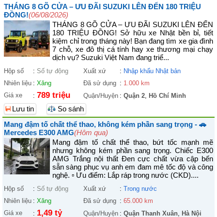
THÁNG 8 GÕ CỬA – ƯU ĐÃI SUZUKI LÊN ĐẾN 180 TRIỆU
ĐỒNG!
(06/08/2026)
THÁNG 8 GÕ CỬA – ƯU ĐÃI SUZUKI LÊN ĐẾN
180 TRIỆU ĐỒNG! Sở hữu xe Nhật bền bỉ, tiết
kiệm chỉ trong tháng này! Bạn đang tìm xe gia đình
7 chỗ, xe đô thị cá tính hay xe thương mại chạy
dịch vụ? Suzuki Việt Nam đang triể...
Hộp số
:
Số tự động
Xuất xứ
:
Nhập khẩu Nhật bản
Nhiên liệu
:
Xăng
Đã sử dụng
:
1.000 km
789 triệu
Giá xe
:
Quận/Huyện
:
Quận 2
,
Hồ Chí Minh
Lưu tin
So sánh
Mang đậm tố chất thể thao, không kém phần sang trọng - 🚗
Mercedes E300 AMG
(Hôm qua)
Mang đậm tố chất thể thao, bứt tốc mạnh mẽ
nhưng không kém phần sang trọng. Chiếc E300
AMG Trắng nội thất Đen cực chất vừa cập bến
sẵn sàng phục vụ anh em đam mê tốc độ và công
nghệ. ▫ Ưu điểm: Lắp ráp trong nước (CKD)....
Hộp số
:
Số tự động
Xuất xứ
:
Trong nước
Nhiên liệu
:
Xăng
Đã sử dụng
:
65.000 km
1,49 tỷ
Giá xe
:
Quận/Huyện
:
Quận Thanh Xuân
,
Hà Nội