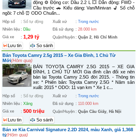
động ⚙️ Động cơ: Dầu 2.2 L 💥 Dẫn động: FWD -
Cầu trước 🚗 Kiểu dáng: Van/Minivan 💺 Số chỗ
ngồi: 7 chỗ ⏰ ODO Chuẩn...
Hộp số
:
Số tự động
Xuất xứ
:
Trong nước
Nhiên liệu
:
Dầu
Đã sử dụng
:
28.000 km
1,29 tỷ
Giá xe
:
Quận/Huyện
:
Quận 2
,
Hồ Chí Minh
Lưu tin
So sánh
Bán Toyota Camry 2.5g 2015 – Xe Gia Đình, 1 Chủ Từ
Mới
(Hôm qua)
BÁN TOYOTA CAMRY 2.5G 2015 – XE GIA
ĐÌNH, 1 CHỦ TỪ MỚI Gia đình cần đổi xe nên
bán lại Toyota Camry 2.5G đời 2015. - Thông tin
xe: * Phiên bản: Toyota Camry 2.5G * Năm sản
xuất: 2015 * ODO: 11 vạn km * Xe 1 c...
Hộp số
:
Số tự động
Xuất xứ
:
Trong nước
Nhiên liệu
:
Xăng
Đã sử dụng
:
110.000 km
500 triệu
Giá xe
:
Quận/Huyện
:
Quận Cầu Giấy
,
Hà Nội
Lưu tin
So sánh
Bán xe Kia Carnival Signature 2.2D 2024, màu Xanh, giá 1,368
tỷ
(Hôm qua)