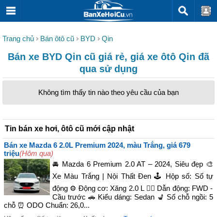
Trang chủ
Bán ôtô cũ
BYD
Qin
Bán xe BYD Qin cũ giá rẻ, giá xe ôtô Qin đã
qua sử dụng
Không tìm thấy tin nào theo yêu cầu của bạn
Tin bán xe hơi, ôtô cũ mới cập nhật
Bán xe Mazda 6 2.0L Premium 2024, màu Trắng, giá 679
triệu
(Hôm qua)
🚘 Mazda 6 Premium 2.0 AT – 2024, Siêu đẹp 🎨
Xe Màu Trắng | Nội Thất Đen 🕹️ Hộp số: Số tự
động ⚙️ Động cơ: Xăng 2.0 L 🚴‍♀️ Dẫn động: FWD -
Cầu trước 🚗 Kiểu dáng: Sedan 💺 Số chỗ ngồi: 5
chỗ ⏰ ODO Chuẩn: 26,0...