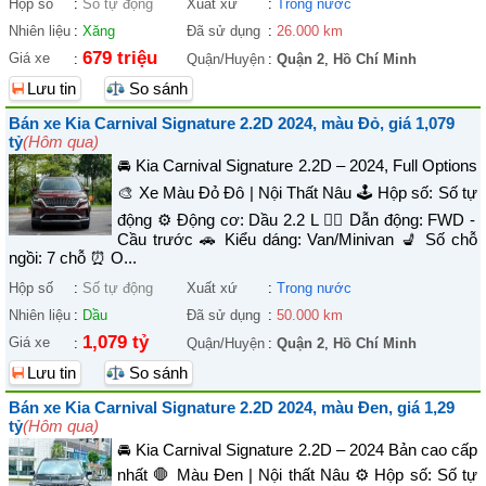
Hộp số
:
Số tự động
Xuất xứ
:
Trong nước
Nhiên liệu
:
Xăng
Đã sử dụng
:
26.000 km
679 triệu
Giá xe
:
Quận/Huyện
:
Quận 2
,
Hồ Chí Minh
Lưu tin
So sánh
Bán xe Kia Carnival Signature 2.2D 2024, màu Đỏ, giá 1,079
tỷ
(Hôm qua)
🚘 Kia Carnival Signature 2.2D – 2024, Full Options
🎨 Xe Màu Đỏ Đô | Nội Thất Nâu 🕹️ Hộp số: Số tự
động ⚙️ Động cơ: Dầu 2.2 L 🚴‍♀️ Dẫn động: FWD -
Cầu trước 🚗 Kiểu dáng: Van/Minivan 💺 Số chỗ
ngồi: 7 chỗ ⏰ O...
Hộp số
:
Số tự động
Xuất xứ
:
Trong nước
Nhiên liệu
:
Dầu
Đã sử dụng
:
50.000 km
1,079 tỷ
Giá xe
:
Quận/Huyện
:
Quận 2
,
Hồ Chí Minh
Lưu tin
So sánh
Bán xe Kia Carnival Signature 2.2D 2024, màu Đen, giá 1,29
tỷ
(Hôm qua)
🚘 Kia Carnival Signature 2.2D – 2024 Bản cao cấp
nhất 🛑 Màu Đen | Nội thất Nâu ⚙️ Hộp số: Số tự