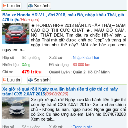
Lưu tin
So sánh
Bán xe Honda HR-V L, đời 2018, màu Đỏ, nhập khẩu Thái, giá
479 triệu
(Hôm qua)
🔥 HONDA HR-V 2018 BẢN L NHẬP THÁI – GẦM
CAO ĐÔ THỊ CỰC CHẤT 🔥, MÀU ĐỎ CAM,
NỘI THẤT ĐEN. Tìm đâu ra chiếc HR-V bản L
nhập Thái mà giữ được chất xe "cọp" và trang bị
ngập tràn như thế này? Mời các bác qua xem
ngay em n...
Hộp số
:
Số tự động
Xuất xứ
:
Nhập khẩu Thái
Nhiên liệu
:
Xăng
Đã sử dụng
:
80.000 km
479 triệu
Giá xe
:
Quận/Huyện
:
Quận 2
,
Hồ Chí Minh
Lưu tin
So sánh
Xe giờ rẻ quá rồi! Ngày xưa lăn bánh tiền ti giờ thì có mấy
trăm! CX5 2.0AT 2015
(06/08/2026)
Xe giờ rẻ quá rồi! Ngày xưa lăn bánh tiền ti giờ thì
có mấy trăm! CX5 2.0AT 2015 - Xe tư nhân chính
chủ - Không tai nạn, ngập nước Nghe giá giờ chỉ
có 3xx Cụ nào ưng alo em! Liên hệ: 0974078288
Xem xe tại:...
Hộp số
:
Số tự động
Xuất xứ
:
Trong nước