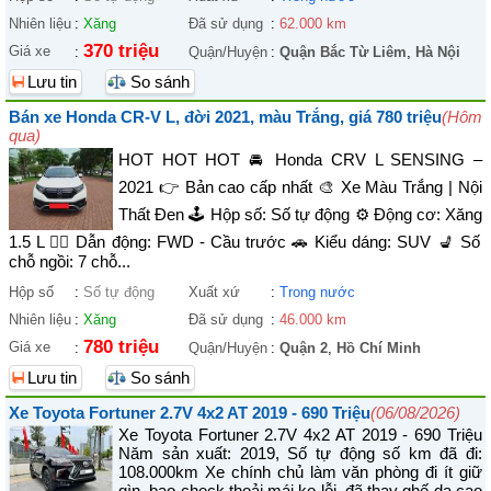
Nhiên liệu
:
Xăng
Đã sử dụng
:
62.000 km
370 triệu
Giá xe
:
Quận/Huyện
:
Quận Bắc Từ Liêm
,
Hà Nội
Lưu tin
So sánh
Bán xe Honda CR-V L, đời 2021, màu Trắng, giá 780 triệu
(Hôm
qua)
HOT HOT HOT 🚘 Honda CRV L SENSING –
2021 👉 Bản cao cấp nhất 🎨 Xe Màu Trắng | Nội
Thất Đen 🕹️ Hộp số: Số tự động ⚙️ Động cơ: Xăng
1.5 L 🚴‍♀️ Dẫn động: FWD - Cầu trước 🚗 Kiểu dáng: SUV 💺 Số
chỗ ngồi: 7 chỗ...
Hộp số
:
Số tự động
Xuất xứ
:
Trong nước
Nhiên liệu
:
Xăng
Đã sử dụng
:
46.000 km
780 triệu
Giá xe
:
Quận/Huyện
:
Quận 2
,
Hồ Chí Minh
Lưu tin
So sánh
Xe Toyota Fortuner 2.7V 4x2 AT 2019 - 690 Triệu
(06/08/2026)
Xe Toyota Fortuner 2.7V 4x2 AT 2019 - 690 Triệu
Năm sản xuất: 2019, Số tự động số km đã đi:
108.000km Xe chính chủ làm văn phòng đi ít giữ
gìn, bao check thoải mái ko lỗi, đã thay ghế da cao