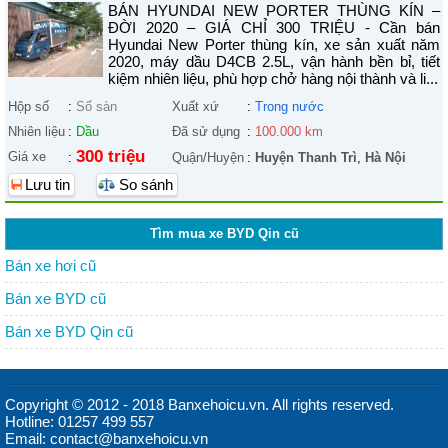
BÁN HYUNDAI NEW PORTER THÙNG KÍN –
ĐỜI 2020 – GIÁ CHỈ 300 TRIỆU - Cần bán
Hyundai New Porter thùng kín, xe sản xuất năm
2020, máy dầu D4CB 2.5L, vận hành bền bỉ, tiết
kiệm nhiên liệu, phù hợp chở hàng nội thành và li...
Hộp số
:
Số sàn
Xuất xứ
:
Trong nước
Nhiên liệu
:
Dầu
Đã sử dụng
:
100.000 km
300 triệu
Giá xe
:
Quận/Huyện
:
Huyện Thanh Trì
,
Hà Nội
Lưu tin
So sánh
Tìm mua xe BYD Qin cũ
Bán xe hơi cũ
Bán xe BYD cũ
Bán xe BYD Qin cũ
Copyright © 2012 - 2018 Banxehoicu.vn. All rights reserved.
Hotline: 01257 499 557
Email: contact@banxehoicu.vn