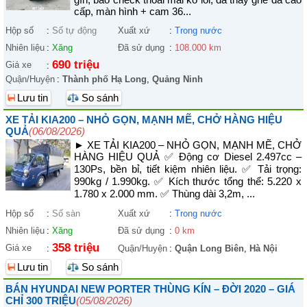
cấp, màn hình + cam 36...
Hộp số
:
Số tự động
Xuất xứ
:
Trong nước
Nhiên liệu
:
Xăng
Đã sử dụng
:
108.000 km
690 triệu
Giá xe
:
Quận/Huyện
:
Thành phố Hạ Long
,
Quảng Ninh
Lưu tin
So sánh
XE TẢI KIA200 – NHỎ GỌN, MẠNH MẼ, CHỞ HÀNG HIỆU
QUẢ
(06/08/2026)
► XE TẢI KIA200 – NHỎ GỌN, MẠNH MẼ, CHỞ
HÀNG HIỆU QUẢ ✅ Động cơ Diesel 2.497cc –
130Ps, bền bỉ, tiết kiệm nhiên liệu. ✅ Tải trọng:
990kg / 1.990kg. ✅ Kích thước tổng thể: 5.220 x
1.780 x 2.000 mm. ✅ Thùng dài 3,2m, ...
Hộp số
:
Số sàn
Xuất xứ
:
Trong nước
Nhiên liệu
:
Xăng
Đã sử dụng
:
0 km
358 triệu
Giá xe
:
Quận/Huyện
:
Quận Long Biên
,
Hà Nội
Lưu tin
So sánh
BÁN HYUNDAI NEW PORTER THÙNG KÍN – ĐỜI 2020 – GIÁ
CHỈ 300 TRIỆU
(05/08/2026)