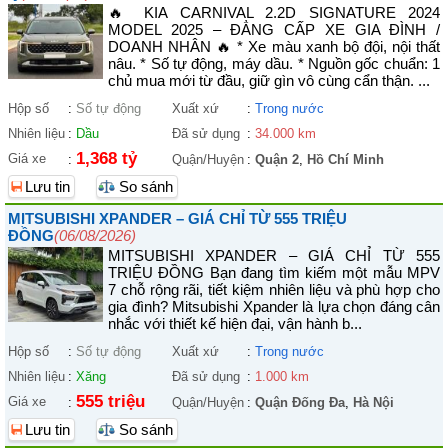
🔥 KIA CARNIVAL 2.2D SIGNATURE 2024
MODEL 2025 – ĐẲNG CẤP XE GIA ĐÌNH /
DOANH NHÂN 🔥 * Xe màu xanh bộ đội, nội thất
nâu. * Số tự động, máy dầu. * Nguồn gốc chuẩn: 1
chủ mua mới từ đầu, giữ gìn vô cùng cẩn thận. ...
Hộp số
:
Số tự động
Xuất xứ
:
Trong nước
Nhiên liệu
:
Dầu
Đã sử dụng
:
34.000 km
1,368 tỷ
Giá xe
:
Quận/Huyện
:
Quận 2
,
Hồ Chí Minh
Lưu tin
So sánh
MITSUBISHI XPANDER – GIÁ CHỈ TỪ 555 TRIỆU
ĐỒNG
(06/08/2026)
MITSUBISHI XPANDER – GIÁ CHỈ TỪ 555
TRIỆU ĐỒNG Bạn đang tìm kiếm một mẫu MPV
7 chỗ rộng rãi, tiết kiệm nhiên liệu và phù hợp cho
gia đình? Mitsubishi Xpander là lựa chọn đáng cân
nhắc với thiết kế hiện đại, vận hành b...
Hộp số
:
Số tự động
Xuất xứ
:
Trong nước
Nhiên liệu
:
Xăng
Đã sử dụng
:
1.000 km
555 triệu
Giá xe
:
Quận/Huyện
:
Quận Đống Đa
,
Hà Nội
Lưu tin
So sánh