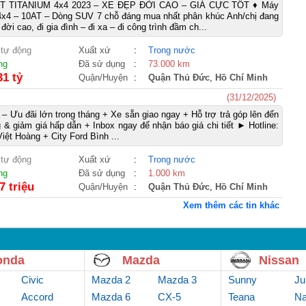
 TITANIUM 4x4 2023 – XE ĐẸP ĐỜI CAO – GIÁ CỰC TỐT ♦ Máy
 4x4 – 10AT – Dòng SUV 7 chỗ đáng mua nhất phân khúc Anh/chị đang
đời cao, đi gia đình – đi xa – đi công trình đầm ch...
 tự động
Xuất xứ
:
Trong nước
ng
Đã sử dụng
:
73.000 km
31 tỷ
Quận/Huyện
:
Quận Thủ Đức
,
Hồ Chí Minh
(31/12/2025)
 – Ưu đãi lớn trong tháng + Xe sẵn giao ngay + Hỗ trợ trả góp lên đến
& giảm giá hấp dẫn + Inbox ngay để nhận báo giá chi tiết ► Hotline:
iệt Hoàng + City Ford Bình ...
 tự động
Xuất xứ
:
Trong nước
ng
Đã sử dụng
:
1.000 km
7 triệu
Quận/Huyện
:
Quận Thủ Đức
,
Hồ Chí Minh
Xem thêm các tin khác
onda
Mazda
Nissan
Civic
Mazda 2
Mazda 3
Sunny
Ju
Accord
Mazda 6
CX-5
Teana
Na