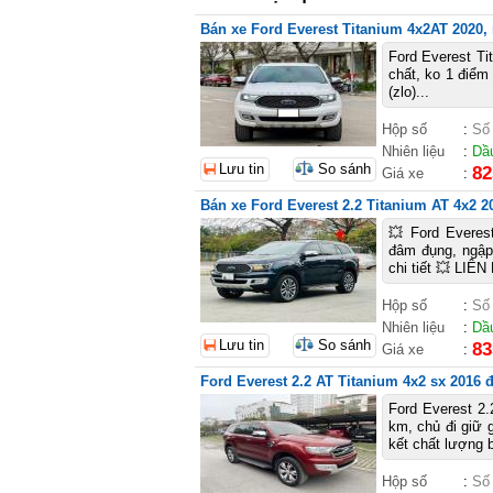
Bán xe Ford Everest Titanium 4x2AT 2020,
Ford Everest T
chất, ko 1 điểm
(zlo)...
Hộp số
:
Số
Nhiên liệu
:
Dầ
Lưu tin
So sánh
82
Giá xe
:
Bán xe Ford Everest 2.2 Titanium AT 4x2 
💥 Ford Everes
đâm đụng, ngậ
chi tiết 💥 LIÊN
Hộp số
:
Số
Nhiên liệu
:
Dầ
Lưu tin
So sánh
83
Giá xe
:
Ford Everest 2.2 AT Titanium 4x2 sx 2016 
Ford Everest 2
km, chủ đi giữ 
kết chất lượng b
Hộp số
:
Số