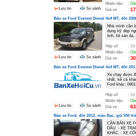
Nhiên liệu
:
Dầ
Lưu tin
So sánh
17
Giá xe
:
Bán xe Ford Everest Diesel 4x4 MT, đời 2006
Nhà mình cần
dụng kỹ đẹp ng
tinh, lót sàn d
Hộp số
:
Số
Nhiên liệu
:
Dầ
Lưu tin
So sánh
30
Giá xe
:
Bán xe Ford Everest Diesel 4x4 MT, đời 201
Xe chạy được 88
nhất, kể cả khá
Ford khác: 0901
Hộp số
:
Số
Nhiên liệu
:
Dầ
Lưu tin
So sánh
63
Giá xe
:
Bán xe Ford, đời 2012, màu Bạc, giá 550 tri
CẦN BÁN XE F
DẦU. - XE TRA
KHÁC. - XE C