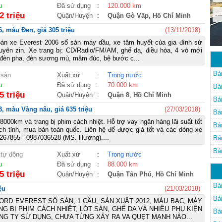
u
Đã sử dụng
:
120.000 km
--
2 triệu
Quận/Huyện
:
Quận Gò Vấp
,
Hồ Chí Minh
, màu Đen, giá 305 triệu
(13/11/2018)
 bán xe Everest 2006 số sàn máy dầu, xe tâm huyết của gia đình sử
uyên zin. Xe trang bị: CD/Radio/FM/AM, ghế da, điều hòa, 4 vỏ mới
a, đèn pha, đèn sương mù, mâm đúc, bệ bước c...
Bá
 sàn
Xuất xứ
:
Trong nước
u
Đã sử dụng
:
70.000 km
Bá
5 triệu
Quận/Huyện
:
Quận 8
,
Hồ Chí Minh
Bá
3, màu Vàng nâu, giá 635 triệu
(27/03/2018)
Bá
000km và trang bị phim cách nhiệt. Hỗ trợ vay ngân hàng lãi suất tốt
Bá
ch tỉnh, mua bán toàn quốc. Liên hệ để được giá tốt và các dòng xe
267855 - 0987036528 (MS. Hương)....
Bá
Bá
 tự động
Xuất xứ
:
Trong nước
u
Đã sử dụng
:
88.000 km
5 triệu
Quận/Huyện
:
Quận Tân Phú
,
Hồ Chí Minh
Bá
ệu
(21/03/2018)
Bá
ORD EVEREST SỐ SÀN, 1 CẦU, SẢN XUẤT 2012, MÀU BẠC, MÁY
NG BỊ PHIM CÁCH NHIỆT, LÓT SÀN, GHẾ DA VÀ NHIỀU PHỤ KIỆN
Bá
ÔNG TY SỬ DỤNG, CHƯA TỪNG XẢY RA VA QUẸT MẠNH NÀO...