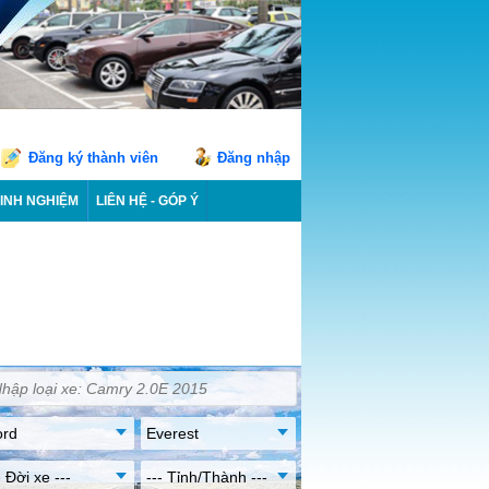
Đăng ký thành viên
Đăng nhập
INH NGHIỆM
LIÊN HỆ - GÓP Ý
ord
Everest
- Đời xe ---
--- Tỉnh/Thành ---