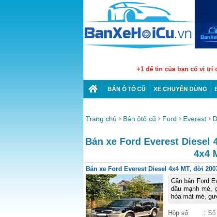
+1 để tin của bạn có vị trí
BÁN Ô TÔ CŨ
XE CHUYÊN DÙNG
Trang chủ
Bán ôtô cũ
Ford
Everest
D
Bán xe Ford Everest Diesel 4
4x4 
Bán xe Ford Everest Diesel 4x4 MT, đời 2007
Cần bán Ford E
dầu mạnh mẻ, g
hòa mát mẻ, gươ
Hộp số
:
Số