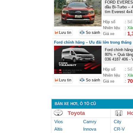
FORD EVEREST
dầu Bi-Turbo –
tìm Everest 4x4 
Hộp số
:
Số
Nhiên liệu
:
Xă
Lưu tin
So sánh
1,
Giá xe
:
Ford chính hãng – Ưu đãi lớn trong tháng
Ford chính hãng
80% + Quà tặng 
036 4187 406 - V
Hộp số
:
Số
Nhiên liệu
:
Xă
Lưu tin
So sánh
70
Giá xe
:
BÁN XE HƠI, Ô TÔ CŨ
Toyota
H
Vios
Camry
City
Altis
Innova
CR-V