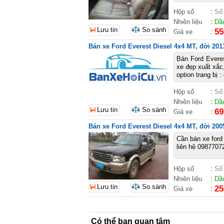
Hộp số
:
Số
Nhiên liệu
:
Dầ
Lưu tin
So sánh
55
Giá xe
:
Bán xe Ford Everest Diesel 4x4 MT, đời 201
Bán Ford Evere
xe đẹp xuất xắc,
option trang bị :
Hộp số
:
Số
Nhiên liệu
:
Dầ
Lưu tin
So sánh
69
Giá xe
:
Bán xe Ford Everest Diesel 4x4 MT, đời 2005
Cần bán xe ford
liên hệ 09877072
Hộp số
:
Số
Nhiên liệu
:
Dầ
Lưu tin
So sánh
25
Giá xe
:
Có thể bạn quan tâm