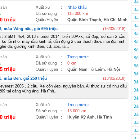
Bá
 sàn
Xuất xứ
:
Nhập khẩu
Bá
u
Đã sử dụng
:
115.000 km
Bá
0 triệu
Quận/Huyện
:
Quận Bình Thạnh
,
Hồ Chí Minh
Bá
3, màu Vàng nâu, giá 695 triệu
(16/03/2018)
Bá
st 2.5MT 4x4, 2013 mordel 2014, biển 30Axx, số đẹp, số sàn 2 cầu,
 ko lỗi nhỏ, máy dầu kinh tế, dẫn động 2 cầu thách thức mọi địa hình,
Bá
 ghế da, gương kính điện, cd, abs, la...
Bá
 sàn
Xuất xứ
:
Trong nước
Bá
u
Đã sử dụng
:
0 km
Bá
5 triệu
Quận/Huyện
:
Quận Nam Từ Liêm
,
Hà Nội
Bá
, màu Đen, giá 250 triệu
(13/01/2018)
Bá
 everest 2005 , 2 cầu. Xe còn đẹp, nguyên bản. Ai thực sự có nhu cầu
Bá
09 tại cảng vũng áng. Hà tĩnh...
Bá
 sàn
Xuất xứ
:
Trong nước
Bá
u
Đã sử dụng
:
15.000 km
Bá
0 triệu
Quận/Huyện
:
Huyện Kỳ Anh
,
Hà Tĩnh
Bá
Bá
Bá