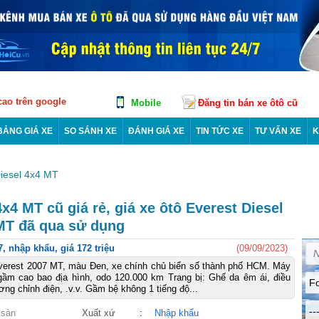
 cao trên google
Mobile
Đăng tin bán xe ôtô cũ
BẢNG GIÁ XE
SO SÁNH XE
ĐÁNH GIÁ XE
TIN TỨC XE
TƯ VẤN XE
K
iesel 4x4 MT
x4 MT cũ giá rẻ, giá xe ôtô Everest Diesel
MT đã qua sử dụng
, nhập khẩu, giá 172 triệu
(09/09/2023)
verest 2007 MT, màu Đen, xe chính chủ biển số thành phố HCM. Máy
ầm cao bao địa hình, odo 120.000 km Trang bị: Ghế da êm ái, điều
F
ng chỉnh điện, .v.v. Gầm bệ không 1 tiếng độ...
--
 sàn
Xuất xứ
:
Nhập khẩu