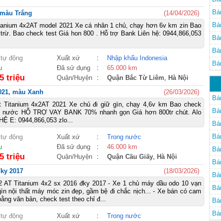
Bá
 màu Trắng
(14/04/2026)
Bá
itanium 4x2AT model 2021 Xe cá nhân 1 chủ, chạy hơn 6v km zin Bao
 trừ. Bao check test Giá hon 800 . Hỗ trợ Bank Liên hệ: 0944,866,053
Bá
Bá
 tự động
Xuất xứ
:
Nhập khẩu Indonesia
Bá
u
Đã sử dụng
:
65.000 km
5 triệu
Quận/Huyện
:
Quận Bắc Từ Liêm
,
Hà Nội
2021, màu Xanh
(26/03/2026)
Bá
t Titanium 4x2AT 2021 Xe chủ đi giữ gìn, chạy 4,6v km Bao check
Bá
p nước HỖ TRỢ VAY BANK 70% nhanh gọn Giá hơn 800tr chút. Alo
 HỆ E: 0944,866,053 zlo...
Bá
Bá
 tự động
Xuất xứ
:
Trong nước
u
Đã sử dụng
:
46.000 km
Bán
5 triệu
Quận/Huyện
:
Quận Cầu Giấy
,
Hà Nội
Bán
đky 2017
(18/03/2026)
Bán
.2 AT Titanium 4x2 sx 2016 đky 2017 - Xe 1 chủ máy dầu odo 10 vạn
Bán
gìn nội thất máy móc zin đẹp, gầm bệ đi chắc nịch... - Xe bán có cam
ằng văn bản, check test theo chỉ đ...
Bán
Bán
 tự động
Xuất xứ
:
Trong nước