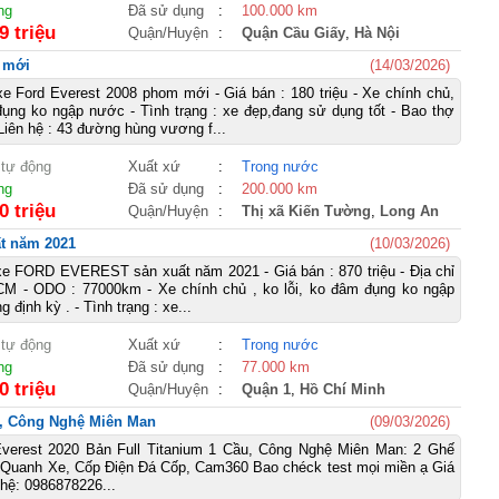
ng
Đã sử dụng
:
100.000 km
9 triệu
Quận/Huyện
:
Quận Cầu Giấy
,
Hà Nội
 mới
(14/03/2026)
e Ford Everest 2008 phom mới - Giá bán : 180 triệu - Xe chính chủ,
đụng ko ngập nước - Tình trạng : xe đẹp,đang sử dụng tốt - Bao thợ
 Liên hệ : 43 đường hùng vương f...
 tự động
Xuất xứ
:
Trong nước
ng
Đã sử dụng
:
200.000 km
0 triệu
Quận/Huyện
:
Thị xã Kiến Tường
,
Long An
t năm 2021
(10/03/2026)
xe FORD EVEREST sản xuất năm 2021 - Giá bán : 870 triệu - Địa chỉ
M - ODO : 77000km - Xe chính chủ , ko lỗi, ko đâm đụng ko ngập
định kỳ . - Tình trạng : xe...
 tự động
Xuất xứ
:
Trong nước
ng
Đã sử dụng
:
77.000 km
0 triệu
Quận/Huyện
:
Quận 1
,
Hồ Chí Minh
ầu, Công Nghệ Miên Man
(09/03/2026)
verest 2020 Bản Full Titanium 1 Cầu, Công Nghệ Miên Man: 2 Ghế
 Quanh Xe, Cốp Điện Đá Cốp, Cam360 Bao chéck test mọi miền ạ Giá
hệ: 0986878226...