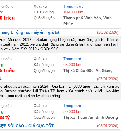
 tự động
Xuất xứ
:
Trong nước
ng
Đã sử dụng
:
109.000 km
0 triệu
Quận/Huyện
:
Thành phố Vĩnh Yên
,
Vĩnh
Phúc
ạng D rộng rãi, máy êm, giá tốt
(28/02/2026)
Ford Mondeo 2012 – Sedan hạng D rộng rãi, máy êm, giá tốt Bán xe
 xuất năm 2012, xe gia đình đang sử dụng đi lại hằng ngày, vận hành
tin xe • Năm SX: 2012 • ODO: 95.0...
 tự động
Xuất xứ
:
Trong nước
ng
Đã sử dụng
:
95.000 km
5 triệu
Quận/Huyện
:
Thị xã Châu Đốc
,
An Giang
4
(07/01/2026)
e Skoda sản xuất năm 2024 - Giá bán : 1 tỷ080 triệu - Địa chỉ xem xe
Bình Dương phường Lái Thiêu TP hcm - Xe chính chủ ,k lỗi , ko đâm
ớc ,bảo dưỡng định kỳ chính hãng -...
 tự động
Xuất xứ
:
Trong nước
ng
Đã sử dụng
:
50.000 km
08 tỷ
Quận/Huyện
:
Thị xã Thuận An
,
Bình Dương
ĐẸP ĐỜI CAO – GIÁ CỰC TỐT
(03/01/2026)