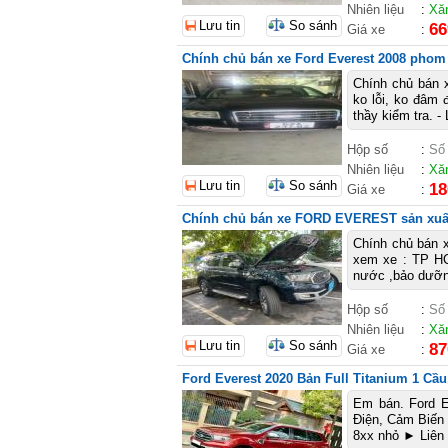
Nhiên liệu
:
Xă
Lưu tin
So sánh
66
Giá xe
:
Chính chủ bán xe Ford Everest 2008 phom
Chính chủ bán x
ko lỗi, ko đâm 
thầy kiểm tra. -
Hộp số
:
Số
Nhiên liệu
:
Xă
Lưu tin
So sánh
18
Giá xe
:
Chính chủ bán xe FORD EVEREST sản xuấ
Chính chủ bán 
xem xe : TP HC
nước ,bảo dưỡng 
Hộp số
:
Số
Nhiên liệu
:
Xă
Lưu tin
So sánh
87
Giá xe
:
Ford Everest 2020 Bản Full Titanium 1 C
Em bán. Ford E
Điện, Cảm Biến
8xx nhỏ ► Liên 