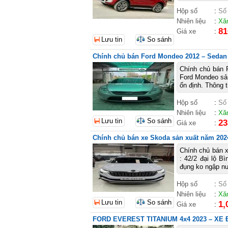
Hộp số
:
Số
Nhiên liệu
:
Xă
81
Giá xe
:
Lưu tin
So sánh
Chính chủ bán Ford Mondeo 2012 – Sedan h
Chính chủ bán 
Ford Mondeo sản
ổn định. Thông 
Hộp số
:
Số
Nhiên liệu
:
Xă
Lưu tin
So sánh
23
Giá xe
:
Chính chủ bán xe Skoda sản xuất năm 202
Chính chủ bán x
: 42/2 đại lộ 
đụng ko ngập nư
Hộp số
:
Số
Nhiên liệu
:
Xă
Lưu tin
So sánh
1,
Giá xe
:
FORD EVEREST TITANIUM 4x4 2023 – XE 