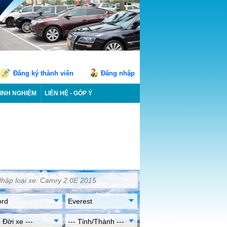
Đăng ký thành viên
Đăng nhập
INH NGHIỆM
LIÊN HỆ - GÓP Ý
ord
Everest
- Đời xe ---
--- Tỉnh/Thành ---