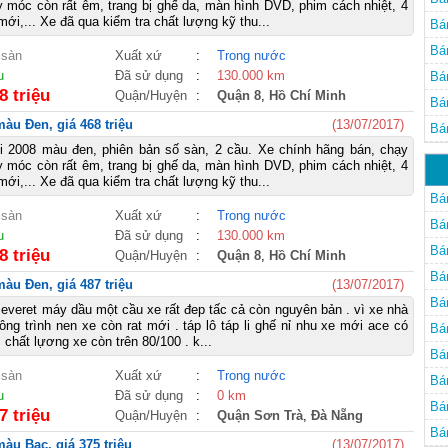
móc còn rất êm, trang bị ghế da, màn hình DVD, phim cách nhiệt, 4
ới,... Xe đã qua kiểm tra chất lượng kỹ thu...
Bá
Bá
 sàn
Xuất xứ
:
Trong nước
u
Đã sử dụng
:
130.000 km
Bá
8 triệu
Quận/Huyện
:
Quận 8
,
Hồ Chí Minh
Bá
àu Đen, giá 468 triệu
(13/07/2017)
Bá
i 2008 màu đen, phiên bản số sàn, 2 cầu. Xe chính hãng bán, chạy
móc còn rất êm, trang bị ghế da, màn hình DVD, phim cách nhiệt, 4
ới,... Xe đã qua kiểm tra chất lượng kỹ thu...
Bá
 sàn
Xuất xứ
:
Trong nước
Bá
u
Đã sử dụng
:
130.000 km
Bá
8 triệu
Quận/Huyện
:
Quận 8
,
Hồ Chí Minh
Bá
àu Đen, giá 487 triệu
(13/07/2017)
Bán
 everet máy dầu một cầu xe rất đep tấc cả còn nguyên bản . vì xe nhà
ông trình nen xe còn rat mới . táp lô táp li ghế nỉ nhu xe mới ace có
Bán
. chất lựơng xe còn trên 80/100 . k...
Bán
 sàn
Xuất xứ
:
Trong nước
Bán
u
Đã sử dụng
:
0 km
Bán
7 triệu
Quận/Huyện
:
Quận Sơn Trà
,
Đà Nẵng
Bán
àu Bạc, giá 375 triệu
(13/07/2017)