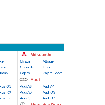
Mitsubishi
ke
Mirage
Attrage
vara
Outlander
Triton
rano
Sport
Pajero
Pajero Sport
Audi
xus GS
Audi A3
Audi A4
xus RX
Audi A6
Audi Q3
xus LX
Audi Q5
Audi Q7
Mercedes Benz