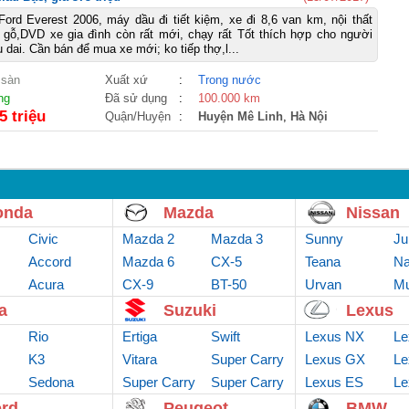
ord Everest 2006, máy dầu đi tiết kiệm, xe đi 8,6 van km, nội thất
 gỗ,DVD xe gia đình còn rất mới, chạy rất Tốt thích hợp cho người
 dai. Cần bán để mua xe mới; ko tiếp thợ,l...
 sàn
Xuất xứ
:
Trong nước
ng
Đã sử dụng
:
100.000 km
5 triệu
Quận/Huyện
:
Huyện Mê Linh
,
Hà Nội
onda
Mazda
Nissan
Civic
Mazda 2
Mazda 3
Sunny
Ju
Accord
Mazda 6
CX-5
Teana
Na
Acura
CX-9
BT-50
Urvan
Mu
a
Suzuki
Lexus
Rio
Ertiga
Swift
Lexus NX
Le
K3
Vitara
Super Carry
Lexus GX
Le
Sedona
Super Carry
Van
Super Carry
Lexus ES
Le
truck
Pro
rd
Peugeot
BMW