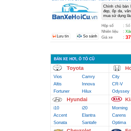
Chính chủ bán F
đẹp, ốp da, vân
mua sử dụng lâu
Hộp số
:
Số
Nhiên liệu
:
Xă
Lưu tin
So sánh
37
Giá xe
:
BÁN XE HƠI, Ô TÔ CŨ
Toyota
H
Vios
Camry
City
Altis
Innova
CR-V
Fortuner
Hilux
Odyssey
Hyundai
Ki
i10
i20
Morning
Accent
Elantra
Carens
Sonata
Santafe
Optima
Chevrolet
Fo