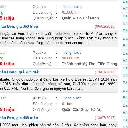
Bá
 sàn
Xuất xứ
:
Trong nước
Bá
ng
Đã sử dụng
:
81.000 km
Bá
5 triệu
Quận/Huyện
:
Quận 4
,
Hồ Chí Minh
Bá
àu Đen, giá 360 triệu
(06/02/2018)
Bá
án gấp xe Ford Everets 8 chồ mode 2008..xe zin từ A--Z.xe chạy k
g..bao tes hãng không đâm đụng ngập nước...đồng sơn máy móc zin
Bá
 bệ chắc chắn chưa từng tháo con óc nảo zin cực ...
Bá
 sàn
Xuất xứ
:
Trong nước
Bá
ng
Đã sử dụng
:
90.000 km
Bá
0 triệu
Quận/Huyện
:
Thành phố Mỹ Tho
,
Tiền Giang
Bá
màu Hồng, giá 765 triệu
(13/01/2018)
Bá
ebsite: Chootothudo.com) đang bán xe Ford Everest 2.5MT 2014 sản
Bá
l 2015, máy dầu màu phấn hồng, số sàn, 7lit/100km, còn mới 99%.
nh CD, FM…Nội thất đen, ghế nỉ nguyên bản, laza...
Bá
Bá
 sàn
Xuất xứ
:
Trong nước
u
Đã sử dụng
:
01 km
Bá
5 triệu
Quận/Huyện
:
Quận Cầu Giấy
,
Hà Nội
Bá
àu Đen, giá 468 triệu
(13/07/2017)
Bá
i 2008 màu đen, phiên bản số sàn, 2 cầu. Xe chính hãng bán, chạy
Bá