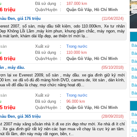
u
Đã sử dụng
:
187.000 km
--
6 triệu
Quận/Huyện
:
Quận Gò Vấp
,
Hồ Chí Minh
àu Đen, giá 176 triệu
(11/04/2024)
erest 2007, số sàn, máy dầu tiết kiệm, odo 110.000km, Xe tư nhân
 Đẹp Không Lỗi Lầm ,máy kim phun, khung gầm chắc, máy ngon, máy
mát lạnh, khám dài lốp đẹp, ae thiện trí mời lạ...
Bá
 sàn
Xuất xứ
:
Trong nước
u
Đã sử dụng
:
110.000 km
Bá
6 triệu
Quận/Huyện
:
Quận Gò Vấp
,
Hồ Chí Minh
Bá
sàn , máy dầu.
(05/10/2018)
Bá
ượn lại xe Everest 2009, số sàn , máy dầu. xe gia đình giữ kỷ mới
Bá
0 km. xe đã vô đủ đồ màng hình DVD, camera de, lót sàn , dán kính,
ua về đổ dầu là chạy, mọi chức năng hoạt độ...
Bá
Bá
 sàn
Xuất xứ
:
Trong nước
u
Đã sử dụng
:
96.000 km
5 triệu
Quận/Huyện
:
Quận Gò Vấp
,
Hồ Chí Minh
Bá
àu Đen, giá 365 triệu
(28/09/2018)
Bá
t 2007 máy xăng sốsàn nhà ít đi xe zin đẹp như mới. Xe nhà đi ít chỉ
 Xe gia đình giữ rất kỹ nên các bạn mua về chạy là cực kỳ an tâm.
Bá
t lỗi lầm, đời này máy rất ngon, bền, r...