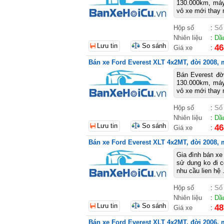
130.000km, máy 
vỏ xe mới thay m
Hộp số
:
Số
Nhiên liệu
:
Dầ
Lưu tin
So sánh
46
Giá xe
:
Bán xe Ford Everest XLT 4x2MT, đời 2008, m
Bán Everest đờ
130.000km, máy 
vỏ xe mới thay m
Hộp số
:
Số
Nhiên liệu
:
Dầ
Lưu tin
So sánh
46
Giá xe
:
Bán xe Ford Everest XLT 4x2MT, đời 2008, m
Gia đình bán xe
sử dung ko đi c
nhu cầu lien hệ 
Hộp số
:
Số
Nhiên liệu
:
Dầ
Lưu tin
So sánh
48
Giá xe
:
Bán xe Ford Everest XLT 4x2MT, đời 2006, m