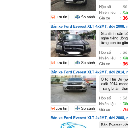
Hộp số
:
Số
Nhiên liệu
:
Xă
Lưu tin
So sánh
36
Giá xe
:
Bán xe Ford Everest XLT 4x2MT, đời 2008, m
Gia đình cần b
nghe tiếng độn
từng con óc.gầm
Hộp số
:
Số
Nhiên liệu
:
Xă
Lưu tin
So sánh
36
Giá xe
:
Bán xe Ford Everest XLT 4x2MT, đời 2014, 
Ô tô Thủ Đô (w
xuất 2014 mode
Trang bị âm tha
Hộp số
:
Số
Nhiên liệu
:
Dầ
Lưu tin
So sánh
76
Giá xe
:
Bán xe Ford Everest XLT 4x2MT, đời 2008, m
Bán Everest đờ