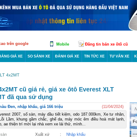
 cao trên google
Mobile
Đăng tin bán xe ôtô cũ
BẢNG GIÁ XE
SO SÁNH XE
ĐÁNH GIÁ XE
TIN TỨC XE
TƯ VẤN XE
K
LT 4x2MT
x2MT cũ giá rẻ, giá xe ôtô Everest XLT
T đã qua sử dụng
àu Đen, nhập khẩu, giá 166 triệu
(11/04/2024)
erest 2007, số sàn, máy dầu tiết kiệm, odo 187.000km, Xe tư nhân,
ỗi Lầm, khung gầm chắc, ghế da, máy móc êm điều hoà mát lạnh,
F
, ae thiện trí mời lại nhà xem xe lái thử, mình...
--
 sàn
Xuất xứ
:
Nhập khẩu