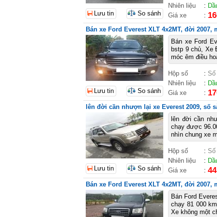
Nhiên liệu
:
Dầ
Lưu tin
So sánh
16
Giá xe
:
Bán xe Ford Everest XLT 4x2MT, đời 2007, m
Bán xe Ford Ev
bstp 9 chủ, Xe
móc êm điều hoà 
Hộp số
:
Số
Nhiên liệu
:
Dầ
Lưu tin
So sánh
17
Giá xe
:
lên đời cần nhượn lại xe Everest 2009, số 
lên đời cần nh
chạy được 96.00
nhìn chung xe m
Hộp số
:
Số
Nhiên liệu
:
Dầ
Lưu tin
So sánh
44
Giá xe
:
Bán xe Ford Everest XLT 4x2MT, đời 2007, m
Bán Ford Everes
chạy 81 000 km.
Xe không một chú