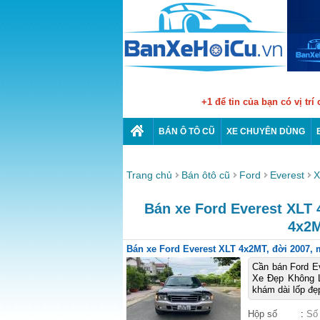
+1 để tin của bạn có vị trí
BÁN Ô TÔ CŨ
XE CHUYÊN DÙNG
Trang chủ
Bán ôtô cũ
Ford
Everest
X
Bán xe Ford Everest XLT 4
4x2M
Bán xe Ford Everest XLT 4x2MT, đời 2007, m
Cần bán Ford Ev
Xe Đẹp Không L
khám dài lốp đẹp
Hộp số
:
Số