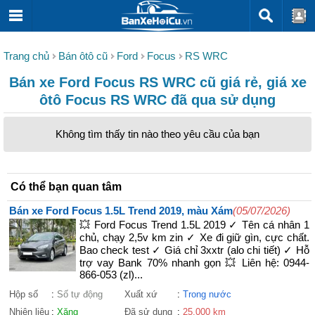
Trang chủ
Bán ôtô cũ
Ford
Focus
RS WRC
Bán xe Ford Focus RS WRC cũ giá rẻ, giá xe
ôtô Focus RS WRC đã qua sử dụng
Không tìm thấy tin nào theo yêu cầu của bạn
Có thể bạn quan tâm
Bán xe Ford Focus 1.5L Trend 2019, màu Xám
(05/07/2026)
💥 Ford Focus Trend 1.5L 2019 ✓ Tên cá nhân 1
chủ, chạy 2,5v km zin ✓ Xe đi giữ gìn, cực chất.
Bao check test ✓ Giá chỉ 3xxtr (alo chi tiết) ✓ Hỗ
trợ vay Bank 70% nhanh gọn 💥 Liên hệ: 0944-
866-053 (zl)...
Hộp số
:
Số tự động
Xuất xứ
:
Trong nước
Nhiên liệu
:
Xăng
Đã sử dụng
:
25.000 km