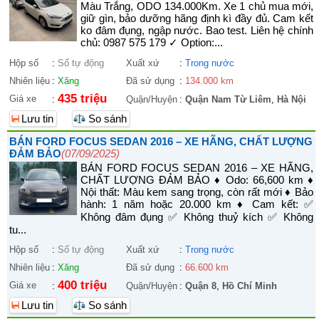
Màu Trắng, ODO 134.000Km. Xe 1 chủ mua mới,
giữ gìn, bảo dưỡng hãng định kì đầy đủ. Cam kết
ko đâm đụng, ngập nước. Bao test. Liên hệ chính
chủ: 0987 575 179 ✓ Option:...
Hộp số
:
Số tự động
Xuất xứ
:
Trong nước
Nhiên liệu
:
Xăng
Đã sử dụng
:
134.000 km
435 triệu
Giá xe
:
Quận/Huyện
:
Quận Nam Từ Liêm
,
Hà Nội
Lưu tin
So sánh
BÁN FORD FOCUS SEDAN 2016 – XE HÃNG, CHẤT LƯỢNG
ĐẢM BẢO
(07/09/2025)
BÁN FORD FOCUS SEDAN 2016 – XE HÃNG,
CHẤT LƯỢNG ĐẢM BẢO ♦ Odo: 66,600 km ♦
Nội thất: Màu kem sang trọng, còn rất mới ♦ Bảo
hành: 1 năm hoặc 20.000 km ♦ Cam kết: ✅
Không đâm đụng ✅ Không thuỷ kích ✅ Không
tu...
Hộp số
:
Số tự động
Xuất xứ
:
Trong nước
Nhiên liệu
:
Xăng
Đã sử dụng
:
66.600 km
400 triệu
Giá xe
:
Quận/Huyện
:
Quận 8
,
Hồ Chí Minh
Lưu tin
So sánh