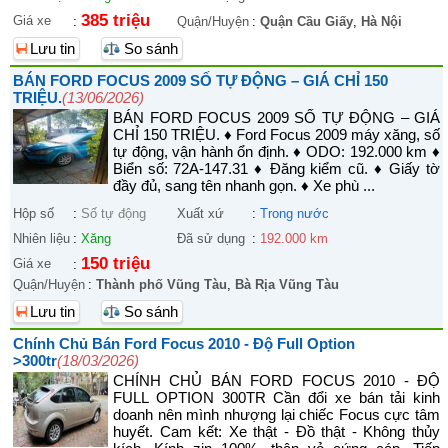
385 triệu
Giá xe
:
Quận/Huyện
:
Quận Cầu Giấy
,
Hà Nội
Lưu tin
So sánh
BÁN FORD FOCUS 2009 SỐ TỰ ĐỘNG – GIÁ CHỈ 150
TRIỆU.
(13/06/2026)
BÁN FORD FOCUS 2009 SỐ TỰ ĐỘNG – GIÁ
CHỈ 150 TRIỆU. ♦ Ford Focus 2009 máy xăng, số
tự động, vận hành ổn định. ♦ ODO: 192.000 km ♦
Biển số: 72A-147.31 ♦ Đăng kiểm cũ. ♦ Giấy tờ
đầy đủ, sang tên nhanh gọn. ♦ Xe phù ...
Hộp số
:
Số tự động
Xuất xứ
:
Trong nước
Nhiên liệu
:
Xăng
Đã sử dụng
:
192.000 km
150 triệu
Giá xe
:
Quận/Huyện
:
Thành phố Vũng Tàu
,
Bà Rịa Vũng Tàu
Lưu tin
So sánh
Chính Chủ Bán Ford Focus 2010 - Độ Full Option
>300tr
(18/03/2026)
CHÍNH CHỦ BÁN FORD FOCUS 2010 - ĐỘ
FULL OPTION 300TR Cần đổi xe bán tải kinh
doanh nên mình nhượng lại chiếc Focus cực tâm
huyết. Cam kết: Xe thật - Đồ thật - Không thủy