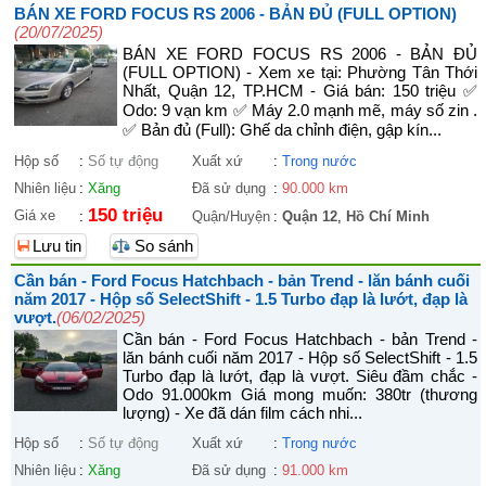
BÁN XE FORD FOCUS RS 2006 - BẢN ĐỦ (FULL OPTION)
(20/07/2025)
BÁN XE FORD FOCUS RS 2006 - BẢN ĐỦ
(FULL OPTION) - Xem xe tại: Phường Tân Thới
Nhất, Quận 12, TP.HCM - Giá bán: 150 triệu ✅
Odo: 9 vạn km ✅ Máy 2.0 mạnh mẽ, máy số zin .
✅ Bản đủ (Full): Ghế da chỉnh điện, gập kín...
Hộp số
:
Số tự động
Xuất xứ
:
Trong nước
Nhiên liệu
:
Xăng
Đã sử dụng
:
90.000 km
150 triệu
Giá xe
:
Quận/Huyện
:
Quận 12
,
Hồ Chí Minh
Lưu tin
So sánh
Cần bán - Ford Focus Hatchbach - bản Trend - lăn bánh cuối
năm 2017 - Hộp số SelectShift - 1.5 Turbo đạp là lướt, đạp là
vượt.
(06/02/2025)
Cần bán - Ford Focus Hatchbach - bản Trend -
lăn bánh cuối năm 2017 - Hộp số SelectShift - 1.5
Turbo đạp là lướt, đạp là vượt. Siêu đầm chắc -
Odo 91.000km Giá mong muốn: 380tr (thương
lượng) - Xe đã dán film cách nhi...
Hộp số
:
Số tự động
Xuất xứ
:
Trong nước
Nhiên liệu
:
Xăng
Đã sử dụng
:
91.000 km