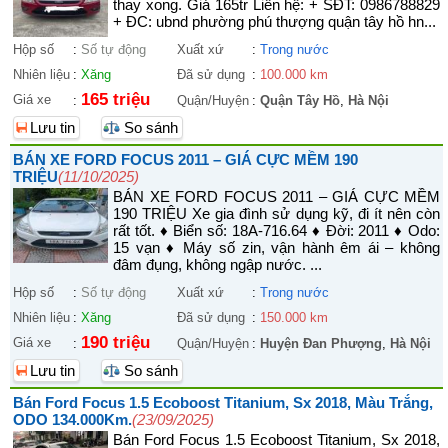
thay xong. Giá 165tr Liên hệ: + SĐT: 0986788829
+ ĐC: ubnd phường phú thượng quận tây hồ hn...
Hộp số
:
Số tự động
Xuất xứ
:
Trong nước
Nhiên liệu
:
Xăng
Đã sử dụng
:
100.000 km
165 triệu
Giá xe
:
Quận/Huyện
:
Quận Tây Hồ
,
Hà Nội
Lưu tin
So sánh
BÁN XE FORD FOCUS 2011 – GIÁ CỰC MỀM 190
TRIỆU
(11/10/2025)
BÁN XE FORD FOCUS 2011 – GIÁ CỰC MỀM
190 TRIỆU Xe gia đình sử dụng kỹ, đi ít nên còn
rất tốt. ♦ Biển số: 18A-716.64 ♦ Đời: 2011 ♦ Odo:
15 vạn ♦ Máy số zin, vận hành êm ái – không
đâm đụng, không ngập nước. ...
Hộp số
:
Số tự động
Xuất xứ
:
Trong nước
Nhiên liệu
:
Xăng
Đã sử dụng
:
150.000 km
190 triệu
Giá xe
:
Quận/Huyện
:
Huyện Đan Phượng
,
Hà Nội
Lưu tin
So sánh
Bán Ford Focus 1.5 Ecoboost Titanium, Sx 2018, Màu Trắng,
ODO 134.000Km.
(23/09/2025)
Bán Ford Focus 1.5 Ecoboost Titanium, Sx 2018,