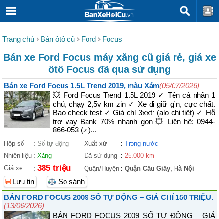
Trang chủ
Bán ôtô cũ
Ford
Focus
Bán xe Ford Focus máy xăng cũ giá rẻ, giá xe
ôtô Focus đã qua sử dụng
Bán xe Ford Focus 1.5L Trend 2019, màu Xám
(05/07/2026)
💥 Ford Focus Trend 1.5L 2019 ✓ Tên cá nhân 1
chủ, chạy 2,5v km zin ✓ Xe đi giữ gìn, cực chất.
Bao check test ✓ Giá chỉ 3xxtr (alo chi tiết) ✓ Hỗ
trợ vay Bank 70% nhanh gọn 💥 Liên hệ: 0944-
866-053 (zl)...
Hộp số
:
Số tự động
Xuất xứ
:
Trong nước
Nhiên liệu
:
Xăng
Đã sử dụng
:
25.000 km
385 triệu
Giá xe
:
Quận/Huyện
:
Quận Cầu Giấy
,
Hà Nội
Lưu tin
So sánh
BÁN FORD FOCUS 2009 SỐ TỰ ĐỘNG – GIÁ CHỈ 150 TRIỆU.
(13/06/2026)
BÁN FORD FOCUS 2009 SỐ TỰ ĐỘNG – GIÁ