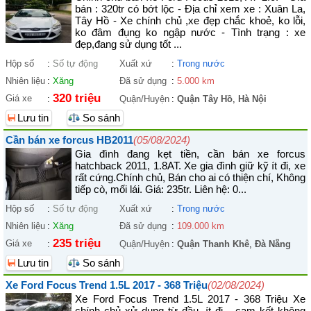
bán : 320tr có bớt lộc - Địa chỉ xem xe : Xuân La,
Tây Hồ - Xe chính chủ ,xe đẹp chắc khoẻ, ko lỗi,
ko đâm đụng ko ngập nước - Tình trạng : xe
đẹp,đang sử dụng tốt ...
Hộp số
:
Số tự động
Xuất xứ
:
Trong nước
Nhiên liệu
:
Xăng
Đã sử dụng
:
5.000 km
320 triệu
Giá xe
:
Quận/Huyện
:
Quận Tây Hồ
,
Hà Nội
Lưu tin
So sánh
Cần bán xe forcus HB2011
(05/08/2024)
Gia đình đang kẹt tiền, cần bán xe forcus
hatchback 2011, 1.8AT. Xe gia đình giữ kỹ ít đi, xe
rất cứng.Chính chủ, Bán cho ai có thiện chí, Không
tiếp cò, mối lái. Giá: 235tr. Liên hệ: 0...
Hộp số
:
Số tự động
Xuất xứ
:
Trong nước
Nhiên liệu
:
Xăng
Đã sử dụng
:
109.000 km
235 triệu
Giá xe
:
Quận/Huyện
:
Quận Thanh Khê
,
Đà Nẵng
Lưu tin
So sánh
Xe Ford Focus Trend 1.5L 2017 - 368 Triệu
(02/08/2024)
Xe Ford Focus Trend 1.5L 2017 - 368 Triệu Xe
chính chủ xử dụng từ đầu, ít đi ...cam kết không