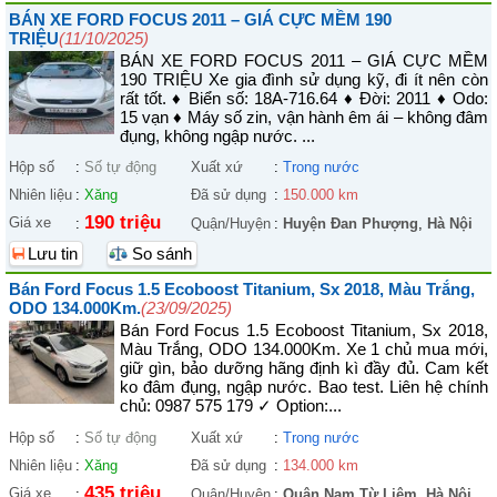
BÁN XE FORD FOCUS 2011 – GIÁ CỰC MỀM 190
TRIỆU
(11/10/2025)
BÁN XE FORD FOCUS 2011 – GIÁ CỰC MỀM
190 TRIỆU Xe gia đình sử dụng kỹ, đi ít nên còn
rất tốt. ♦ Biển số: 18A-716.64 ♦ Đời: 2011 ♦ Odo:
15 vạn ♦ Máy số zin, vận hành êm ái – không đâm
đụng, không ngập nước. ...
Hộp số
:
Số tự động
Xuất xứ
:
Trong nước
Nhiên liệu
:
Xăng
Đã sử dụng
:
150.000 km
190 triệu
Giá xe
:
Quận/Huyện
:
Huyện Đan Phượng
,
Hà Nội
Lưu tin
So sánh
Bán Ford Focus 1.5 Ecoboost Titanium, Sx 2018, Màu Trắng,
ODO 134.000Km.
(23/09/2025)
Bán Ford Focus 1.5 Ecoboost Titanium, Sx 2018,
Màu Trắng, ODO 134.000Km. Xe 1 chủ mua mới,
giữ gìn, bảo dưỡng hãng định kì đầy đủ. Cam kết
ko đâm đụng, ngập nước. Bao test. Liên hệ chính
chủ: 0987 575 179 ✓ Option:...
Hộp số
:
Số tự động
Xuất xứ
:
Trong nước
Nhiên liệu
:
Xăng
Đã sử dụng
:
134.000 km
435 triệu
Giá xe
:
Quận/Huyện
:
Quận Nam Từ Liêm
,
Hà Nội