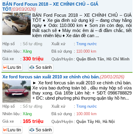
BÁN Ford Focus 2018 – XE CHÍNH CHỦ – GIÁ
TỐT
(03/03/2026)
BÁN Ford Focus 2018 – XE CHÍNH CHỦ – GIÁ
TỐT ♦ Xe gia đình sử dụng kỹ – đang chạy hằng
ngày ♦ Odo: 110.000 km ♦ Sơn zin còn đẹp, nội
thất sạch sẽ ♦ Máy móc êm ái – đi đầm chắc, tiết
kiệm nhiên liệu ♦ Xe dán đề can ...
Hộp số
:
Số tự động
Xuất xứ
:
Trong nước
Nhiên liệu
:
Xăng
Đã sử dụng
:
110.000 km
330 triệu
Giá xe
:
Quận/Huyện
:
Quận Bình Tân
,
Hồ Chí Minh
Lưu tin
So sánh
Xe ford forcus sản xuất 2010 xe chính chủ bán.
(20/01/2026)
► Xe ford forcus sản xuất 2010 xe chính chủ bán.
Xe vừa bao dưỡng toàn bộ , dầu máy hộp số vừa
thay xong. Giá 165tr Liên hệ: + SĐT: 0986788829
+ ĐC: ubnd phường phú thượng quận tây hồ hn...
Hộp số
:
Số tự động
Xuất xứ
:
Trong nước
Nhiên liệu
:
Xăng
Đã sử dụng
:
100.000 km
165 triệu
Giá xe
:
Quận/Huyện
:
Quận Tây Hồ
,
Hà Nội
Lưu tin
So sánh