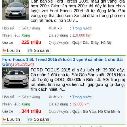
Cần bán xe Ford Forcus 2009, mầu ghi vàng, giá
hơn 200tr Cửa tiền hơn 200tr thì đây là lựa chọn
tuyệt vời Ford Focus 2009 số tự động Mầu Ghi
vàng, nội thất đen kem Xe chỉ đi làm trong phố nên
còn rất mới, đi hơn 10 v...
Hộp số
:
Số tự động
Xuất xứ
:
Trong nước
Nhiên liệu
:
Xăng
Đã sử dụng
:
110.000 km
225 triệu
Giá xe
:
Quận/Huyện
:
Quận Cầu Giấy
,
Hà Nội
Lưu tin
So sánh
Ford Focus 1.6L Trend 2015 đi lướt 3 vạn 9 cá nhân 1 chủ Sài
Gòn
(16/03/2024)
FORD FOCUS 2015 đi siêu lướt chỉ 39.000 cây.
Cá nhân 1 đời chủ tại Sài Gòn Sản xuất: 2015 Hộp
số: Tự động ODO: 39.000km Biển số: SG Trang bị
rất nhiều tính năng và tiện ích: gập gương tự động,
flim cách nhiệt, 4...
Hộp số
:
Số tự động
Xuất xứ
:
Trong nước
Nhiên liệu
:
Xăng
Đã sử dụng
:
39.000 km
344 triệu
Giá xe
:
Quận/Huyện
:
Quận Gò Vấp
,
Hồ Chí Minh
Lưu tin
So sánh