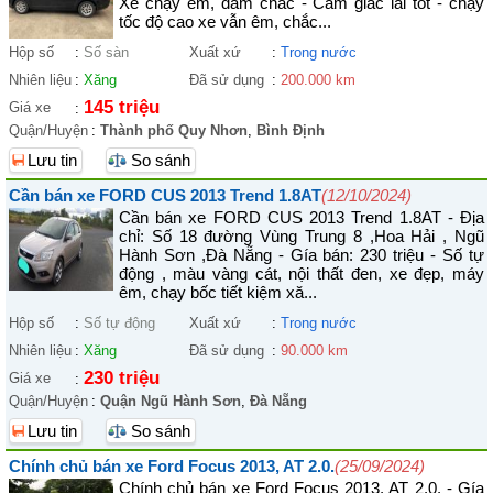
Xe chạy êm, đằm chắc - Cảm giác lái tốt - chạy
tốc độ cao xe vẫn êm, chắc...
Hộp số
:
Số sàn
Xuất xứ
:
Trong nước
Nhiên liệu
:
Xăng
Đã sử dụng
:
200.000 km
145 triệu
Giá xe
:
Quận/Huyện
:
Thành phố Quy Nhơn
,
Bình Định
Lưu tin
So sánh
Cần bán xe FORD CUS 2013 Trend 1.8AT
(12/10/2024)
Cần bán xe FORD CUS 2013 Trend 1.8AT - Địa
chỉ: Số 18 đường Vùng Trung 8 ,Hoa Hải , Ngũ
Hành Sơn ,Đà Nẵng - Gía bán: 230 triệu - Số tự
động , màu vàng cát, nội thất đen, xe đẹp, máy
êm, chạy bốc tiết kiệm xă...
Hộp số
:
Số tự động
Xuất xứ
:
Trong nước
Nhiên liệu
:
Xăng
Đã sử dụng
:
90.000 km
230 triệu
Giá xe
:
Quận/Huyện
:
Quận Ngũ Hành Sơn
,
Đà Nẵng
Lưu tin
So sánh
Chính chủ bán xe Ford Focus 2013, AT 2.0.
(25/09/2024)
Chính chủ bán xe Ford Focus 2013, AT 2.0. - Gía