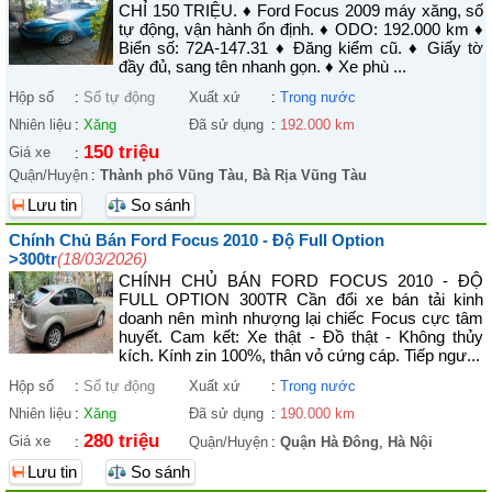
CHỈ 150 TRIỆU. ♦ Ford Focus 2009 máy xăng, số
tự động, vận hành ổn định. ♦ ODO: 192.000 km ♦
Biển số: 72A-147.31 ♦ Đăng kiểm cũ. ♦ Giấy tờ
đầy đủ, sang tên nhanh gọn. ♦ Xe phù ...
Hộp số
:
Số tự động
Xuất xứ
:
Trong nước
Nhiên liệu
:
Xăng
Đã sử dụng
:
192.000 km
150 triệu
Giá xe
:
Quận/Huyện
:
Thành phố Vũng Tàu
,
Bà Rịa Vũng Tàu
Lưu tin
So sánh
Chính Chủ Bán Ford Focus 2010 - Độ Full Option
>300tr
(18/03/2026)
CHÍNH CHỦ BÁN FORD FOCUS 2010 - ĐỘ
FULL OPTION 300TR Cần đổi xe bán tải kinh
doanh nên mình nhượng lại chiếc Focus cực tâm
huyết. Cam kết: Xe thật - Đồ thật - Không thủy
kích. Kính zin 100%, thân vỏ cứng cáp. Tiếp ngư...
Hộp số
:
Số tự động
Xuất xứ
:
Trong nước
Nhiên liệu
:
Xăng
Đã sử dụng
:
190.000 km
280 triệu
Giá xe
:
Quận/Huyện
:
Quận Hà Đông
,
Hà Nội
Lưu tin
So sánh