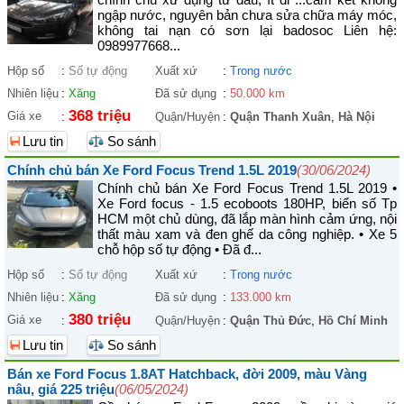
ngập nước, nguyên bản chưa sửa chữa máy móc,
không tai nạn có sơn lại badosoc Liên hệ:
0989977668...
Hộp số
:
Số tự động
Xuất xứ
:
Trong nước
Nhiên liệu
:
Xăng
Đã sử dụng
:
50.000 km
368 triệu
Giá xe
:
Quận/Huyện
:
Quận Thanh Xuân
,
Hà Nội
Lưu tin
So sánh
Chính chủ bán Xe Ford Focus Trend 1.5L 2019
(30/06/2024)
Chính chủ bán Xe Ford Focus Trend 1.5L 2019 •
Xe Ford focus - 1.5 ecoboots 180HP, biển số Tp
HCM một chủ dùng, đã lắp màn hình cảm ứng, nội
thất màu xam và đen ghế da công nghiệp. • Xe 5
chỗ hộp số tự động • Đã đ...
Hộp số
:
Số tự động
Xuất xứ
:
Trong nước
Nhiên liệu
:
Xăng
Đã sử dụng
:
133.000 km
380 triệu
Giá xe
:
Quận/Huyện
:
Quận Thủ Đức
,
Hồ Chí Minh
Lưu tin
So sánh
Bán xe Ford Focus 1.8AT Hatchback, đời 2009, màu Vàng
nâu, giá 225 triệu
(06/05/2024)