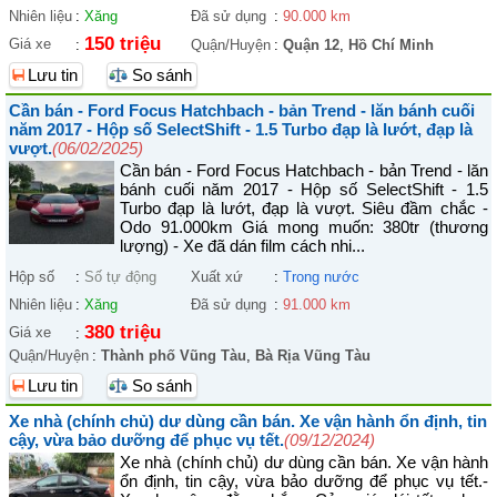
Nhiên liệu
:
Xăng
Đã sử dụng
:
90.000 km
150 triệu
Giá xe
:
Quận/Huyện
:
Quận 12
,
Hồ Chí Minh
Lưu tin
So sánh
Cần bán - Ford Focus Hatchbach - bản Trend - lăn bánh cuối
năm 2017 - Hộp số SelectShift - 1.5 Turbo đạp là lướt, đạp là
vượt.
(06/02/2025)
Cần bán - Ford Focus Hatchbach - bản Trend - lăn
bánh cuối năm 2017 - Hộp số SelectShift - 1.5
Turbo đạp là lướt, đạp là vượt. Siêu đầm chắc -
Odo 91.000km Giá mong muốn: 380tr (thương
lượng) - Xe đã dán film cách nhi...
Hộp số
:
Số tự động
Xuất xứ
:
Trong nước
Nhiên liệu
:
Xăng
Đã sử dụng
:
91.000 km
380 triệu
Giá xe
:
Quận/Huyện
:
Thành phố Vũng Tàu
,
Bà Rịa Vũng Tàu
Lưu tin
So sánh
Xe nhà (chính chủ) dư dùng cần bán. Xe vận hành ổn định, tin
cậy, vừa bảo dưỡng để phục vụ tết.
(09/12/2024)
Xe nhà (chính chủ) dư dùng cần bán. Xe vận hành
ổn định, tin cậy, vừa bảo dưỡng để phục vụ tết.-