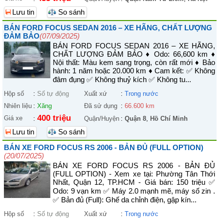
Lưu tin
So sánh
BÁN FORD FOCUS SEDAN 2016 – XE HÃNG, CHẤT LƯỢNG
ĐẢM BẢO
(07/09/2025)
BÁN FORD FOCUS SEDAN 2016 – XE HÃNG,
CHẤT LƯỢNG ĐẢM BẢO ♦ Odo: 66,600 km ♦
Nội thất: Màu kem sang trọng, còn rất mới ♦ Bảo
hành: 1 năm hoặc 20.000 km ♦ Cam kết: ✅ Không
đâm đụng ✅ Không thuỷ kích ✅ Không tu...
Hộp số
:
Số tự động
Xuất xứ
:
Trong nước
Nhiên liệu
:
Xăng
Đã sử dụng
:
66.600 km
400 triệu
Giá xe
:
Quận/Huyện
:
Quận 8
,
Hồ Chí Minh
Lưu tin
So sánh
BÁN XE FORD FOCUS RS 2006 - BẢN ĐỦ (FULL OPTION)
(20/07/2025)
BÁN XE FORD FOCUS RS 2006 - BẢN ĐỦ
(FULL OPTION) - Xem xe tại: Phường Tân Thới
Nhất, Quận 12, TP.HCM - Giá bán: 150 triệu ✅
Odo: 9 vạn km ✅ Máy 2.0 mạnh mẽ, máy số zin .
✅ Bản đủ (Full): Ghế da chỉnh điện, gập kín...
Hộp số
:
Số tự động
Xuất xứ
:
Trong nước