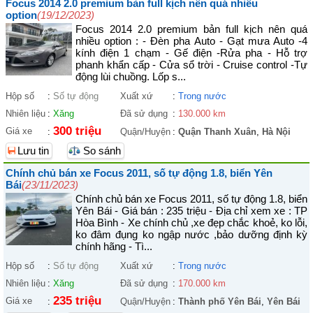
Focus 2014 2.0 premium bản full kịch nên quá nhiều
option
(19/12/2023)
Focus 2014 2.0 premium bản full kịch nên quá
nhiều option : - Đèn pha Auto - Gạt mưa Auto -4
kính điện 1 chạm - Gế điện -Rửa pha - Hỗ trợ
phanh khẩn cấp - Cửa sổ trời - Cruise control -Tự
động lùi chuồng. Lốp s...
Hộp số
:
Số tự động
Xuất xứ
:
Trong nước
Nhiên liệu
:
Xăng
Đã sử dụng
:
130.000 km
300 triệu
Giá xe
:
Quận/Huyện
:
Quận Thanh Xuân
,
Hà Nội
Lưu tin
So sánh
Chính chủ bán xe Focus 2011, số tự động 1.8, biển Yên
Bái
(23/11/2023)
Chính chủ bán xe Focus 2011, số tự động 1.8, biển
Yên Bái - Giá bán : 235 triệu - Địa chỉ xem xe : TP
Hòa Bình - Xe chính chủ ,xe đẹp chắc khoẻ, ko lỗi,
ko đâm đụng ko ngập nước ,bảo dưỡng định kỳ
chính hãng - Tì...
Hộp số
:
Số tự động
Xuất xứ
:
Trong nước
Nhiên liệu
:
Xăng
Đã sử dụng
:
170.000 km
235 triệu
Giá xe
:
Quận/Huyện
:
Thành phố Yên Bái
,
Yên Bái