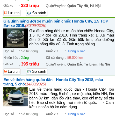
320 triệu
Giá xe
:
Quận/Huyện
:
Quận Tây Hồ
,
Hà Nội
Lưu tin
So sánh
Gia đình nâng đời xe muốn bán chiếc Honda City, 1.5 TOP
đời xe 2019.
(30/09/2025)
Gia đình nâng đời xe muốn bán chiếc Honda City,
1.5 TOP đời xe 2019. Tình trạng xe: 1. Xe màu
đen. 2. Số km đã đi: Gần 59k km, bảo dưỡng
chính hãng đầy đủ. 3. Tình trạng nội ng...
Hộp số
:
Số tự động
Xuất xứ
:
Trong nước
Nhiên liệu
:
Xăng
Đã sử dụng
:
59.000 km
395 triệu
Giá xe
:
Quận/Huyện
:
Quận Bắc Từ Liêm
,
Hà Nội
Lưu tin
So sánh
Em về thêm hàng quốc dân - Honda City Top 2018, màu
trắng, 5 chỗ
(14/08/2025)
Em về thêm hàng quốc dân - Honda City Top
2018, màu trắng, 5 chỗ , xe một chủ, biển HN, lăn
bánh 8v km, dàn lốp vừa thay, keo chỉ máy số zin
hết. Bao check hãng mọi miền tổ quốc ... - Cam
kết zin toàn bộ ko đâm đụng ...
Hộp số
:
Số tự động
Xuất xứ
:
Trong nước