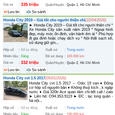
335 triệu
Giá xe
:
Quận/Huyện
:
Quận 1
,
Hồ Chí Minh
Lưu tin
So sánh
Honda City 2019 – Giá tốt cho người thiện chí
(22/04/2026)
► Honda City 2019 – Giá tốt cho người thiện chí *
Xe Honda City sản xuất năm 2019 * Ngoại hình
đẹp, máy móc ổn định, vận hành êm ái * Phù hợp
đi gia đình hoặc chạy dịch vụ * Nội thất sạch sẽ,
sử dụng giữ gìn...
Hộp số
:
Số tự động
Xuất xứ
:
Trong nước
Nhiên liệu
:
Xăng
Đã sử dụng
:
100.000 km
332 triệu
Giá xe
:
Quận/Huyện
:
Quận 2
,
Hồ Chí Minh
Lưu tin
So sánh
Honda City cvt 1.5 2017
(05/01/2026)
Honda City cvt 1.5 2017 ⇔ Odo: 19 vạn ♦ Động
cơ hộp số nguyên bản ♦ Không thuỷ kích , k ngập
nước ♦ Giá 320tr Ace quan tâm chi tiết call / zalo
► Liên hệ: O94.353.9119 ► ĐC : lạc long quân -
hà nội...
Hộp số
:
Số tự động
Xuất xứ
:
Trong nước
Nhiên liệu
:
Xăng
Đã sử dụng
:
190.000 km