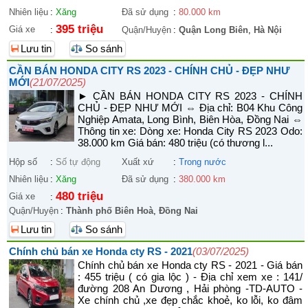
Nhiên liệu
:
Xăng
Đã sử dụng
:
80.000 km
395 triệu
Giá xe
:
Quận/Huyện
:
Quận Long Biên
,
Hà Nội
Lưu tin
So sánh
CẦN BÁN HONDA CITY RS 2023 - CHÍNH CHỦ - ĐẸP NHƯ
MỚI
(21/07/2025)
► CẦN BÁN HONDA CITY RS 2023 - CHÍNH
CHỦ - ĐẸP NHƯ MỚI ⇔ Địa chỉ: B04 Khu Công
Nghiệp Amata, Long Bình, Biên Hòa, Đồng Nai ⇔
Thông tin xe: Dòng xe: Honda City RS 2023 Odo:
38.000 km Giá bán: 480 triệu (có thương l...
Hộp số
:
Số tự động
Xuất xứ
:
Trong nước
Nhiên liệu
:
Xăng
Đã sử dụng
:
380.000 km
480 triệu
Giá xe
:
Quận/Huyện
:
Thành phố Biên Hoà
,
Đồng Nai
Lưu tin
So sánh
Chính chủ bán xe Honda cty RS - 2021
(03/07/2025)
Chính chủ bán xe Honda cty RS - 2021 - Giá bán
: 455 triệu ( có gia lộc ) - Địa chỉ xem xe : 141/
đường 208 An Dương , Hải phòng -TD-AUTO -
Xe chính chủ ,xe đẹp chắc khoẻ, ko lỗi, ko đâm