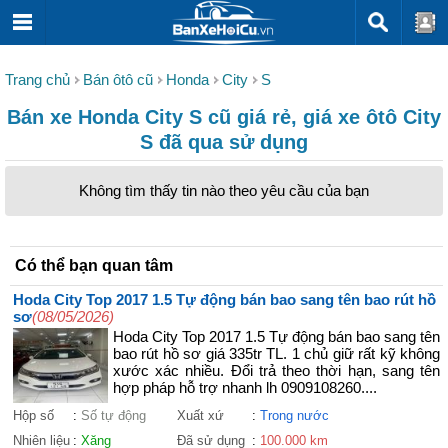
Trang chủ
Bán ôtô cũ
Honda
City
S
Bán xe Honda City S cũ giá rẻ, giá xe ôtô City
S đã qua sử dụng
Không tìm thấy tin nào theo yêu cầu của bạn
Có thể bạn quan tâm
Hoda City Top 2017 1.5 Tự động bán bao sang tên bao rút hồ
sơ
(08/05/2026)
Hoda City Top 2017 1.5 Tự động bán bao sang tên
bao rút hồ sơ giá 335tr TL. 1 chủ giữ rất kỹ không
xước xác nhiều. Đổi trả theo thời hạn, sang tên
hợp pháp hỗ trợ nhanh lh 0909108260....
Hộp số
:
Số tự động
Xuất xứ
:
Trong nước
Nhiên liệu
:
Xăng
Đã sử dụng
:
100.000 km