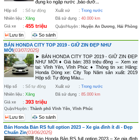
đụng ko ngập nước ,bảo dưỡ...
Hộp số
:
Số tự động
Xuất xứ
:
Trong nước
Nhiên liệu
:
Xăng
Đã sử dụng
:
40.000 km
455 triệu
Giá xe
:
Quận/Huyện
:
Huyện An Dương
,
Hải Phòng
Lưu tin
So sánh
BÁN HONDA CITY TOP 2019 - GIỮ ZIN ĐẸP NHƯ
MỚI
(03/07/2025)
► BÁN HONDA CITY TOP 2019 - GIỮ ZIN ĐẸP
NHƯ MỚI ♦ Giá bán: 393 triệu đồng ⇔ Xem xe
tại: Vĩnh Yên, Vĩnh Phúc ♦ Thông tin xe: Hãng:
Honda Dòng xe: City Top Năm sản xuất: 2019
Hộp số: Tự động Màu...
Hộp số
:
Số tự động
Xuất xứ
:
Trong nước
Nhiên liệu
:
Xăng
Đã sử dụng
:
85.000 km
393 triệu
Giá xe
:
Quận/Huyện
:
Thành phố Vĩnh Yên
,
Vĩnh Phúc
Lưu tin
So sánh
Bán Honda Bản RS full option 2023 – Xe gia đình ít đi - Đẹp
Chuẩn Zin
(03/06/2025)
Bán Honda Bản RS full option 2023 – Xe gia đình