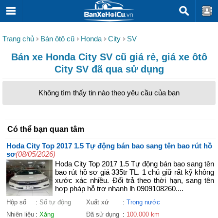
Trang chủ
Bán ôtô cũ
Honda
City
SV
Bán xe Honda City SV cũ giá rẻ, giá xe ôtô
City SV đã qua sử dụng
Không tìm thấy tin nào theo yêu cầu của bạn
Có thể bạn quan tâm
Hoda City Top 2017 1.5 Tự động bán bao sang tên bao rút hồ
sơ
(08/05/2026)
Hoda City Top 2017 1.5 Tự động bán bao sang tên
bao rút hồ sơ giá 335tr TL. 1 chủ giữ rất kỹ không
xước xác nhiều. Đổi trả theo thời hạn, sang tên
hợp pháp hỗ trợ nhanh lh 0909108260....
Hộp số
:
Số tự động
Xuất xứ
:
Trong nước
Nhiên liệu
:
Xăng
Đã sử dụng
:
100.000 km