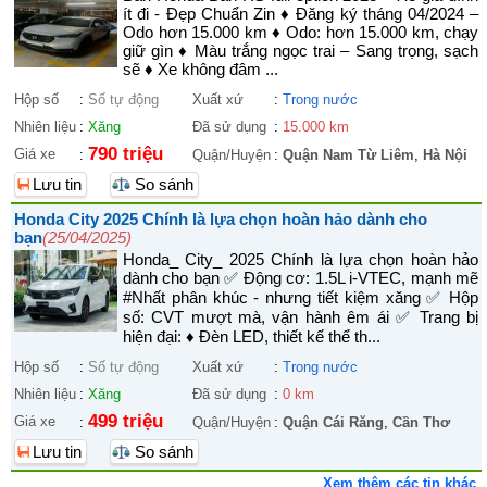
ít đi - Đẹp Chuẩn Zin ♦ Đăng ký tháng 04/2024 –
Odo hơn 15.000 km ♦ Odo: hơn 15.000 km, chạy
giữ gìn ♦ Màu trắng ngọc trai – Sang trọng, sạch
sẽ ♦ Xe không đâm ...
Hộp số
:
Số tự động
Xuất xứ
:
Trong nước
Nhiên liệu
:
Xăng
Đã sử dụng
:
15.000 km
790 triệu
Giá xe
:
Quận/Huyện
:
Quận Nam Từ Liêm
,
Hà Nội
Lưu tin
So sánh
Honda City 2025 Chính là lựa chọn hoàn hảo dành cho
bạn
(25/04/2025)
Honda_ City_ 2025 Chính là lựa chọn hoàn hảo
dành cho bạn ✅ Động cơ: 1.5L i-VTEC, mạnh mẽ
#Nhất phân khúc - nhưng tiết kiệm xăng ✅ Hộp
số: CVT mượt mà, vận hành êm ái ✅ Trang bị
hiện đại: ♦ Đèn LED, thiết kế thể th...
Hộp số
:
Số tự động
Xuất xứ
:
Trong nước
Nhiên liệu
:
Xăng
Đã sử dụng
:
0 km
499 triệu
Giá xe
:
Quận/Huyện
:
Quận Cái Răng
,
Cần Thơ
Lưu tin
So sánh
Xem thêm các tin khác