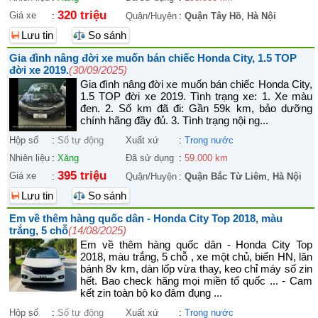
320 triệu
Giá xe
:
Quận/Huyện
:
Quận Tây Hồ
,
Hà Nội
Lưu tin
So sánh
Gia đình nâng đời xe muốn bán chiếc Honda City, 1.5 TOP
đời xe 2019.
(30/09/2025)
Gia đình nâng đời xe muốn bán chiếc Honda City,
1.5 TOP đời xe 2019. Tình trạng xe: 1. Xe màu
đen. 2. Số km đã đi: Gần 59k km, bảo dưỡng
chính hãng đầy đủ. 3. Tình trạng nội ng...
Hộp số
:
Số tự động
Xuất xứ
:
Trong nước
Nhiên liệu
:
Xăng
Đã sử dụng
:
59.000 km
395 triệu
Giá xe
:
Quận/Huyện
:
Quận Bắc Từ Liêm
,
Hà Nội
Lưu tin
So sánh
Em về thêm hàng quốc dân - Honda City Top 2018, màu
trắng, 5 chỗ
(14/08/2025)
Em về thêm hàng quốc dân - Honda City Top
2018, màu trắng, 5 chỗ , xe một chủ, biển HN, lăn
bánh 8v km, dàn lốp vừa thay, keo chỉ máy số zin
hết. Bao check hãng mọi miền tổ quốc ... - Cam
kết zin toàn bộ ko đâm đụng ...
Hộp số
:
Số tự động
Xuất xứ
:
Trong nước