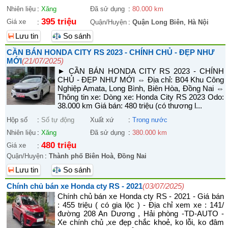
Nhiên liệu
:
Xăng
Đã sử dụng
:
80.000 km
395 triệu
Giá xe
:
Quận/Huyện
:
Quận Long Biên
,
Hà Nội
Lưu tin
So sánh
CẦN BÁN HONDA CITY RS 2023 - CHÍNH CHỦ - ĐẸP NHƯ
MỚI
(21/07/2025)
► CẦN BÁN HONDA CITY RS 2023 - CHÍNH
CHỦ - ĐẸP NHƯ MỚI ⇔ Địa chỉ: B04 Khu Công
Nghiệp Amata, Long Bình, Biên Hòa, Đồng Nai ⇔
Thông tin xe: Dòng xe: Honda City RS 2023 Odo:
38.000 km Giá bán: 480 triệu (có thương l...
Hộp số
:
Số tự động
Xuất xứ
:
Trong nước
Nhiên liệu
:
Xăng
Đã sử dụng
:
380.000 km
480 triệu
Giá xe
:
Quận/Huyện
:
Thành phố Biên Hoà
,
Đồng Nai
Lưu tin
So sánh
Chính chủ bán xe Honda cty RS - 2021
(03/07/2025)
Chính chủ bán xe Honda cty RS - 2021 - Giá bán
: 455 triệu ( có gia lộc ) - Địa chỉ xem xe : 141/
đường 208 An Dương , Hải phòng -TD-AUTO -
Xe chính chủ ,xe đẹp chắc khoẻ, ko lỗi, ko đâm