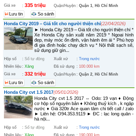
335 triệu
Giá xe
:
Quận/Huyện
:
Quận 1
,
Hồ Chí Minh
Lưu tin
So sánh
Honda City 2019 – Giá tốt cho người thiện chí
(22/04/2026)
► Honda City 2019 – Giá tốt cho người thiện chí *
Xe Honda City sản xuất năm 2019 * Ngoại hình
đẹp, máy móc ổn định, vận hành êm ái * Phù hợp
đi gia đình hoặc chạy dịch vụ * Nội thất sạch sẽ,
sử dụng giữ gìn...
Hộp số
:
Số tự động
Xuất xứ
:
Trong nước
Nhiên liệu
:
Xăng
Đã sử dụng
:
100.000 km
332 triệu
Giá xe
:
Quận/Huyện
:
Quận 2
,
Hồ Chí Minh
Lưu tin
So sánh
Honda City cvt 1.5 2017
(05/01/2026)
Honda City cvt 1.5 2017 ⇔ Odo: 19 vạn ♦ Động
cơ hộp số nguyên bản ♦ Không thuỷ kích , k ngập
nước ♦ Giá 320tr Ace quan tâm chi tiết call / zalo
► Liên hệ: O94.353.9119 ► ĐC : lạc long quân -
hà nội...
Hộp số
:
Số tự động
Xuất xứ
:
Trong nước
Nhiên liệu
:
Xăng
Đã sử dụng
:
190.000 km