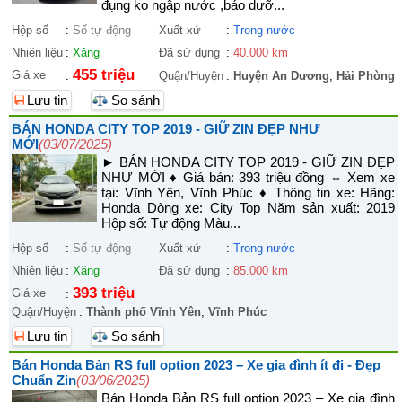
đụng ko ngập nước ,bảo dưỡ...
Hộp số
:
Số tự động
Xuất xứ
:
Trong nước
Nhiên liệu
:
Xăng
Đã sử dụng
:
40.000 km
455 triệu
Giá xe
:
Quận/Huyện
:
Huyện An Dương
,
Hải Phòng
Lưu tin
So sánh
BÁN HONDA CITY TOP 2019 - GIỮ ZIN ĐẸP NHƯ
MỚI
(03/07/2025)
► BÁN HONDA CITY TOP 2019 - GIỮ ZIN ĐẸP
NHƯ MỚI ♦ Giá bán: 393 triệu đồng ⇔ Xem xe
tại: Vĩnh Yên, Vĩnh Phúc ♦ Thông tin xe: Hãng:
Honda Dòng xe: City Top Năm sản xuất: 2019
Hộp số: Tự động Màu...
Hộp số
:
Số tự động
Xuất xứ
:
Trong nước
Nhiên liệu
:
Xăng
Đã sử dụng
:
85.000 km
393 triệu
Giá xe
:
Quận/Huyện
:
Thành phố Vĩnh Yên
,
Vĩnh Phúc
Lưu tin
So sánh
Bán Honda Bản RS full option 2023 – Xe gia đình ít đi - Đẹp
Chuẩn Zin
(03/06/2025)
Bán Honda Bản RS full option 2023 – Xe gia đình