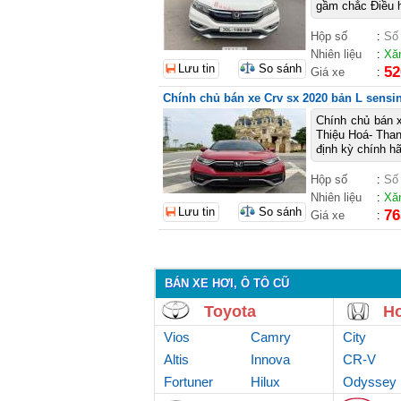
gầm chắc Điều h
Hộp số
:
Số
Nhiên liệu
:
Xă
Lưu tin
So sánh
52
Giá xe
:
Chính chủ bán xe Crv sx 2020 bản L sensi
Chính chủ bán x
Thiệu Hoá- Than
định kỳ chính hã
Hộp số
:
Số
Nhiên liệu
:
Xă
Lưu tin
So sánh
76
Giá xe
:
BÁN XE HƠI, Ô TÔ CŨ
Toyota
H
Vios
Camry
City
Altis
Innova
CR-V
Fortuner
Hilux
Odyssey