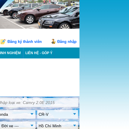
Đăng ký thành viên
Đăng nhập
INH NGHIỆM
LIÊN HỆ - GÓP Ý
onda
CR-V
- Đời xe ---
Hồ Chí Minh