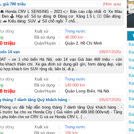
 giá 780 triệu
(Hôm qua)
--
 Honda CRV L SENSING – 2021 👉 Bản cao cấp nhất 🎨 Xe Màu
t Đen 🕹️ Hộp số: Số tự động ⚙️ Động cơ: Xăng 1.5 L 🚴‍♀️ Dẫn động:
 🚗 Kiểu dáng: SUV 💺 Số chỗ ngồi: 7 chỗ...
 tự động
Xuất xứ
:
Trong nước
ng
Đã sử dụng
:
46.000 km
0 triệu
Quận/Huyện
:
Quận 2
, Hồ Chí Minh
Bá
 odo 14 vạn
(08/07/2026)
Bá
AT – xe 1 chủ biển Hà Nội, odo 14 vạn Giá bán 468 triệu – còn
Bá
o khách thiện chí. Xe gia đình sử dụng giữ gìn, form dáng đẹp, vận
Bá
ù hợp khách tìm SUV rộng rãi, bền bỉ, đi p...
Bá
 tự động
Xuất xứ
:
Trong nước
Bá
ng
Đã sử dụng
:
140.000 km
8 triệu
Quận/Huyện
:
Quận Long Biên
, Hà Nội
Bá
Bá
g tháng 7 dành tặng Quý khách hàng :
(05/07/2026)
Bá
Phòng ưu đãi hấp dẫn trong tháng 7 dành tặng Quý khách hàng : -
 trước bạ cho xe Honda City ( Giá niêm yết 499.000.000vnđ) - Tặng
Bá
à phụ kiện cho xe CRV G và xe Honda CRV L. ( ...
Bá
 tự động
Xuất xứ
:
Trong nước
Mi
Bá
ng
Đã sử dụng
:
100 km