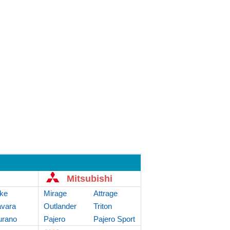
Mitsubishi
ke
Mirage
Attrage
vara
Outlander
Triton
rano
Sport
Pajero
Pajero Sport