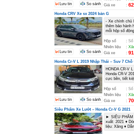
Lưu tin
So sánh
62
Giá xe
:
Honda CRV Xe sx 2024 bản G
- Xe chính chủ
thêm bảo hành h
mỗi hộp số động
Hộp số
:
Số
Nhiên liệu
:
Xă
Lưu tin
So sánh
91
Giá xe
:
Honda Cr-V L 2019 Nhập Thái – Suv 7 Chỗ
HONDA CR-V L
Honda CR-V 201
cực bền, tiết ki
Hộp số
:
Số
Nhiên liệu
:
Xă
Lưu tin
So sánh
70
Giá xe
:
Siêu Phẩm Xe Lướt – Honda Cr-V G 2021
► SIÊU PHẨM X
xuất: 2021 ♦ Dò
liệu: Xăng ♦ Dẫ