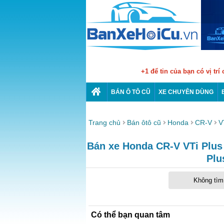
+1 để tin của bạn có vị trí
BÁN Ô TÔ CŨ
XE CHUYÊN DÙNG
Trang chủ
Bán ôtô cũ
Honda
CR-V
V
Bán xe Honda CR-V VTi Plus c
Plu
Không tìm 
Có thể bạn quan tâm