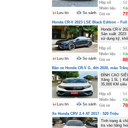
Hộp số
:
Số
Nhiên liệu
:
Xă
Lưu tin
So sánh
77
Giá xe
:
Honda CR-V 2023 LSE Black Edition – Full 
Honda CR-V 2023
Sản xuất: 2023 
sử dụng kỹ, khô
Hộp số
:
Số
Nhiên liệu
:
Xă
Lưu tin
So sánh
88
Giá xe
:
Bán xe Honda CR-V G, đời 2020, màu Trắng,
ĐỈNH CAO SIÊU
Xăng 1.5L | Ki
35,000 KM siêu 
Hộp số
:
Số
Nhiên liệu
:
Xă
Lưu tin
So sánh
78
Giá xe
:
Xe Honda CRV 2.4 AT 2017 - 520 Triệu
Tình trạng & ch
tra vào hãng h