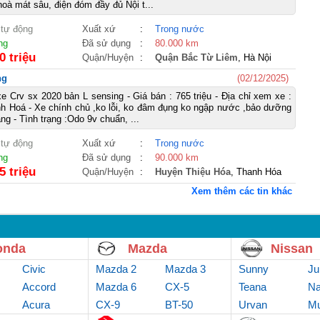
oà mát sâu, điện đóm đầy đủ Nội t...
 tự động
Xuất xứ
:
Trong nước
ng
Đã sử dụng
:
80.000 km
0 triệu
Quận/Huyện
:
Quận Bắc Từ Liêm
, Hà Nội
ng
(02/12/2025)
e Crv sx 2020 bản L sensing - Giá bán : 765 triệu - Địa chỉ xem xe :
h Hoá - Xe chính chủ ,ko lỗi, ko đâm đụng ko ngập nước ,bảo dưỡng
ng - Tình trạng :Odo 9v chuẩn, ...
 tự động
Xuất xứ
:
Trong nước
ng
Đã sử dụng
:
90.000 km
5 triệu
Quận/Huyện
:
Huyện Thiệu Hóa
, Thanh Hóa
Xem thêm các tin khác
onda
Mazda
Nissan
Civic
Mazda 2
Mazda 3
Sunny
Ju
Accord
Mazda 6
CX-5
Teana
Na
Acura
CX-9
BT-50
Urvan
Mu