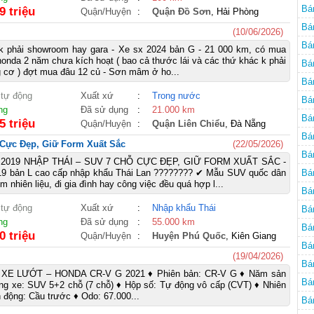
Bá
9 triệu
Quận/Huyện
:
Quận Đồ Sơn
, Hải Phòng
Bá
(10/06/2026)
Ch
Bá
 k phải showroom hay gara - Xe sx 2024 bản G - 21 000 km, có mua
onda 2 năm chưa kích hoạt ( bao cả thước lái và các thứ khác k phải
Bá
 cơ ) đợt mua đâu 12 củ - Sơn mâm ở ho...
Bá
 tự động
Xuất xứ
:
Trong nước
Bá
ng
Đã sử dụng
:
21.000 km
Mi
Bá
5 triệu
Quận/Huyện
:
Quận Liên Chiểu
, Đà Nẵng
Bá
 Cực Đẹp, Giữ Form Xuất Sắc
(22/05/2026)
Bá
 2019 NHẬP THÁI – SUV 7 CHỖ CỰC ĐẸP, GIỮ FORM XUẤT SẮC -
9 bản L cao cấp nhập khẩu Thái Lan ???????? ✔ Mẫu SUV quốc dân
Bá
ệm nhiên liệu, đi gia đình hay công việc đều quá hợp l...
Bá
 tự động
Xuất xứ
:
Nhập khẩu Thái
Mi
Bá
ng
Đã sử dụng
:
55.000 km
Mi
Bá
0 triệu
Quận/Huyện
:
Huyện Phú Quốc
, Kiên Giang
Ch
Bá
(19/04/2026)
Bá
E LƯỚT – HONDA CR-V G 2021 ♦ Phiên bản: CR-V G ♦ Năm sản
Bá
ng xe: SUV 5+2 chỗ (7 chỗ) ♦ Hộp số: Tự động vô cấp (CVT) ♦ Nhiên
n động: Cầu trước ♦ Odo: 67.000...
Bá