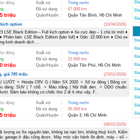
Bá
 tự động
Xuất xứ
:
Trong nước
ng
Đã sử dụng
:
67.000 km
Bá
5 triệu
Quận/Huyện
:
Quận Tân Bình
, Hồ Chí Minh
Bá
kịch option
(10/04/2026)
Mi
 LSE Black Edition – Full kịch option ♦ Xe cực đẹp – 1 chủ từ mới ♦
♦ Phiên bản: LSE Black Edition (bản full) ♦ Odo: 22.000 km ♦ Chủ xe
Bá
ng kinh doanh dịch ...
Bá
 tự động
Xuất xứ
:
Trong nước
Bá
ng
Đã sử dụng
:
22.000 km
0 triệu
Bá
Quận/Huyện
:
Quận Tân Phú
, Hồ Chí Minh
Bá
 giá 785 triệu
(23/01/2026)
Bá
 LƯỚT ✧ Honda CRV G | Năm SX 2020 ✧ Số tự động | Động cơ:
ểu dáng: SUV | 7 chỗ. ✧ Màu trắng | Nội thất đen. ✧ ODO chuẩn:
Bá
lướt. Đảm bảo không có chiếc thứ 2 đi ít như vậy, F...
Bá
 tự động
Xuất xứ
:
Trong nước
Bá
ng
Đã sử dụng
:
35.000 km
Bá
5 triệu
Quận/Huyện
:
Quận 2
, Hồ Chí Minh
(08/01/2026)
ất lượng xe Xe nguyên bản, không tai nạn lớn, không thuỷ kích. Kiểm
oặc garage ở đâu cũng được. Máy móc vận hành ổn định, máy – số –