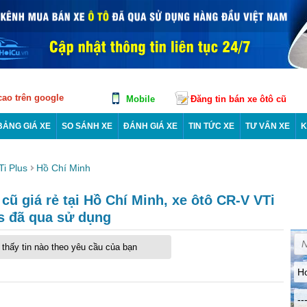
 cao trên google
Mobile
Đăng tin bán xe ôtô cũ
BẢNG GIÁ XE
SO SÁNH XE
ĐÁNH GIÁ XE
TIN TỨC XE
TƯ VẤN XE
K
Ti Plus
Hồ Chí Minh
ũ giá rẻ tại Hồ Chí Minh, xe ôtô CR-V VTi
s đã qua sử dụng
thấy tin nào theo yêu cầu của bạn
H
--