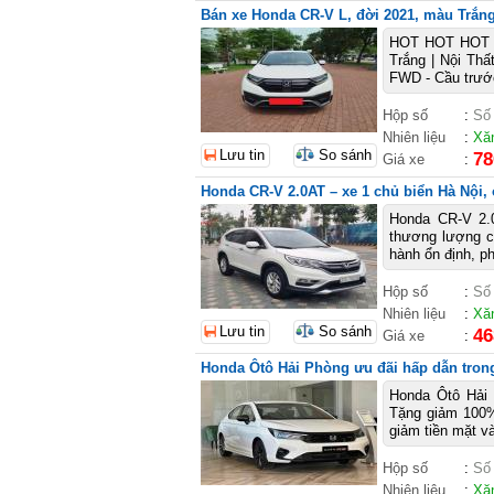
Bán xe Honda CR-V L, đời 2021, màu Trắng,
HOT HOT HOT 
Trắng | Nội Thấ
FWD - Cầu trước
Hộp số
:
Số
Nhiên liệu
:
Xă
Lưu tin
So sánh
78
Giá xe
:
Honda CR-V 2.0AT – xe 1 chủ biển Hà Nội,
Honda CR-V 2.0
thương lượng ch
hành ổn định, ph
Hộp số
:
Số
Nhiên liệu
:
Xă
Lưu tin
So sánh
46
Giá xe
:
Honda Ôtô Hải Phòng ưu đãi hấp dẫn tron
Honda Ôtô Hải 
Tặng giảm 100%
giảm tiền mặt v
Hộp số
:
Số
Nhiên liệu
:
Xă