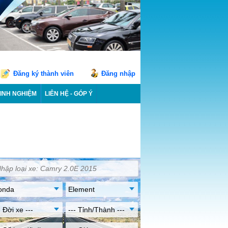
Đăng ký thành viên
Đăng nhập
INH NGHIỆM
LIÊN HỆ - GÓP Ý
onda
Element
- Đời xe ---
--- Tỉnh/Thành ---