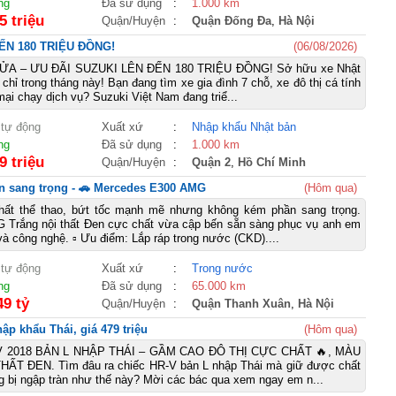
ng
Đã sử dụng
:
1.000 km
5 triệu
Quận/Huyện
:
Quận Đống Đa
,
Hà Nội
ẾN 180 TRIỆU ĐỒNG!
(06/08/2026)
A – ƯU ĐÃI SUZUKI LÊN ĐẾN 180 TRIỆU ĐỒNG! Sở hữu xe Nhật
m chỉ trong tháng này! Bạn đang tìm xe gia đình 7 chỗ, xe đô thị cá tính
ại chạy dịch vụ? Suzuki Việt Nam đang triể...
 tự động
Xuất xứ
:
Nhập khẩu Nhật bản
ng
Đã sử dụng
:
1.000 km
9 triệu
Quận/Huyện
:
Quận 2
,
Hồ Chí Minh
n sang trọng - 🚗 Mercedes E300 AMG
(Hôm qua)
ất thể thao, bứt tốc mạnh mẽ nhưng không kém phần sang trọng.
 Trắng nội thất Đen cực chất vừa cập bến sẵn sàng phục vụ anh em
à công nghệ. ▫ Ưu điểm: Lắp ráp trong nước (CKD)....
 tự động
Xuất xứ
:
Trong nước
ng
Đã sử dụng
:
65.000 km
49 tỷ
Quận/Huyện
:
Quận Thanh Xuân
,
Hà Nội
p khẩu Thái, giá 479 triệu
(Hôm qua)
V 2018 BẢN L NHẬP THÁI – GẦM CAO ĐÔ THỊ CỰC CHẤT 🔥, MÀU
ẤT ĐEN. Tìm đâu ra chiếc HR-V bản L nhập Thái mà giữ được chất
ng bị ngập tràn như thế này? Mời các bác qua xem ngay em n...