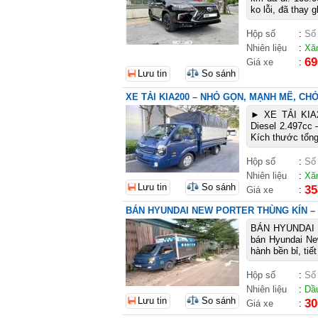
ko lỗi, đã thay 
Hộp số
:
Số
Nhiên liệu
:
Xă
69
Giá xe
:
Lưu tin
So sánh
XE TẢI KIA200 – NHỎ GỌN, MẠNH MẼ, CH
► XE TẢI KI
Diesel 2.497cc –
Kích thước tổng
Hộp số
:
Số
Nhiên liệu
:
Xă
Lưu tin
So sánh
35
Giá xe
:
BÁN HYUNDAI NEW PORTER THÙNG KÍN – ĐỜ
BÁN HYUNDAI N
bán Hyundai Ne
hành bền bỉ, tiế
Hộp số
:
Số
Nhiên liệu
:
Dầ
Lưu tin
So sánh
30
Giá xe
: