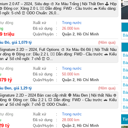
--
ium 2.0 AT – 2024, Siêu đẹp 🎨 Xe Màu Trắng | Nội Thất Đen 🕹️ Hộp
⚙️ Động cơ: Xăng 2.0 L 🚴‍♀️ Dẫn động: FWD - Cầu trước 🚗 Kiểu dáng:
 ngồi: 5 chỗ ⏰ ODO Chuẩn: 26,0...
 tự động
Xuất xứ
:
Trong nước
ng
Đã sử dụng
:
26.000 km
9 triệu
Quận/Huyện
:
Quận 2
,
Hồ Chí Minh
Bá
u Đỏ, giá 1,079 tỷ
(Hôm qua)
 Signature 2.2D – 2024, Full Options 🎨 Xe Màu Đỏ Đô | Nội Thất Nâu
tự động ⚙️ Động cơ: Dầu 2.2 L 🚴‍♀️ Dẫn động: FWD - Cầu trước 🚗 Kiểu
Bá
an 💺 Số chỗ ngồi: 7 chỗ ⏰ O...
Bá
 tự động
Xuất xứ
:
Trong nước
Bá
u
Đã sử dụng
:
50.000 km
Bá
079 tỷ
Quận/Huyện
:
Quận 2
,
Hồ Chí Minh
Bá
u Đen, giá 1,29 tỷ
(Hôm qua)
Bá
 Signature 2.2D – 2024 Bản cao cấp nhất 🛑 Màu Đen | Nội thất Nâu ⚙️
động ⚙️ Động cơ: Dầu 2.2 L 💥 Dẫn động: FWD - Cầu trước 🚗 Kiểu
Bá
an 💺 Số chỗ ngồi: 7 chỗ ⏰ ODO Chuẩn...
Bá
 tự động
Xuất xứ
:
Trong nước
Ti
u
Đã sử dụng
:
28.000 km
29 tỷ
Quận/Huyện
:
Quận 2
,
Hồ Chí Minh