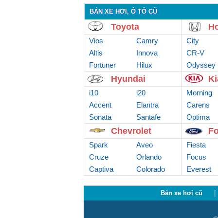
BÁN XE HƠI, Ô TÔ CŨ
Toyota
H
Vios
Camry
City
Altis
Innova
CR-V
Fortuner
Hilux
Odyssey
Hyundai
Ki
i10
i20
Morning
Accent
Elantra
Carens
Sonata
Santafe
Optima
Chevrolet
Fo
Spark
Aveo
Fiesta
Cruze
Orlando
Focus
Captiva
Colorado
Everest
Bán xe hơi cũ
|