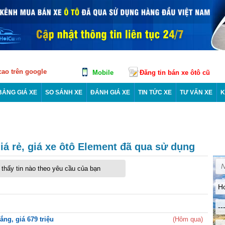
 cao trên google
Mobile
Đăng tin bán xe ôtô cũ
BẢNG GIÁ XE
SO SÁNH XE
ĐÁNH GIÁ XE
TIN TỨC XE
TƯ VẤN XE
K
á rẻ, giá xe ôtô Element đã qua sử dụng
thấy tin nào theo yêu cầu của bạn
H
--
ng, giá 679 triệu
(Hôm qua)