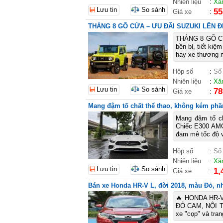
Nhiên liệu
:
Xă
Lưu tin
So sánh
55
Giá xe
:
THÁNG 8 GÕ CỬA – ƯU ĐÃI SUZUKI LÊN Đ
THÁNG 8 GÕ CỬ
bền bỉ, tiết kiệ
hay xe thương m
Hộp số
:
Số
Nhiên liệu
:
Xă
Lưu tin
So sánh
78
Giá xe
:
Mang đậm tố chất thể thao, không kém phầ
Mang đậm tố ch
Chiếc E300 AMG
đam mê tốc độ v
Hộp số
:
Số
Nhiên liệu
:
Xă
Lưu tin
So sánh
1,
Giá xe
:
Bán xe Honda HR-V L, đời 2018, màu Đỏ, nhậ
🔥 HONDA HR-
ĐỎ CAM, NỘI TH
xe "cọp" và tra