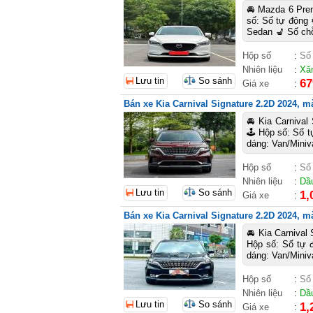
🚘 Mazda 6 Prem
số: Số tự động 
Sedan 💺 Số chỗ
Hộp số
:
Số
Nhiên liệu
:
Xă
Lưu tin
So sánh
67
Giá xe
:
Bán xe Kia Carnival Signature 2.2D 2024, mà
🚘 Kia Carnival
🕹️ Hộp số: Số 
dáng: Van/Miniv
Hộp số
:
Số
Nhiên liệu
:
Dầ
Lưu tin
So sánh
1,
Giá xe
:
Bán xe Kia Carnival Signature 2.2D 2024, mà
🚘 Kia Carnival
Hộp số: Số tự 
dáng: Van/Miniv
Hộp số
:
Số
Nhiên liệu
:
Dầ
Lưu tin
So sánh
1,
Giá xe
: