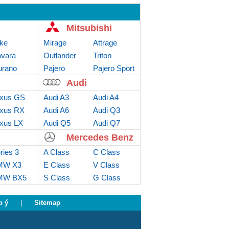
Mitsubishi
ke
Mirage
Attrage
vara
Outlander
Triton
rano
Sport
Pajero
Pajero Sport
Audi
xus GS
Audi A3
Audi A4
xus RX
Audi A6
Audi Q3
xus LX
Audi Q5
Audi Q7
Mercedes Benz
ries 3
A Class
C Class
MW X3
E Class
V Class
MW BX5
S Class
G Class
p ý
|
Sitemap