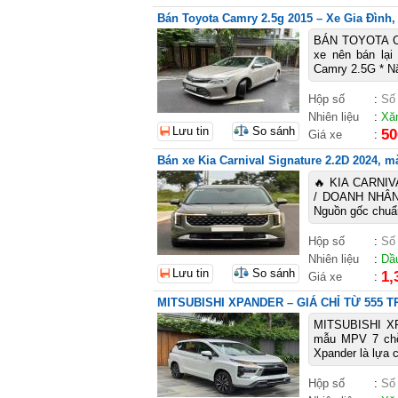
Bán Toyota Camry 2.5g 2015 – Xe Gia Đình
BÁN TOYOTA CA
xe nên bán lại
Camry 2.5G * Nă
Hộp số
:
Số
Nhiên liệu
:
Xă
Lưu tin
So sánh
50
Giá xe
:
Bán xe Kia Carnival Signature 2.2D 2024, mà
🔥 KIA CARNIV
/ DOANH NHÂN 
Nguồn gốc chuẩn
Hộp số
:
Số
Nhiên liệu
:
Dầ
Lưu tin
So sánh
1,
Giá xe
:
MITSUBISHI XPANDER – GIÁ CHỈ TỪ 555 
MITSUBISHI X
mẫu MPV 7 chỗ r
Xpander là lựa c
Hộp số
:
Số