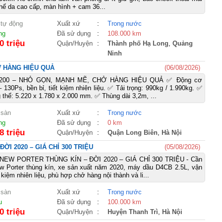
ghế da cao cấp, màn hình + cam 36...
 tự động
Xuất xứ
:
Trong nước
ng
Đã sử dụng
:
108.000 km
0 triệu
Quận/Huyện
:
Thành phố Hạ Long
,
Quảng
Ninh
Ở HÀNG HIỆU QUẢ
(06/08/2026)
A200 – NHỎ GỌN, MẠNH MẼ, CHỞ HÀNG HIỆU QUẢ ✅ Động cơ
 130Ps, bền bỉ, tiết kiệm nhiên liệu. ✅ Tải trọng: 990kg / 1.990kg. ✅
 thể: 5.220 x 1.780 x 2.000 mm. ✅ Thùng dài 3,2m, ...
 sàn
Xuất xứ
:
Trong nước
ng
Đã sử dụng
:
0 km
8 triệu
Quận/Huyện
:
Quận Long Biên
,
Hà Nội
I 2020 – GIÁ CHỈ 300 TRIỆU
(05/08/2026)
EW PORTER THÙNG KÍN – ĐỜI 2020 – GIÁ CHỈ 300 TRIỆU - Cần
w Porter thùng kín, xe sản xuất năm 2020, máy dầu D4CB 2.5L, vận
t kiệm nhiên liệu, phù hợp chở hàng nội thành và li...
 sàn
Xuất xứ
:
Trong nước
u
Đã sử dụng
:
100.000 km
0 triệu
Quận/Huyện
:
Huyện Thanh Trì
,
Hà Nội