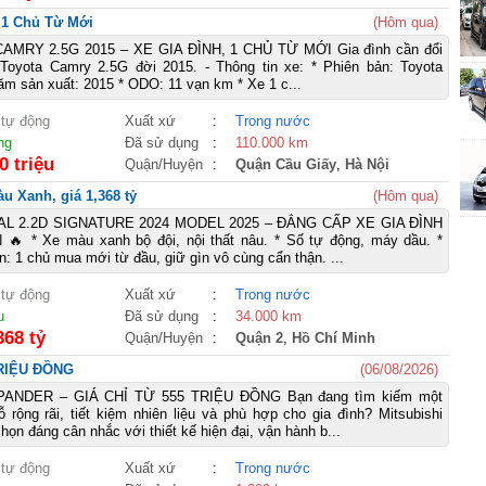
, 1 Chủ Từ Mới
(Hôm qua)
MRY 2.5G 2015 – XE GIA ĐÌNH, 1 CHỦ TỪ MỚI Gia đình cần đổi
 Toyota Camry 2.5G đời 2015. - Thông tin xe: * Phiên bản: Toyota
m sản xuất: 2015 * ODO: 11 vạn km * Xe 1 c...
 tự động
Xuất xứ
:
Trong nước
ng
Đã sử dụng
:
110.000 km
0 triệu
Quận/Huyện
:
Quận Cầu Giấy
,
Hà Nội
u Xanh, giá 1,368 tỷ
(Hôm qua)
AL 2.2D SIGNATURE 2024 MODEL 2025 – ĐẲNG CẤP XE GIA ĐÌNH
 * Xe màu xanh bộ đội, nội thất nâu. * Số tự động, máy dầu. *
: 1 chủ mua mới từ đầu, giữ gìn vô cùng cẩn thận. ...
 tự động
Xuất xứ
:
Trong nước
u
Đã sử dụng
:
34.000 km
368 tỷ
Quận/Huyện
:
Quận 2
,
Hồ Chí Minh
TRIỆU ĐỒNG
(06/08/2026)
PANDER – GIÁ CHỈ TỪ 555 TRIỆU ĐỒNG Bạn đang tìm kiếm một
ộng rãi, tiết kiệm nhiên liệu và phù hợp cho gia đình? Mitsubishi
họn đáng cân nhắc với thiết kế hiện đại, vận hành b...
 tự động
Xuất xứ
:
Trong nước