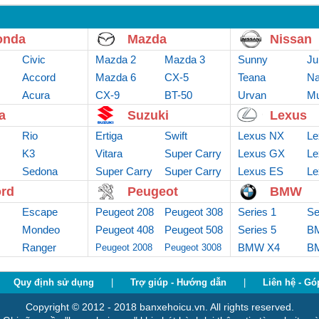
onda
Mazda
Nissan
Civic
Mazda 2
Mazda 3
Sunny
Ju
Accord
Mazda 6
CX-5
Teana
Na
Acura
CX-9
BT-50
Urvan
Mu
a
Suzuki
Lexus
Rio
Ertiga
Swift
Lexus NX
Le
K3
Vitara
Super Carry
Lexus GX
Le
Sedona
Super Carry
Van
Super Carry
Lexus ES
Le
truck
Pro
rd
Peugeot
BMW
Escape
Peugeot 208
Peugeot 308
Series 1
Se
Mondeo
Peugeot 408
Peugeot 508
Series 5
B
Ranger
BMW X4
B
Peugeot 2008
Peugeot 3008
Quy định sử dụng
|
Trợ giúp - Hướng dẫn
|
Liên hệ - Gó
Copyright © 2012 - 2018 banxehoicu.vn. All rights reserved.