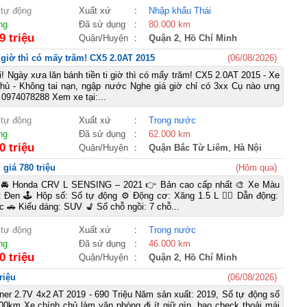
 tự động
Xuất xứ
:
Nhập khẩu Thái
ng
Đã sử dụng
:
80.000 km
9 triệu
Quận/Huyện
:
Quận 2
,
Hồ Chí Minh
i giờ thì có mấy trăm! CX5 2.0AT 2015
(06/08/2026)
i! Ngày xưa lăn bánh tiền ti giờ thì có mấy trăm! CX5 2.0AT 2015 - Xe
chủ - Không tai nạn, ngập nước Nghe giá giờ chỉ có 3xx Cụ nào ưng
: 0974078288 Xem xe tại:...
 tự động
Xuất xứ
:
Trong nước
ng
Đã sử dụng
:
62.000 km
0 triệu
Quận/Huyện
:
Quận Bắc Từ Liêm
,
Hà Nội
giá 780 triệu
(Hôm qua)
 Honda CRV L SENSING – 2021 👉 Bản cao cấp nhất 🎨 Xe Màu
t Đen 🕹️ Hộp số: Số tự động ⚙️ Động cơ: Xăng 1.5 L 🚴‍♀️ Dẫn động:
 🚗 Kiểu dáng: SUV 💺 Số chỗ ngồi: 7 chỗ...
 tự động
Xuất xứ
:
Trong nước
ng
Đã sử dụng
:
46.000 km
0 triệu
Quận/Huyện
:
Quận 2
,
Hồ Chí Minh
riệu
(06/08/2026)
ner 2.7V 4x2 AT 2019 - 690 Triệu Năm sản xuất: 2019, Số tự động số
00km Xe chính chủ làm văn phòng đi ít giữ gìn, bao check thoải mái