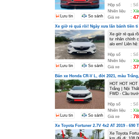
Hộp số
:
Số
Nhiên liệu
:
Xă
Lưu tin
So sánh
47
Giá xe
:
Xe giờ rẻ quá rồi! Ngày xưa lăn bánh tiền t
Xe giờ rẻ quá rồ
tư nhân chính 
alo em! Liên hệ
Hộp số
:
Số
Nhiên liệu
:
Xă
Lưu tin
So sánh
37
Giá xe
:
Bán xe Honda CR-V L, đời 2021, màu Trắng, 
HOT HOT HOT 
Trắng | Nội Thấ
FWD - Cầu trước
Hộp số
:
Số
Nhiên liệu
:
Xă
Lưu tin
So sánh
78
Giá xe
:
Xe Toyota Fortuner 2.7V 4x2 AT 2019 - 690 T
Xe Toyota Fortu
km đã đi: 108.0