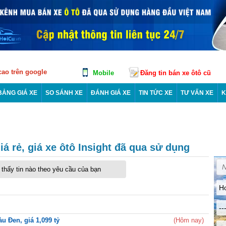
 cao trên google
Mobile
Đăng tin bán xe ôtô cũ
BẢNG GIÁ XE
SO SÁNH XE
ĐÁNH GIÁ XE
TIN TỨC XE
TƯ VẤN XE
K
iá rẻ, giá xe ôtô Insight đã qua sử dụng
thấy tin nào theo yêu cầu của bạn
H
--
u Đen, giá 1,099 tỷ
(Hôm nay)