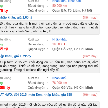
 tự động
Xuất xứ
:
Nhập khẩu Nhật bản
ng
Đã sử dụng
:
80.000 km
78 tỷ
Quận/Huyện
:
Quận Bắc Từ Liêm
,
Hà Nội
hập khẩu, giá 1,65 tỷ
(Hôm nay)
10 , ông vua địa hình mọi thời đại , êm ái mượt mà , đẳng cấp uy
 một thời - Trang bị Full option cao cấp : remote thông minh , nút đề
da cao cấp chỉnh điện , nhớ vị trí , D...
 tự động
Xuất xứ
:
Nhập khẩu
ng
Đã sử dụng
:
110.000 km
65 tỷ
Quận/Huyện
:
Quận Gò Vấp
,
Hồ Chí Minh
p khẩu, giá 1,395 tỷ
(Hôm nay)
 up form 2015 với khối động cơ V8 bền bỉ , vận hành êm ái, đầm
 ấn tượng. Thiết kế bề thế, sang trọng, luôn tạo nên phong thái nổi
g đường. Trang bị options tiện nghi đầy đủ ...
 tự động
Xuất xứ
:
Nhập khẩu
ng
Đã sử dụng
:
76.000 km
395 tỷ
Quận/Huyện
:
Quận Gò Vấp
,
Hồ Chí Minh
 AT 4WD, đời 2015, màu Đen, nhập khẩu, giá 638
(Hôm nay)
imited model 2016 một chiếc xe vừa đủ độ uy tín để đi gặp đối tác,