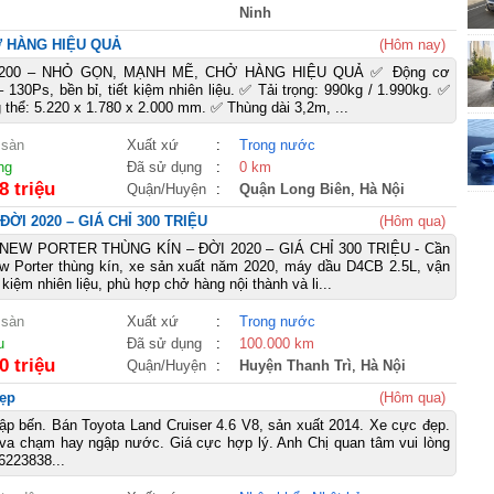
Ninh
Ở HÀNG HIỆU QUẢ
(Hôm nay)
A200 – NHỎ GỌN, MẠNH MẼ, CHỞ HÀNG HIỆU QUẢ ✅ Động cơ
 130Ps, bền bỉ, tiết kiệm nhiên liệu. ✅ Tải trọng: 990kg / 1.990kg. ✅
 thể: 5.220 x 1.780 x 2.000 mm. ✅ Thùng dài 3,2m, ...
 sàn
Xuất xứ
:
Trong nước
ng
Đã sử dụng
:
0 km
8 triệu
Quận/Huyện
:
Quận Long Biên
,
Hà Nội
I 2020 – GIÁ CHỈ 300 TRIỆU
(Hôm qua)
EW PORTER THÙNG KÍN – ĐỜI 2020 – GIÁ CHỈ 300 TRIỆU - Cần
w Porter thùng kín, xe sản xuất năm 2020, máy dầu D4CB 2.5L, vận
t kiệm nhiên liệu, phù hợp chở hàng nội thành và li...
 sàn
Xuất xứ
:
Trong nước
u
Đã sử dụng
:
100.000 km
0 triệu
Quận/Huyện
:
Huyện Thanh Trì
,
Hà Nội
đẹp
(Hôm qua)
p bến. Bán Toyota Land Cruiser 4.6 V8, sản xuất 2014. Xe cực đẹp.
va chạm hay ngập nước. Giá cực hợp lý. Anh Chị quan tâm vui lòng
6223838...