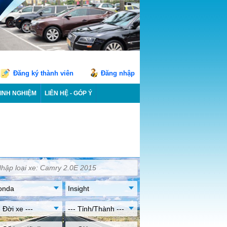
Đăng ký thành viên
Đăng nhập
INH NGHIỆM
LIÊN HỆ - GÓP Ý
onda
Insight
- Đời xe ---
--- Tỉnh/Thành ---