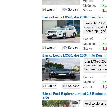
Hộp số
:
Số
Nhiên liệu
:
Xă
Lưu tin
So sánh
1,
Giá xe
:
Bán xe Lexus LX570, đời 2010, màu Trắng, n
Lexus lx570 20
quyền lừng danh
Star/ stop , ghế 
Hộp số
:
Số
Nhiên liệu
:
Xă
Lưu tin
So sánh
1,
Giá xe
:
Bán xe Lexus LX570, đời 2008, màu Đen, nhậ
Bán LX570 2008
chắc và cách âm
bật trên mọi cun
Hộp số
:
Số
Nhiên liệu
:
Xă
Lưu tin
So sánh
1,
Giá xe
:
Bán xe Ford Explorer Limited 2.3 Ecoboost
triệu
Ford Explorer L