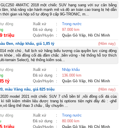
 GLC250 4MATIC 2018 một chiếc SUV hạng sang với sự cân bằng
ịch lãm, khả năng vận hành mạnh mẽ và độ an toàn cao trang bị hệ dẫn
n thời gian và hộp số tự động 9 cấp 9G-TRONIC, m...
 tự động
Xuất xứ
:
Trong nước
ng
Đã sử dụng
:
97.000 km
9 triệu
Quận/Huyện
:
Quận Gò Vấp
,
Hồ Chí Minh
àu Đen, nhập khẩu, giá 1,85 tỷ
(Hôm nay)
014 một chủ , full lịch sử hãng biểu tượng của quyền lực cùng động
 khỏe , nồi đồng cối đá đầm chắc ,bền vững - hệ thống hỗ trợ thích
lti-terrain Select), hệ thống kiểm soá...
 tự động
Xuất xứ
:
Nhập khẩu
ng
Đã sử dụng
:
136.000 km
85 tỷ
Quận/Huyện
:
Quận Gò Vấp
,
Hồ Chí Minh
20, màu Vàng nâu, giá 825 triệu
(Hôm nay)
x2020 model 2021 một chiếc SUV 7 chỗ bền bĩ ,nồi đồng cối đá của
kì tiết kiệm nhiên liệu được trang bị options tiện nghi đầy đủ : -ghế
n,vô lắng thể thao 3 chấu , lẫy chuyển ...
 tự động
Xuất xứ
:
Trong nước
u
Đã sử dụng
:
80.000 km
5 triệu
Quận/Huyện
:
Quận Gò Vấp
,
Hồ Chí Minh