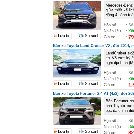
Mercedes-Benz
giữa thiết kế l
động 4 bánh toà
Hộp số
:
Số
Nhiên liệu
:
Xă
Lưu tin
So sánh
79
Giá xe
:
Bán xe Toyota Land Cruiser VX, đời 2014, m
LandCruiser sx2
cơ V8 cực kỳ êm
nghi địa hình (Mu
Hộp số
:
Số
Nhiên liệu
:
Xă
Lưu tin
So sánh
1,
Giá xe
:
Bán xe Toyota Fortuner 2.4 AT (4x2), đời 20
Bán Fortuner s
nhà Toyota cực 
bọc da chỉnh điệ
Hộp số
:
Số
Nhiên liệu
:
Dầ
Lưu tin
So sánh
82
Giá xe
: