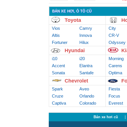
BÁN XE HƠI, Ô TÔ CŨ
Toyota
H
Vios
Camry
City
Altis
Innova
CR-V
Fortuner
Hilux
Odyssey
Hyundai
Ki
i10
i20
Morning
Accent
Elantra
Carens
Sonata
Santafe
Optima
Chevrolet
Fo
Spark
Aveo
Fiesta
Cruze
Orlando
Focus
Captiva
Colorado
Everest
Bán xe hơi cũ
|