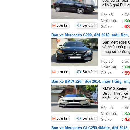
vừa đủ an toàn
cấp 6 ghế Full o
Hộp số
:
Số
Nhiên liệu
:
Xă
Lưu tin
So sánh
63
Giá xe
:
Bán xe Mercedes C200, đời 2018, màu Đen, g
Bán Mercedes C2
và nhiều công n
, hộp số tự độn
Hộp số
:
Số
Nhiên liệu
:
Xă
Lưu tin
So sánh
59
Giá xe
:
Bán xe BMW 320i, đời 2014, màu Trắng, nhập
BMW 3 Series - 
Đức. Thiết kế
nhiều..v.v.. Bm
Hộp số
:
Số
Nhiên liệu
:
Xă
Lưu tin
So sánh
43
Giá xe
:
Bán xe Mercedes GLC250 4Matic, đời 2018, 