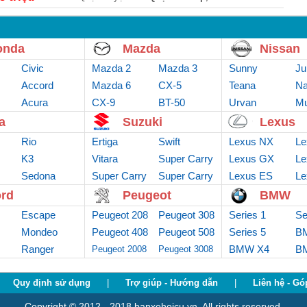
onda
Mazda
Nissan
Civic
Mazda 2
Mazda 3
Sunny
Ju
Accord
Mazda 6
CX-5
Teana
Na
Acura
CX-9
BT-50
Urvan
Mu
a
Suzuki
Lexus
Rio
Ertiga
Swift
Lexus NX
Le
K3
Vitara
Super Carry
Lexus GX
Le
Sedona
Super Carry
Van
Super Carry
Lexus ES
Le
truck
Pro
rd
Peugeot
BMW
Escape
Peugeot 208
Peugeot 308
Series 1
Se
Mondeo
Peugeot 408
Peugeot 508
Series 5
B
Ranger
BMW X4
B
Peugeot 2008
Peugeot 3008
Quy định sử dụng
|
Trợ giúp - Hướng dẫn
|
Liên hệ - Gó
Copyright © 2012 - 2018 banxehoicu.vn. All rights reserved.