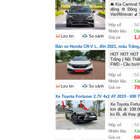
🚘 Kia Carnival
động ⚙️ Động 
Van/Minivan 💺 
Hộp số
:
Số
Nhiên liệu
:
Dầ
Lưu tin
So sánh
1,
Giá xe
:
Bán xe Honda CR-V L, đời 2021, màu Trắng, 
HOT HOT HOT 
Trắng | Nội Thấ
FWD - Cầu trước
Hộp số
:
Số
Nhiên liệu
:
Xă
Lưu tin
So sánh
78
Giá xe
:
Xe Toyota Fortuner 2.7V 4x2 AT 2019 - 690 T
Xe Toyota Fortu
km đã đi: 108.0
ko lỗi, đã thay 
Hộp số
:
Số
Nhiên liệu
:
Xă
69
Giá xe
: