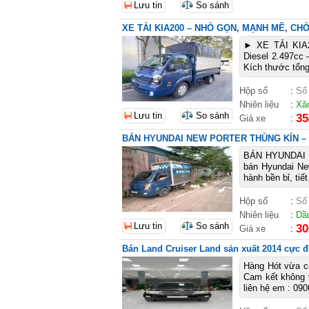
Lưu tin
So sánh
XE TẢI KIA200 – NHỎ GỌN, MẠNH MẼ, CH
► XE TẢI KI
Diesel 2.497cc –
Kích thước tổng
Hộp số
:
Số
Nhiên liệu
:
Xă
Lưu tin
So sánh
35
Giá xe
:
BÁN HYUNDAI NEW PORTER THÙNG KÍN – ĐỜ
BÁN HYUNDAI N
bán Hyundai Ne
hành bền bỉ, tiế
Hộp số
:
Số
Nhiên liệu
:
Dầ
Lưu tin
So sánh
30
Giá xe
:
Bán Land Cruiser Land sản xuất 2014 cực 
Hàng Hót vừa cậ
Cam kết không 
liên hệ em : 090