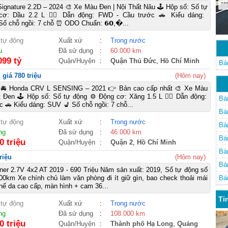
--
 Signature 2.2D – 2024 🎨 Xe Màu Đen | Nội Thất Nâu 🕹️ Hộp số: Số tự
cơ: Dầu 2.2 L 🚴‍♀️ Dẫn động: FWD - Cầu trước 🚗 Kiểu dáng:
Số chỗ ngồi: 7 chỗ ⏰ ODO Chuẩn: 𝟲𝟬,�...
 tự động
Xuất xứ
:
Trong nước
u
Đã sử dụng
:
60.000 km
099 tỷ
Quận/Huyện
:
Quận Thủ Đức
,
Hồ Chí Minh
Bá
giá 780 triệu
(Hôm nay)
 Honda CRV L SENSING – 2021 👉 Bản cao cấp nhất 🎨 Xe Màu
t Đen 🕹️ Hộp số: Số tự động ⚙️ Động cơ: Xăng 1.5 L 🚴‍♀️ Dẫn động:
Bá
 🚗 Kiểu dáng: SUV 💺 Số chỗ ngồi: 7 chỗ...
Bá
 tự động
Xuất xứ
:
Trong nước
Bá
ng
Đã sử dụng
:
46.000 km
Bá
0 triệu
Quận/Huyện
:
Quận 2
,
Hồ Chí Minh
Bá
riệu
(Hôm nay)
Bá
ner 2.7V 4x2 AT 2019 - 690 Triệu Năm sản xuất: 2019, Số tự động số
00km Xe chính chủ làm văn phòng đi ít giữ gìn, bao check thoải mái
Bá
ghế da cao cấp, màn hình + cam 36...
Ti
 tự động
Xuất xứ
:
Trong nước
ng
Đã sử dụng
:
108.000 km
0 triệu
Quận/Huyện
:
Thành phố Hạ Long
,
Quảng