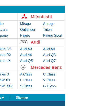
Mitsubishi
ke
Mirage
Attrage
vara
Outlander
Triton
rano
Sport
Pajero
Pajero Sport
Audi
xus GS
Audi A3
Audi A4
xus RX
Audi A6
Audi Q3
xus LX
Audi Q5
Audi Q7
Mercedes Benz
ries 3
A Class
C Class
MW X3
E Class
V Class
MW BX5
S Class
G Class
p ý
|
Sitemap