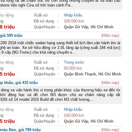
 và rộng rãi để chăm sóc vợ con trong những chuyến đi xa Bản cao
ptions tiện nghi Cửa sổ trời toàn cảnh Pa...
 tự động
Xuất xứ
:
Nhập khẩu
ng
Đã sử dụng
:
100.000 km
8 triệu
Quận/Huyện
:
Quận Gò Vấp
,
Hồ Chí Minh
iá 595 triệu
(Hôm nay)
00 2018 một chiếc sedan hạng sang thiết kế lịch lãm,vận hành êm ái
ghệ an toàn. Xe sở hữu động cơ 2.0L tăng áp (công suất 184 mã lực)
g 9 cấp (9G-Tronic) cho khả năng chuyển s...
 tự động
Xuất xứ
:
Trong nước
ng
Đã sử dụng
:
50.000 km
5 triệu
Quận/Huyện
:
Quận Bình Thạnh
,
Hồ Chí Minh
 khẩu, giá 435 triệu
(Hôm nay)
dòng xe vận hành thú vị trong phân khúc của thương hiệu xe đến từ
 khí động học và đồ chơi M3 được chủ xe chăm nâng cấp rất
w320i sổ 14 model 2015 Build đồ chơi M3 chất lượng,...
 tự động
Xuất xứ
:
Nhập khẩu
ng
Đã sử dụng
:
100.000 km
5 triệu
Quận/Huyện
:
Quận Gò Vấp
,
Hồ Chí Minh
màu Đen, giá 799 triệu
(Hôm nay)