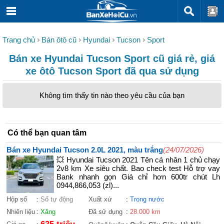
Trang chủ
Bán ôtô cũ
Hyundai
Tucson
Sport
Bán xe Hyundai Tucson Sport cũ giá rẻ, giá
xe ôtô Tucson Sport đã qua sử dụng
Không tìm thấy tin nào theo yêu cầu của bạn
Có thể bạn quan tâm
Bán xe Hyundai Tucson 2.0L 2021, màu trắng
(24/07/2026)
💥 Hyundai Tucson 2021 Tên cá nhân 1 chủ chạy
2v8 km Xe siêu chất. Bao check test Hỗ trợ vay
Bank nhanh gọn Giá chỉ hơn 600tr chút Lh
0944,866,053 (zl)...
Hộp số
:
Số tự động
Xuất xứ
:
Trong nước
Nhiên liệu
:
Xăng
Đã sử dụng
:
28.000 km