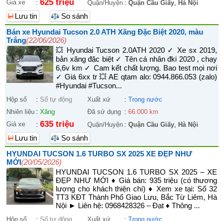
625 triệu
Giá xe
:
Quận/Huyện
:
Quận Cầu Giấy
,
Hà Nội
Lưu tin
So sánh
Bán xe Hyundai Tucson 2.0 ATH Xăng Đặc Biệt 2020, màu
Trắng
(22/06/2026)
💥 Hyundai Tucson 2.0ATH 2020 ✓ Xe sx 2019,
bản xăng đặc biệt ✓ Tên cá nhân đki 2020 , chạy
6,6v km ✓ Cam kết chất lượng. Bao test mọi nơi
✓ Giá 6xx tr 💥 AE qtam alo: 0944.866.053 (zalo)
#Hyundai #Tucson...
Hộp số
:
Số tự động
Xuất xứ
:
Trong nước
Nhiên liệu
:
Xăng
Đã sử dụng
:
66.000 km
635 triệu
Giá xe
:
Quận/Huyện
:
Quận Cầu Giấy
,
Hà Nội
Lưu tin
So sánh
HYUNDAI TUCSON 1.6 TURBO SX 2025 XE ĐẸP NHƯ
MỚI
(20/05/2026)
HYUNDAI TUCSON 1.6 TURBO SX 2025 – XE
ĐẸP NHƯ MỚI ♦ Giá bán: 935 triệu (có thương
lượng cho khách thiện chí) ♦ Xem xe tại: Số 32
TT3 KĐT Thành Phố Giao Lưu, Bắc Từ Liêm, Hà
Nội ► Liên hệ: 0968428326 – Đạt ♦ Thông ...
Hộp số
:
Số tự động
Xuất xứ
:
Trong nước