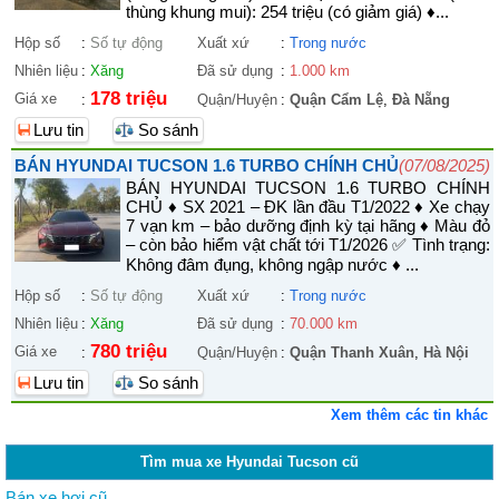
thùng khung mui): 254 triệu (có giảm giá) ♦...
Hộp số
:
Số tự động
Xuất xứ
:
Trong nước
Nhiên liệu
:
Xăng
Đã sử dụng
:
1.000 km
178 triệu
Giá xe
:
Quận/Huyện
:
Quận Cẩm Lệ
,
Đà Nẵng
Lưu tin
So sánh
BÁN HYUNDAI TUCSON 1.6 TURBO CHÍNH CHỦ
(07/08/2025)
BÁN HYUNDAI TUCSON 1.6 TURBO CHÍNH
CHỦ ♦ SX 2021 – ĐK lần đầu T1/2022 ♦ Xe chạy
7 vạn km – bảo dưỡng định kỳ tại hãng ♦ Màu đỏ
– còn bảo hiểm vật chất tới T1/2026 ✅ Tình trạng:
Không đâm đụng, không ngập nước ♦ ...
Hộp số
:
Số tự động
Xuất xứ
:
Trong nước
Nhiên liệu
:
Xăng
Đã sử dụng
:
70.000 km
780 triệu
Giá xe
:
Quận/Huyện
:
Quận Thanh Xuân
,
Hà Nội
Lưu tin
So sánh
Xem thêm các tin khác
Tìm mua xe Hyundai Tucson cũ
Bán xe hơi cũ