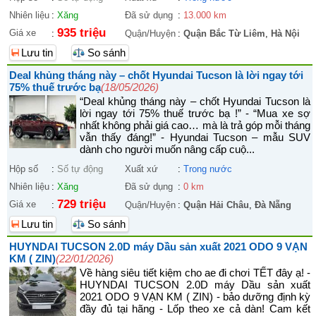
Nhiên liệu
:
Xăng
Đã sử dụng
:
13.000 km
935 triệu
Giá xe
:
Quận/Huyện
:
Quận Bắc Từ Liêm
,
Hà Nội
Lưu tin
So sánh
Deal khủng tháng này – chốt Hyundai Tucson là lời ngay tới
75% thuế trước bạ
(18/05/2026)
“Deal khủng tháng này – chốt Hyundai Tucson là
lời ngay tới 75% thuế trước bạ !” - “Mua xe sợ
nhất không phải giá cao… mà là trả góp mỗi tháng
vẫn thấy đáng!” - Hyundai Tucson – mẫu SUV
dành cho người muốn nâng cấp cuộ...
Hộp số
:
Số tự động
Xuất xứ
:
Trong nước
Nhiên liệu
:
Xăng
Đã sử dụng
:
0 km
729 triệu
Giá xe
:
Quận/Huyện
:
Quận Hải Châu
,
Đà Nẵng
Lưu tin
So sánh
HUYNDAI TUCSON 2.0D máy Dầu sản xuất 2021 ODO 9 VẠN
KM ( ZIN)
(22/01/2026)
Về hàng siêu tiết kiệm cho ae đi chơi TẾT đây ạ! -
HUYNDAI TUCSON 2.0D máy Dầu sản xuất
2021 ODO 9 VẠN KM ( ZIN) - bảo dưỡng định kỳ
đầy đủ tại hãng - Lốp theo xe cả dàn! Cam kết