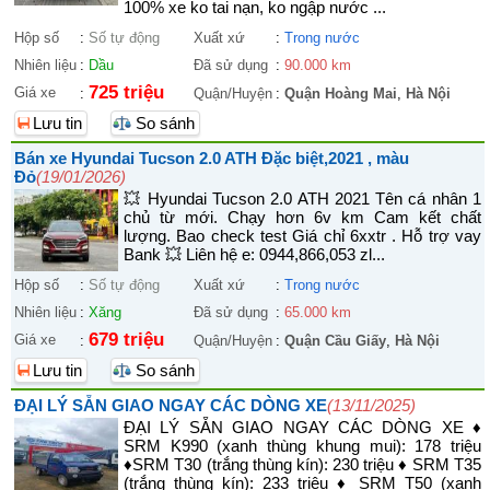
100% xe ko tai nạn, ko ngập nước ...
Hộp số
:
Số tự động
Xuất xứ
:
Trong nước
Nhiên liệu
:
Dầu
Đã sử dụng
:
90.000 km
725 triệu
Giá xe
:
Quận/Huyện
:
Quận Hoàng Mai
,
Hà Nội
Lưu tin
So sánh
Bán xe Hyundai Tucson 2.0 ATH Đặc biệt,2021 , màu
Đỏ
(19/01/2026)
💥 Hyundai Tucson 2.0 ATH 2021 Tên cá nhân 1
chủ từ mới. Chạy hơn 6v km Cam kết chất
lượng. Bao check test Giá chỉ 6xxtr . Hỗ trợ vay
Bank 💥 Liên hệ e: 0944,866,053 zl...
Hộp số
:
Số tự động
Xuất xứ
:
Trong nước
Nhiên liệu
:
Xăng
Đã sử dụng
:
65.000 km
679 triệu
Giá xe
:
Quận/Huyện
:
Quận Cầu Giấy
,
Hà Nội
Lưu tin
So sánh
ĐẠI LÝ SẴN GIAO NGAY CÁC DÒNG XE
(13/11/2025)
ĐẠI LÝ SẴN GIAO NGAY CÁC DÒNG XE ♦
SRM K990 (xanh thùng khung mui): 178 triệu
♦SRM T30 (trắng thùng kín): 230 triệu ♦ SRM T35
(trắng thùng kín): 233 triệu ♦ SRM T50 (xanh