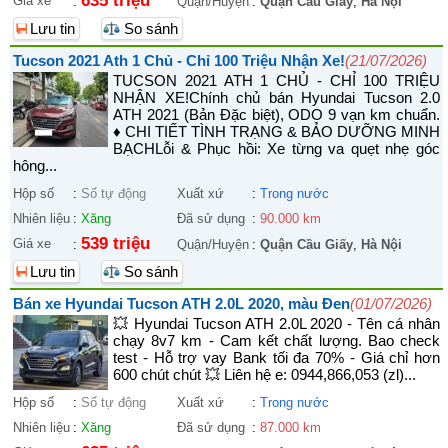
635 triệu
Giá xe
:
Quận/Huyện
:
Quận Cầu Giấy
,
Hà Nội
Lưu tin
So sánh
Tucson 2021 Ath 1 Chủ - Chỉ 100 Triệu Nhận Xe!
(21/07/2026)
TUCSON 2021 ATH 1 CHỦ - CHỈ 100 TRIỆU
NHẬN XE! ​Chính chủ bán Hyundai Tucson 2.0
ATH 2021 (Bản Đặc biệt), ODO 9 vạn km chuẩn.
♦ CHI TIẾT TÌNH TRẠNG & BẢO DƯỠNG MINH
BẠCH ​Lỗi & Phục hồi: Xe từng va quẹt nhẹ góc
hông...
Hộp số
:
Số tự động
Xuất xứ
:
Trong nước
Nhiên liệu
:
Xăng
Đã sử dụng
:
90.000 km
539 triệu
Giá xe
:
Quận/Huyện
:
Quận Cầu Giấy
,
Hà Nội
Lưu tin
So sánh
Bán xe Hyundai Tucson ATH 2.0L 2020, màu Đen
(01/07/2026)
💥 Hyundai Tucson ATH 2.0L 2020 - Tên cá nhân
chạy 8v7 km - Cam kết chất lượng. Bao check
test - Hỗ trợ vay Bank tối đa 70% - Giá chỉ hơn
600 chút chút 💥 Liên hệ e: 0944,866,053 (zl)...
Hộp số
:
Số tự động
Xuất xứ
:
Trong nước
Nhiên liệu
:
Xăng
Đã sử dụng
:
87.000 km