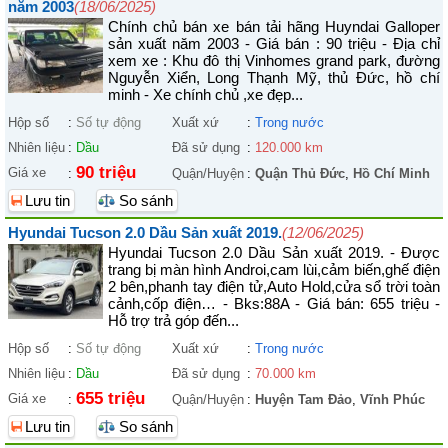
năm 2003
(18/06/2025)
Chính chủ bán xe bán tải hãng Huyndai Galloper
sản xuất năm 2003 - Giá bán : 90 triệu - Địa chỉ
xem xe : Khu đô thị Vinhomes grand park, đường
Nguyễn Xiển, Long Thạnh Mỹ, thủ Đức, hồ chí
minh - Xe chính chủ ,xe đẹp...
Hộp số
:
Số tự động
Xuất xứ
:
Trong nước
Nhiên liệu
:
Dầu
Đã sử dụng
:
120.000 km
90 triệu
Giá xe
:
Quận/Huyện
:
Quận Thủ Đức
,
Hồ Chí Minh
Lưu tin
So sánh
Hyundai Tucson 2.0 Dầu Sản xuất 2019.
(12/06/2025)
Hyundai Tucson 2.0 Dầu Sản xuất 2019. - Được
trang bị màn hình Androi,cam lùi,cảm biến,ghế điện
2 bên,phanh tay điện tử,Auto Hold,cửa sổ trời toàn
cảnh,cốp điện… - Bks:88A - Giá bán: 655 triệu -
Hỗ trợ trả góp đến...
Hộp số
:
Số tự động
Xuất xứ
:
Trong nước
Nhiên liệu
:
Dầu
Đã sử dụng
:
70.000 km
655 triệu
Giá xe
:
Quận/Huyện
:
Huyện Tam Đảo
,
Vĩnh Phúc
Lưu tin
So sánh