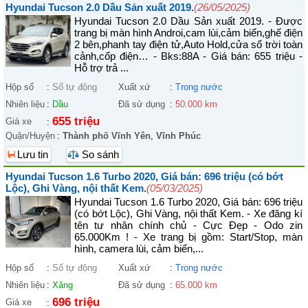
Hyundai Tucson 2.0 Dầu Sản xuất 2019.
(26/05/2025)
Hyundai Tucson 2.0 Dầu Sản xuất 2019. - Được
trang bị màn hình Androi,cam lùi,cảm biến,ghế điện
2 bên,phanh tay điện tử,Auto Hold,cửa sổ trời toàn
cảnh,cốp điện… - Bks:88A - Giá bán: 655 triệu -
Hỗ trợ trả ...
Hộp số
:
Số tự động
Xuất xứ
:
Trong nước
Nhiên liệu
:
Dầu
Đã sử dụng
:
50.000 km
655 triệu
Giá xe
:
Quận/Huyện
:
Thành phố Vĩnh Yên
,
Vĩnh Phúc
Lưu tin
So sánh
Hyundai Tucson 1.6 Turbo 2020, Giá bán: 696 triệu (có bớt
Lộc), Ghi Vàng, nội thất Kem.
(05/03/2025)
Hyundai Tucson 1.6 Turbo 2020, Giá bán: 696 triệu
(có bớt Lộc), Ghi Vàng, nội thất Kem. - Xe đăng kí
tên tư nhân chính chủ - Cực Đẹp - Odo zin
65.000Km ! - Xe trang bị gồm: Start/Stop, màn
hình, camera lùi, cảm biến,...
Hộp số
:
Số tự động
Xuất xứ
:
Trong nước
Nhiên liệu
:
Xăng
Đã sử dụng
:
65.000 km
696 triệu
Giá xe
: