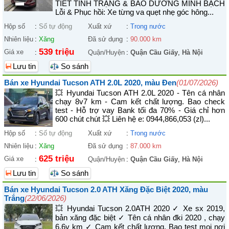
TIẾT TÌNH TRẠNG & BẢO DƯỠNG MINH BẠCH ​
Lỗi & Phục hồi: Xe từng va quẹt nhẹ góc hông...
Hộp số
:
Số tự động
Xuất xứ
:
Trong nước
Nhiên liệu
:
Xăng
Đã sử dụng
:
90.000 km
539 triệu
Giá xe
:
Quận/Huyện
:
Quận Cầu Giấy
,
Hà Nội
Lưu tin
So sánh
Bán xe Hyundai Tucson ATH 2.0L 2020, màu Đen
(01/07/2026)
💥 Hyundai Tucson ATH 2.0L 2020 - Tên cá nhân
chạy 8v7 km - Cam kết chất lượng. Bao check
test - Hỗ trợ vay Bank tối đa 70% - Giá chỉ hơn
600 chút chút 💥 Liên hệ e: 0944,866,053 (zl)...
Hộp số
:
Số tự động
Xuất xứ
:
Trong nước
Nhiên liệu
:
Xăng
Đã sử dụng
:
87.000 km
625 triệu
Giá xe
:
Quận/Huyện
:
Quận Cầu Giấy
,
Hà Nội
Lưu tin
So sánh
Bán xe Hyundai Tucson 2.0 ATH Xăng Đặc Biệt 2020, màu
Trắng
(22/06/2026)
💥 Hyundai Tucson 2.0ATH 2020 ✓ Xe sx 2019,
bản xăng đặc biệt ✓ Tên cá nhân đki 2020 , chạy
6,6v km ✓ Cam kết chất lượng. Bao test mọi nơi