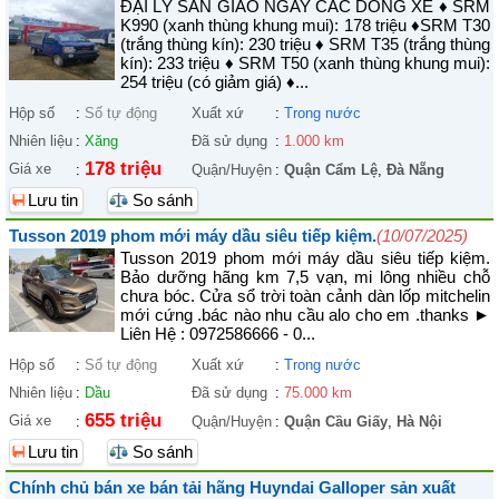
ĐẠI LÝ SẴN GIAO NGAY CÁC DÒNG XE ♦ SRM
K990 (xanh thùng khung mui): 178 triệu ♦SRM T30
(trắng thùng kín): 230 triệu ♦ SRM T35 (trắng thùng
kín): 233 triệu ♦ SRM T50 (xanh thùng khung mui):
254 triệu (có giảm giá) ♦...
Hộp số
:
Số tự động
Xuất xứ
:
Trong nước
Nhiên liệu
:
Xăng
Đã sử dụng
:
1.000 km
178 triệu
Giá xe
:
Quận/Huyện
:
Quận Cẩm Lệ
,
Đà Nẵng
Lưu tin
So sánh
Tusson 2019 phom mới máy dầu siêu tiếp kiệm.
(10/07/2025)
Tusson 2019 phom mới máy dầu siêu tiếp kiệm.
Bảo dưỡng hãng km 7,5 vạn, mi lông nhiều chỗ
chưa bóc. Cửa sổ trời toàn cảnh dàn lốp mitchelin
mới cứng .bác nào nhu cầu alo cho em .thanks ►
Liên Hệ : 0972586666 - 0...
Hộp số
:
Số tự động
Xuất xứ
:
Trong nước
Nhiên liệu
:
Dầu
Đã sử dụng
:
75.000 km
655 triệu
Giá xe
:
Quận/Huyện
:
Quận Cầu Giấy
,
Hà Nội
Lưu tin
So sánh
Chính chủ bán xe bán tải hãng Huyndai Galloper sản xuất