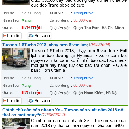
Odo: 58.000 cây bảo dưỡng đầy đủ nên chất xe
cực đẹp Trang bị: xe có cực ...
Hộp số
:
Số tự động
Xuất xứ
:
Trong nước
Nhiên liệu
:
Xăng
Đã sử dụng
:
58.000 km
679 triệu
Giá xe
:
Quận/Huyện
:
Quận Thủ Đức
,
Hồ Chí Minh
Lưu tin
So sánh
Tucson-1.6Turbo 2018, chạy hơn 6 vạn km
(10/08/2024)
Tucson-1.6Turbo 2018, chạy hơn 6 vạn km • Full
lịch sử bảo dưỡng tại Hyundai! • Xe e cam kết
nguyên zin, ko đâm, ko lỗi nhỏ, bao các bác check
mọi gara hay hãng tuỳ các bác lựa chọn! • Giá e
bán : Hơn 6 tăm ạ ...
Hộp số
:
Số tự động
Xuất xứ
:
Trong nước
Nhiên liệu
:
Xăng
Đã sử dụng
:
60.000 km
625 triệu
Giá xe
:
Quận/Huyện
:
Quận Hoàn Kiếm
,
Hà Nội
Lưu tin
So sánh
Chính chủ cần bán nhanh Xe - Tucson sản xuất năm 2018 nội
thất cn mới nguyên
(22/06/2024)
Chính chủ cần bán nhanh Xe - Tucson sản xuất
năm 2018 nội thất cn mới nguyên - Giá bán: 640tr -