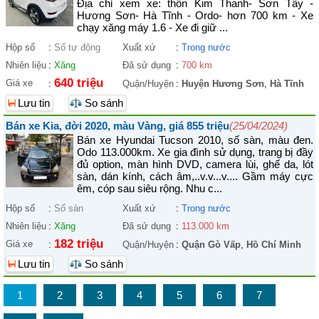
Địa chỉ xem xe: thôn Kim Thanh- Sơn Tây -
Hương Sơn- Hà Tĩnh - Ordo- hơn 700 km - Xe
chạy xăng máy 1.6 - Xe đi giữ ...
Hộp số
:
Số tự động
Xuất xứ
:
Trong nước
Nhiên liệu
:
Xăng
Đã sử dụng
:
700 km
640 triệu
Giá xe
:
Quận/Huyện
:
Huyện Hương Sơn
,
Hà Tĩnh
Lưu tin
So sánh
Bán xe Kia, đời 2020, màu Vàng, giá 855 triệu
(25/04/2024)
Bán xe Hyundai Tucson 2010, số sàn, màu đen.
Odo 113.000km. Xe gia đình sử dụng, trang bị đầy
đủ option, màn hình DVD, camera lùi, ghế da, lót
sàn, dán kính, cách âm,..v.v...v.... Gầm máy cực
êm, cóp sau siêu rộng. Nhu c...
Hộp số
:
Số sàn
Xuất xứ
:
Trong nước
Nhiên liệu
:
Xăng
Đã sử dụng
:
113.000 km
182 triệu
Giá xe
:
Quận/Huyện
:
Quận Gò Vấp
,
Hồ Chí Minh
Lưu tin
So sánh
1
2
3
4
5
6
7