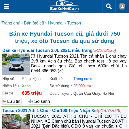
Trang chủ
Bán ôtô cũ
Hyundai
Tucson
Bán xe Hyundai Tucson cũ, giá dưới 750
triệu, xe ôtô Tucson đã qua sử dụng
Bán xe Hyundai Tucson 2.0L 2021, màu trắng
(24/07/2026)
💥 Hyundai Tucson 2021 Tên cá nhân 1 chủ chạy
2v8 km Xe siêu chất. Bao check test Hỗ trợ vay
Bank nhanh gọn Giá chỉ hơn 600tr chút Lh
0944,866,053 (zl)...
Hộp số
:
Số tự động
Xuất xứ
:
Trong nước
Nhiên liệu
:
Xăng
Đã sử dụng
:
28.000 km
635 triệu
Giá xe
:
Quận/Huyện
:
Quận Cầu Giấy
,
Hà Nội
Lưu tin
So sánh
Tucson 2021 Ath 1 Chủ - Chỉ 100 Triệu Nhận Xe!
(21/07/2026)
TUCSON 2021 ATH 1 CHỦ - CHỈ 100 TRIỆU
NHẬN XE! ​Chính chủ bán Hyundai Tucson 2.0 ATH
2021 (Bản Đặc biệt), ODO 9 vạn km chuẩn. ♦ CHI