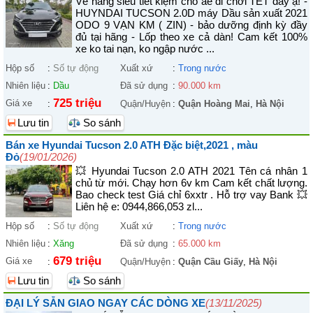
Về hàng siêu tiết kiệm cho ae đi chơi TẾT đây ạ! -
HUYNDAI TUCSON 2.0D máy Dầu sản xuất 2021
ODO 9 VẠN KM ( ZIN) - bảo dưỡng định kỳ đầy
đủ tại hãng - Lốp theo xe cả dàn! Cam kết 100%
xe ko tai nạn, ko ngập nước ...
Hộp số
:
Số tự động
Xuất xứ
:
Trong nước
Nhiên liệu
:
Dầu
Đã sử dụng
:
90.000 km
725 triệu
Giá xe
:
Quận/Huyện
:
Quận Hoàng Mai
,
Hà Nội
Lưu tin
So sánh
Bán xe Hyundai Tucson 2.0 ATH Đặc biệt,2021 , màu
Đỏ
(19/01/2026)
💥 Hyundai Tucson 2.0 ATH 2021 Tên cá nhân 1
chủ từ mới. Chạy hơn 6v km Cam kết chất lượng.
Bao check test Giá chỉ 6xxtr . Hỗ trợ vay Bank 💥
Liên hệ e: 0944,866,053 zl...
Hộp số
:
Số tự động
Xuất xứ
:
Trong nước
Nhiên liệu
:
Xăng
Đã sử dụng
:
65.000 km
679 triệu
Giá xe
:
Quận/Huyện
:
Quận Cầu Giấy
,
Hà Nội
Lưu tin
So sánh
ĐẠI LÝ SẴN GIAO NGAY CÁC DÒNG XE
(13/11/2025)