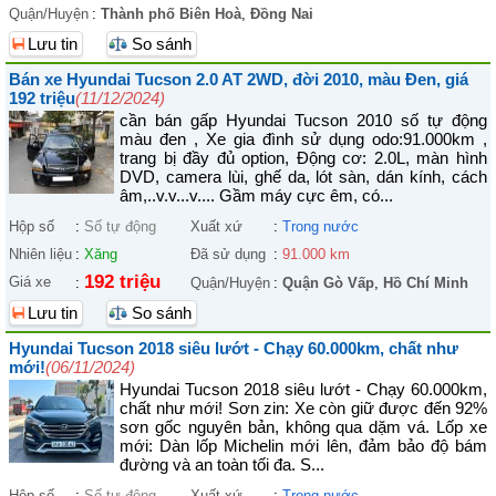
Quận/Huyện
:
Thành phố Biên Hoà
,
Đồng Nai
Lưu tin
So sánh
Bán xe Hyundai Tucson 2.0 AT 2WD, đời 2010, màu Đen, giá
192 triệu
(11/12/2024)
cần bán gấp Hyundai Tucson 2010 số tự động
màu đen , Xe gia đình sử dụng odo:91.000km ,
trang bị đầy đủ option, Động cơ: 2.0L, màn hình
DVD, camera lùi, ghế da, lót sàn, dán kính, cách
âm,..v.v...v.... Gầm máy cực êm, có...
Hộp số
:
Số tự động
Xuất xứ
:
Trong nước
Nhiên liệu
:
Xăng
Đã sử dụng
:
91.000 km
192 triệu
Giá xe
:
Quận/Huyện
:
Quận Gò Vấp
,
Hồ Chí Minh
Lưu tin
So sánh
Hyundai Tucson 2018 siêu lướt - Chạy 60.000km, chất như
mới!
(06/11/2024)
Hyundai Tucson 2018 siêu lướt - Chạy 60.000km,
chất như mới! Sơn zin: Xe còn giữ được đến 92%
sơn gốc nguyên bản, không qua dặm vá. Lốp xe
mới: Dàn lốp Michelin mới lên, đảm bảo độ bám
đường và an toàn tối đa. S...
Hộp số
:
Số tự động
Xuất xứ
:
Trong nước