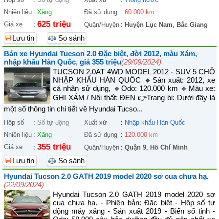
Nhiên liệu
:
Xăng
Đã sử dụng
:
60.000 km
625 triệu
Giá xe
:
Quận/Huyện
:
Huyện Lục Nam
,
Bắc Giang
Lưu tin
So sánh
Bán xe Hyundai Tucson 2.0 Đặc biệt, đời 2012, màu Xám,
nhập khẩu Hàn Quốc, giá 355 triệu
(29/09/2024)
TUCSON 2.0AT 4WD MODEL 2012 - SUV 5 CHỖ
NHẬP KHẨU HÀN QUỐC 🔹Sản xuất: 2012, xe
cá nhân sử dụng, 🔹Odo: 120.000 km 🔹Màu xe:
GHI XÁM / Nội thất: ĐEN 👉Trang bị: Dưới đây là
một số thông tin chi tiết về Hyundai Tucso...
Hộp số
:
Số tự động
Xuất xứ
:
Nhập khẩu Hàn Quốc
Nhiên liệu
:
Xăng
Đã sử dụng
:
120.000 km
355 triệu
Giá xe
:
Quận/Huyện
:
Quận 9
,
Hồ Chí Minh
Lưu tin
So sánh
Hyundai Tucson 2.0 GATH 2019 model 2020 sơ cua chưa hạ.
(22/09/2024)
Hyundai Tucson 2.0 GATH 2019 model 2020 sơ
cua chưa hạ. - Phiên bản: Đặc biệt - Hộp số tự
động máy xăng - Sản xuất 2019 - Biển số tỉnh -