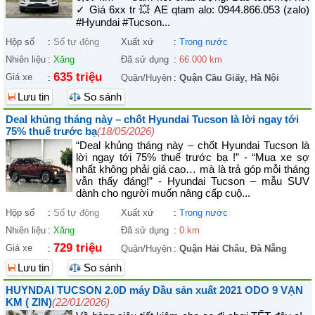
✓ Giá 6xx tr 💥 AE qtam alo: 0944.866.053 (zalo)
#Hyundai #Tucson...
Hộp số
:
Số tự động
Xuất xứ
:
Trong nước
Nhiên liệu
:
Xăng
Đã sử dụng
:
66.000 km
635 triệu
Giá xe
:
Quận/Huyện
:
Quận Cầu Giấy
,
Hà Nội
Lưu tin
So sánh
Deal khủng tháng này – chốt Hyundai Tucson là lời ngay tới
75% thuế trước bạ
(18/05/2026)
“Deal khủng tháng này – chốt Hyundai Tucson là
lời ngay tới 75% thuế trước bạ !” - “Mua xe sợ
nhất không phải giá cao… mà là trả góp mỗi tháng
vẫn thấy đáng!” - Hyundai Tucson – mẫu SUV
dành cho người muốn nâng cấp cuộ...
Hộp số
:
Số tự động
Xuất xứ
:
Trong nước
Nhiên liệu
:
Xăng
Đã sử dụng
:
0 km
729 triệu
Giá xe
:
Quận/Huyện
:
Quận Hải Châu
,
Đà Nẵng
Lưu tin
So sánh
HUYNDAI TUCSON 2.0D máy Dầu sản xuất 2021 ODO 9 VẠN
KM ( ZIN)
(22/01/2026)