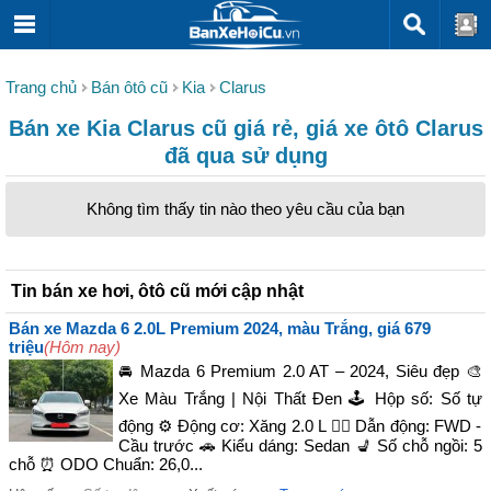
Trang chủ
Bán ôtô cũ
Kia
Clarus
Bán xe Kia Clarus cũ giá rẻ, giá xe ôtô Clarus
đã qua sử dụng
Không tìm thấy tin nào theo yêu cầu của bạn
Tin bán xe hơi, ôtô cũ mới cập nhật
Bán xe Mazda 6 2.0L Premium 2024, màu Trắng, giá 679
triệu
(Hôm nay)
🚘 Mazda 6 Premium 2.0 AT – 2024, Siêu đẹp 🎨
Xe Màu Trắng | Nội Thất Đen 🕹️ Hộp số: Số tự
động ⚙️ Động cơ: Xăng 2.0 L 🚴‍♀️ Dẫn động: FWD -
Cầu trước 🚗 Kiểu dáng: Sedan 💺 Số chỗ ngồi: 5
chỗ ⏰ ODO Chuẩn: 26,0...