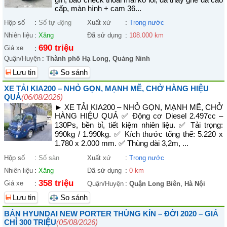
cấp, màn hình + cam 36...
Hộp số
:
Số tự động
Xuất xứ
:
Trong nước
Nhiên liệu
:
Xăng
Đã sử dụng
:
108.000 km
690 triệu
Giá xe
:
Quận/Huyện
:
Thành phố Hạ Long
,
Quảng Ninh
Lưu tin
So sánh
XE TẢI KIA200 – NHỎ GỌN, MẠNH MẼ, CHỞ HÀNG HIỆU
QUẢ
(06/08/2026)
► XE TẢI KIA200 – NHỎ GỌN, MẠNH MẼ, CHỞ
HÀNG HIỆU QUẢ ✅ Động cơ Diesel 2.497cc –
130Ps, bền bỉ, tiết kiệm nhiên liệu. ✅ Tải trọng:
990kg / 1.990kg. ✅ Kích thước tổng thể: 5.220 x
1.780 x 2.000 mm. ✅ Thùng dài 3,2m, ...
Hộp số
:
Số sàn
Xuất xứ
:
Trong nước
Nhiên liệu
:
Xăng
Đã sử dụng
:
0 km
358 triệu
Giá xe
:
Quận/Huyện
:
Quận Long Biên
,
Hà Nội
Lưu tin
So sánh
BÁN HYUNDAI NEW PORTER THÙNG KÍN – ĐỜI 2020 – GIÁ
CHỈ 300 TRIỆU
(05/08/2026)