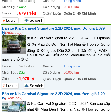
Hộp số
:
Số tự động
Xuất xứ
:
Trong nước
Nhiên liệu
:
Xăng
Đã sử dụng
:
26.000 km
679 triệu
Giá xe
:
Quận/Huyện
:
Quận 2
,
Hồ Chí Minh
Lưu tin
So sánh
Bán xe Kia Carnival Signature 2.2D 2024, màu Đỏ, giá 1,079
tỷ
(Hôm nay)
🚘 Kia Carnival Signature 2.2D – 2024, Full Options
🎨 Xe Màu Đỏ Đô | Nội Thất Nâu 🕹️ Hộp số: Số tự
động ⚙️ Động cơ: Dầu 2.2 L 🚴‍♀️ Dẫn động: FWD -
Cầu trước 🚗 Kiểu dáng: Van/Minivan 💺 Số chỗ
ngồi: 7 chỗ ⏰ O...
Hộp số
:
Số tự động
Xuất xứ
:
Trong nước
Nhiên liệu
:
Dầu
Đã sử dụng
:
50.000 km
1,079 tỷ
Giá xe
:
Quận/Huyện
:
Quận 2
,
Hồ Chí Minh
Lưu tin
So sánh
Bán xe Kia Carnival Signature 2.2D 2024, màu Đen, giá 1,29
tỷ
(Hôm nay)
🚘 Kia Carnival Signature 2.2D – 2024 Bản cao cấp
nhất 🛑 Màu Đen | Nội thất Nâu ⚙️ Hộp số: Số tự