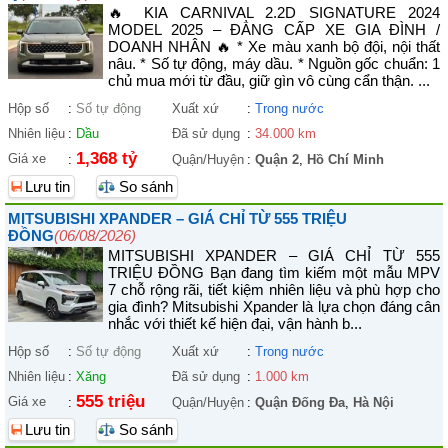
🔥 KIA CARNIVAL 2.2D SIGNATURE 2024
MODEL 2025 – ĐẲNG CẤP XE GIA ĐÌNH /
DOANH NHÂN 🔥 * Xe màu xanh bộ đội, nội thất
nâu. * Số tự động, máy dầu. * Nguồn gốc chuẩn: 1
chủ mua mới từ đầu, giữ gìn vô cùng cẩn thận. ...
Hộp số
:
Số tự động
Xuất xứ
:
Trong nước
Nhiên liệu
:
Dầu
Đã sử dụng
:
34.000 km
1,368 tỷ
Giá xe
:
Quận/Huyện
:
Quận 2
,
Hồ Chí Minh
Lưu tin
So sánh
MITSUBISHI XPANDER – GIÁ CHỈ TỪ 555 TRIỆU
ĐỒNG
(06/08/2026)
MITSUBISHI XPANDER – GIÁ CHỈ TỪ 555
TRIỆU ĐỒNG Bạn đang tìm kiếm một mẫu MPV
7 chỗ rộng rãi, tiết kiệm nhiên liệu và phù hợp cho
gia đình? Mitsubishi Xpander là lựa chọn đáng cân
nhắc với thiết kế hiện đại, vận hành b...
Hộp số
:
Số tự động
Xuất xứ
:
Trong nước
Nhiên liệu
:
Xăng
Đã sử dụng
:
1.000 km
555 triệu
Giá xe
:
Quận/Huyện
:
Quận Đống Đa
,
Hà Nội
Lưu tin
So sánh