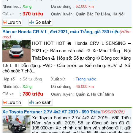
Nhiên liệu
:
Xăng
Đã sử dụng
:
62.000 km
370 triệu
Giá xe
:
Quận/Huyện
:
Quận Bắc Từ Liêm
,
Hà Nội
Lưu tin
So sánh
Bán xe Honda CR-V L, đời 2021, màu Trắng, giá 780 triệu
(Hôm
nay)
HOT HOT HOT 🚘 Honda CRV L SENSING –
2021 👉 Bản cao cấp nhất 🎨 Xe Màu Trắng | Nội
Thất Đen 🕹️ Hộp số: Số tự động ⚙️ Động cơ: Xăng
1.5 L 🚴‍♀️ Dẫn động: FWD - Cầu trước 🚗 Kiểu dáng: SUV 💺 Số
chỗ ngồi: 7 chỗ...
Hộp số
:
Số tự động
Xuất xứ
:
Trong nước
Nhiên liệu
:
Xăng
Đã sử dụng
:
46.000 km
780 triệu
Giá xe
:
Quận/Huyện
:
Quận 2
,
Hồ Chí Minh
Lưu tin
So sánh
Xe Toyota Fortuner 2.7V 4x2 AT 2019 - 690 Triệu
(06/08/2026)
Xe Toyota Fortuner 2.7V 4x2 AT 2019 - 690 Triệu
Năm sản xuất: 2019, Số tự động số km đã đi:
108.000km Xe chính chủ làm văn phòng đi ít giữ
gìn, bao check thoải mái ko lỗi, đã thay ghế da cao