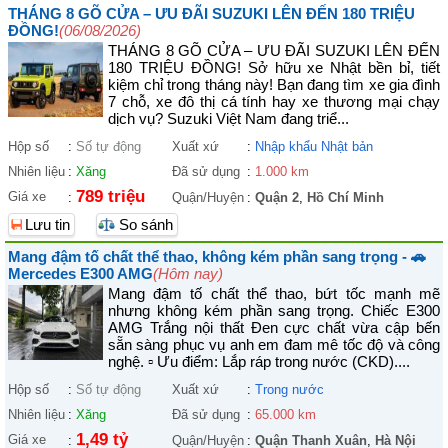
THÁNG 8 GÕ CỬA – ƯU ĐÃI SUZUKI LÊN ĐẾN 180 TRIỆU
ĐỒNG!
(06/08/2026)
THÁNG 8 GÕ CỬA – ƯU ĐÃI SUZUKI LÊN ĐẾN
180 TRIỆU ĐỒNG! Sở hữu xe Nhật bền bỉ, tiết
kiệm chỉ trong tháng này! Bạn đang tìm xe gia đình
7 chỗ, xe đô thị cá tính hay xe thương mại chạy
dịch vụ? Suzuki Việt Nam đang triể...
Hộp số
:
Số tự động
Xuất xứ
:
Nhập khẩu Nhật bản
Nhiên liệu
:
Xăng
Đã sử dụng
:
1.000 km
789 triệu
Giá xe
:
Quận/Huyện
:
Quận 2
,
Hồ Chí Minh
Lưu tin
So sánh
Mang đậm tố chất thể thao, không kém phần sang trọng - 🚗
Mercedes E300 AMG
(Hôm nay)
Mang đậm tố chất thể thao, bứt tốc mạnh mẽ
nhưng không kém phần sang trọng. Chiếc E300
AMG Trắng nội thất Đen cực chất vừa cập bến
sẵn sàng phục vụ anh em đam mê tốc độ và công
nghệ. ▫ Ưu điểm: Lắp ráp trong nước (CKD)....
Hộp số
:
Số tự động
Xuất xứ
:
Trong nước
Nhiên liệu
:
Xăng
Đã sử dụng
:
65.000 km
1,49 tỷ
Giá xe
:
Quận/Huyện
:
Quận Thanh Xuân
,
Hà Nội