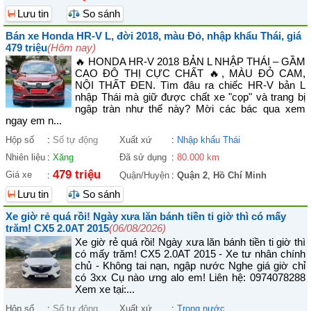
Lưu tin
So sánh
Bán xe Honda HR-V L, đời 2018, màu Đỏ, nhập khẩu Thái, giá
479 triệu
(Hôm nay)
🔥 HONDA HR-V 2018 BẢN L NHẬP THÁI – GẦM
CAO ĐÔ THỊ CỰC CHẤT 🔥, MÀU ĐỎ CAM,
NỘI THẤT ĐEN. Tìm đâu ra chiếc HR-V bản L
nhập Thái mà giữ được chất xe "cọp" và trang bị
ngập tràn như thế này? Mời các bác qua xem
ngay em n...
Hộp số
:
Số tự động
Xuất xứ
:
Nhập khẩu Thái
Nhiên liệu
:
Xăng
Đã sử dụng
:
80.000 km
479 triệu
Giá xe
:
Quận/Huyện
:
Quận 2
,
Hồ Chí Minh
Lưu tin
So sánh
Xe giờ rẻ quá rồi! Ngày xưa lăn bánh tiền ti giờ thì có mấy
trăm! CX5 2.0AT 2015
(06/08/2026)
Xe giờ rẻ quá rồi! Ngày xưa lăn bánh tiền ti giờ thì
có mấy trăm! CX5 2.0AT 2015 - Xe tư nhân chính
chủ - Không tai nạn, ngập nước Nghe giá giờ chỉ
có 3xx Cụ nào ưng alo em! Liên hệ: 0974078288
Xem xe tại:...
Hộp số
:
Số tự động
Xuất xứ
:
Trong nước