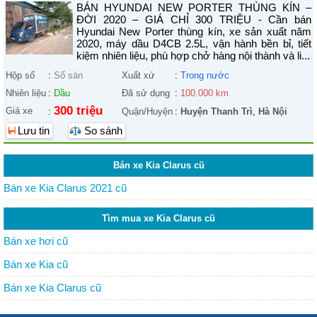
BÁN HYUNDAI NEW PORTER THÙNG KÍN –
ĐỜI 2020 – GIÁ CHỈ 300 TRIỆU - Cần bán
Hyundai New Porter thùng kín, xe sản xuất năm
2020, máy dầu D4CB 2.5L, vận hành bền bỉ, tiết
kiệm nhiên liệu, phù hợp chở hàng nội thành và li...
Hộp số
:
Số sàn
Xuất xứ
:
Trong nước
Nhiên liệu
:
Dầu
Đã sử dụng
:
100.000 km
300 triệu
Giá xe
:
Quận/Huyện
:
Huyện Thanh Trì
,
Hà Nội
Lưu tin
So sánh
Bán xe Kia Clarus cũ
Bán xe Kia Clarus 2021 cũ
Tìm mua xe Kia Clarus cũ
Bán xe hơi cũ
Bán xe Kia cũ
Bán xe Kia Clarus cũ