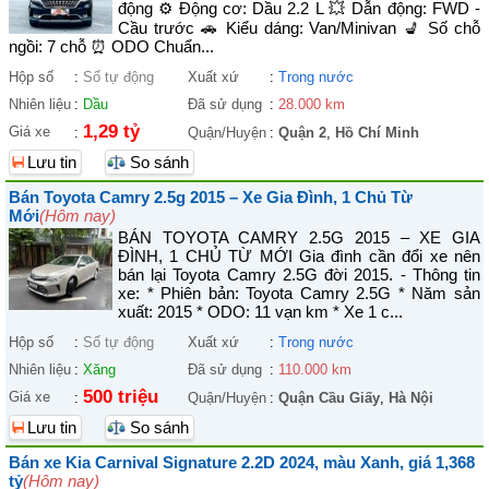
động ⚙️ Động cơ: Dầu 2.2 L 💥 Dẫn động: FWD -
Cầu trước 🚗 Kiểu dáng: Van/Minivan 💺 Số chỗ
ngồi: 7 chỗ ⏰ ODO Chuẩn...
Hộp số
:
Số tự động
Xuất xứ
:
Trong nước
Nhiên liệu
:
Dầu
Đã sử dụng
:
28.000 km
1,29 tỷ
Giá xe
:
Quận/Huyện
:
Quận 2
,
Hồ Chí Minh
Lưu tin
So sánh
Bán Toyota Camry 2.5g 2015 – Xe Gia Đình, 1 Chủ Từ
Mới
(Hôm nay)
BÁN TOYOTA CAMRY 2.5G 2015 – XE GIA
ĐÌNH, 1 CHỦ TỪ MỚI Gia đình cần đổi xe nên
bán lại Toyota Camry 2.5G đời 2015. - Thông tin
xe: * Phiên bản: Toyota Camry 2.5G * Năm sản
xuất: 2015 * ODO: 11 vạn km * Xe 1 c...
Hộp số
:
Số tự động
Xuất xứ
:
Trong nước
Nhiên liệu
:
Xăng
Đã sử dụng
:
110.000 km
500 triệu
Giá xe
:
Quận/Huyện
:
Quận Cầu Giấy
,
Hà Nội
Lưu tin
So sánh
Bán xe Kia Carnival Signature 2.2D 2024, màu Xanh, giá 1,368
tỷ
(Hôm nay)