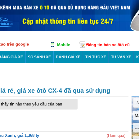
 cao trên google
Mobile
Đăng tin bán xe ôtô cũ
BẢNG GIÁ XE
SO SÁNH XE
ĐÁNH GIÁ XE
TIN TỨC XE
TƯ VẤN XE
K
á rẻ, giá xe ôtô CX-4 đã qua sử dụng
thấy tin nào theo yêu cầu của bạn
M
--
u Xanh, giá 1,368 tỷ
(Hôm qua)