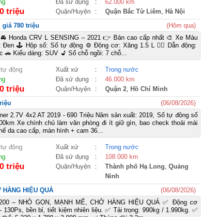
ng
Đã sử dụng
:
62.000 km
0 triệu
Quận/Huyện
:
Quận Bắc Từ Liêm
,
Hà Nội
giá 780 triệu
(Hôm qua)
 Honda CRV L SENSING – 2021 👉 Bản cao cấp nhất 🎨 Xe Màu
t Đen 🕹️ Hộp số: Số tự động ⚙️ Động cơ: Xăng 1.5 L 🚴‍♀️ Dẫn động:
 🚗 Kiểu dáng: SUV 💺 Số chỗ ngồi: 7 chỗ...
 tự động
Xuất xứ
:
Trong nước
ng
Đã sử dụng
:
46.000 km
0 triệu
Quận/Huyện
:
Quận 2
,
Hồ Chí Minh
riệu
(06/08/2026)
ner 2.7V 4x2 AT 2019 - 690 Triệu Năm sản xuất: 2019, Số tự động số
00km Xe chính chủ làm văn phòng đi ít giữ gìn, bao check thoải mái
ghế da cao cấp, màn hình + cam 36...
 tự động
Xuất xứ
:
Trong nước
ng
Đã sử dụng
:
108.000 km
0 triệu
Quận/Huyện
:
Thành phố Hạ Long
,
Quảng
Ninh
Ở HÀNG HIỆU QUẢ
(06/08/2026)
A200 – NHỎ GỌN, MẠNH MẼ, CHỞ HÀNG HIỆU QUẢ ✅ Động cơ
 130Ps, bền bỉ, tiết kiệm nhiên liệu. ✅ Tải trọng: 990kg / 1.990kg. ✅