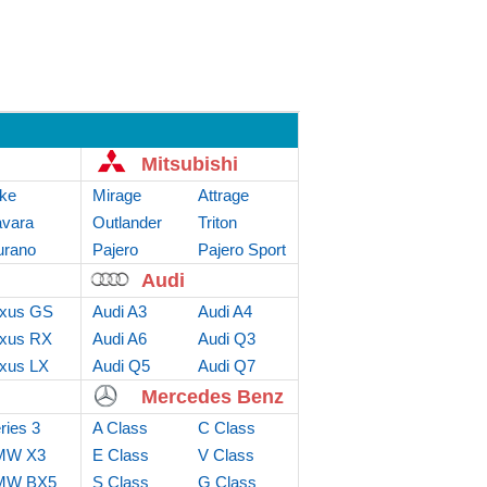
Mitsubishi
ke
Mirage
Attrage
vara
Outlander
Triton
rano
Sport
Pajero
Pajero Sport
Audi
xus GS
Audi A3
Audi A4
xus RX
Audi A6
Audi Q3
xus LX
Audi Q5
Audi Q7
Mercedes Benz
ries 3
A Class
C Class
MW X3
E Class
V Class
MW BX5
S Class
G Class