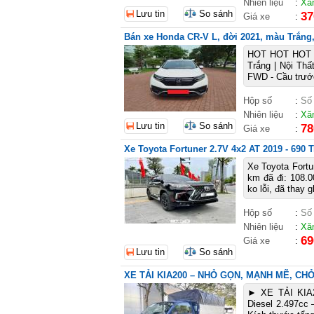
Nhiên liệu
:
Xă
Lưu tin
So sánh
37
Giá xe
:
Bán xe Honda CR-V L, đời 2021, màu Trắng, 
HOT HOT HOT 
Trắng | Nội Thấ
FWD - Cầu trước
Hộp số
:
Số
Nhiên liệu
:
Xă
Lưu tin
So sánh
78
Giá xe
:
Xe Toyota Fortuner 2.7V 4x2 AT 2019 - 690 T
Xe Toyota Fortu
km đã đi: 108.0
ko lỗi, đã thay 
Hộp số
:
Số
Nhiên liệu
:
Xă
69
Giá xe
:
Lưu tin
So sánh
XE TẢI KIA200 – NHỎ GỌN, MẠNH MẼ, CH
► XE TẢI KI
Diesel 2.497cc –