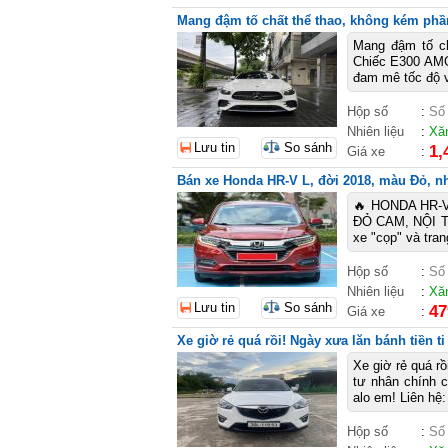
Mang đậm tố chất thể thao, không kém phầ
Mang đậm tố ch
Chiếc E300 AMG
đam mê tốc độ v
Hộp số
:
Số
Nhiên liệu
:
Xă
Lưu tin
So sánh
1,
Giá xe
:
Bán xe Honda HR-V L, đời 2018, màu Đỏ, nhậ
🔥 HONDA HR-
ĐỎ CAM, NỘI TH
xe "cọp" và tra
Hộp số
:
Số
Nhiên liệu
:
Xă
Lưu tin
So sánh
47
Giá xe
:
Xe giờ rẻ quá rồi! Ngày xưa lăn bánh tiền t
Xe giờ rẻ quá rồ
tư nhân chính 
alo em! Liên hệ
Hộp số
:
Số