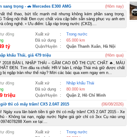
n sang trọng - 🚗 Mercedes E300 AMG
(Hôm nay)
ất thể thao, bứt tốc mạnh mẽ nhưng không kém phần sang trọng.
 Trắng nội thất Đen cực chất vừa cập bến sẵn sàng phục vụ anh em
à công nghệ. ▫ Ưu điểm: Lắp ráp trong nước (CKD)....
 tự động
Xuất xứ
:
Trong nước
ng
Đã sử dụng
:
65.000 km
49 tỷ
Quận/Huyện
:
Quận Thanh Xuân
,
Hà Nội
p khẩu Thái, giá 479 triệu
(Hôm qua)
V 2018 BẢN L NHẬP THÁI – GẦM CAO ĐÔ THỊ CỰC CHẤT 🔥, MÀU
ẤT ĐEN. Tìm đâu ra chiếc HR-V bản L nhập Thái mà giữ được chất
ng bị ngập tràn như thế này? Mời các bác qua xem ngay em n...
 tự động
Xuất xứ
:
Nhập khẩu Thái
ng
Đã sử dụng
:
80.000 km
9 triệu
Quận/Huyện
:
Quận 2
,
Hồ Chí Minh
i giờ thì có mấy trăm! CX5 2.0AT 2015
(06/08/2026)
i! Ngày xưa lăn bánh tiền ti giờ thì có mấy trăm! CX5 2.0AT 2015 - Xe
chủ - Không tai nạn, ngập nước Nghe giá giờ chỉ có 3xx Cụ nào ưng
: 0974078288 Xem xe tại:...
 tự động
Xuất xứ
:
Trong nước