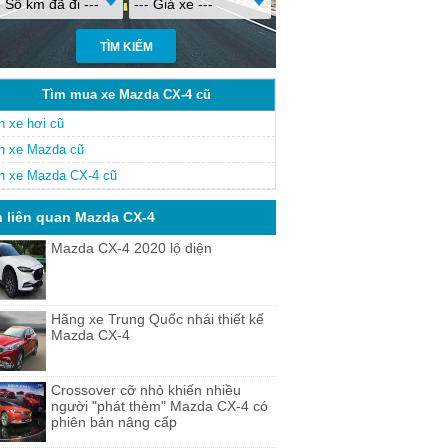
- Số km đã đi ---
--- Giá xe ---
Tìm mua xe Mazda CX-4 cũ
n xe hơi cũ
n xe Mazda cũ
n xe Mazda CX-4 cũ
n liên quan Mazda CX-4
Mazda CX-4 2020 lộ diện
Hãng xe Trung Quốc nhái thiết kế
Mazda CX-4
Crossover cỡ nhỏ khiến nhiều
người "phát thèm" Mazda CX-4 có
phiên bản nâng cấp