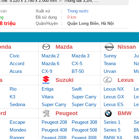
 thể: 5.220 x 1.780 x 2.000 mm. ✅ Thùng dài 3,2m, ...
 sàn
Xuất xứ
:
Trong nước
ng
Đã sử dụng
:
0 km
8 triệu
Quận/Huyện
:
Quận Long Biên
,
Hà Nội
onda
Mazda
Nissan
Civic
Mazda 2
Mazda 3
Sunny
Ju
Accord
Mazda 6
CX-5
Teana
Na
Acura
CX-9
BT-50
Urvan
Mu
a
Suzuki
Lexus
Rio
Ertiga
Swift
Lexus NX
Le
K3
Vitara
Super Carry
Lexus GX
Le
Sedona
Super Carry
Van
Super Carry
Lexus ES
Le
truck
Pro
rd
Peugeot
BMW
Escape
Peugeot 208
Peugeot 308
Series 1
Se
Mondeo
Peugeot 408
Peugeot 508
Series 5
B
Ranger
BMW X4
B
Peugeot 2008
Peugeot 3008