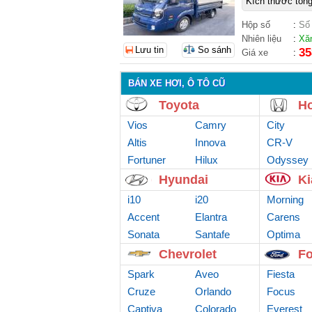
Kích thước tổng
Hộp số
:
Số
Nhiên liệu
:
Xă
Lưu tin
So sánh
35
Giá xe
:
BÁN XE HƠI, Ô TÔ CŨ
Toyota
H
Vios
Camry
City
Altis
Innova
CR-V
Fortuner
Hilux
Odyssey
Hyundai
Ki
i10
i20
Morning
Accent
Elantra
Carens
Sonata
Santafe
Optima
Chevrolet
Fo
Spark
Aveo
Fiesta
Cruze
Orlando
Focus
Captiva
Colorado
Everest