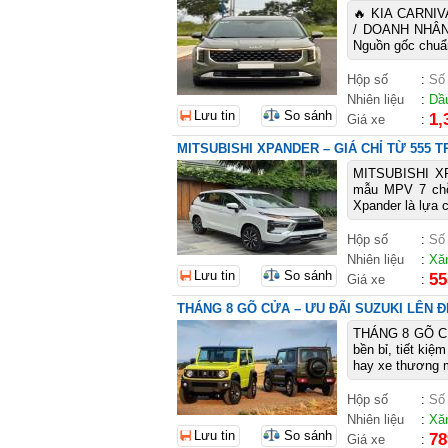
🔥 KIA CARNIV
/ DOANH NHÂN 
Nguồn gốc chuẩn
Hộp số
:
Số
Nhiên liệu
:
Dầ
Lưu tin
So sánh
1,
Giá xe
:
MITSUBISHI XPANDER – GIÁ CHỈ TỪ 555 
MITSUBISHI X
mẫu MPV 7 chỗ r
Xpander là lựa c
Hộp số
:
Số
Nhiên liệu
:
Xă
Lưu tin
So sánh
55
Giá xe
:
THÁNG 8 GÕ CỬA – ƯU ĐÃI SUZUKI LÊN Đ
THÁNG 8 GÕ CỬ
bền bỉ, tiết kiệ
hay xe thương m
Hộp số
:
Số
Nhiên liệu
:
Xă
Lưu tin
So sánh
78
Giá xe
: