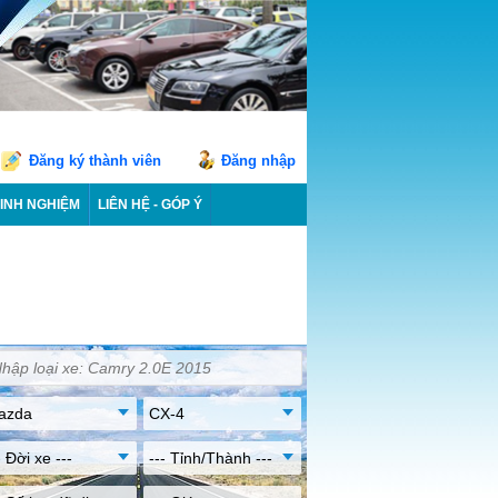
Đăng ký thành viên
Đăng nhập
INH NGHIỆM
LIÊN HỆ - GÓP Ý
azda
CX-4
- Đời xe ---
--- Tỉnh/Thành ---