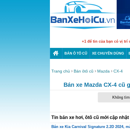
+1 để tin của bạn có vị trí
BÁN Ô TÔ CŨ
XE CHUYÊN DÙNG
Trang chủ
Bán ôtô cũ
Mazda
CX-4
Bán xe Mazda CX-4 cũ gi
Không tìm 
Tin bán xe hơi, ôtô cũ mới cập nhật
Bán xe Kia Carnival Signature 2.2D 2024, mà