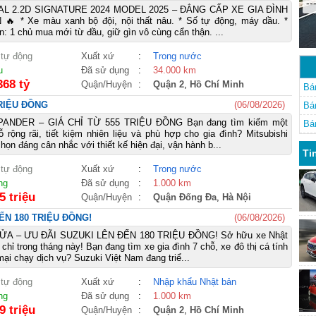
--
AL 2.2D SIGNATURE 2024 MODEL 2025 – ĐẲNG CẤP XE GIA ĐÌNH
 * Xe màu xanh bộ đội, nội thất nâu. * Số tự động, máy dầu. *
: 1 chủ mua mới từ đầu, giữ gìn vô cùng cẩn thận. ...
 tự động
Xuất xứ
:
Trong nước
u
Đã sử dụng
:
34.000 km
368 tỷ
Quận/Huyện
:
Quận 2
,
Hồ Chí Minh
Bá
TRIỆU ĐỒNG
(06/08/2026)
Bá
PANDER – GIÁ CHỈ TỪ 555 TRIỆU ĐỒNG Bạn đang tìm kiếm một
Bá
ộng rãi, tiết kiệm nhiên liệu và phù hợp cho gia đình? Mitsubishi
họn đáng cân nhắc với thiết kế hiện đại, vận hành b...
Ti
 tự động
Xuất xứ
:
Trong nước
ng
Đã sử dụng
:
1.000 km
5 triệu
Quận/Huyện
:
Quận Đống Đa
,
Hà Nội
ẾN 180 TRIỆU ĐỒNG!
(06/08/2026)
A – ƯU ĐÃI SUZUKI LÊN ĐẾN 180 TRIỆU ĐỒNG! Sở hữu xe Nhật
m chỉ trong tháng này! Bạn đang tìm xe gia đình 7 chỗ, xe đô thị cá tính
ại chạy dịch vụ? Suzuki Việt Nam đang triể...
 tự động
Xuất xứ
:
Nhập khẩu Nhật bản
ng
Đã sử dụng
:
1.000 km
9 triệu
Quận/Huyện
:
Quận 2
,
Hồ Chí Minh