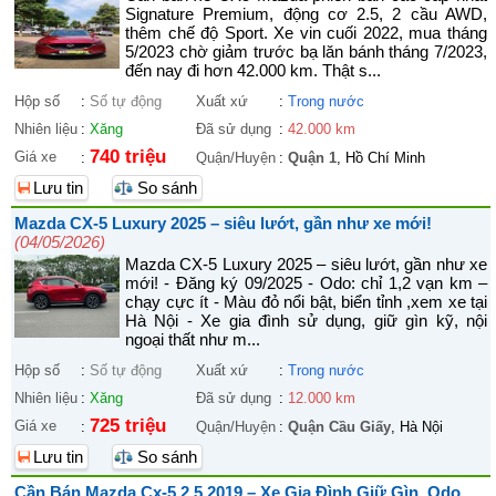
Signature Premium, động cơ 2.5, 2 cầu AWD,
thêm chế độ Sport. Xe vin cuối 2022, mua tháng
5/2023 chờ giảm trước bạ lăn bánh tháng 7/2023,
đến nay đi hơn 42.000 km. Thật s...
Hộp số
:
Số tự động
Xuất xứ
:
Trong nước
Nhiên liệu
:
Xăng
Đã sử dụng
:
42.000 km
740 triệu
Giá xe
:
Quận/Huyện
:
Quận 1
, Hồ Chí Minh
Lưu tin
So sánh
Mazda CX-5 Luxury 2025 – siêu lướt, gần như xe mới!
(04/05/2026)
Mazda CX-5 Luxury 2025 – siêu lướt, gần như xe
mới! - Đăng ký 09/2025 - Odo: chỉ 1,2 vạn km –
chạy cực ít - Màu đỏ nổi bật, biển tỉnh ,xem xe tại
Hà Nội - Xe gia đình sử dụng, giữ gìn kỹ, nội
ngoại thất như m...
Hộp số
:
Số tự động
Xuất xứ
:
Trong nước
Nhiên liệu
:
Xăng
Đã sử dụng
:
12.000 km
725 triệu
Giá xe
:
Quận/Huyện
:
Quận Cầu Giấy
, Hà Nội
Lưu tin
So sánh
Cần Bán Mazda Cx-5 2.5 2019 – Xe Gia Đình Giữ Gìn, Odo