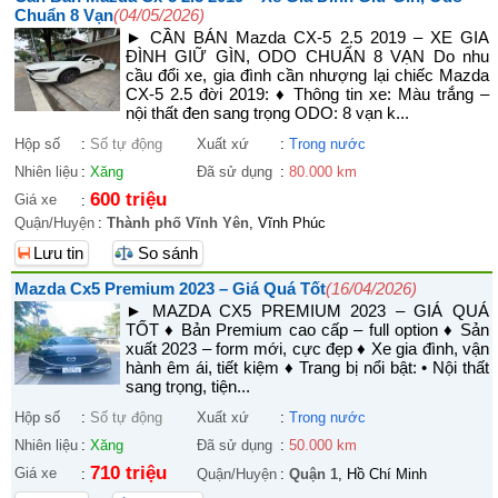
Chuẩn 8 Vạn
(04/05/2026)
► CẦN BÁN Mazda CX-5 2.5 2019 – XE GIA
ĐÌNH GIỮ GÌN, ODO CHUẨN 8 VẠN Do nhu
cầu đổi xe, gia đình cần nhượng lại chiếc Mazda
CX-5 2.5 đời 2019: ♦ Thông tin xe: Màu trắng –
nội thất đen sang trọng ODO: 8 vạn k...
Hộp số
:
Số tự động
Xuất xứ
:
Trong nước
Nhiên liệu
:
Xăng
Đã sử dụng
:
80.000 km
600 triệu
Giá xe
:
Quận/Huyện
:
Thành phố Vĩnh Yên
, Vĩnh Phúc
Lưu tin
So sánh
Mazda Cx5 Premium 2023 – Giá Quá Tốt
(16/04/2026)
► MAZDA CX5 PREMIUM 2023 – GIÁ QUÁ
TỐT ♦ Bản Premium cao cấp – full option ♦ Sản
xuất 2023 – form mới, cực đẹp ♦ Xe gia đình, vận
hành êm ái, tiết kiệm ♦ Trang bị nổi bật: • Nội thất
sang trọng, tiện...
Hộp số
:
Số tự động
Xuất xứ
:
Trong nước
Nhiên liệu
:
Xăng
Đã sử dụng
:
50.000 km
710 triệu
Giá xe
:
Quận/Huyện
:
Quận 1
, Hồ Chí Minh