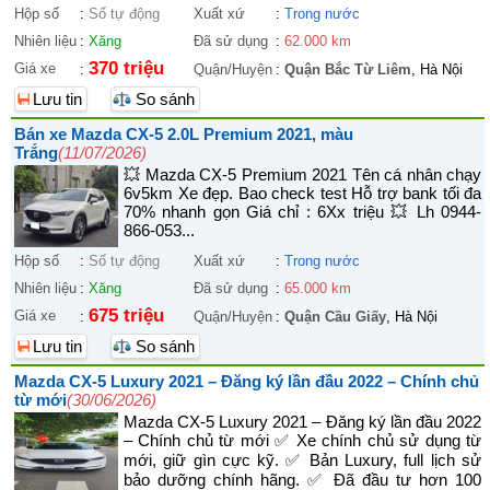
Hộp số
:
Số tự động
Xuất xứ
:
Trong nước
Nhiên liệu
:
Xăng
Đã sử dụng
:
62.000 km
370 triệu
Giá xe
:
Quận/Huyện
:
Quận Bắc Từ Liêm
, Hà Nội
Lưu tin
So sánh
Bán xe Mazda CX-5 2.0L Premium 2021, màu
Trắng
(11/07/2026)
💥 Mazda CX-5 Premium 2021 Tên cá nhân chạy
6v5km Xe đẹp. Bao check test Hỗ trợ bank tối đa
70% nhanh gọn Giá chỉ : 6Xx triệu 💥 Lh 0944-
866-053...
Hộp số
:
Số tự động
Xuất xứ
:
Trong nước
Nhiên liệu
:
Xăng
Đã sử dụng
:
65.000 km
675 triệu
Giá xe
:
Quận/Huyện
:
Quận Cầu Giấy
, Hà Nội
Lưu tin
So sánh
Mazda CX-5 Luxury 2021 – Đăng ký lần đầu 2022 – Chính chủ
từ mới
(30/06/2026)
Mazda CX-5 Luxury 2021 – Đăng ký lần đầu 2022
– Chính chủ từ mới ✅ Xe chính chủ sử dụng từ
mới, giữ gìn cực kỹ. ✅ Bản Luxury, full lịch sử
bảo dưỡng chính hãng. ✅ Đã đầu tư hơn 100