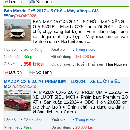
Lưu tin
So sánh
Bán Mazda Cx5 2017 – 5 Chỗ – Máy Xăng – Giá
550tr
(09/04/2026)
BÁN MAZDA CX5 2017 – 5 CHỖ – MÁY XĂNG –
GIÁ 550TR - Mazda CX5 sản xuất 2017 - Xe 5
chỗ, chạy xăng tiết kiệm - Form dáng đẹp, rộng
rãi, đi gia đình cực hợp - Máy móc êm ái, vận
hành ổn định - Nội thất sạch ...
Hộp số
:
Số tự động
Xuất xứ
:
Trong nước
Nhiên liệu
:
Xăng
Đã sử dụng
:
151.306 km
550 triệu
Giá xe
:
Quận/Huyện
:
Huyện Phổ Yên
, Thái Nguyên
Lưu tin
So sánh
MAZDA CX-5 2.0 AT PREMIUM – 11/2024 – XE LƯỚT SIÊU
MỚI
(04/04/2026)
► MAZDA CX-5 2.0 AT PREMIUM – 11/2024 –
XE LƯỚT SIÊU MỚI ♦ Phiên bản: Premium 2.0
AT ♦ Sản xuất: 11/2024 ♦ ODO: Hơn 20.000 km
(xe chạy lướt) ♦ Chính chủ, sử dụng gia đình –
không dịch vụ ♦ Cam k...
Hộp số
:
Số tự động
Xuất xứ
:
Trong nước
Nhiên liệu
:
Xăng
Đã sử dụng
:
20.000 km