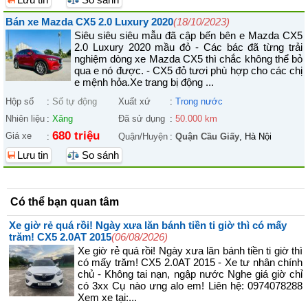
Bán xe Mazda CX5 2.0 Luxury 2020
(18/10/2023)
Siêu siêu siêu mẫu đã cập bến bên e Mazda CX5
2.0 Luxury 2020 mầu đỏ - Các bác đã từng trải
nghiệm dòng xe Mazda CX5 thì chắc không thể bỏ
qua e nó được. - CX5 đỏ tươi phù hợp cho các chị
e mệnh hỏa.Xe trang bị động ...
Hộp số
:
Số tự động
Xuất xứ
:
Trong nước
Nhiên liệu
:
Xăng
Đã sử dụng
:
50.000 km
680 triệu
Giá xe
:
Quận/Huyện
:
Quận Cầu Giấy
, Hà Nội
Lưu tin
So sánh
Có thể bạn quan tâm
Xe giờ rẻ quá rồi! Ngày xưa lăn bánh tiền ti giờ thì có mấy
trăm! CX5 2.0AT 2015
(06/08/2026)
Xe giờ rẻ quá rồi! Ngày xưa lăn bánh tiền ti giờ thì
có mấy trăm! CX5 2.0AT 2015 - Xe tư nhân chính
chủ - Không tai nạn, ngập nước Nghe giá giờ chỉ
có 3xx Cụ nào ưng alo em! Liên hệ: 0974078288
Xem xe tại:...