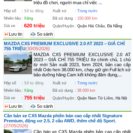
triệu đồ chơi, người mua chỉ việc ...
Hộp số
:
Số tự động
Xuất xứ
:
Trong nước
Nhiên liệu
:
Xăng
Đã sử dụng
:
150.000 km
620 triệu
Giá xe
:
Quận/Huyện
:
Quận Hải Châu
, Đà Nẵng
Lưu tin
So sánh
MAZDA CX5 PREMIUM EXCLUSIVE 2.0 AT 2023 – GIÁ CHỈ
755 TRIỆU
(30/05/2026)
MAZDA CX5 PREMIUM EXCLUSIVE 2.0 AT
2023 – GIÁ CHỈ 755 TRIỆU Xe chính chủ, 1 chủ
từ mới Sản xuất 2023, form 2024, bản cao cấp
nhất Odo hơn 38.000 km, chạy giữ gìn Full lịch sử
bảo dưỡng hãng Cam kết không đâm đụng,...
Hộp số
:
Số tự động
Xuất xứ
:
Trong nước
Nhiên liệu
:
Xăng
Đã sử dụng
:
38.000 km
755 triệu
Giá xe
:
Quận/Huyện
:
Quận Nam Từ Liêm
, Hà Nội
Lưu tin
So sánh
Cần bán xe CX5 Mazda phiên bản cao cấp nhất Signature
Premium, động cơ 2.5, 2 cầu AWD, thêm chế độ Sport.
(27/05/2026)
Cần bán xe CX5 Mazda phiên bản cao cấp nhất