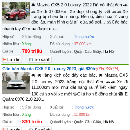
🚘 Mazda CX5 2.0 Luxury 2022 Đỏ nội thất đen 🚗
🚗Xe đi 37.000km Xe đẹp không tỳ vết 🚗🚗Xe
trang bị nhiều tính năng: Đề nổ, điều hòa 2 vùng
độc lập, màn hình giải trí, cửa sổ trời… 💰 Các bác
nhanh tay để mua được ch...
Hộp số
:
Số tự động
Xuất xứ
:
Trong nước
Nhiên liệu
:
Xăng
Đã sử dụng
:
37.000 km
780 triệu
Giá xe
:
Quận/Huyện
:
Quận Cầu Giấy
, Hà Nội
Lưu tin
So sánh
Cần bán Mazda CX5 2.0 Luxury 2023, giá 830tr
(09/03/2024)
🚘 🚘Hàng kịch độc đây các bác. 🚘 Mazda CX5
2.0 Luxury 2023 trắng nội thất đen 🚗🚗Xe đi
11.000km mới như dắt hãng ra 💰Tiết kiệm ngay
100 củ so với xe mới 💲Gi.á hơn 8 đồng chút ☎ E
Quân: 0976.210.210...
Hộp số
:
Số tự động
Xuất xứ
:
Trong nước
Nhiên liệu
:
Xăng
Đã sử dụng
:
11.000 km
830 triệu
Giá xe
:
Quận/Huyện
:
Quận Cầu Giấy
, Hà Nội
Lưu tin
So sánh