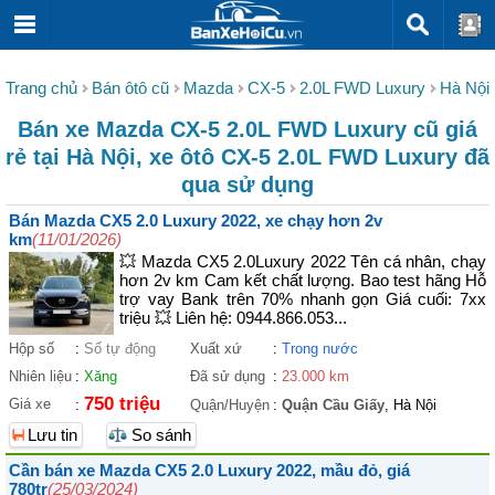
Trang chủ
Bán ôtô cũ
Mazda
CX-5
2.0L FWD Luxury
Hà Nội
Bán xe Mazda CX-5 2.0L FWD Luxury cũ giá
rẻ tại Hà Nội, xe ôtô CX-5 2.0L FWD Luxury đã
qua sử dụng
Bán Mazda CX5 2.0 Luxury 2022, xe chạy hơn 2v
km
(11/01/2026)
💥 Mazda CX5 2.0Luxury 2022 Tên cá nhân, chạy
hơn 2v km Cam kết chất lượng. Bao test hãng Hỗ
trợ vay Bank trên 70% nhanh gọn Giá cuối: 7xx
triệu 💥 Liên hệ: 0944.866.053...
Hộp số
:
Số tự động
Xuất xứ
:
Trong nước
Nhiên liệu
:
Xăng
Đã sử dụng
:
23.000 km
750 triệu
Giá xe
:
Quận/Huyện
:
Quận Cầu Giấy
, Hà Nội
Lưu tin
So sánh
Cần bán xe Mazda CX5 2.0 Luxury 2022, mầu đỏ, giá
780tr
(25/03/2024)