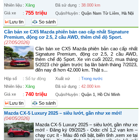
Nhiên liệu
:
Xăng
Đã sử dụng
:
38.000 km
755 triệu
Giá xe
:
Quận/Huyện
:
Quận Nam Từ Liêm
, Hà Nội
Lưu tin
So sánh
Cần bán xe CX5 Mazda phiên bản cao cấp nhất Signature
Premium, động cơ 2.5, 2 cầu AWD, thêm chế độ Sport.
(27/05/2026)
Cần bán xe CX5 Mazda phiên bản cao cấp nhất
Signature Premium, động cơ 2.5, 2 cầu AWD,
thêm chế độ Sport. Xe vin cuối 2022, mua tháng
5/2023 chờ giảm trước bạ lăn bánh tháng 7/2023,
đến nay đi hơn 42.000 km. Thật s...
Hộp số
:
Số tự động
Xuất xứ
:
Trong nước
Nhiên liệu
:
Xăng
Đã sử dụng
:
42.000 km
740 triệu
Giá xe
:
Quận/Huyện
:
Quận 1
, Hồ Chí Minh
Lưu tin
So sánh
Mazda CX-5 Luxury 2025 – siêu lướt, gần như xe mới!
(04/05/2026)
Mazda CX-5 Luxury 2025 – siêu lướt, gần như xe
mới! - Đăng ký 09/2025 - Odo: chỉ 1,2 vạn km –
chạy cực ít - Màu đỏ nổi bật, biển tỉnh ,xem xe tại