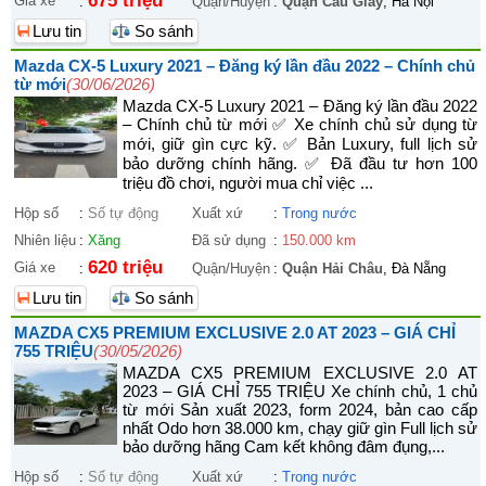
675 triệu
Giá xe
:
Quận/Huyện
:
Quận Cầu Giấy
, Hà Nội
Lưu tin
So sánh
Mazda CX-5 Luxury 2021 – Đăng ký lần đầu 2022 – Chính chủ
từ mới
(30/06/2026)
Mazda CX-5 Luxury 2021 – Đăng ký lần đầu 2022
– Chính chủ từ mới ✅ Xe chính chủ sử dụng từ
mới, giữ gìn cực kỹ. ✅ Bản Luxury, full lịch sử
bảo dưỡng chính hãng. ✅ Đã đầu tư hơn 100
triệu đồ chơi, người mua chỉ việc ...
Hộp số
:
Số tự động
Xuất xứ
:
Trong nước
Nhiên liệu
:
Xăng
Đã sử dụng
:
150.000 km
620 triệu
Giá xe
:
Quận/Huyện
:
Quận Hải Châu
, Đà Nẵng
Lưu tin
So sánh
MAZDA CX5 PREMIUM EXCLUSIVE 2.0 AT 2023 – GIÁ CHỈ
755 TRIỆU
(30/05/2026)
MAZDA CX5 PREMIUM EXCLUSIVE 2.0 AT
2023 – GIÁ CHỈ 755 TRIỆU Xe chính chủ, 1 chủ
từ mới Sản xuất 2023, form 2024, bản cao cấp
nhất Odo hơn 38.000 km, chạy giữ gìn Full lịch sử
bảo dưỡng hãng Cam kết không đâm đụng,...
Hộp số
:
Số tự động
Xuất xứ
:
Trong nước