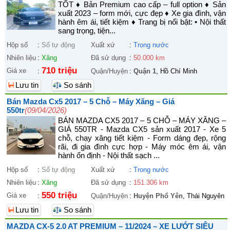
TỐT ♦ Bản Premium cao cấp – full option ♦ Sản
xuất 2023 – form mới, cực đẹp ♦ Xe gia đình, vận
hành êm ái, tiết kiệm ♦ Trang bị nổi bật: • Nội thất
sang trọng, tiện...
Hộp số
:
Số tự động
Xuất xứ
:
Trong nước
Nhiên liệu
:
Xăng
Đã sử dụng
:
50.000 km
710 triệu
Giá xe
:
Quận/Huyện
:
Quận 1
, Hồ Chí Minh
Lưu tin
So sánh
Bán Mazda Cx5 2017 – 5 Chỗ – Máy Xăng – Giá
550tr
(09/04/2026)
BÁN MAZDA CX5 2017 – 5 CHỖ – MÁY XĂNG –
GIÁ 550TR - Mazda CX5 sản xuất 2017 - Xe 5
chỗ, chạy xăng tiết kiệm - Form dáng đẹp, rộng
rãi, đi gia đình cực hợp - Máy móc êm ái, vận
hành ổn định - Nội thất sạch ...
Hộp số
:
Số tự động
Xuất xứ
:
Trong nước
Nhiên liệu
:
Xăng
Đã sử dụng
:
151.306 km
550 triệu
Giá xe
:
Quận/Huyện
:
Huyện Phổ Yên
, Thái Nguyên
Lưu tin
So sánh
MAZDA CX-5 2.0 AT PREMIUM – 11/2024 – XE LƯỚT SIÊU