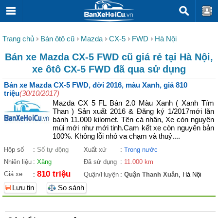
Trang chủ
Bán ôtô cũ
Mazda
CX-5
FWD
Hà Nội
Bán xe Mazda CX-5 FWD cũ giá rẻ tại Hà Nội,
xe ôtô CX-5 FWD đã qua sử dụng
Bán xe Mazda CX-5 FWD, đời 2016, màu Xanh, giá 810
triệu
(30/10/2017)
Mazda CX 5 FL Bản 2.0 Màu Xanh ( Xanh Tím
Than ) Sản xuất 2016 & Đăng ký 1/2017mới lăn
bánh 11.000 kilomet. Tên cá nhân, Xe còn nguyên
mùi mới như mới tinh.Cam kết xe còn nguyên bản
100%. Không lỗi nhỏ va chạm và thuỷ....
Hộp số
:
Số tự động
Xuất xứ
:
Trong nước
Nhiên liệu
:
Xăng
Đã sử dụng
:
11.000 km
810 triệu
Giá xe
:
Quận/Huyện
:
Quận Thanh Xuân
, Hà Nội
Lưu tin
So sánh