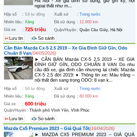
Hà Nội - Xe gia đình sử dụng, giữ gìn kỹ, nội
ngoại thất như m...
Hộp số
:
Số tự động
Xuất xứ
:
Trong nước
Nhiên liệu
:
Xăng
Đã sử dụng
:
12.000 km
725 triệu
Giá xe
:
Quận/Huyện
:
Quận Cầu Giấy
, Hà Nội
Lưu tin
So sánh
Cần Bán Mazda Cx-5 2.5 2019 – Xe Gia Đình Giữ Gìn, Odo
Chuẩn 8 Vạn
(04/05/2026)
► CẦN BÁN Mazda CX-5 2.5 2019 – XE GIA
ĐÌNH GIỮ GÌN, ODO CHUẨN 8 VẠN Do nhu
cầu đổi xe, gia đình cần nhượng lại chiếc Mazda
CX-5 2.5 đời 2019: ♦ Thông tin xe: Màu trắng –
nội thất đen sang trọng ODO: 8 vạn k...
Hộp số
:
Số tự động
Xuất xứ
:
Trong nước
Nhiên liệu
:
Xăng
Đã sử dụng
:
80.000 km
600 triệu
Giá xe
:
Quận/Huyện
:
Thành phố Vĩnh Yên
, Vĩnh Phúc
Lưu tin
So sánh
Mazda Cx5 Premium 2023 – Giá Quá Tốt
(16/04/2026)
► MAZDA CX5 PREMIUM 2023 – GIÁ QUÁ