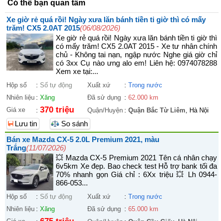
Có thể bạn quan tâm
Xe giờ rẻ quá rồi! Ngày xưa lăn bánh tiền ti giờ thì có mấy
trăm! CX5 2.0AT 2015
(06/08/2026)
Xe giờ rẻ quá rồi! Ngày xưa lăn bánh tiền ti giờ thì
có mấy trăm! CX5 2.0AT 2015 - Xe tư nhân chính
chủ - Không tai nạn, ngập nước Nghe giá giờ chỉ
có 3xx Cụ nào ưng alo em! Liên hệ: 0974078288
Xem xe tại:...
Hộp số
:
Số tự động
Xuất xứ
:
Trong nước
Nhiên liệu
:
Xăng
Đã sử dụng
:
62.000 km
370 triệu
Giá xe
:
Quận/Huyện
:
Quận Bắc Từ Liêm
, Hà Nội
Lưu tin
So sánh
Bán xe Mazda CX-5 2.0L Premium 2021, màu
Trắng
(11/07/2026)
💥 Mazda CX-5 Premium 2021 Tên cá nhân chạy
6v5km Xe đẹp. Bao check test Hỗ trợ bank tối đa
70% nhanh gọn Giá chỉ : 6Xx triệu 💥 Lh 0944-
866-053...
Hộp số
:
Số tự động
Xuất xứ
:
Trong nước
Nhiên liệu
:
Xăng
Đã sử dụng
:
65.000 km