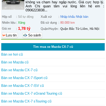
không va chạm hay ngập nước. Giá cực hợp lý.
Anh Chị quan tâm vui lòng liên hệ em :
0906223838...
Hộp số
:
Số tự động
Xuất xứ
:
Nhập khẩu Nhật bản
Nhiên liệu
:
Xăng
Đã sử dụng
:
80.000 km
1,78 tỷ
Giá xe
:
Quận/Huyện
:
Quận Bắc Từ Liêm
,
Hà Nội
Lưu tin
So sánh
Tìm mua xe Mazda CX-7 cũ
Bán xe hơi cũ
Bán xe Mazda cũ
Bán xe Mazda CX-7 cũ
Bán xe Mazda CX-7 iSport cũ
Bán xe Mazda CX-7 iSV cũ
Bán xe Mazda CX-7 sGrand Touring cũ
Bán xe Mazda CX-7 sTouring cũ