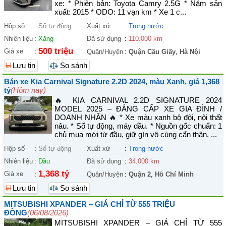
xe: * Phiên bản: Toyota Camry 2.5G * Năm sản
xuất: 2015 * ODO: 11 vạn km * Xe 1 c...
Hộp số
:
Số tự động
Xuất xứ
:
Trong nước
Nhiên liệu
:
Xăng
Đã sử dụng
:
110.000 km
500 triệu
Giá xe
:
Quận/Huyện
:
Quận Cầu Giấy
,
Hà Nội
Lưu tin
So sánh
Bán xe Kia Carnival Signature 2.2D 2024, màu Xanh, giá 1,368
tỷ
(Hôm nay)
🔥 KIA CARNIVAL 2.2D SIGNATURE 2024
MODEL 2025 – ĐẲNG CẤP XE GIA ĐÌNH /
DOANH NHÂN 🔥 * Xe màu xanh bộ đội, nội thất
nâu. * Số tự động, máy dầu. * Nguồn gốc chuẩn: 1
chủ mua mới từ đầu, giữ gìn vô cùng cẩn thận. ...
Hộp số
:
Số tự động
Xuất xứ
:
Trong nước
Nhiên liệu
:
Dầu
Đã sử dụng
:
34.000 km
1,368 tỷ
Giá xe
:
Quận/Huyện
:
Quận 2
,
Hồ Chí Minh
Lưu tin
So sánh
MITSUBISHI XPANDER – GIÁ CHỈ TỪ 555 TRIỆU
ĐỒNG
(06/08/2026)
MITSUBISHI XPANDER – GIÁ CHỈ TỪ 555