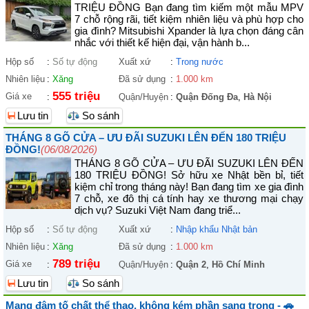
TRIỆU ĐỒNG Bạn đang tìm kiếm một mẫu MPV
7 chỗ rộng rãi, tiết kiệm nhiên liệu và phù hợp cho
gia đình? Mitsubishi Xpander là lựa chọn đáng cân
nhắc với thiết kế hiện đại, vận hành b...
Hộp số
:
Số tự động
Xuất xứ
:
Trong nước
Nhiên liệu
:
Xăng
Đã sử dụng
:
1.000 km
555 triệu
Giá xe
:
Quận/Huyện
:
Quận Đống Đa
,
Hà Nội
Lưu tin
So sánh
THÁNG 8 GÕ CỬA – ƯU ĐÃI SUZUKI LÊN ĐẾN 180 TRIỆU
ĐỒNG!
(06/08/2026)
THÁNG 8 GÕ CỬA – ƯU ĐÃI SUZUKI LÊN ĐẾN
180 TRIỆU ĐỒNG! Sở hữu xe Nhật bền bỉ, tiết
kiệm chỉ trong tháng này! Bạn đang tìm xe gia đình
7 chỗ, xe đô thị cá tính hay xe thương mại chạy
dịch vụ? Suzuki Việt Nam đang triể...
Hộp số
:
Số tự động
Xuất xứ
:
Nhập khẩu Nhật bản
Nhiên liệu
:
Xăng
Đã sử dụng
:
1.000 km
789 triệu
Giá xe
:
Quận/Huyện
:
Quận 2
,
Hồ Chí Minh
Lưu tin
So sánh
Mang đậm tố chất thể thao, không kém phần sang trọng - 🚗