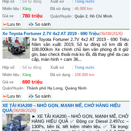
Hộp số
:
Số tự động
Xuất xứ
:
Trong nước
Nhiên liệu
:
Xăng
Đã sử dụng
:
46.000 km
780 triệu
Giá xe
:
Quận/Huyện
:
Quận 2
,
Hồ Chí Minh
Lưu tin
So sánh
Xe Toyota Fortuner 2.7V 4x2 AT 2019 - 690 Triệu
(06/08/2026)
Xe Toyota Fortuner 2.7V 4x2 AT 2019 - 690 Triệu
Năm sản xuất: 2019, Số tự động số km đã đi:
108.000km Xe chính chủ làm văn phòng đi ít giữ
gìn, bao check thoải mái ko lỗi, đã thay ghế da cao
cấp, màn hình + cam 36...
Hộp số
:
Số tự động
Xuất xứ
:
Trong nước
Nhiên liệu
:
Xăng
Đã sử dụng
:
108.000 km
690 triệu
Giá xe
:
Quận/Huyện
:
Thành phố Hạ Long
,
Quảng Ninh
Lưu tin
So sánh
XE TẢI KIA200 – NHỎ GỌN, MẠNH MẼ, CHỞ HÀNG HIỆU
QUẢ
(06/08/2026)
► XE TẢI KIA200 – NHỎ GỌN, MẠNH MẼ, CHỞ
HÀNG HIỆU QUẢ ✅ Động cơ Diesel 2.497cc –
130Ps, bền bỉ, tiết kiệm nhiên liệu. ✅ Tải trọng: