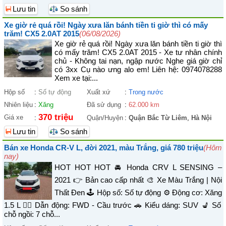
Lưu tin
So sánh
Xe giờ rẻ quá rồi! Ngày xưa lăn bánh tiền ti giờ thì có mấy
trăm! CX5 2.0AT 2015
(06/08/2026)
Xe giờ rẻ quá rồi! Ngày xưa lăn bánh tiền ti giờ thì
có mấy trăm! CX5 2.0AT 2015 - Xe tư nhân chính
chủ - Không tai nạn, ngập nước Nghe giá giờ chỉ
có 3xx Cụ nào ưng alo em! Liên hệ: 0974078288
Xem xe tại:...
Hộp số
:
Số tự động
Xuất xứ
:
Trong nước
Nhiên liệu
:
Xăng
Đã sử dụng
:
62.000 km
370 triệu
Giá xe
:
Quận/Huyện
:
Quận Bắc Từ Liêm
,
Hà Nội
Lưu tin
So sánh
Bán xe Honda CR-V L, đời 2021, màu Trắng, giá 780 triệu
(Hôm
nay)
HOT HOT HOT 🚘 Honda CRV L SENSING –
2021 👉 Bản cao cấp nhất 🎨 Xe Màu Trắng | Nội
Thất Đen 🕹️ Hộp số: Số tự động ⚙️ Động cơ: Xăng
1.5 L 🚴‍♀️ Dẫn động: FWD - Cầu trước 🚗 Kiểu dáng: SUV 💺 Số
chỗ ngồi: 7 chỗ...