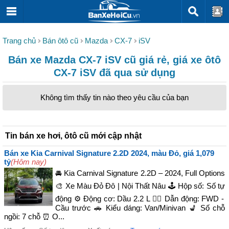
Trang chủ
Bán ôtô cũ
Mazda
CX-7
iSV
Bán xe Mazda CX-7 iSV cũ giá rẻ, giá xe ôtô
CX-7 iSV đã qua sử dụng
Không tìm thấy tin nào theo yêu cầu của bạn
Tin bán xe hơi, ôtô cũ mới cập nhật
Bán xe Kia Carnival Signature 2.2D 2024, màu Đỏ, giá 1,079
tỷ
(Hôm nay)
🚘 Kia Carnival Signature 2.2D – 2024, Full Options
🎨 Xe Màu Đỏ Đô | Nội Thất Nâu 🕹️ Hộp số: Số tự
động ⚙️ Động cơ: Dầu 2.2 L 🚴‍♀️ Dẫn động: FWD -
Cầu trước 🚗 Kiểu dáng: Van/Minivan 💺 Số chỗ
ngồi: 7 chỗ ⏰ O...