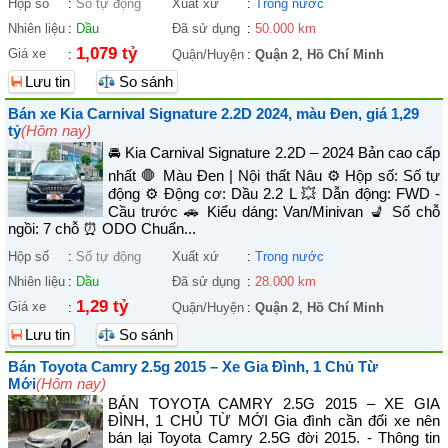
Hộp số
:
Số tự động
Xuất xứ
:
Trong nước
Nhiên liệu
:
Dầu
Đã sử dụng
:
50.000 km
1,079 tỷ
Giá xe
:
Quận/Huyện
:
Quận 2
,
Hồ Chí Minh
Lưu tin
So sánh
Bán xe Kia Carnival Signature 2.2D 2024, màu Đen, giá 1,29
tỷ
(Hôm nay)
🚘 Kia Carnival Signature 2.2D – 2024 Bản cao cấp
nhất 🛑 Màu Đen | Nội thất Nâu ⚙️ Hộp số: Số tự
động ⚙️ Động cơ: Dầu 2.2 L 💥 Dẫn động: FWD -
Cầu trước 🚗 Kiểu dáng: Van/Minivan 💺 Số chỗ
ngồi: 7 chỗ ⏰ ODO Chuẩn...
Hộp số
:
Số tự động
Xuất xứ
:
Trong nước
Nhiên liệu
:
Dầu
Đã sử dụng
:
28.000 km
1,29 tỷ
Giá xe
:
Quận/Huyện
:
Quận 2
,
Hồ Chí Minh
Lưu tin
So sánh
Bán Toyota Camry 2.5g 2015 – Xe Gia Đình, 1 Chủ Từ
Mới
(Hôm nay)
BÁN TOYOTA CAMRY 2.5G 2015 – XE GIA
ĐÌNH, 1 CHỦ TỪ MỚI Gia đình cần đổi xe nên
bán lại Toyota Camry 2.5G đời 2015. - Thông tin