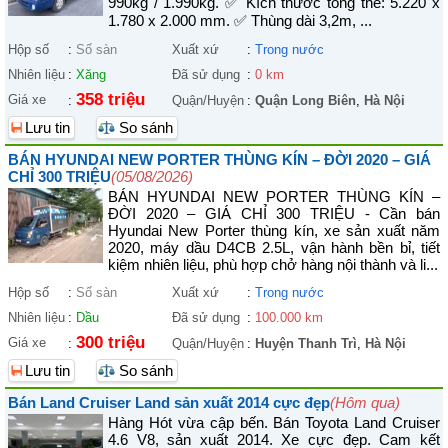
990kg / 1.990kg. ✅ Kích thước tổng thể: 5.220 x
1.780 x 2.000 mm. ✅ Thùng dài 3,2m, ...
Hộp số
:
Số sàn
Xuất xứ
:
Trong nước
Nhiên liệu
:
Xăng
Đã sử dụng
:
0 km
358 triệu
Giá xe
:
Quận/Huyện
:
Quận Long Biên
,
Hà Nội
Lưu tin
So sánh
BÁN HYUNDAI NEW PORTER THÙNG KÍN – ĐỜI 2020 – GIÁ
CHỈ 300 TRIỆU
(05/08/2026)
BÁN HYUNDAI NEW PORTER THÙNG KÍN –
ĐỜI 2020 – GIÁ CHỈ 300 TRIỆU - Cần bán
Hyundai New Porter thùng kín, xe sản xuất năm
2020, máy dầu D4CB 2.5L, vận hành bền bỉ, tiết
kiệm nhiên liệu, phù hợp chở hàng nội thành và li...
Hộp số
:
Số sàn
Xuất xứ
:
Trong nước
Nhiên liệu
:
Dầu
Đã sử dụng
:
100.000 km
300 triệu
Giá xe
:
Quận/Huyện
:
Huyện Thanh Trì
,
Hà Nội
Lưu tin
So sánh
Bán Land Cruiser Land sản xuất 2014 cực đẹp
(Hôm qua)
Hàng Hót vừa cập bến. Bán Toyota Land Cruiser
4.6 V8, sản xuất 2014. Xe cực đẹp. Cam kết