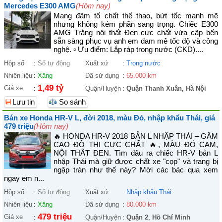
Mercedes E300 AMG
(Hôm nay)
Mang đậm tố chất thể thao, bứt tốc mạnh mẽ
nhưng không kém phần sang trọng. Chiếc E300
AMG Trắng nội thất Đen cực chất vừa cập bến
sẵn sàng phục vụ anh em đam mê tốc độ và công
nghệ. ▫ Ưu điểm: Lắp ráp trong nước (CKD)....
Hộp số
:
Số tự động
Xuất xứ
:
Trong nước
Nhiên liệu
:
Xăng
Đã sử dụng
:
65.000 km
1,49 tỷ
Giá xe
:
Quận/Huyện
:
Quận Thanh Xuân
,
Hà Nội
Lưu tin
So sánh
Bán xe Honda HR-V L, đời 2018, màu Đỏ, nhập khẩu Thái, giá
479 triệu
(Hôm nay)
🔥 HONDA HR-V 2018 BẢN L NHẬP THÁI – GẦM
CAO ĐÔ THỊ CỰC CHẤT 🔥, MÀU ĐỎ CAM,
NỘI THẤT ĐEN. Tìm đâu ra chiếc HR-V bản L
nhập Thái mà giữ được chất xe "cọp" và trang bị
ngập tràn như thế này? Mời các bác qua xem
ngay em n...
Hộp số
:
Số tự động
Xuất xứ
:
Nhập khẩu Thái
Nhiên liệu
:
Xăng
Đã sử dụng
:
80.000 km
479 triệu
Giá xe
:
Quận/Huyện
:
Quận 2
,
Hồ Chí Minh