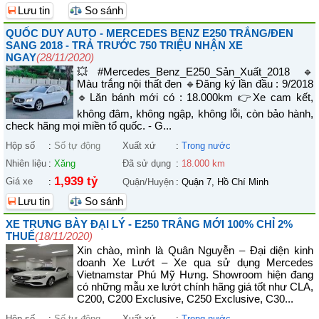
Lưu tin
So sánh
QUỐC DUY AUTO - MERCEDES BENZ E250 TRẮNG/ĐEN
SANG 2018 - TRẢ TRƯỚC 750 TRIỆU NHẬN XE
NGAY
(28/11/2020)
💥#Mercedes_Benz_E250_Sản_Xuất_2018 🔹
Màu trắng nội thất đen 🔹Đăng ký lần đầu : 9/2018
🔹Lăn bánh mới có : 18.000km 👉Xe cam kết,
không đâm, không ngập, không lỗi, còn bảo hành,
check hãng mọi miền tổ quốc. - G...
Hộp số
:
Số tự động
Xuất xứ
:
Trong nước
Nhiên liệu
:
Xăng
Đã sử dụng
:
18.000 km
1,939 tỷ
Giá xe
:
Quận/Huyện
:
Quận 7, Hồ Chí Minh
Lưu tin
So sánh
XE TRƯNG BÀY ĐẠI LÝ - E250 TRẮNG MỚI 100% CHỈ 2%
THUẾ
(18/11/2020)
Xin chào, mình là Quân Nguyễn – Đại diện kinh
doanh Xe Lướt – Xe qua sử dụng Mercedes
Vietnamstar Phú Mỹ Hưng. Showroom hiện đang
có những mẫu xe lướt chính hãng giá tốt như CLA,
C200, C200 Exclusive, C250 Exclusive, C30...
Hộp số
:
Số tự động
Xuất xứ
:
Trong nước