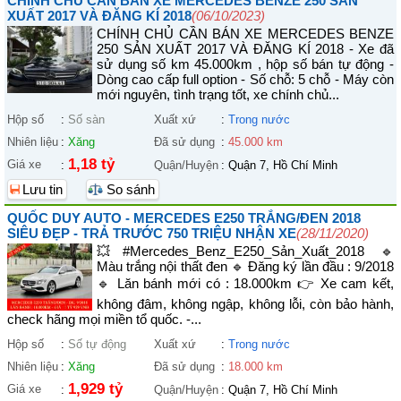
CHÍNH CHỦ CẦN BÁN XE MERCEDES BENZE 250 SẢN
XUẤT 2017 VÀ ĐĂNG KÍ 2018
(06/10/2023)
CHÍNH CHỦ CẦN BÁN XE MERCEDES BENZE
250 SẢN XUẤT 2017 VÀ ĐĂNG KÍ 2018 - Xe đã
sử dụng số km 45.000km , hộp số bán tự động -
Dòng cao cấp full option - Số chỗ: 5 chỗ - Máy còn
mới nguyên, tình trạng tốt, xe chính chủ...
Hộp số
:
Số sàn
Xuất xứ
:
Trong nước
Nhiên liệu
:
Xăng
Đã sử dụng
:
45.000 km
1,18 tỷ
Giá xe
:
Quận/Huyện
:
Quận 7, Hồ Chí Minh
Lưu tin
So sánh
QUỐC DUY AUTO - MERCEDES E250 TRẮNG/ĐEN 2018
SIÊU ĐẸP - TRẢ TRƯỚC 750 TRIỆU NHẬN XE
(28/11/2020)
💥#Mercedes_Benz_E250_Sản_Xuất_2018 🔹
Màu trắng nội thất đen 🔹 Đăng ký lần đầu : 9/2018
🔹 Lăn bánh mới có : 18.000km 👉 Xe cam kết,
không đâm, không ngập, không lỗi, còn bảo hành,
check hãng mọi miền tổ quốc. -...
Hộp số
:
Số tự động
Xuất xứ
:
Trong nước
Nhiên liệu
:
Xăng
Đã sử dụng
:
18.000 km
1,929 tỷ
Giá xe
:
Quận/Huyện
:
Quận 7, Hồ Chí Minh