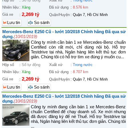
Hộp số
:
Số tự động
Xuất xứ
:
Trong nước
Nhiên liệu
:
Xăng
Đã sử dụng
:
8.576 km
2,269 tỷ
Giá xe
:
Quận/Huyện
:
Quận 7, Hồ Chí Minh
Lưu tin
So sánh
Mercedes-Benz E250 Cũ - lướt 10/2018 Chính hãng Đã qua sử
dụng.
(10/01/2019)
Công ty mình cần bán 1 xe Mercedes-Benz chuẩn
Certified còn rất mới, chỉ dùng nội bộ. Hỗ trợ
Testdrive tại nhà, Ngân hàng liên kết thủ tục đơn
giản. Chúng tôi có hỗ trợ tìm xe đúng ý muốn cu...
Hộp số
:
Số tự động
Xuất xứ
:
Trong nước
Nhiên liệu
:
Xăng
Đã sử dụng
:
8.707 km
2,269 tỷ
Giá xe
:
Quận/Huyện
:
Quận 7, Hồ Chí Minh
Lưu tin
So sánh
Mercedes-Benz E250 Cũ - lướt 12/2018 Chính hãng Đã qua sử
dụng.
(10/01/2019)
Công ty mình đang cần bán 1 xe Mercedes-Benz
chuẩn Certified để chạy doanh số. Xe mới nhưng
đã được đăng ký để né Thuế. Hỗ trợ Testdrive tại
nhà, Ngân hàng liên kết thủ tục đơn giản. Chúng tôi
...