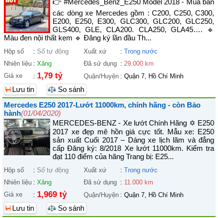
👉 #Mercedes_Benz_E250 Model 2018 - Mua bán
các dòng xe Mercedes gồm : C200, C250, C300,
E200, E250, E300, GLC300, GLC200, GLC250,
GLS400, GLE, CLA200. CLA250, GLA45…. 🔹
Màu đen nội thất kem 🔹 Đăng ký lần đầu Th...
Hộp số
:
Số tự động
Xuất xứ
:
Trong nước
Nhiên liệu
:
Xăng
Đã sử dụng
:
29.000 km
1,79 tỷ
Giá xe
:
Quận/Huyện
:
Quận 7, Hồ Chí Minh
Lưu tin
So sánh
Mercedes E250 2017-Lướt 11000km, chính hãng - còn Bảo
hành
(01/04/2020)
MERCEDES-BENZ - Xe lướt Chính Hãng ✡ E250
2017 xe đẹp mê hồn giá cực tốt. Mẫu xe: E250
sản xuất Cuối 2017 – Dáng xe lịch lãm và đẳng
cấp Đăng ký: 8/2018 Xe lướt 11000km. Kiểm tra
đạt 110 điểm của hãng Trang bị: E25...
Hộp số
:
Số tự động
Xuất xứ
:
Trong nước
Nhiên liệu
:
Xăng
Đã sử dụng
:
11.000 km
1,969 tỷ
Giá xe
:
Quận/Huyện
:
Quận 7, Hồ Chí Minh
Lưu tin
So sánh