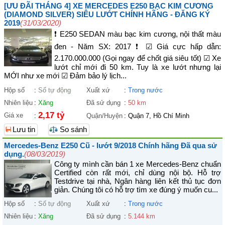
[ƯU ĐÃI THÁNG 4] XE MERCEDES E250 BẠC KIM CƯƠNG
(DIAMOND SILVER) SIÊU LƯỚT CHÍNH HÃNG - ĐĂNG KÝ
2019
(31/03/2020)
❗ E250 SEDAN màu bạc kim cương, nội thất màu
đen - Năm SX: 2017 ❗ ☑ Giá cực hấp dẫn:
2.170.000.000 (Gọi ngay để chốt giá siêu tốt) ☑ Xe
lướt chỉ mới đi 50 km. Tuy là xe lướt nhưng lại
MỚI như xe mới ☑ Đảm bảo lý lịch...
Hộp số
:
Số tự động
Xuất xứ
:
Trong nước
Nhiên liệu
:
Xăng
Đã sử dụng
:
50 km
2,17 tỷ
Giá xe
:
Quận/Huyện
:
Quận 7, Hồ Chí Minh
Lưu tin
So sánh
Mercedes-Benz E250 Cũ - lướt 9/2018 Chính hãng Đã qua sử
dụng.
(08/03/2019)
Công ty mình cần bán 1 xe Mercedes-Benz chuẩn
Certified còn rất mới, chỉ dùng nội bộ. Hỗ trợ
Testdrive tại nhà, Ngân hàng liên kết thủ tục đơn
giản. Chúng tôi có hỗ trợ tìm xe đúng ý muốn cu...
Hộp số
:
Số tự động
Xuất xứ
:
Trong nước
Nhiên liệu
:
Xăng
Đã sử dụng
:
5.144 km