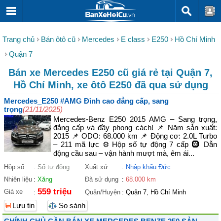
Trang chủ
Bán ôtô cũ
Mercedes
E class
E250
Hồ Chí Minh
Quận 7
Bán xe Mercedes E250 cũ giá rẻ tại Quận 7,
Hồ Chí Minh, xe ôtô E250 đã qua sử dụng
Mercedes_E250 #AMG Đỉnh cao đẳng cấp, sang
trọng
(21/11/2025)
Mercedes-Benz E250 2015 AMG – Sang trọng,
đẳng cấp và đầy phong cách! 📌 Năm sản xuất:
2015 📌 ODO: 68.000 km 📌 Động cơ: 2.0L Turbo
– 211 mã lực ⚙️ Hộp số tự động 7 cấp 🛞 Dẫn
động cầu sau – vận hành mượt mà, êm ái...
Hộp số
:
Số tự động
Xuất xứ
:
Nhập khẩu Đức
Nhiên liệu
:
Xăng
Đã sử dụng
:
68.000 km
559 triệu
Giá xe
:
Quận/Huyện
:
Quận 7, Hồ Chí Minh
Lưu tin
So sánh