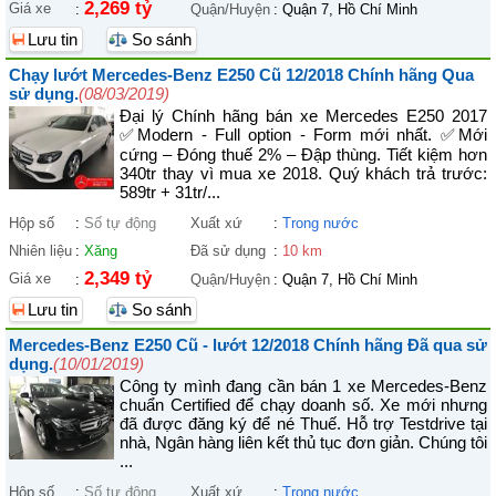
2,269 tỷ
Giá xe
:
Quận/Huyện
:
Quận 7, Hồ Chí Minh
Lưu tin
So sánh
Chạy lướt Mercedes-Benz E250 Cũ 12/2018 Chính hãng Qua
sử dụng.
(08/03/2019)
Đại lý Chính hãng bán xe Mercedes E250 2017
✅Modern - Full option - Form mới nhất. ✅Mới
cứng – Đóng thuế 2% – Đập thùng. Tiết kiệm hơn
340tr thay vì mua xe 2018. Quý khách trả trước:
589tr + 31tr/...
Hộp số
:
Số tự động
Xuất xứ
:
Trong nước
Nhiên liệu
:
Xăng
Đã sử dụng
:
10 km
2,349 tỷ
Giá xe
:
Quận/Huyện
:
Quận 7, Hồ Chí Minh
Lưu tin
So sánh
Mercedes-Benz E250 Cũ - lướt 12/2018 Chính hãng Đã qua sử
dụng.
(10/01/2019)
Công ty mình đang cần bán 1 xe Mercedes-Benz
chuẩn Certified để chạy doanh số. Xe mới nhưng
đã được đăng ký để né Thuế. Hỗ trợ Testdrive tại
nhà, Ngân hàng liên kết thủ tục đơn giản. Chúng tôi
...
Hộp số
:
Số tự động
Xuất xứ
:
Trong nước