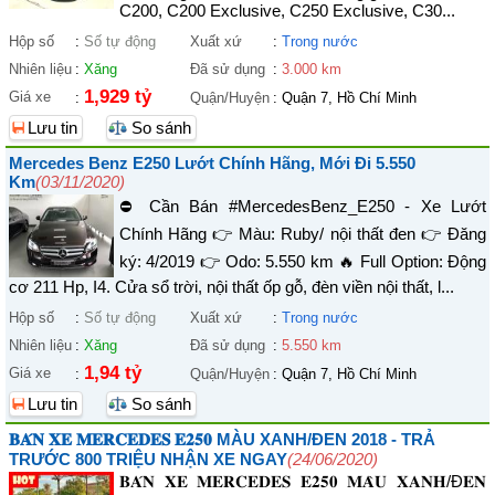
C200, C200 Exclusive, C250 Exclusive, C30...
Hộp số
:
Số tự động
Xuất xứ
:
Trong nước
Nhiên liệu
:
Xăng
Đã sử dụng
:
3.000 km
1,929 tỷ
Giá xe
:
Quận/Huyện
:
Quận 7, Hồ Chí Minh
Lưu tin
So sánh
Mercedes Benz E250 Lướt Chính Hãng, Mới Đi 5.550
Km
(03/11/2020)
⛔️ Cần Bán #MercedesBenz_E250 - Xe Lướt
Chính Hãng 👉 Màu: Ruby/ nội thất đen 👉 Đăng
ký: 4/2019 👉 Odo: 5.550 km 🔥 Full Option: Động
cơ 211 Hp, I4. Cửa sổ trời, nội thất ốp gỗ, đèn viền nội thất, l...
Hộp số
:
Số tự động
Xuất xứ
:
Trong nước
Nhiên liệu
:
Xăng
Đã sử dụng
:
5.550 km
1,94 tỷ
Giá xe
:
Quận/Huyện
:
Quận 7, Hồ Chí Minh
Lưu tin
So sánh
𝐁𝐀́𝐍 𝐗𝐄 𝐌𝐄𝐑𝐂𝐄𝐃𝐄𝐒 𝐄𝟐𝟓𝟎 MÀU XANH/ĐEN 2018 - TRẢ
TRƯỚC 800 TRIỆU NHẬN XE NGAY
(24/06/2020)
𝐁𝐀́𝐍 𝐗𝐄 𝐌𝐄𝐑𝐂𝐄𝐃𝐄𝐒 𝐄𝟐𝟓𝟎 𝐌𝐀̀𝐔 𝐗𝐀𝐍𝐇/Đ𝐄𝐍