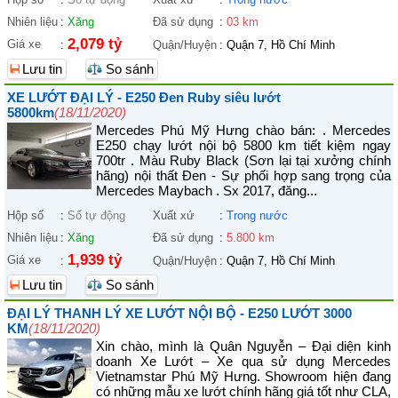
Nhiên liệu
:
Xăng
Đã sử dụng
:
03 km
2,079 tỷ
Giá xe
:
Quận/Huyện
:
Quận 7, Hồ Chí Minh
Lưu tin
So sánh
XE LƯỚT ĐẠI LÝ - E250 Đen Ruby siêu lướt
5800km
(18/11/2020)
Mercedes Phú Mỹ Hưng chào bán: . Mercedes
E250 chạy lướt nội bộ 5800 km tiết kiệm ngay
700tr . Màu Ruby Black (Sơn lại tại xưởng chính
hãng) nội thất Đen - Sự phối hợp sang trọng của
Mercedes Maybach . Sx 2017, đăng...
Hộp số
:
Số tự động
Xuất xứ
:
Trong nước
Nhiên liệu
:
Xăng
Đã sử dụng
:
5.800 km
1,939 tỷ
Giá xe
:
Quận/Huyện
:
Quận 7, Hồ Chí Minh
Lưu tin
So sánh
ĐẠI LÝ THANH LÝ XE LƯỚT NỘI BỘ - E250 LƯỚT 3000
KM
(18/11/2020)
Xin chào, mình là Quân Nguyễn – Đại diện kinh
doanh Xe Lướt – Xe qua sử dụng Mercedes
Vietnamstar Phú Mỹ Hưng. Showroom hiện đang
có những mẫu xe lướt chính hãng giá tốt như CLA,