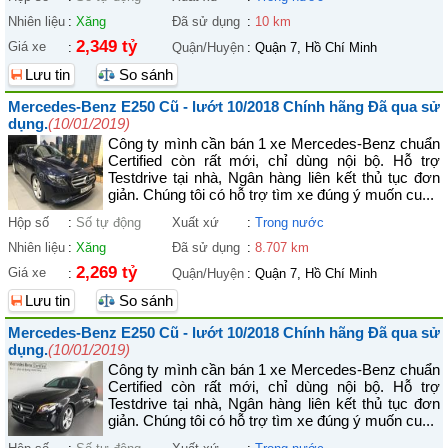
Nhiên liệu
:
Xăng
Đã sử dụng
:
10 km
2,349 tỷ
Giá xe
:
Quận/Huyện
:
Quận 7, Hồ Chí Minh
Lưu tin
So sánh
Mercedes-Benz E250 Cũ - lướt 10/2018 Chính hãng Đã qua sử
dụng.
(10/01/2019)
Công ty mình cần bán 1 xe Mercedes-Benz chuẩn
Certified còn rất mới, chỉ dùng nội bộ. Hỗ trợ
Testdrive tại nhà, Ngân hàng liên kết thủ tục đơn
giản. Chúng tôi có hỗ trợ tìm xe đúng ý muốn cu...
Hộp số
:
Số tự động
Xuất xứ
:
Trong nước
Nhiên liệu
:
Xăng
Đã sử dụng
:
8.707 km
2,269 tỷ
Giá xe
:
Quận/Huyện
:
Quận 7, Hồ Chí Minh
Lưu tin
So sánh
Mercedes-Benz E250 Cũ - lướt 10/2018 Chính hãng Đã qua sử
dụng.
(10/01/2019)
Công ty mình cần bán 1 xe Mercedes-Benz chuẩn
Certified còn rất mới, chỉ dùng nội bộ. Hỗ trợ
Testdrive tại nhà, Ngân hàng liên kết thủ tục đơn
giản. Chúng tôi có hỗ trợ tìm xe đúng ý muốn cu...