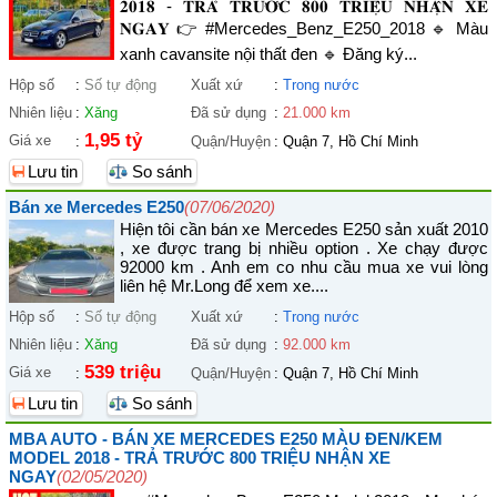
𝟐𝟎𝟏𝟖 - 𝐓𝐑𝐀̉ 𝐓𝐑𝐔̛𝐎̛́𝐂 𝟖𝟎𝟎 𝐓𝐑𝐈𝐄̣̂𝐔 𝐍𝐇𝐀̣̂𝐍 𝐗𝐄
𝐍𝐆𝐀𝐘 👉 #Mercedes_Benz_E250_2018 🔹 Màu
xanh cavansite nội thất đen 🔹 Đăng ký...
Hộp số
:
Số tự động
Xuất xứ
:
Trong nước
Nhiên liệu
:
Xăng
Đã sử dụng
:
21.000 km
1,95 tỷ
Giá xe
:
Quận/Huyện
:
Quận 7, Hồ Chí Minh
Lưu tin
So sánh
Bán xe Mercedes E250
(07/06/2020)
Hiện tôi cần bán xe Mercedes E250 sản xuất 2010
, xe được trang bị nhiều option . Xe chạy được
92000 km . Anh em co nhu cầu mua xe vui lòng
liên hệ Mr.Long để xem xe....
Hộp số
:
Số tự động
Xuất xứ
:
Trong nước
Nhiên liệu
:
Xăng
Đã sử dụng
:
92.000 km
539 triệu
Giá xe
:
Quận/Huyện
:
Quận 7, Hồ Chí Minh
Lưu tin
So sánh
MBA AUTO - BÁN XE MERCEDES E250 MÀU ĐEN/KEM
MODEL 2018 - TRẢ TRƯỚC 800 TRIỆU NHẬN XE
NGAY
(02/05/2020)